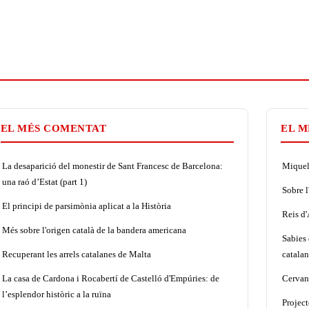
EL MÉS COMENTAT
EL M
La desaparició del monestir de Sant Francesc de Barcelona:
Miquel 
una raó d’Estat (part 1)
Sobre l
El principi de parsimònia aplicat a la Història
Reis d
Més sobre l'origen català de la bandera americana
Sabies 
Recuperant les arrels catalanes de Malta
catalan
La casa de Cardona i Rocabertí de Castelló d'Empúries: de
Cervant
l’esplendor històric a la ruïna
Projec