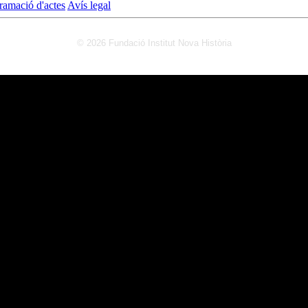
ramació d'actes
Avís legal
© 2026 Fundació Institut Nova Història