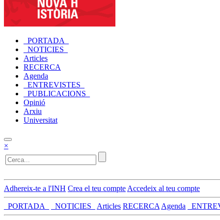
_PORTADA_
_NOTICIES_
Articles
RECERCA
Agenda
_ENTREVISTES_
_PUBLICACIONS_
Opinió
Arxiu
Universitat
×
Adhereix-te a l'INH
Crea el teu compte
Accedeix al teu compte
_PORTADA_
_NOTICIES_
Articles
RECERCA
Agenda
_ENTRE