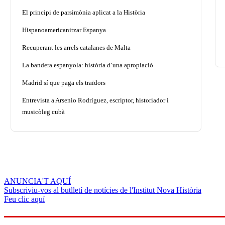
El principi de parsimònia aplicat a la Història
Hispanoamericanitzar Espanya
Recuperant les arrels catalanes de Malta
La bandera espanyola: història d’una apropiació
Madrid sí que paga els traïdors
Entrevista a Arsenio Rodríguez, escriptor, historiador i
musicòleg cubà
ANUNCIA'T AQUÍ
Subscriviu-vos al butlletí de notícies de l'Institut Nova Història
Feu clic aquí