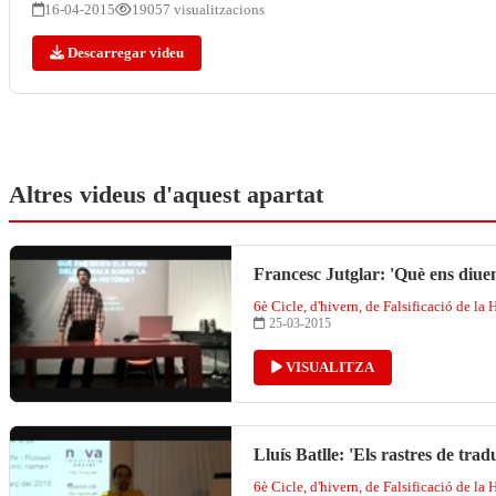
16-04-2015
19057 visualitzacions
Descarregar videu
Altres videus d'aquest apartat
Francesc Jutglar: 'Què ens diuen
6è Cicle, d'hivern, de Falsificació de la 
25-03-2015
VISUALITZA
Lluís Batlle: 'Els rastres de tradu
6è Cicle, d'hivern, de Falsificació de la 