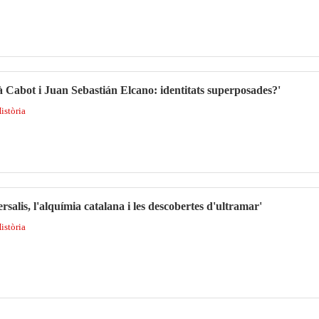
à Cabot i Juan Sebastián Elcano: identitats superposades?'
Història
alis, l'alquímia catalana i les descobertes d'ultramar'
Història