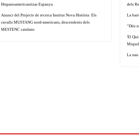
Hispanoamericanitzar Espanya
dels Re
Anunci del Projecte de recerca Institut Nova Història: Els
La barr
cavalls MUSTANG nord-americans, descendents dels
“Déu n
MESTENC catalans
'El Qui
Miquel
La nau