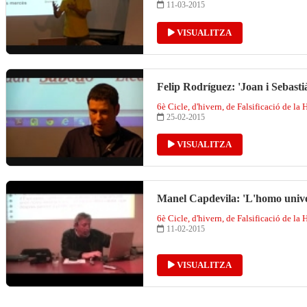
11-03-2015
VISUALITZA
Felip Rodríguez: 'Joan i Sebasti
6è Cicle, d'hivern, de Falsificació de la 
25-02-2015
VISUALITZA
Manel Capdevila: 'L'homo univers
6è Cicle, d'hivern, de Falsificació de la 
11-02-2015
VISUALITZA