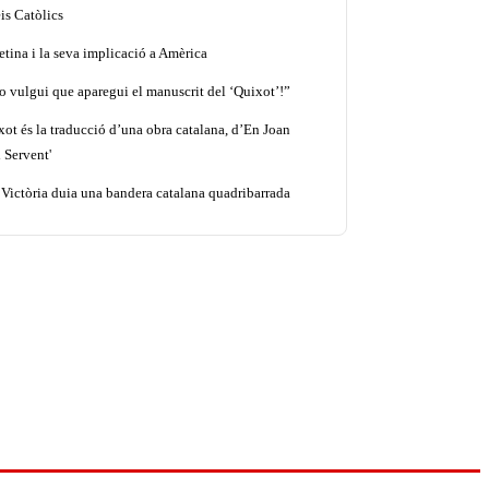
is Catòlics
etina i la seva implicació a Amèrica
o vulgui que aparegui el manuscrit del ‘Quixot’!”
xot és la traducció d’una obra catalana, d’En Joan
 Servent'
 Victòria duia una bandera catalana quadribarrada