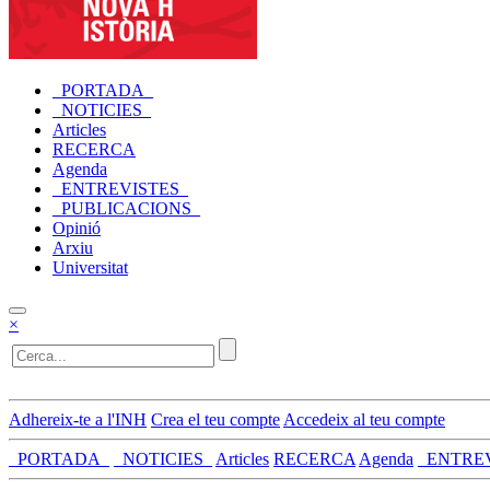
_PORTADA_
_NOTICIES_
Articles
RECERCA
Agenda
_ENTREVISTES_
_PUBLICACIONS_
Opinió
Arxiu
Universitat
×
Adhereix-te a l'INH
Crea el teu compte
Accedeix al teu compte
_PORTADA_
_NOTICIES_
Articles
RECERCA
Agenda
_ENTRE