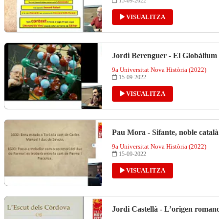
15-09-2022
VISUALITZA
Jordi Berenguer - El Globàlium a
9a Universitat Nova Història (2022)
15-09-2022
VISUALITZA
Pau Mora - Sifante, noble catal
9a Universitat Nova Història (2022)
15-09-2022
VISUALITZA
Jordi Castellà - L’origen romano