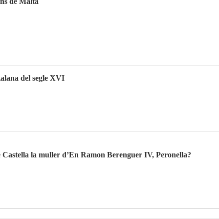
ans de Malta
talana del segle XVI
e Castella la muller d’En Ramon Berenguer IV, Peronella?