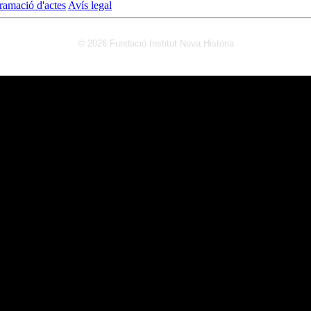
ramació d'actes
Avís legal
© 2026 Fundació Institut Nova Història