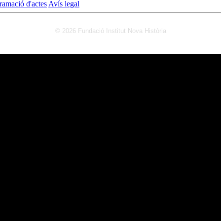
ramació d'actes
Avís legal
© 2026 Fundació Institut Nova Història