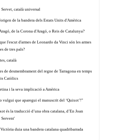
Servet, català universal
'origen de la bandera dels Estats Units d'Amèrica
'Aragó, de la Corona d'Aragó, o Reis de Catalunya?
que l'escut d'armes de Leonardo da Vinci són les armes
es de tres pals?
es, català
tes de desmembrament del regne de Tarragona en temps
is Catòlics
etina i la seva implicació a Amèrica
o vulgui que aparegui el manuscrit del ‘Quixot’!”
xot és la traducció d’una obra catalana, d’En Joan
 Servent'
 Victòria duia una bandera catalana quadribarrada