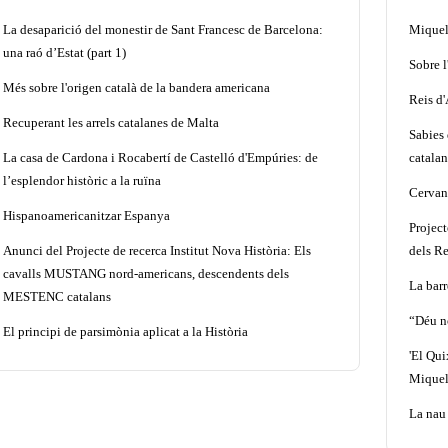
La desaparició del monestir de Sant Francesc de Barcelona:
Miquel 
una raó d’Estat (part 1)
Sobre l
Més sobre l'origen català de la bandera americana
Reis d
Recuperant les arrels catalanes de Malta
Sabies 
La casa de Cardona i Rocabertí de Castelló d'Empúries: de
catalan
l’esplendor històric a la ruïna
Cervant
Hispanoamericanitzar Espanya
Projec
Anunci del Projecte de recerca Institut Nova Història: Els
dels Re
cavalls MUSTANG nord-americans, descendents dels
La barr
MESTENC catalans
“Déu n
El principi de parsimònia aplicat a la Història
'El Qui
Miquel
La nau