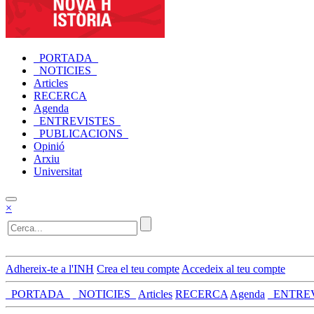
_PORTADA_
_NOTICIES_
Articles
RECERCA
Agenda
_ENTREVISTES_
_PUBLICACIONS_
Opinió
Arxiu
Universitat
×
Adhereix-te a l'INH
Crea el teu compte
Accedeix al teu compte
_PORTADA_
_NOTICIES_
Articles
RECERCA
Agenda
_ENTRE