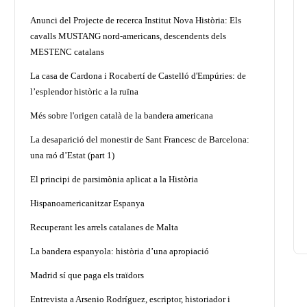
Anunci del Projecte de recerca Institut Nova Història: Els
cavalls MUSTANG nord-americans, descendents dels
MESTENC catalans
La casa de Cardona i Rocabertí de Castelló d'Empúries: de
l’esplendor històric a la ruïna
Més sobre l'origen català de la bandera americana
La desaparició del monestir de Sant Francesc de Barcelona:
una raó d’Estat (part 1)
El principi de parsimònia aplicat a la Història
Hispanoamericanitzar Espanya
Recuperant les arrels catalanes de Malta
La bandera espanyola: història d’una apropiació
Madrid sí que paga els traïdors
Entrevista a Arsenio Rodríguez, escriptor, historiador i