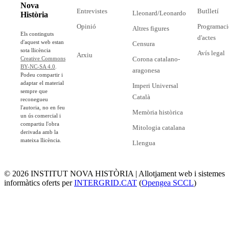
Nova
Entrevistes
Butlletí
Lleonard/Leonardo
Història
Opinió
Programaci
Altres figures
Els continguts
d'actes
d'aquest web estan
Censura
sota llicència
Avís legal
Arxiu
Corona catalano-
Creative Commons
BY-NC-SA 4.0
.
aragonesa
Podeu compartir i
adaptar el material
Imperi Universal
sempre que
Català
reconegueu
l'autoria, no en feu
Memòria històrica
un ús comercial i
compartiu l'obra
Mitologia catalana
derivada amb la
mateixa llicència.
Llengua
© 2026 INSTITUT NOVA HISTÒRIA | Allotjament web i sistemes
informàtics oferts per
INTERGRID.CAT
(
Opengea SCCL
)