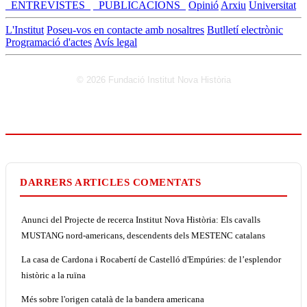
_ENTREVISTES_
_PUBLICACIONS_
Opinió
Arxiu
Universitat
L'Institut
Poseu-vos en contacte amb nosaltres
Butlletí electrònic
Programació d'actes
Avís legal
© 2026 Fundació Institut Nova Història
DARRERS ARTICLES COMENTATS
Anunci del Projecte de recerca Institut Nova Història: Els cavalls
MUSTANG nord-americans, descendents dels MESTENC catalans
La casa de Cardona i Rocabertí de Castelló d'Empúries: de l’esplendor
històric a la ruïna
Més sobre l'origen català de la bandera americana