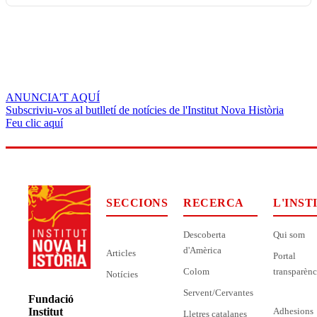
ANUNCIA'T AQUÍ
Subscriviu-vos al butlletí de notícies de l'Institut Nova Història
Feu clic aquí
SECCIONS
RECERCA
L'INST
Descoberta
Qui som
d'Amèrica
Articles
Portal
Colom
transparènc
Notícies
Servent/Cervantes
Fundació
Adhesions
Institut
Lletres catalanes