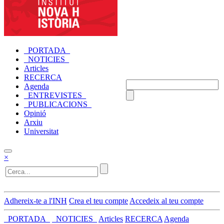
_PORTADA_
_NOTICIES_
Articles
RECERCA
Agenda
_ENTREVISTES_
_PUBLICACIONS_
Opinió
Arxiu
Universitat
×
Adhereix-te a l'INH
Crea el teu compte
Accedeix al teu compte
_PORTADA_
_NOTICIES_
Articles
RECERCA
Agenda