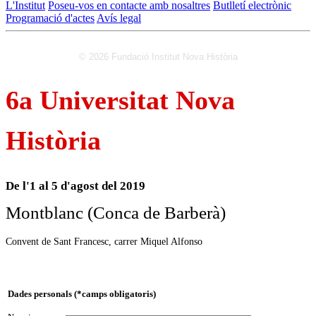
L'Institut
Poseu-vos en contacte amb nosaltres
Butlletí electrònic
Programació d'actes
Avís legal
© 2026 Fundació Institut Nova Història
6a Universitat Nova
Història
De l'1 al 5 d'agost del 2019
Montblanc (Conca de Barberà)
Convent de Sant Francesc, carrer Miquel Alfonso
Dades personals (*camps obligatoris)