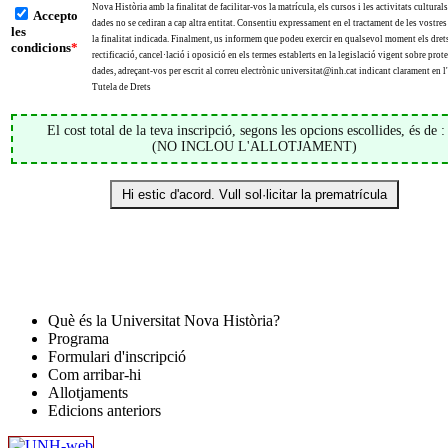
Nova Història amb la finalitat de facilitar-vos la matrícula, els cursos i les activitats cultural
Accepto
dades no se cediran a cap altra entitat. Consentiu expressament en el tractament de les vostres
les
la finalitat indicada. Finalment, us informem que podeu exercir en qualsevol moment els drets
condicions
*
rectificació, cancel·lació i oposició en els termes establerts en la legislació vigent sobre prot
dades, adreçant-vos per escrit al correu electrònic universitat@inh.cat indicant clarament en 
Tutela de Drets
El cost total de la teva inscripció, segons les opcions escollides, és de 
(NO INCLOU L'ALLOTJAMENT)
Què és la Universitat Nova Història?
Programa
Formulari d'inscripció
Com arribar-hi
Allotjaments
Edicions anteriors