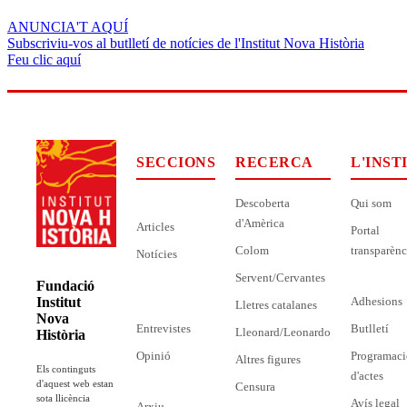
ANUNCIA'T AQUÍ
Subscriviu-vos al butlletí de notícies de l'Institut Nova Història
Feu clic aquí
SECCIONS
RECERCA
L'INST
Descoberta
Qui som
d'Amèrica
Articles
Portal
Colom
transparènc
Notícies
Servent/Cervantes
Fundació
Adhesions
Institut
Lletres catalanes
Nova
Entrevistes
Butlletí
Lleonard/Leonardo
Història
Opinió
Programaci
Altres figures
Els continguts
d'actes
d'aquest web estan
Censura
sota llicència
Avís legal
Arxiu