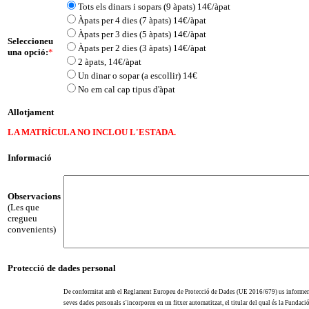
Tots els dinars i sopars (9 àpats) 14€/àpat
Àpats per 4 dies (7 àpats) 14€/àpat
Àpats per 3 dies (5 àpats) 14€/àpat
Seleccioneu
Àpats per 2 dies (3 àpats) 14€/àpat
una opció:
*
2 àpats, 14€/àpat
Un dinar o sopar (a escollir) 14€
No em cal cap tipus d'àpat
Allotjament
LA MATRÍCULA NO INCLOU L'ESTADA.
Informació
Observacions
(Les que
cregueu
convenients)
Protecció de dades personal
De conformitat amb el Reglament Europeu de Protecció de Dades (UE 2016/679) us informe
seves dades personals s'incorporen en un fitxer automatitzat, el titular del qual és la Fundació