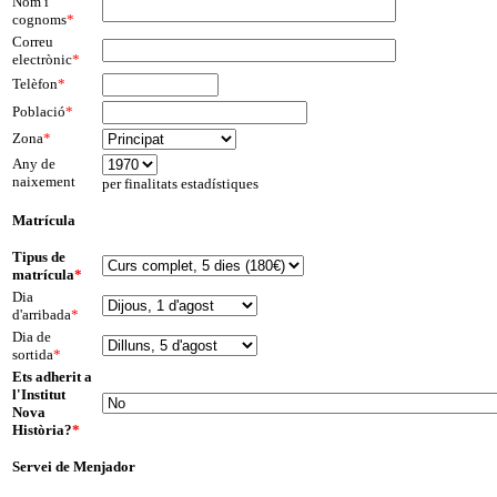
Nom i
cognoms
*
Correu
electrònic
*
Telèfon
*
Població
*
Zona
*
Any de
naixement
per finalitats estadístiques
Matrícula
Tipus de
matrícula
*
Dia
d'arribada
*
Dia de
sortida
*
Ets adherit a
l'Institut
Nova
Història?
*
Servei de Menjador