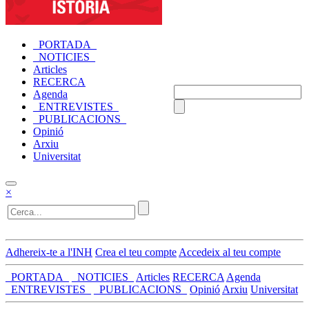
_PORTADA_
_NOTICIES_
Articles
RECERCA
Agenda
_ENTREVISTES_
_PUBLICACIONS_
Opinió
Arxiu
Universitat
×
Adhereix-te a l'INH
Crea el teu compte
Accedeix al teu compte
_PORTADA_
_NOTICIES_
Articles
RECERCA
Agenda
_ENTREVISTES_
_PUBLICACIONS_
Opinió
Arxiu
Universitat