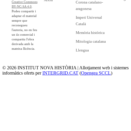
Corona catalano-
Creative Commons
BY-NC-SA 4.0
.
aragonesa
Podeu compartir i
adaptar el material
Imperi Universal
sempre que
Català
reconegueu
l'autoria, no en feu
Memòria històrica
un ús comercial i
compartiu l'obra
Mitologia catalana
derivada amb la
mateixa llicència.
Llengua
© 2026 INSTITUT NOVA HISTÒRIA | Allotjament web i sistemes
informàtics oferts per
INTERGRID.CAT
(
Opengea SCCL
)