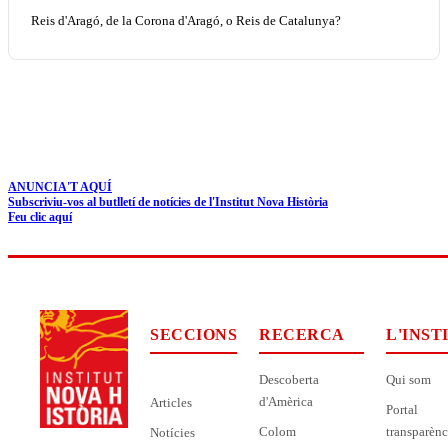
Reis d'Aragó, de la Corona d'Aragó, o Reis de Catalunya?
ANUNCIA'T AQUÍ
Subscriviu-vos al butlletí de notícies de l'Institut Nova Història
Feu clic aquí
SECCIONS
RECERCA
L'INST
Descoberta
Qui som
d'Amèrica
Articles
Portal
Colom
transparènc
Notícies