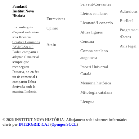
Servent/Cervantes
Fundació
Adhesions
Institut Nova
Lletres catalanes
Història
Entrevistes
Butlletí
Lleonard/Leonardo
Els continguts
Opinió
Programaci
Altres figures
d'aquest web estan
d'actes
sota llicència
Censura
Creative Commons
Arxiu
Avís legal
BY-NC-SA 4.0
.
Corona catalano-
Podeu compartir i
adaptar el material
aragonesa
sempre que
Imperi Universal
reconegueu
l'autoria, no en feu
Català
un ús comercial i
compartiu l'obra
Memòria històrica
derivada amb la
mateixa llicència.
Mitologia catalana
Llengua
© 2026 INSTITUT NOVA HISTÒRIA | Allotjament web i sistemes informàtics
oferts per
INTERGRID.CAT
(
Opengea SCCL
)