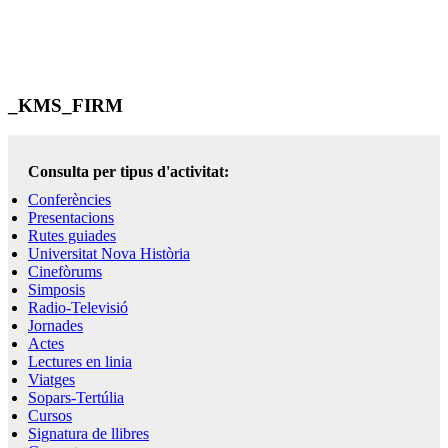
_KMS_FIRM
Consulta per tipus d'activitat:
Conferències
Presentacions
Rutes guiades
Universitat Nova Història
Cinefòrums
Simposis
Radio-Televisió
Jornades
Actes
Lectures en linia
Viatges
Sopars-Tertúlia
Cursos
Signatura de llibres