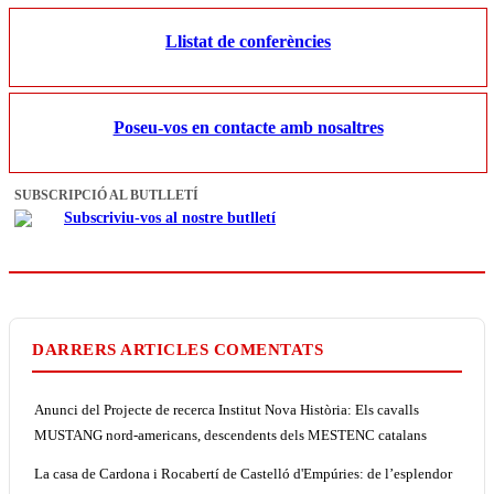
Llistat de conferències
Poseu-vos en contacte amb nosaltres
SUBSCRIPCIÓ AL BUTLLETÍ
Subscriviu-vos al nostre butlletí
DARRERS ARTICLES COMENTATS
Anunci del Projecte de recerca Institut Nova Història: Els cavalls
MUSTANG nord-americans, descendents dels MESTENC catalans
La casa de Cardona i Rocabertí de Castelló d'Empúries: de l’esplendor