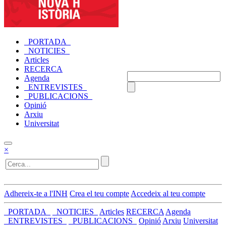
_PORTADA_
_NOTICIES_
Articles
RECERCA
Agenda
_ENTREVISTES_
_PUBLICACIONS_
Opinió
Arxiu
Universitat
×
Adhereix-te a l'INH
Crea el teu compte
Accedeix al teu compte
_PORTADA_
_NOTICIES_
Articles
RECERCA
Agenda
_ENTREVISTES_
_PUBLICACIONS_
Opinió
Arxiu
Universitat