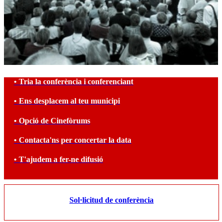
• Tria la conferència i conferenciant
• Ens desplacem al teu municipi
• Opció de Cinefòrums
• Contacta'ns per concertar la data
• T'ajudem a fer-ne difusió
Sol·licitud de conferència