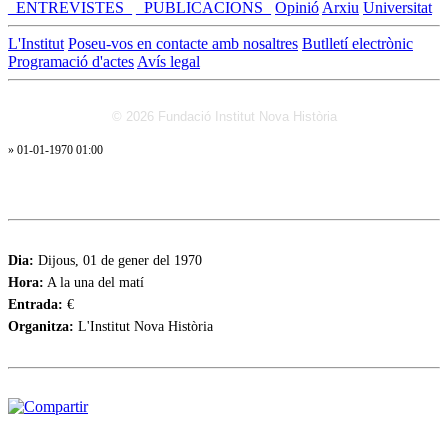
_ENTREVISTES_
_PUBLICACIONS_
Opinió
Arxiu
Universitat
L'Institut
Poseu-vos en contacte amb nosaltres
Butlletí electrònic
Programació d'actes
Avís legal
© 2026 Fundació Institut Nova Història
» 01-01-1970 01:00
Dia:
Dijous, 01 de gener del 1970
Hora:
A la una del matí
Entrada:
€
Organitza:
L'Institut Nova Història