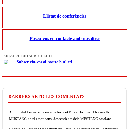
Llistat de conferències
Poseu-vos en contacte amb nosaltres
SUBSCRIPCIÓ AL BUTLLETÍ
Subscriviu-vos al nostre butlletí
DARRERS ARTICLES COMENTATS
Anunci del Projecte de recerca Institut Nova Història: Els cavalls
MUSTANG nord-americans, descendents dels MESTENC catalans
La casa de Cardona i Rocabertí de Castelló d'Empúries: de l’esplendor