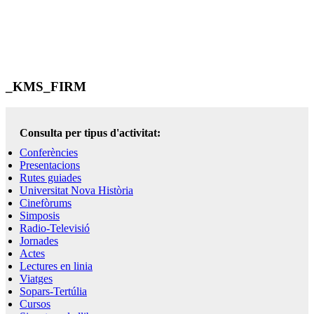
_KMS_FIRM
Consulta per tipus d'activitat:
Conferències
Presentacions
Rutes guiades
Universitat Nova Història
Cinefòrums
Simposis
Radio-Televisió
Jornades
Actes
Lectures en linia
Viatges
Sopars-Tertúlia
Cursos