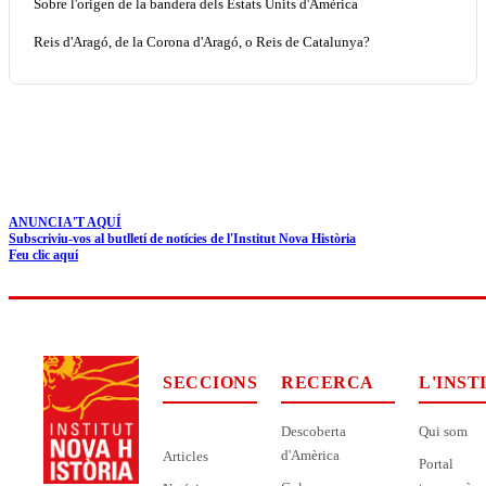
Sobre l'origen de la bandera dels Estats Units d'Amèrica
Reis d'Aragó, de la Corona d'Aragó, o Reis de Catalunya?
ANUNCIA'T AQUÍ
Subscriviu-vos al butlletí de notícies de l'Institut Nova Història
Feu clic aquí
SECCIONS
RECERCA
L'INST
Descoberta
Qui som
d'Amèrica
Articles
Portal