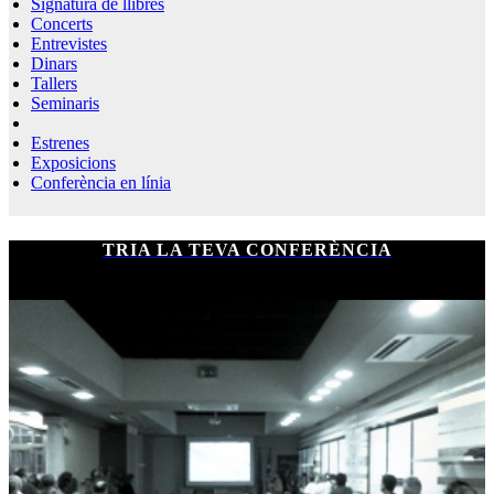
Signatura de llibres
Concerts
Entrevistes
Dinars
Tallers
Seminaris
Estrenes
Exposicions
Conferència en línia
TRIA LA TEVA CONFERÈNCIA