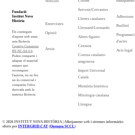
Colom
transparènc
Notícies
Servent/Cervantes
Fundació
Adhesions
Institut Nova
Lletres catalanes
Història
Entrevistes
Butlletí
Lleonard/Leonardo
Els continguts
Opinió
Programaci
Altres figures
d'aquest web estan
d'actes
sota llicència
Censura
Creative Commons
Arxiu
Avís legal
BY-NC-SA 4.0
.
Corona catalano-
Podeu compartir i
adaptar el material
aragonesa
sempre que
Imperi Universal
reconegueu
l'autoria, no en feu
Català
un ús comercial i
compartiu l'obra
Memòria històrica
derivada amb la
mateixa llicència.
Mitologia catalana
Llengua
© 2026 INSTITUT NOVA HISTÒRIA | Allotjament web i sistemes informàtics
oferts per
INTERGRID.CAT
(
Opengea SCCL
)