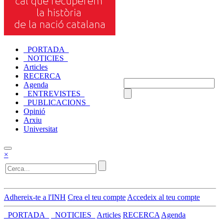
_PORTADA_
_NOTICIES_
Articles
RECERCA
Agenda
_ENTREVISTES_
_PUBLICACIONS_
Opinió
Arxiu
Universitat
×
Adhereix-te a l'INH
Crea el teu compte
Accedeix al teu compte
_PORTADA_
_NOTICIES_
Articles
RECERCA
Agenda