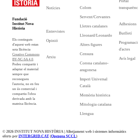
Portal
Colom
transparènc
Notícies
Servent/Cervantes
Fundació
Adhesions
Institut Nova
Lletres catalanes
Història
Entrevistes
Butlletí
Lleonard/Leonardo
Els continguts
Opinió
Programaci
Altres figures
d'aquest web estan
d'actes
sota llicència
Censura
Creative Commons
Arxiu
Avís legal
BY-NC-SA 4.0
.
Corona catalano-
Podeu compartir i
adaptar el material
aragonesa
sempre que
Imperi Universal
reconegueu
l'autoria, no en feu
Català
un ús comercial i
compartiu l'obra
Memòria històrica
derivada amb la
mateixa llicència.
Mitologia catalana
Llengua
© 2026 INSTITUT NOVA HISTÒRIA | Allotjament web i sistemes informàtics
oferts per
INTERGRID.CAT
(
Opengea SCCL
)