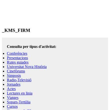
_KMS_FIRM
Consulta per tipus d'activitat:
Conferències
Presentacions
Rutes guiades
Universitat Nova Història
Cinefòrums
Simposis
Radio-Televisió
Jornades
Actes
Lectures en linia
Viatges
Sopars-Tertúlia
Cursos