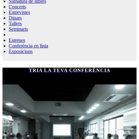
Signatura de llibres
Concerts
Entrevistes
Dinars
Tallers
Seminaris
Estrenes
Conferència en línia
Exposicions
TRIA LA TEVA CONFERÈNCIA