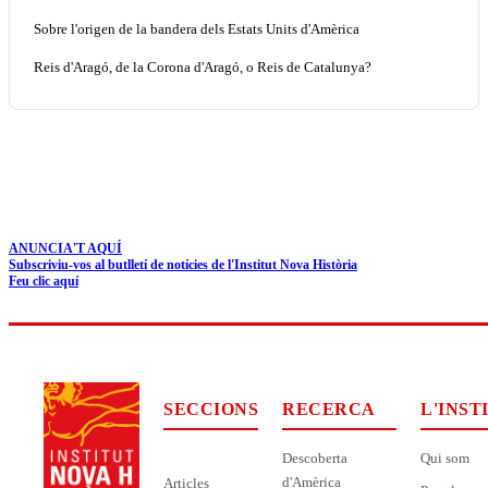
Sobre l'origen de la bandera dels Estats Units d'Amèrica
Reis d'Aragó, de la Corona d'Aragó, o Reis de Catalunya?
ANUNCIA'T AQUÍ
Subscriviu-vos al butlletí de notícies de l'Institut Nova Història
Feu clic aquí
SECCIONS
RECERCA
L'INST
Descoberta
Qui som
d'Amèrica
Articles