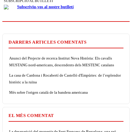
SUBSCRIPCIÓ AL BUTLLETÍ
Subscriviu-vos al nostre butlletí
DARRERS ARTICLES COMENTATS
Anunci del Projecte de recerca Institut Nova Història: Els cavalls
MUSTANG nord-americans, descendents dels MESTENC catalans
La casa de Cardona i Rocabertí de Castelló d'Empúries: de l’esplendor
històric a la ruïna
Més sobre l'origen català de la bandera americana
EL MÉS COMENTAT
La desaparició del monestir de Sant Francesc de Barcelona: una raó