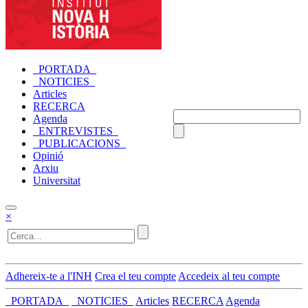
_PORTADA_
_NOTICIES_
Articles
RECERCA
Agenda
_ENTREVISTES_
_PUBLICACIONS_
Opinió
Arxiu
Universitat
×
Adhereix-te a l'INH
Crea el teu compte
Accedeix al teu compte
_PORTADA_
_NOTICIES_
Articles
RECERCA
Agenda