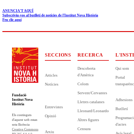
ANUNCIA'T AQUÍ
Subscriviu-vos al butlletí de notícies de l'Institut Nova Història
Feu clic aquí
SECCIONS
RECERCA
L'INST
Descoberta
Qui som
d'Amèrica
Articles
Portal
Colom
transparènc
Notícies
Servent/Cervantes
Fundació
Adhesions
Institut Nova
Lletres catalanes
Història
Entrevistes
Butlletí
Lleonard/Leonardo
Els continguts
Opinió
Programaci
Altres figures
d'aquest web estan
d'actes
sota llicència
Censura
Creative Commons
Arxiu
Avís legal