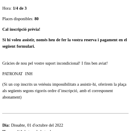
Hora:
1/4 de 3
Places disponibles:
80
Cal inscripció prèvia!
Si hi voleu assistir, només heu de fer la vostra reserva i pagament en el
següent formulari.
Gràcies de nou pel vostre suport incondicional! I fins ben aviat!
PATRONAT INH
(Si un cop inscrits us veiéssiu impossibilitats a assistir-hi, oferirem la plaça
als següents segons rigorós ordre d’inscripció, amb el corresponent
abonament)
Dia:
Dissabte, 01 d'octubre del 2022