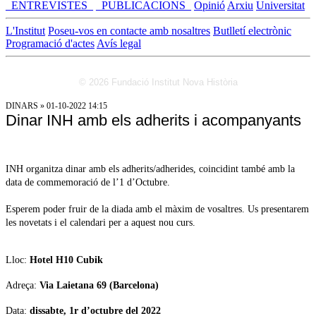
_ENTREVISTES_
_PUBLICACIONS_
Opinió
Arxiu
Universitat
L'Institut
Poseu-vos en contacte amb nosaltres
Butlletí electrònic
Programació d'actes
Avís legal
© 2026 Fundació Institut Nova Història
DINARS » 01-10-2022 14:15
Dinar INH amb els adherits i acompanyants
INH organitza dinar amb els adherits/adherides, coincidint també amb la
data de commemoració de l’1 d’Octubre.
Esperem poder fruir de la diada amb el màxim de vosaltres. Us presentarem
les novetats i el calendari per a aquest nou curs.
Lloc:
Hotel H10 Cubik
Adreça:
Via Laietana 69 (Barcelona)
Data:
dissabte, 1r d’octubre del 2022