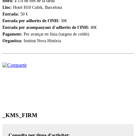
Hora:
a 1/4 de tres de la tarda
Lloc:
Hotel H10 Cubik, Barcelona
Entrada:
50 €
Entrada per adherits de l'INH:
30€
Entrada per acompanyant d'adherits de l'INH:
40€
Pagament:
Per avançat en línia (targeta de crèdit)
Organitza:
Institut Nova Història
_KMS_FIRM
Consulta per tipus d'activitat: