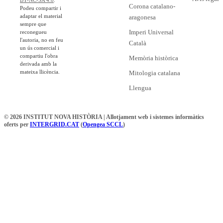
BY-NC-SA 4.0
.
Corona catalano-
Podeu compartir i
adaptar el material
aragonesa
sempre que
Imperi Universal
reconegueu
l'autoria, no en feu
Català
un ús comercial i
compartiu l'obra
Memòria històrica
derivada amb la
mateixa llicència.
Mitologia catalana
Llengua
© 2026 INSTITUT NOVA HISTÒRIA | Allotjament web i sistemes informàtics
oferts per
INTERGRID.CAT
(
Opengea SCCL
)