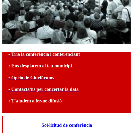
• Tria la conferència i conferenciant
• Ens desplacem al teu municipi
• Opció de Cinefòrums
• Contacta'ns per concertar la data
• T'ajudem a fer-ne difusió
Sol·licitud de conferència