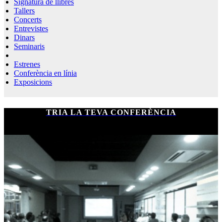
Signatura de llibres
Tallers
Concerts
Entrevistes
Dinars
Seminaris
Estrenes
Conferència en línia
Exposicions
TRIA LA TEVA CONFERÈNCIA