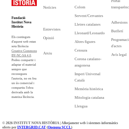
Portal
Colom
transparènc
Notícies
Servent/Cervantes
Fundació
Adhesions
Institut Nova
Lletres catalanes
Història
Entrevistes
Butlletí
Lleonard/Leonardo
Els continguts
Opinió
Programaci
Altres figures
d'aquest web estan
d'actes
sota llicència
Censura
Creative Commons
Arxiu
Avís legal
BY-NC-SA 4.0
.
Corona catalano-
Podeu compartir i
adaptar el material
aragonesa
sempre que
Imperi Universal
reconegueu
l'autoria, no en feu
Català
un ús comercial i
compartiu l'obra
Memòria històrica
derivada amb la
mateixa llicència.
Mitologia catalana
Llengua
© 2026 INSTITUT NOVA HISTÒRIA | Allotjament web i sistemes informàtics
oferts per
INTERGRID.CAT
(
Opengea SCCL
)