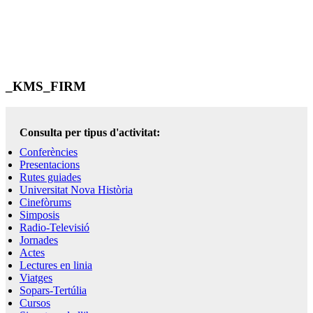
_KMS_FIRM
Consulta per tipus d'activitat:
Conferències
Presentacions
Rutes guiades
Universitat Nova Història
Cinefòrums
Simposis
Radio-Televisió
Jornades
Actes
Lectures en linia
Viatges
Sopars-Tertúlia
Cursos