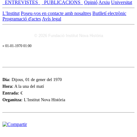
_ENTREVISTES_
_PUBLICACIONS_
Opinió
Arxiu
Universitat
L'Institut
Poseu-vos en contacte amb nosaltres
Butlletí electrònic
Programació d'actes
Avís legal
© 2026 Fundació Institut Nova Història
» 01-01-1970 01:00
Dia:
Dijous, 01 de gener del 1970
Hora:
A la una del matí
Entrada:
€
Organitza:
L'Institut Nova Història