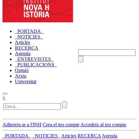
_PORTADA_
_NOTICIES_
Articles
RECERCA
Agenda
_ENTREVISTES_
_PUBLICACIONS_
Opinió
Arxiu
Universitat
×
Adhereix-te a l'INH
Crea el teu compte
Accedeix al teu compte
_PORTADA_
_NOTICIES_
Articles
RECERCA
Agenda