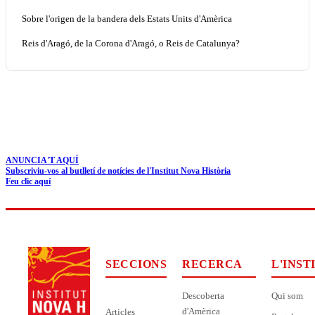
Sobre l'origen de la bandera dels Estats Units d'Amèrica
Reis d'Aragó, de la Corona d'Aragó, o Reis de Catalunya?
ANUNCIA'T AQUÍ
Subscriviu-vos al butlletí de notícies de l'Institut Nova Història
Feu clic aquí
SECCIONS
RECERCA
L'INST
Descoberta
Qui som
d'Amèrica
Articles