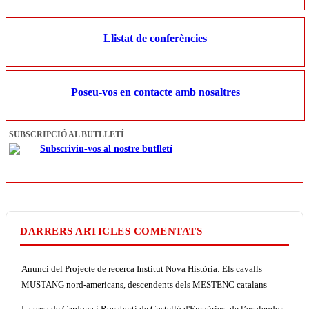
Llistat de conferències
Poseu-vos en contacte amb nosaltres
SUBSCRIPCIÓ AL BUTLLETÍ
Subscriviu-vos al nostre butlletí
DARRERS ARTICLES COMENTATS
Anunci del Projecte de recerca Institut Nova Història: Els cavalls
MUSTANG nord-americans, descendents dels MESTENC catalans
La casa de Cardona i Rocabertí de Castelló d'Empúries: de l’esplendor