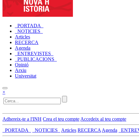
_PORTADA_
_NOTICIES_
Articles
RECERCA
Agenda
_ENTREVISTES_
_PUBLICACIONS_
Opinió
Arxiu
Universitat
×
Adhereix-te a l'INH
Crea el teu compte
Accedeix al teu compte
_PORTADA_
_NOTICIES_
Articles
RECERCA
Agenda
_ENTRE