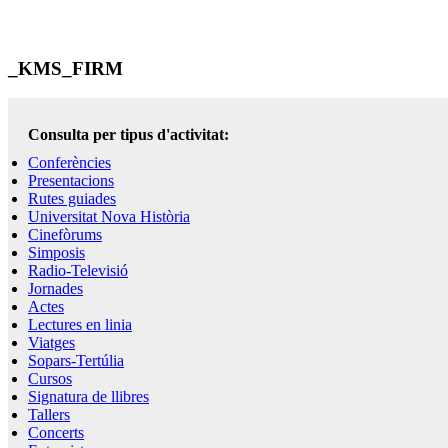
_KMS_FIRM
Consulta per tipus d'activitat:
Conferències
Presentacions
Rutes guiades
Universitat Nova Història
Cinefòrums
Simposis
Radio-Televisió
Jornades
Actes
Lectures en linia
Viatges
Sopars-Tertúlia
Cursos
Signatura de llibres
Tallers
Concerts