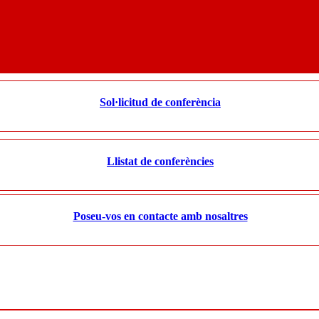
Sol·licitud de conferència
Llistat de conferències
Poseu-vos en contacte amb nosaltres