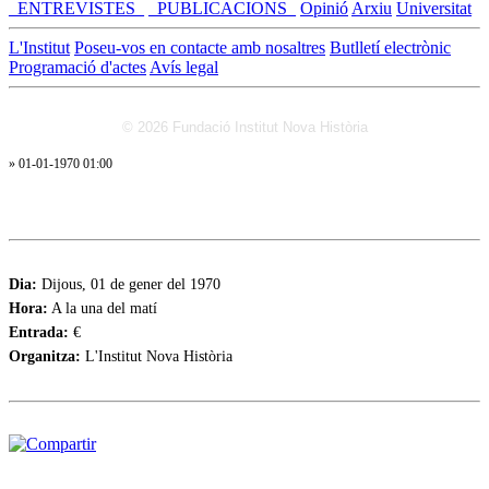
_ENTREVISTES_
_PUBLICACIONS_
Opinió
Arxiu
Universitat
L'Institut
Poseu-vos en contacte amb nosaltres
Butlletí electrònic
Programació d'actes
Avís legal
© 2026 Fundació Institut Nova Història
» 01-01-1970 01:00
Dia:
Dijous, 01 de gener del 1970
Hora:
A la una del matí
Entrada:
€
Organitza:
L'Institut Nova Història