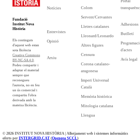
Portal
Colom
transparènc
Notícies
Servent/Cervantes
Fundació
Adhesions
Institut Nova
Lletres catalanes
Història
Entrevistes
Butlletí
Lleonard/Leonardo
Els continguts
Opinió
Programaci
Altres figures
d'aquest web estan
d'actes
sota llicència
Censura
Creative Commons
Arxiu
Avís legal
BY-NC-SA 4.0
.
Corona catalano-
Podeu compartir i
adaptar el material
aragonesa
sempre que
Imperi Universal
reconegueu
l'autoria, no en feu
Català
un ús comercial i
compartiu l'obra
Memòria històrica
derivada amb la
mateixa llicència.
Mitologia catalana
Llengua
© 2026 INSTITUT NOVA HISTÒRIA | Allotjament web i sistemes informàtics
oferts per
INTERGRID.CAT
(
Opengea SCCL
)