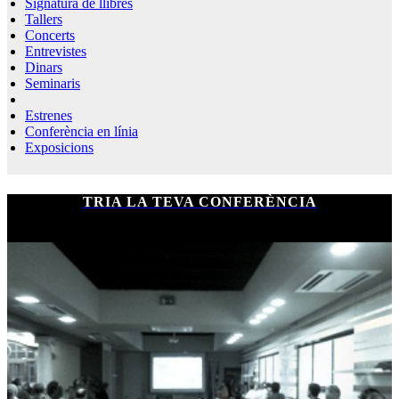
Signatura de llibres
Tallers
Concerts
Entrevistes
Dinars
Seminaris
Estrenes
Conferència en línia
Exposicions
TRIA LA TEVA CONFERÈNCIA