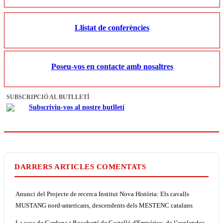
Llistat de conferències
Poseu-vos en contacte amb nosaltres
SUBSCRIPCIÓ AL BUTLLETÍ
Subscriviu-vos al nostre butlletí
DARRERS ARTICLES COMENTATS
Anunci del Projecte de recerca Institut Nova Història: Els cavalls
MUSTANG nord-americans, descendents dels MESTENC catalans
La casa de Cardona i Rocabertí de Castelló d'Empúries: de l’esplendor