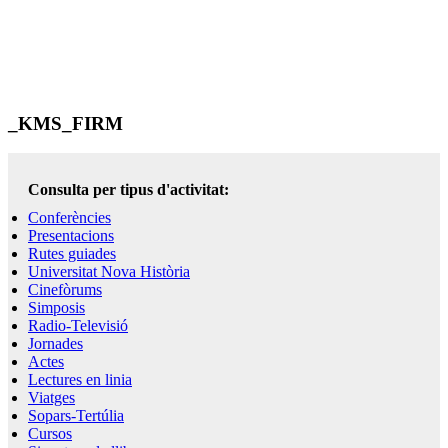
_KMS_FIRM
Consulta per tipus d'activitat:
Conferències
Presentacions
Rutes guiades
Universitat Nova Història
Cinefòrums
Simposis
Radio-Televisió
Jornades
Actes
Lectures en linia
Viatges
Sopars-Tertúlia
Cursos