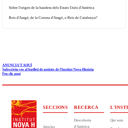
Sobre l'origen de la bandera dels Estats Units d'Amèrica
Reis d'Aragó, de la Corona d'Aragó, o Reis de Catalunya?
ANUNCIA'T AQUÍ
Subscriviu-vos al butlletí de notícies de l'Institut Nova Història
Feu clic aquí
SECCIONS
RECERCA
L'INST
Descoberta
Qui som
d'Amèrica
Articles