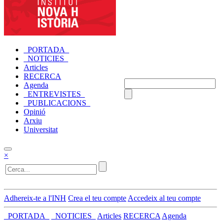
_PORTADA_
_NOTICIES_
Articles
RECERCA
Agenda
_ENTREVISTES_
_PUBLICACIONS_
Opinió
Arxiu
Universitat
×
Adhereix-te a l'INH
Crea el teu compte
Accedeix al teu compte
_PORTADA_
_NOTICIES_
Articles
RECERCA
Agenda