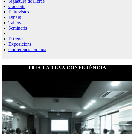
Signatura de llibres
Concerts
Entrevistes
Dinars
Tallers
Seminaris
Estrenes
Exposicions
Conferència en línia
TRIA LA TEVA CONFERÈNCIA