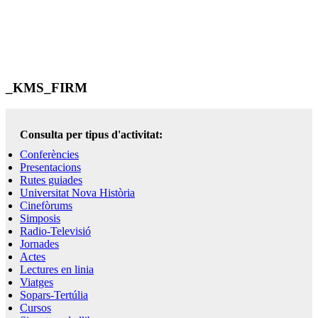
_KMS_FIRM
Consulta per tipus d'activitat:
Conferències
Presentacions
Rutes guiades
Universitat Nova Història
Cinefòrums
Simposis
Radio-Televisió
Jornades
Actes
Lectures en linia
Viatges
Sopars-Tertúlia
Cursos