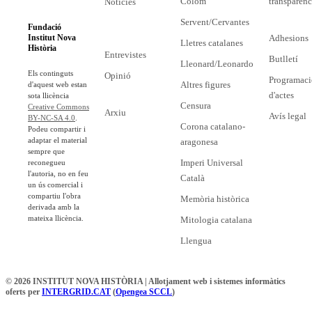
Colom
transparènc
Notícies
Servent/Cervantes
Fundació
Adhesions
Institut Nova
Lletres catalanes
Història
Entrevistes
Butlletí
Lleonard/Leonardo
Els continguts
Opinió
Programaci
Altres figures
d'aquest web estan
d'actes
sota llicència
Censura
Creative Commons
Arxiu
Avís legal
BY-NC-SA 4.0
.
Corona catalano-
Podeu compartir i
adaptar el material
aragonesa
sempre que
Imperi Universal
reconegueu
l'autoria, no en feu
Català
un ús comercial i
compartiu l'obra
Memòria històrica
derivada amb la
mateixa llicència.
Mitologia catalana
Llengua
© 2026 INSTITUT NOVA HISTÒRIA | Allotjament web i sistemes informàtics
oferts per
INTERGRID.CAT
(
Opengea SCCL
)