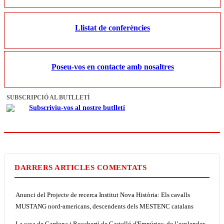
Llistat de conferències
Poseu-vos en contacte amb nosaltres
SUBSCRIPCIÓ AL BUTLLETÍ
Subscriviu-vos al nostre butlletí
DARRERS ARTICLES COMENTATS
Anunci del Projecte de recerca Institut Nova Història: Els cavalls
MUSTANG nord-americans, descendents dels MESTENC catalans
La casa de Cardona i Rocabertí de Castelló d'Empúries: de l’esplendor