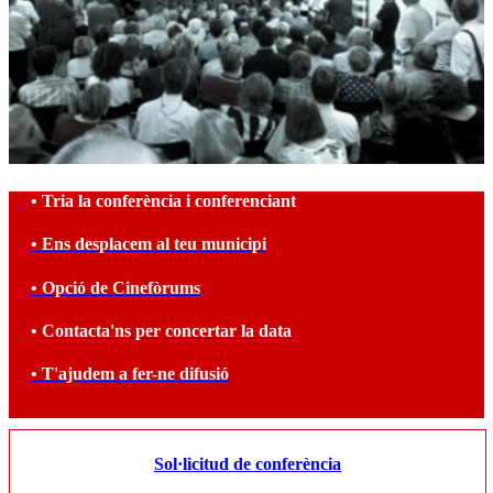
• Tria la conferència i conferenciant
• Ens desplacem al teu municipi
• Opció de Cinefòrums
• Contacta'ns per concertar la data
• T'ajudem a fer-ne difusió
Sol·licitud de conferència