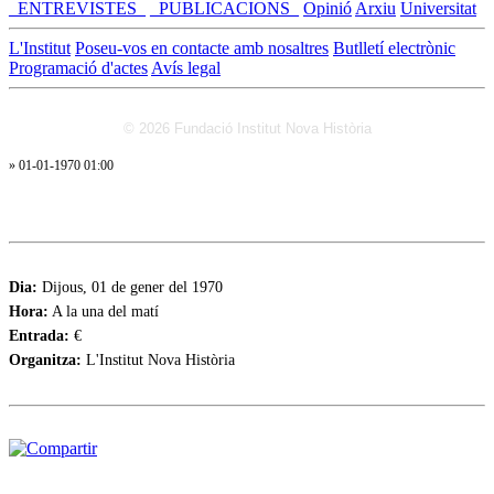
_ENTREVISTES_
_PUBLICACIONS_
Opinió
Arxiu
Universitat
L'Institut
Poseu-vos en contacte amb nosaltres
Butlletí electrònic
Programació d'actes
Avís legal
© 2026 Fundació Institut Nova Història
» 01-01-1970 01:00
Dia:
Dijous, 01 de gener del 1970
Hora:
A la una del matí
Entrada:
€
Organitza:
L'Institut Nova Història