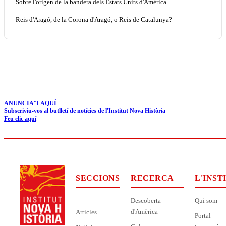
Sobre l'origen de la bandera dels Estats Units d'Amèrica
Reis d'Aragó, de la Corona d'Aragó, o Reis de Catalunya?
ANUNCIA'T AQUÍ
Subscriviu-vos al butlletí de notícies de l'Institut Nova Història
Feu clic aquí
SECCIONS
RECERCA
L'INST
Descoberta
Qui som
d'Amèrica
Articles
Portal