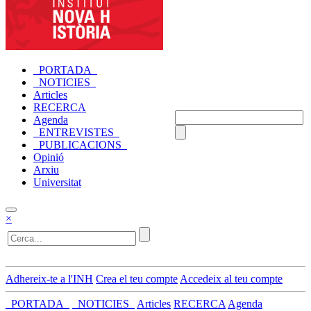
_PORTADA_
_NOTICIES_
Articles
RECERCA
Agenda
_ENTREVISTES_
_PUBLICACIONS_
Opinió
Arxiu
Universitat
×
Adhereix-te a l'INH
Crea el teu compte
Accedeix al teu compte
_PORTADA_
_NOTICIES_
Articles
RECERCA
Agenda