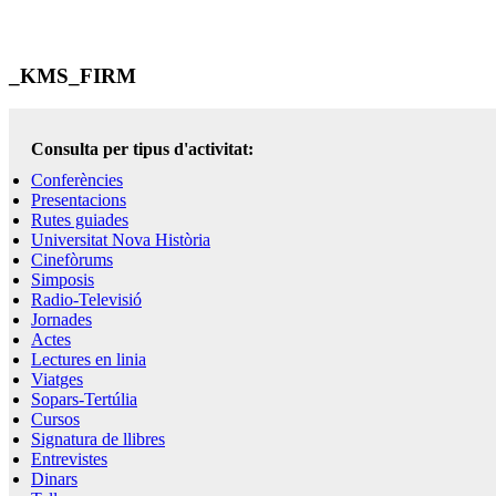
_KMS_FIRM
Consulta per tipus d'activitat:
Conferències
Presentacions
Rutes guiades
Universitat Nova Història
Cinefòrums
Simposis
Radio-Televisió
Jornades
Actes
Lectures en linia
Viatges
Sopars-Tertúlia
Cursos
Signatura de llibres
Entrevistes
Dinars