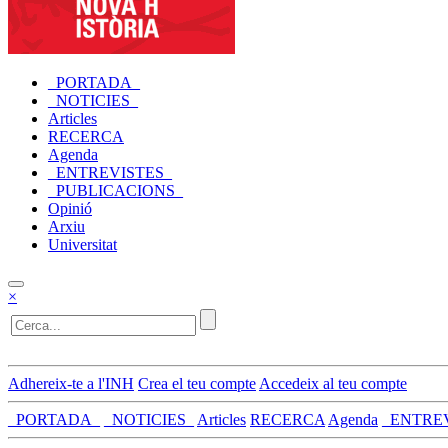
_PORTADA_
_NOTICIES_
Articles
RECERCA
Agenda
_ENTREVISTES_
_PUBLICACIONS_
Opinió
Arxiu
Universitat
×
Adhereix-te a l'INH
Crea el teu compte
Accedeix al teu compte
_PORTADA_
_NOTICIES_
Articles
RECERCA
Agenda
_ENTRE