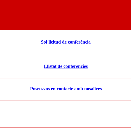
Sol·licitud de conferència
Llistat de conferències
Poseu-vos en contacte amb nosaltres