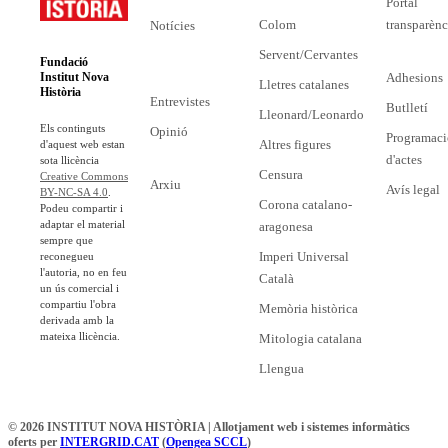
Portal
Colom
transparènc
Notícies
Servent/Cervantes
Fundació
Adhesions
Institut Nova
Lletres catalanes
Història
Entrevistes
Butlletí
Lleonard/Leonardo
Els continguts
Opinió
Programaci
Altres figures
d'aquest web estan
d'actes
sota llicència
Censura
Creative Commons
Arxiu
Avís legal
BY-NC-SA 4.0
.
Corona catalano-
Podeu compartir i
adaptar el material
aragonesa
sempre que
Imperi Universal
reconegueu
l'autoria, no en feu
Català
un ús comercial i
compartiu l'obra
Memòria històrica
derivada amb la
mateixa llicència.
Mitologia catalana
Llengua
© 2026 INSTITUT NOVA HISTÒRIA | Allotjament web i sistemes informàtics
oferts per
INTERGRID.CAT
(
Opengea SCCL
)