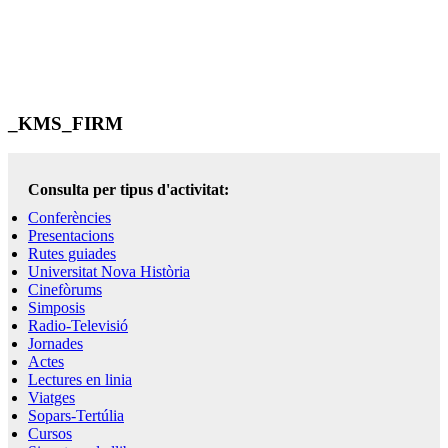
_KMS_FIRM
Consulta per tipus d'activitat:
Conferències
Presentacions
Rutes guiades
Universitat Nova Història
Cinefòrums
Simposis
Radio-Televisió
Jornades
Actes
Lectures en linia
Viatges
Sopars-Tertúlia
Cursos