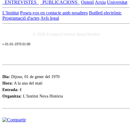
_ENTREVISTES_
_PUBLICACIONS_
Opinió
Arxiu
Universitat
L'Institut
Poseu-vos en contacte amb nosaltres
Butlletí electrònic
Programació d'actes
Avís legal
© 2026 Fundació Institut Nova Història
» 01-01-1970 01:00
Dia:
Dijous, 01 de gener del 1970
Hora:
A la una del matí
Entrada:
€
Organitza:
L'Institut Nova Història