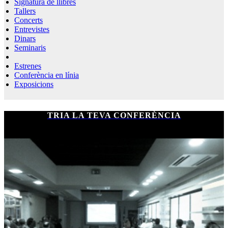
Signatura de llibres
Tallers
Concerts
Entrevistes
Dinars
Seminaris
Estrenes
Conferència en línia
Exposicions
TRIA LA TEVA CONFERÈNCIA