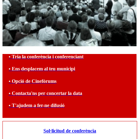
• Tria la conferència i conferenciant
• Ens desplacem al teu municipi
• Opció de Cinefòrums
• Contacta'ns per concertar la data
• T'ajudem a fer-ne difusió
Sol·licitud de conferència