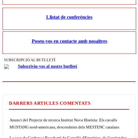
Llistat de conferències
Poseu-vos en contacte amb nosaltres
SUBSCRIPCIÓ AL BUTLLETÍ
Subscriviu-vos al nostre butlletí
DARRERS ARTICLES COMENTATS
Anunci del Projecte de recerca Institut Nova Història: Els cavalls
MUSTANG nord-americans, descendents dels MESTENC catalans
La casa de Cardona i Rocabertí de Castelló d'Empúries: de l’esplendor