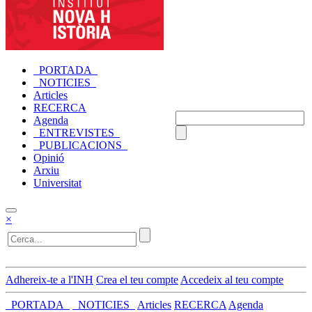
_PORTADA_
_NOTICIES_
Articles
RECERCA
Agenda
_ENTREVISTES_
_PUBLICACIONS_
Opinió
Arxiu
Universitat
×
Adhereix-te a l'INH
Crea el teu compte
Accedeix al teu compte
_PORTADA_
_NOTICIES_
Articles
RECERCA
Agenda