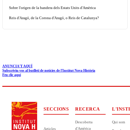
Sobre l'origen de la bandera dels Estats Units d'Amèrica
Reis d'Aragó, de la Corona d'Aragó, o Reis de Catalunya?
ANUNCIA'T AQUÍ
Subscriviu-vos al butlletí de notícies de l'Institut Nova Història
Feu clic aquí
SECCIONS
RECERCA
L'INST
Descoberta
Qui som
d'Amèrica
Articles