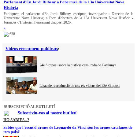
Parlament d’En Jordi Bilbeny a l’obertura de la 13a Universitat Nova
Història
Publiquem el parlament d'En Jordi Bilbeny, escriptor, investigador i Director de la
Universitat Nova Història; a l'acte d'obertura de la 13a Universitat Nova Història -
Jornades d'Història i Pensament d'aquest 2026.
»
638
Vídeos recentment publicats
:
24è Simposi sobre la història censurada de Catalunya
Llista de reproducció de tots els videus del 23è Simposi
SUBSCRIPCIÓ AL BUTLLETÍ
Subscriviu-vos al nostre butlletí
HO SABIES...?
Sabies que l'escut d'armes de Leonardo da Vinci són les armes catalanes de
tres pals?