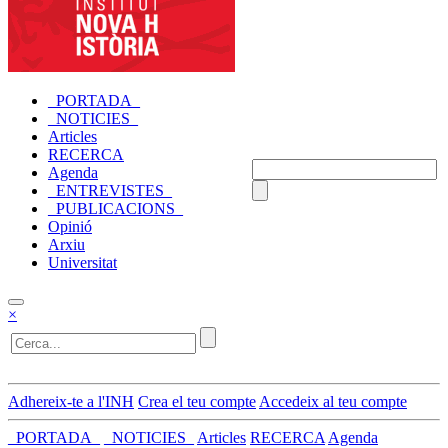
_PORTADA_
_NOTICIES_
Articles
RECERCA
Agenda
_ENTREVISTES_
_PUBLICACIONS_
Opinió
Arxiu
Universitat
×
Adhereix-te a l'INH
Crea el teu compte
Accedeix al teu compte
_PORTADA_
_NOTICIES_
Articles
RECERCA
Agenda