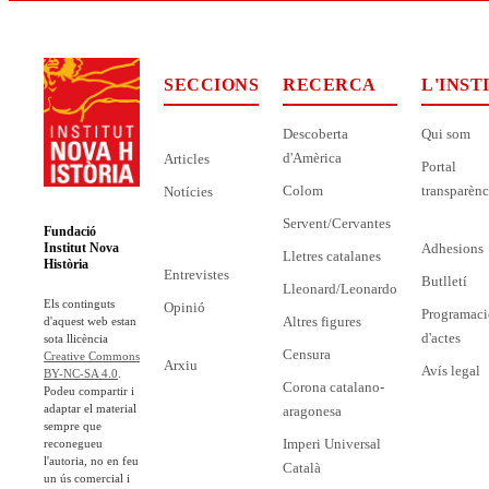
SECCIONS
RECERCA
L'INST
Descoberta
Qui som
d'Amèrica
Articles
Portal
Colom
transparènc
Notícies
Servent/Cervantes
Fundació
Adhesions
Institut Nova
Lletres catalanes
Història
Entrevistes
Butlletí
Lleonard/Leonardo
Els continguts
Opinió
Programaci
Altres figures
d'aquest web estan
d'actes
sota llicència
Censura
Creative Commons
Arxiu
Avís legal
BY-NC-SA 4.0
.
Corona catalano-
Podeu compartir i
adaptar el material
aragonesa
sempre que
Imperi Universal
reconegueu
l'autoria, no en feu
Català
un ús comercial i