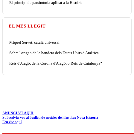
El principi de parsimònia aplicat a la Història
EL MÉS LLEGIT
Miquel Servet, català universal
Sobre l'origen de la bandera dels Estats Units d'Amèrica
Reis d'Aragó, de la Corona d'Aragó, o Reis de Catalunya?
ANUNCIA'T AQUÍ
Subscriviu-vos al butlletí de notícies de l'Institut Nova Història
Feu clic aquí