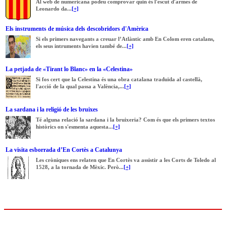
Al web de numericana podeu comprovar quin és l'escut d'armes de
Leonardo da...
[+]
Els instruments de música dels descobridors d'Amèrica
Si els primers navegants a creuar l’Atlàntic amb En Colom eren catalans,
els seus intruments havien també de...
[+]
La petjada de «Tirant lo Blanc» en la «Celestina»
Si fos cert que la Celestina és una obra catalana traduïda al castellà,
l'acció de la qual passa a València,...
[+]
La sardana i la religió de les bruixes
Té alguna relació la sardana i la bruixeria? Com és que els primers textos
històrics on s'esmenta aquesta...
[+]
La visita esborrada d’En Cortès a Catalunya
Les cròniques ens relaten que En Cortès va assistir a les Corts de Toledo al
1528, a la tornada de Mèxic. Però...
[+]