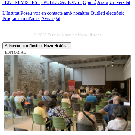
_ENTREVISTES_
_PUBLICACIONS_
Opinió
Arxiu
Universitat
L'Institut
Poseu-vos en contacte amb nosaltres
Butlletí electrònic
Programació d'actes
Avís legal
© 2026 Fundació Institut Nova Història
Adhereix-te a l'Institut Nova Història!
EDITORIAL