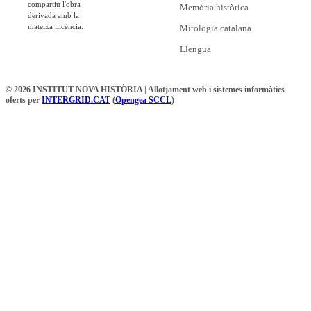
compartiu l'obra
Memòria històrica
derivada amb la
mateixa llicència.
Mitologia catalana
Llengua
© 2026 INSTITUT NOVA HISTÒRIA | Allotjament web i sistemes informàtics
oferts per
INTERGRID.CAT
(
Opengea SCCL
)