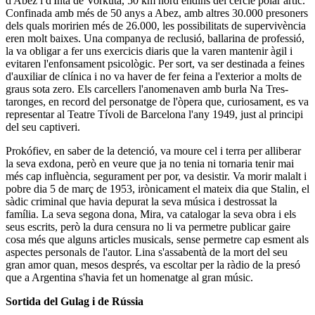
d'Abez i d'Inta de Vorkutà, 50 km nord endins del cercle polar àrtic.
Confinada amb més de 50 anys a Abez, amb altres 30.000 presoners
dels quals moririen més de 26.000, les possibilitats de supervivència
eren molt baixes. Una companya de reclusió, ballarina de professió,
la va obligar a fer uns exercicis diaris que la varen mantenir àgil i
evitaren l'enfonsament psicològic. Per sort, va ser destinada a feines
d'auxiliar de clínica i no va haver de fer feina a l'exterior a molts de
graus sota zero. Els carcellers l'anomenaven amb burla
Na Tres-
taronges
, en record del personatge de l'òpera que, curiosament, es va
representar al
Teatre Tívoli
de Barcelona l'any 1949, just al principi
del seu captiveri.
Prokófiev
, en saber de la detenció, va moure cel i terra per alliberar
la seva exdona, però en veure que ja no tenia ni tornaria tenir mai
més cap influència, segurament per por, va desistir. Va morir malalt i
pobre dia 5 de març de 1953, irònicament el mateix dia que
Stalin
, el
sàdic criminal que havia depurat la seva música i destrossat la
família. La seva segona dona,
Mira
, va catalogar la seva obra i els
seus escrits, però la dura censura no li va permetre publicar gaire
cosa més que alguns articles musicals, sense permetre cap esment als
aspectes personals de l'autor.
Lina
s'assabentà de la mort del seu
gran amor quan, mesos després, va escoltar per la ràdio de la presó
que a Argentina s'havia fet un homenatge al gran músic.
Sortida del Gulag i de Rússia