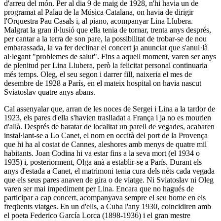
d'arreu del món. Per al dia 9 de maig de 1928, n'hi havia un de
programat al
Palau de la Música Catalana
, on havia de dirigir
l'
Orquestra Pau Casals
i, al piano, acompanyar
Lina Llubera
.
Malgrat la gran il·lusió que ella tenia de tornar, trenta anys després,
per cantar a la terra de son pare, la possibilitat de trobar-se de nou
embarassada, la va fer declinar el concert ja anunciat que s'anul·là
al·legant "problemes de salut". Fins a aquell moment, varen ser anys
de plenitud per
Lina Llubera
, però la felicitat personal continuaria
més temps.
Oleg
, el seu segon i darrer fill, naixeria el mes de
desembre de 1928 a París, en el mateix hospital on havia nascut
Sviatoslav
quatre anys abans.
Cal assenyalar que, arran de les noces de
Sergei
i
Lina
a la tardor de
1923, els pares d'ella s'havien traslladat a França i ja no es mourien
d'allà. Després de baratar de localitat un parell de vegades, acabaren
instal·lant-se a Lo Canet, el nom en occità del port de la Provença
que hi ha al costat de Cannes, aleshores amb menys de quatre mil
habitants.
Joan Codina
hi va estar fins a la seva mort (el 1934 o
1935) i, posteriorment,
Olga
anà a establir-se a París. Durant els
anys d'estada a Canet, el matrimoni tenia cura dels néts cada vegada
que els seus pares anaven de gira o de viatge. Ni
Sviatoslav
ni
Oleg
varen ser mai impediment per
Lina
. Encara que no hagués de
participar a cap concert, acompanyava sempre el seu home en els
freqüents viatges. En un d'ells, a Cuba l'any 1930, coincidiren amb
el poeta
Federico García Lorca
(1898-1936) i el gran mestre