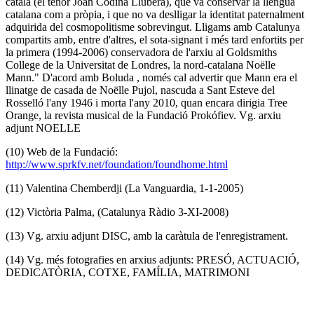
català (el tenor Joan Codina Llubera), que va conservar la llengua
catalana com a pròpia, i que no va deslligar la identitat paternalment
adquirida del cosmopolitisme sobrevingut. Lligams amb Catalunya
compartits amb, entre d'altres, el sota-signant i més tard enfortits per
la primera (1994-2006) conservadora de l'arxiu al Goldsmiths
College de la Universitat de Londres, la nord-catalana Noëlle
Mann." D'acord amb Boluda
, només cal advertir que Mann era el
llinatge de casada de Noëlle Pujol, nascuda a Sant Esteve del
Rosselló l'any 1946 i morta l'any 2010, quan encara dirigia Tree
Orange, la revista musical de la Fundació Prokófiev. Vg. arxiu
adjunt NOELLE
(10)
Web de la Fundació:
http://www.sprkfv.net/foundation/foundhome.html
(11) Valentina
Chemberdji (
La Vanguardia
, 1-1-2005)
(12) Victòria Palma
, (
Catalunya Ràdio
3-XI-2008)
(13)
Vg. arxiu adjunt
DISC
, amb la caràtula de l'enregistrament.
(14)
Vg. més fotografies en arxius adjunts:
PRESÓ
,
ACTUACIÓ,
DEDICATÒRIA, COTXE, FAMÍLIA, MATRIMONI