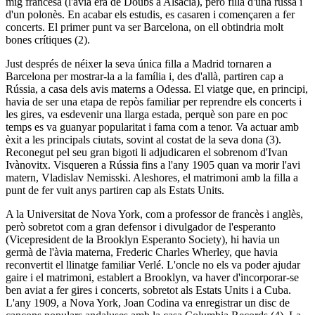
mig francesa (l'àvia era de Doubs a Alsàcia), però filla d'una russa i
d'un polonès. En acabar els estudis, es casaren i començaren a fer
concerts. El primer punt va ser Barcelona, on ell obtindria molt
bones crítiques (2).
Just després de néixer la seva única filla a Madrid tornaren a
Barcelona per mostrar-la a la família i, des d'allà, partiren cap a
Rússia, a casa dels avis materns a Odessa. El viatge que, en principi,
havia de ser una etapa de repòs familiar per reprendre els concerts i
les gires, va esdevenir una llarga estada, perquè son pare en poc
temps es va guanyar popularitat i fama com a tenor. Va actuar amb
èxit a les principals ciutats, sovint al costat de la seva dona (3).
Reconegut pel seu gran bigoti li adjudicaren el sobrenom d'Ivan
Ivànovitx. Visqueren a Rússia fins a l'any 1905 quan va morir l'avi
matern, Vladislav Nemisski. Aleshores, el matrimoni amb la filla a
punt de fer vuit anys partiren cap als Estats Units.
A la
Universitat de Nova York
, com a professor de francès i anglès,
però sobretot com a gran defensor i divulgador de l'esperanto
(Vicepresident de la
Brooklyn Esperanto Society
), hi havia un
germà de l'àvia materna, Frederic Charles Wherley, que havia
reconvertit el llinatge familiar Verlé. L'oncle no els va poder ajudar
gaire i el matrimoni, establert a Brooklyn, va haver d'incorporar-se
ben aviat a fer gires i concerts, sobretot als Estats Units i a Cuba.
L'any 1909, a Nova York, Joan Codina va enregistrar un disc de