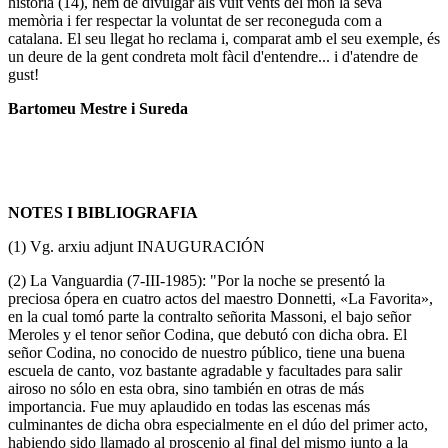
història (14), hem de divulgar als vuit vents del món la seva
memòria i fer respectar la voluntat de ser reconeguda com a
catalana. El seu llegat ho reclama i, comparat amb el seu exemple, és
un deure de la gent condreta molt fàcil d'entendre... i d'atendre de
gust!
Bartomeu Mestre i Sureda
NOTES I BIBLIOGRAFIA
(1)
Vg. arxiu adjunt
INAUGURACIÓN
(2)
La Vanguardia
(7-III-1985): "Por la noche se presentó la
preciosa ópera en cuatro actos del maestro Donnetti, «La Favorita»,
en la cual tomó parte la contralto señorita Massoni, el bajo señor
Meroles y el tenor señor Codina, que debutó con dicha obra. El
señor Codina, no conocido de nuestro público, tiene una buena
escuela de canto, voz bastante agradable y facultades para salir
airoso no sólo en esta obra, sino también en otras de más
importancia. Fue muy aplaudido en todas las escenas más
culminantes de dicha obra especialmente en el dúo del primer acto,
habiendo sido llamado al proscenio al final del mismo junto a la