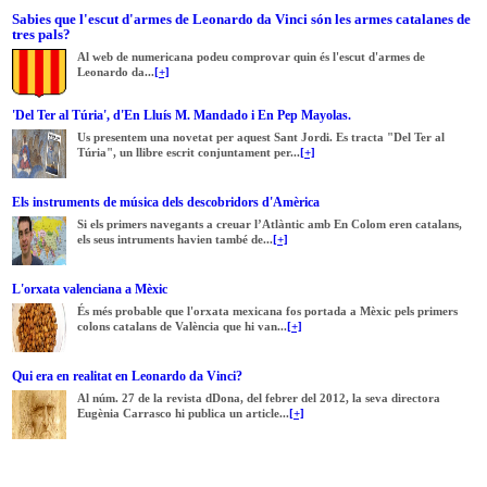
Sabies que l'escut d'armes de Leonardo da Vinci són les armes catalanes de
tres pals?
Al web de numericana podeu comprovar quin és l'escut d'armes de
Leonardo da...
[+]
'Del Ter al Túria', d'En Lluís M. Mandado i En Pep Mayolas.
Us presentem una novetat per aquest Sant Jordi. Es tracta "Del Ter al
Túria", un llibre escrit conjuntament per...
[+]
Els instruments de música dels descobridors d'Amèrica
Si els primers navegants a creuar l’Atlàntic amb En Colom eren catalans,
els seus intruments havien també de...
[+]
L'orxata valenciana a Mèxic
És més probable que l'orxata mexicana fos portada a Mèxic pels primers
colons catalans de València que hi van...
[+]
Qui era en realitat en Leonardo da Vinci?
Al núm. 27 de la revista dDona, del febrer del 2012, la seva directora
Eugènia Carrasco hi publica un article...
[+]