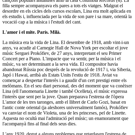
cançons populars andaluses amb la casa Columbia Records (4). La
filla sempre acompanyava els pares a tots els viatges. Malgrat el
desordre en els cicles dels cursos escolars, Lina era molt aplicada en
els estudis i, influenciada per la vida de son pare i sa mare, orientà la
vocació cap a la música i l'estudi del cant.
L'amor i el mite. París. Milà.
La música era la vida de Lina. El desembre de 1918, amb vint-i-un
anys, va acudir al
Carnegie Hall
de Nova York per escoltar el jove
músic Serguei Prokófiev, de 27 anys, interpretant el seu
Primer
Concert per a Piano
. L'impacte que va sentir, per la música i el
músic, va ser determinant a la seva vida. El compositor havia
abandonat Rússia poc després de la revolució de 1917 i, via Siberia,
Japó i Hawai, arribà als Estats Units l'estiu de 1918. Aviat va
començar a despertar l'interès i a gaudir d'un cert prestigi entre els
melòmans. En el seu diari personal, des del moment que va conèixer
Lina (ell l'anomenaria Linette i també Ocelleta), el músic expressa
l'interès que sent per la jove. Quan preparava l'estrena de l'òpera
L'amor de les tres taronges
, amb el llibret de Carlo Gozi, basat en
l'antic conte oriental (ja aleshores universalment famós), Prokófiev
va canviar el nom de Violeta, una de les princeses, pel de Linette.
Aquesta no ocultà mai l'admiració pel músic; un enamorament que
l'acompanyà fins al final dels seus dies.
L'any 1920, degut a alguns problemes que retardaven l'estrena de