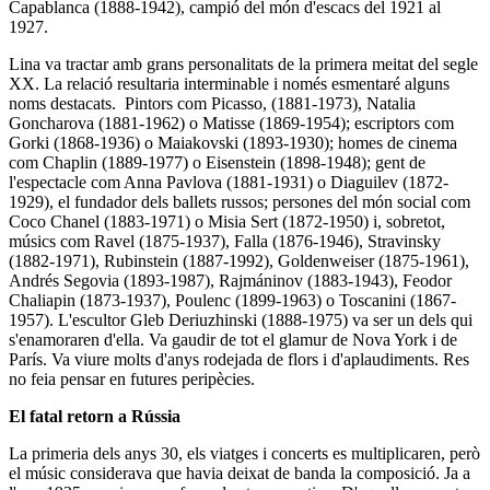
Capablanca (1888-1942), campió del món d'escacs del 1921 al
1927.
Lina
va tractar amb grans personalitats de la primera meitat del segle
XX. La relació resultaria interminable i només esmentaré alguns
noms destacats. Pintors com
Picasso,
(1881-1973),
Natalia
Goncharova
(1881-1962) o
Matisse
(1869-1954); escriptors com
Gorki
(1868-1936) o
Maiakovski
(1893-1930); homes de cinema
com
Chaplin
(1889-1977) o
Eisenstein
(1898-1948); gent de
l'espectacle com
Anna Pavlova
(1881-1931) o
Diaguilev
(1872-
1929), el fundador dels ballets russos; persones del món social com
Coco Chanel
(1883-1971) o
Misia Sert
(1872-1950) i, sobretot,
músics com
Ravel
(1875-1937),
Falla
(1876-1946),
Stravinsky
(1882-1971),
Rubinstein
(1887-1992),
Goldenweiser
(1875-1961),
Andrés Segovia
(1893-1987),
Rajmáninov
(1883-1943),
Feodor
Chaliapin
(1873-1937), Poulenc (1899-1963) o
Toscanini
(1867-
1957). L'escultor
Gleb Deriuzhinski
(1888-1975) va ser un dels qui
s'enamoraren d'ella. Va gaudir de tot el glamur de Nova York i de
París.
Va viure molts d'anys rodejada de flors i d'aplaudiments. Res
no feia pensar en futures peripècies.
El fatal retorn a Rússia
La primeria dels anys 30, els viatges i concerts es multiplicaren, però
el músic considerava que havia deixat de banda la composició. Ja a