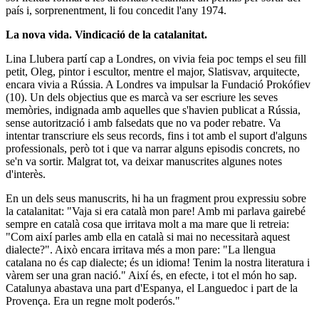
país i, sorprenentment, li fou concedit l'any 1974.
La nova vida. Vindicació de la catalanitat.
Lina Llubera
partí cap a Londres, on vivia feia poc temps el seu fill
petit,
Oleg
, pintor i escultor, mentre el major,
Slatisvav
, arquitecte,
encara vivia a Rússia. A Londres va impulsar la
Fundació Prokófiev
(10)
. Un dels objectius que es marcà va ser escriure les seves
memòries, indignada amb aquelles que s'havien publicat a Rússia,
sense autorització i amb falsedats que no va poder rebatre. Va
intentar transcriure els seus records, fins i tot amb el suport d'alguns
professionals, però tot i que va narrar alguns episodis concrets, no
se'n va sortir. Malgrat tot, v
a deixar manuscrites algunes notes
d'interès.
En un dels seus manuscrits, hi ha un fragment prou expressiu sobre
la catalanitat: "Vaja si era català mon pare! Amb mi parlava gairebé
sempre en català cosa que irritava molt a ma mare que li retreia:
"Com així parles amb ella en català si mai no necessitarà aquest
dialecte?". Això encara irritava més a mon pare: "La llengua
catalana no és cap dialecte; és un idioma! Tenim la nostra literatura i
vàrem ser una gran nació." Així és, en efecte, i tot el món ho sap.
Catalunya abastava una part d'Espanya, el Languedoc i part de la
Provença. Era un regne molt poderós."