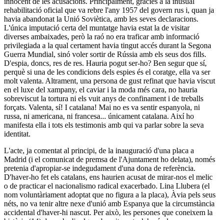
innocent de les acusacions. Principalment, gràcies a la inusual
rehabilitació oficial que va rebre l'any 1957 del govern rus i, quan ja
havia abandonat la Unió Soviètica, amb les seves declaracions.
L'única imputació certa del muntatge havia estat la de visitar
diverses ambaixades, però la raó no era traficar amb informació
privilegiada a la qual certament havia tingut accés durant la
Segona
Guerra Mundial
, sinó voler sortir de Rússia amb els seus dos fills.
D'espia, doncs, res de res. Hauria pogut ser-ho? Ben segur que sí,
perquè si una de les condicions dels espies és el coratge, ella va ser
molt valenta. Altrament, una persona de gust refinat que havia viscut
en el luxe del xampany, el caviar i la moda més cara, no hauria
sobreviscut la tortura ni els vuit anys de confinament i de treballs
forçats. Valenta, sí! I catalana! Mai no es va sentir espanyola, ni
russa, ni americana, ni francesa... únicament catalana. Així ho
manifesta ella i tots els testimonis amb qui va parlar sobre la seva
identitat.
L'acte, ja comentat al principi, de la inauguració d'una placa a
Madrid (i el comunicat de premsa de l'Ajuntament ho delata), només
pretenia d'apropiar-se indegudament d'una dona de referència.
D'haver-ho fet els catalans, ens haurien acusat de mirar-nos el melic
o de practicar el nacionalismo radical exacerbado. Lina Llubera (el
nom voluntàriament adoptat que no figura a la placa), Àvia pels seus
néts, no va tenir altre nexe d'unió amb Espanya que la circumstància
accidental d'haver-hi nascut. Per això, les persones que coneixem la