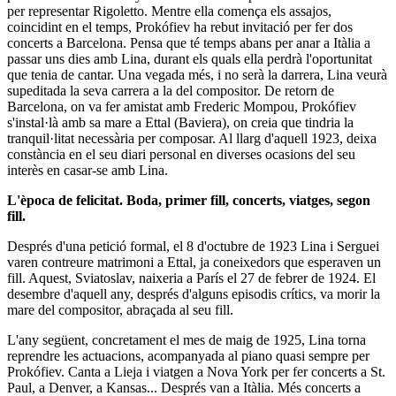
per representar
Rigoletto
. Mentre ella comença els assajos,
coincidint en el temps,
Prokófiev
ha rebut invitació per fer dos
concerts a Barcelona. Pensa que té temps abans per anar a Itàlia a
passar uns dies amb
Lina
, durant els quals ella perdrà l'oportunitat
que tenia de cantar. Una vegada més, i no serà la darrera,
Lina
veurà
supeditada la seva carrera a la del compositor. De retorn de
Barcelona, on va fer amistat amb
Frederic Mompou
,
Prokófiev
s'instal·là amb sa mare a Ettal (Baviera), on creia que tindria la
tranquil·litat necessària per composar. Al llarg d'aquell 1923, deixa
constància en el seu diari personal en diverses ocasions del seu
interès en casar-se amb
Lina
.
L'època de felicitat. Boda, primer fill, concerts, viatges, segon
fill.
Després d'una petició formal, el 8 d'octubre de 1923
Lina
i
Serguei
varen contreure matrimoni a Ettal, ja coneixedors que esperaven un
fill. Aquest,
Sviatoslav
, naixeria a París el 27 de febrer de 1924. El
desembre d'aquell any, després d'alguns episodis crítics, va morir la
mare del compositor, abraçada al seu fill.
L'any següent, concretament el mes de maig de 1925,
Lina
torna
reprendre les actuacions, acompanyada al piano quasi sempre per
Prokófiev
. Canta a Lieja i viatgen a Nova York per fer concerts a St.
Paul, a Denver, a Kansas... Després van a Itàlia. Més concerts a