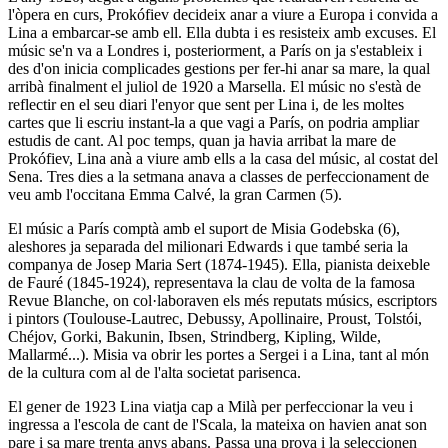
l'òpera en curs,
Prokófiev
decideix anar a viure a Europa i convida a
Lina
a embarcar-se amb ell. Ella dubta i es resisteix amb excuses. El
músic se'n va a Londres i, posteriorment, a París on ja s'estableix i
des d'on inicia complicades gestions per fer-hi anar sa mare, la qual
arribà finalment el juliol de 1920 a Marsella. El músic no s'està de
reflectir en el seu diari l'enyor que sent per
Lina
i, de les moltes
cartes que li escriu instant-la a que vagi a París, on podria ampliar
estudis de cant. Al poc temps, quan ja havia arribat la mare de
Prokófiev
,
Lina
anà a viure amb ells a la casa del músic, al costat del
Sena. Tres dies a la setmana anava a classes de perfeccionament de
veu amb l'occitana
Emma Calvé
, la gran
Carmen
(5)
.
El músic a París comptà amb el suport de
Misia Godebska
(6)
,
aleshores ja separada del milionari Edwards i que també seria la
companya de
Josep Maria Sert
(1874-1945). Ella, pianista deixeble
de
Fauré
(1845-1924), representava la clau de volta de la famosa
Revue Blanche
, on col·laboraven els més reputats músics, escriptors
i pintors (
Toulouse-Lautrec, Debussy, Apollinaire, Proust, Tolstói,
Chéjov, Gorki, Bakunin, Ibsen, Strindberg, Kipling, Wilde,
Mallarmé
...).
Misia
va obrir les portes a
Sergei
i a
Lina
, tant al món
de la cultura com al de l'alta societat parisenca.
El gener de 1923
Lina
viatja cap a Milà per perfeccionar la veu i
ingressa a l'escola de cant de l'
Scala
, la mateixa on havien anat son
pare i sa mare trenta anys abans. Passa una prova i la seleccionen