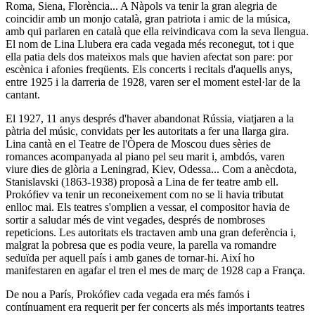
Roma, Siena, Florència... A Nàpols va tenir la gran alegria de
coincidir amb un monjo català, gran patriota i amic de la música,
amb qui parlaren en català que ella reivindicava com la seva llengua.
El nom de
Lina Llubera
era cada vegada més reconegut, tot i que
ella patia dels dos mateixos mals que havien afectat son pare: por
escènica i afonies freqüents. Els concerts i recitals d'aquells anys,
entre 1925 i la darreria de 1928, varen ser el moment estel·lar de la
cantant.
El 1927, 11 anys després d'haver abandonat Rússia, viatjaren a la
pàtria del músic, convidats per les autoritats a fer una llarga gira.
Lina
cantà en el
Teatre de l'Òpera
de Moscou dues sèries de
romances acompanyada al piano pel seu marit i, ambdós, varen
viure dies de glòria a Leningrad, Kiev, Odessa... Com a anècdota,
Stanislavski
(1863-1938) proposà a
Lina
de fer teatre amb ell.
Prokófiev
va tenir un reconeixement com no se li havia tributat
enlloc mai. Els teatres s'omplien a vessar, el compositor havia de
sortir a saludar més de vint vegades, després de nombroses
repeticions. Les autoritats els tractaven amb una gran deferència i,
malgrat la pobresa que es podia veure, la parella va romandre
seduïda per aquell país i amb ganes de tornar-hi. Així ho
manifestaren en agafar el tren el mes de març de 1928 cap a França.
De nou a París,
Prokófiev
cada vegada era més famós i
contínuament era requerit per fer concerts als més importants teatres