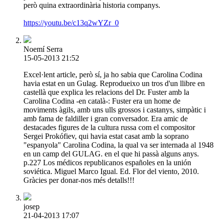
però quina extraordinària historia companys.
https://youtu.be/c13q2wYZr_0
Noemí Serra
15-05-2013 21:52
Excel·lent article, però sí, ja ho sabia que Carolina Codina
havia estat en un Gulag. Reprodueixo un tros d'un llibre en
castellà que explica les relacions del Dr. Fuster amb la
Carolina Codina -en català-: Fuster era un home de
moviments àgils, amb uns ulls grossos i castanys, simpàtic i
amb fama de faldiller i gran conversador. Era amic de
destacades figures de la cultura russa com el compositor
Sergei Prokófiev, qui havia estat casat amb la soprano
"espanyola" Carolina Codina, la qual va ser internada al 1948
en un camp del GULAG. en el que hi passà alguns anys.
p.227 Los médicos republicanos españoles en la unión
soviética. Miguel Marco Igual. Ed. Flor del viento, 2010.
Gràcies per donar-nos més detalls!!!
josep
21-04-2013 17:07