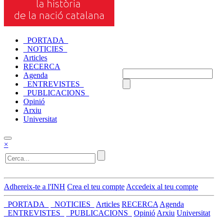
_PORTADA_
_NOTICIES_
Articles
RECERCA
Agenda
_ENTREVISTES_
_PUBLICACIONS_
Opinió
Arxiu
Universitat
×
Adhereix-te a l'INH
Crea el teu compte
Accedeix al teu compte
_PORTADA_
_NOTICIES_
Articles
RECERCA
Agenda
_ENTREVISTES_
_PUBLICACIONS_
Opinió
Arxiu
Universitat