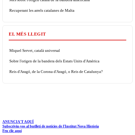
Recuperant les arrels catalanes de Malta
EL MÉS LLEGIT
Miquel Servet, català universal
Sobre l'origen de la bandera dels Estats Units d'Amèrica
Reis d'Aragó, de la Corona d'Aragó, o Reis de Catalunya?
ANUNCIA'T AQUÍ
Subscriviu-vos al butlletí de notícies de l'Institut Nova Història
Feu clic aquí