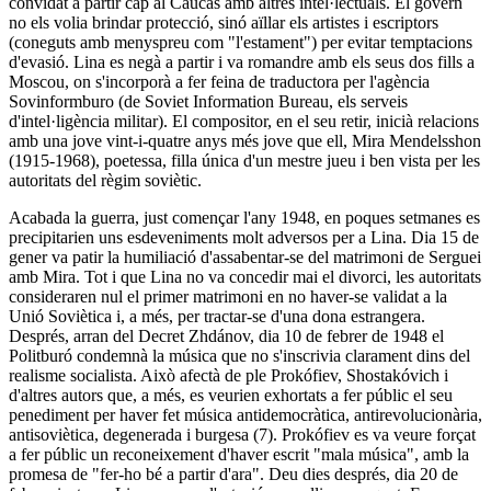
convidat a partir cap al Caucas amb altres intel·lectuals. El govern
no els volia brindar protecció, sinó aïllar els artistes i escriptors
(coneguts amb menyspreu com "l'estament") per evitar temptacions
d'evasió.
Lina
es negà a partir i va romandre amb els seus dos fills a
Moscou, on s'incorporà a fer feina de traductora per l'agència
Sovinformburo
(de
Soviet Information Bureau
, els serveis
d'intel·ligència militar). El compositor, en el seu retir, inicià relacions
amb una jove vint-i-quatre anys més jove que ell,
Mira Mendelsshon
(1915-1968), poetessa, filla única d'un mestre jueu i ben vista per les
autoritats del règim soviètic.
Acabada la guerra, just començar l'any 1948, en poques setmanes es
precipitarien uns esdeveniments molt adversos per a
Lina
. Dia 15 de
gener va patir la humiliació d'assabentar-se del matrimoni de
Serguei
amb
Mira
. Tot i que
Lina
no va concedir mai el divorci, les autoritats
consideraren nul el primer matrimoni en no haver-se validat a la
Unió Soviètica i, a més, per tractar-se d'una dona estrangera.
Després, arran del
Decret Zhdánov
, dia 10 de febrer de 1948 el
Politburó
condemnà la música que no s'inscrivia clarament dins del
realisme socialista. Això afectà de ple
Prokófiev
,
Shostakóvich
i
d'altres autors que, a més, es veurien exhortats a fer públic el seu
penediment per haver fet música antidemocràtica, antirevolucionària,
antisoviètica, degenerada i burgesa
(7)
.
Prokófiev
es va veure forçat
a fer públic un reconeixement d'haver escrit "mala música", amb la
promesa de "fer-ho bé a partir d'ara". Deu dies després, dia 20 de