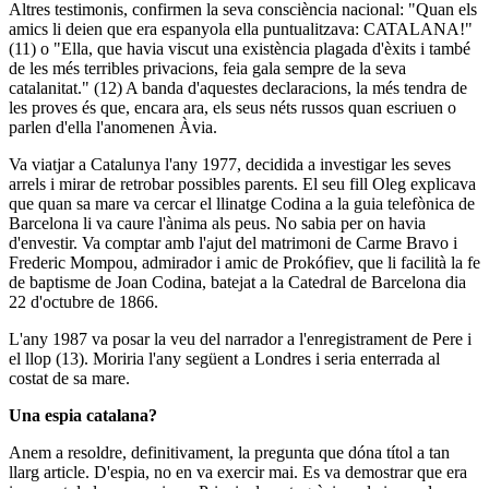
Altres testimonis, confirmen la seva consciència nacional: "Quan els
amics li deien que era espanyola ella puntualitzava: CATALANA!"
(11)
o "Ella, que havia viscut una existència plagada d'èxits i també
de les més terribles privacions, feia gala sempre de la seva
catalanitat."
(12)
A banda d'aquestes declaracions, la més tendra de
les proves és que, encara ara, els seus néts russos quan escriuen o
parlen d'ella l'anomenen
Àvia
.
Va viatjar a Catalunya l'any 1977, decidida a investigar les seves
arrels i mirar de retrobar possibles parents. El seu fill
Oleg
explicava
que quan sa mare va cercar el llinatge
Codina
a la guia telefònica de
Barcelona li va caure l'ànima als peus. No sabia per on havia
d'envestir. Va comptar amb l'ajut del matrimoni de
Carme Bravo
i
Frederic Mompou
, admirador i amic de
Prokófiev
, que li facilità la fe
de baptisme de
Joan Codina
, batejat a la Catedral de Barcelona dia
22 d'octubre de 1866.
L'any 1987 va posar la veu del narrador a l'enregistrament de
Pere i
el llop
(13)
. Moriria l'any següent a Londres i seria enterrada al
costat de sa mare.
Una espia catalana?
Anem a resoldre, definitivament, la pregunta que dóna títol a tan
llarg article. D'espia, no en va exercir mai. Es va demostrar que era