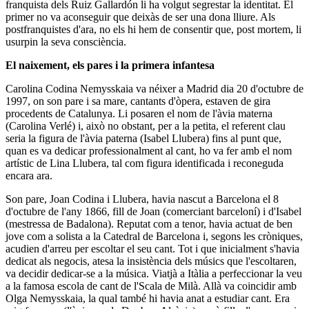
franquista dels Ruiz Gallardón li ha volgut segrestar la identitat. El
primer no va aconseguir que deixàs de ser una dona lliure. Als
postfranquistes d'ara, no els hi hem de consentir que, post mortem, li
usurpin la seva consciència.
El naixement, els pares i la primera infantesa
Carolina Codina Nemysskaia va néixer a Madrid dia 20 d'octubre de
1997, on son pare i sa mare, cantants d'òpera, estaven de gira
procedents de Catalunya. Li posaren el nom de l'àvia materna
(Carolina Verlé) i, això no obstant, per a la petita, el referent clau
seria la figura de l'àvia paterna (Isabel Llubera) fins al punt que,
quan es va dedicar professionalment al cant, ho va fer amb el nom
artístic de Lina Llubera, tal com figura identificada i reconeguda
encara ara.
Son pare, Joan Codina i Llubera, havia nascut a Barcelona el 8
d'octubre de l'any 1866, fill de Joan (comerciant barceloní) i d'Isabel
(mestressa de Badalona). Reputat com a tenor, havia actuat de ben
jove com a solista a la Catedral de Barcelona i, segons les cròniques,
acudien d'arreu per escoltar el seu cant. Tot i que inicialment s'havia
dedicat als negocis, atesa la insistència dels músics que l'escoltaren,
va decidir dedicar-se a la música. Viatjà a Itàlia a perfeccionar la veu
a la famosa escola de cant de l'
Scala
de Milà. Allà va coincidir amb
Olga Nemysskaia, la qual també hi havia anat a estudiar cant. Era