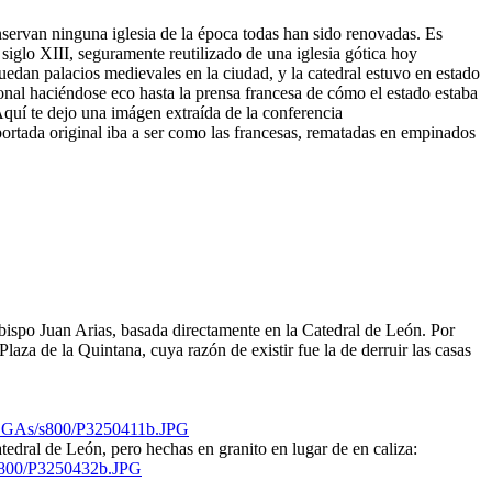
onservan ninguna iglesia de la época todas han sido renovadas. Es
siglo XIII, seguramente reutilizado de una iglesia gótica hoy
uedan palacios medievales en la ciudad, y la catedral estuvo en estado
onal haciéndose eco hasta la prensa francesa de cómo el estado estaba
quí te dejo una imágen extraída de la conferencia
ortada original iba a ser como las francesas, rematadas en empinados
bispo Juan Arias, basada directamente en la Catedral de León. Por
aza de la Quintana, cuya razón de existir fue la de derruir las casas
As/s800/P3250411b.JPG
tedral de León, pero hechas en granito en lugar de en caliza:
800/P3250432b.JPG