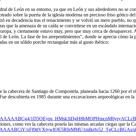
atedral de León en su entorno, ya que en León y sus alrededores no se c
rado sobre la puerta de la iglesia moderna un precioso friso gótico del 
tró en decadencia tras el renacimiento y se volvió un mero pueblo, no q
ras que la amenaza de su caída se convirtiese en un escándalo internaci
 Europa, y ciertamente estuvo muy, pero que muy cerca de desaparecer. A
l de León. La fase de los arrepentimientos", donde se aprecia cómo la p
as en un sólido porche rectangular más al gusto ibérico:
de la cabecera de Santiago de Compostela, planeada hacia 1260 por el o
Fue descubierta en 1985 durante una excavaciones arqueológicas en la Pl
ecI/AAAAAAABCg4/1D5OEyps_HMsk3iDgH8bMOPHmcpM0yryACLcBG
iones, como ves la cabecera poseía las mismas arcadas ciegas que la Ca
I/AAAAAAABCiY/xFf0ttVXtywIQE5R0rMMU1mIkrfo52_TgCLcBGAs/s