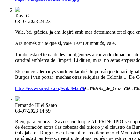
Xavi G.
08-07-2023 23:23
Vale, bé, gràcies, ja em llegiré amb mes deteniment tot el que e
Ara només dir-te que sí, vale, l'estil sumptuós, vale.
També està el tema de les indulgències a canvi de donacions del c
catedral emblema de l'imperi. Li diuen, mira, no seràs emperador 
Els canters alemanys vindrien també. Jo pensó que te raó. Igu
Burgos i van portar -muchas otras reliquias de Colonia-... De C
https://es.wikipedia.org/wiki/Man%
C3%A9s_de_Guzm%C3%
Fernando III el Santo
08-07-2023 14:59
Bien, para empezar Xavi es cierto que AL PRINCIPIO se importa
de decoración extra (las cabezas del triforio y el claustro de B
trabajaba en Burgos y en León al mismo tiempo; o el Monasterio 
canónigo Juan Pérez, maestro de obras leonés que estuvo a carg