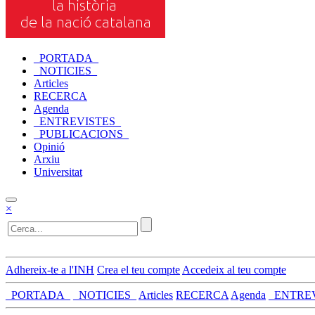
_PORTADA_
_NOTICIES_
Articles
RECERCA
Agenda
_ENTREVISTES_
_PUBLICACIONS_
Opinió
Arxiu
Universitat
×
Adhereix-te a l'INH
Crea el teu compte
Accedeix al teu compte
_PORTADA_
_NOTICIES_
Articles
RECERCA
Agenda
_ENTRE