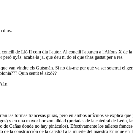
m dius.
oncili de Lió II com diu l'autor. Al concili l'aparten a l'Alfons X de l
però nyàs, acaba-la ja, que deu ni do el que t'has gastat per a res.
al que van vindre els Gutsmán. Si no dis-me per què va ser soterrat e
olonia??? Quin sentit té això??
A1n
n las formas francesas puras, pero en ambos artículos se explica que 
urgos) y en una mayor horizontalidad (portadas de la catedral de León, la
de Cañas donde no hay pináculos). Efectivamente los talleres franceses
o de la construcción de la catedral a la muerte del maestro Enrique en 