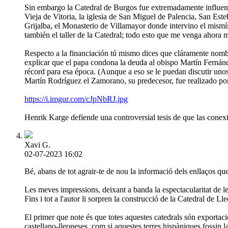
Sin embargo la Catedral de Burgos fue extremadamente influenci
Vieja de Vitoria, la iglesia de San Miguel de Palencia, San Es
Grijalba, el Monasterio de Villamayor donde intervino el mismís
también el taller de la Catedral; todo esto que me venga ahora 
Respecto a la financiación tú mismo dices que cláramente nombra
explicar que el papa condona la deuda al obispo Martín Fernánd
récord para esa época. (Aunque a eso se le puedan discutir uno
Martín Rodríguez el Zamorano, su predecesor, fue realizado por i
https://i.imgur.com/cJpNbRJ.jpg
Henrik Karge defiende una controversial tesis de que las conex
Xavi G.
02-07-2023 16:02
Bé, abans de tot agrair-te de nou la informació dels enllaços qu
Les meves impressions, deixant a banda la espectacularitat de le
Fins i tot a l'autor li sorpren la construcció de la Catedral de Lle
El primer que note és que totes aquestes catedrals són exportacio
castellano-lleoneses, com si aquestes terres hispàniques fossin l