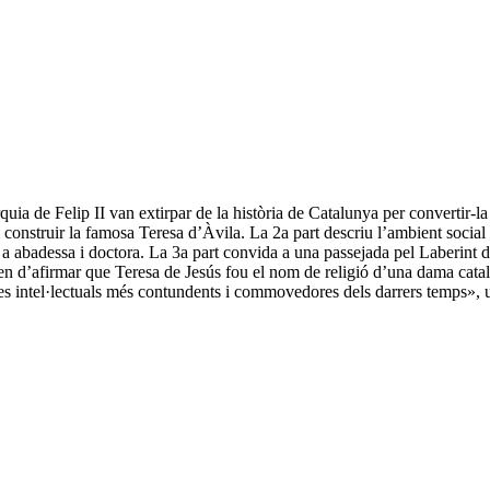
uia de Felip II van extirpar de la història de Catalunya per convertir-la
 construir la famosa Teresa d’Àvila. La 2a part descriu l’ambient social 
m a abadessa i doctora. La 3a part convida a una passejada pel Laberint 
en d’afirmar que Teresa de Jesús fou el nom de religió d’una dama catal
es intel·lectuals més contundents i commovedores dels darrers temps», u