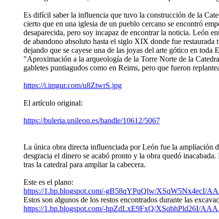
Es difícil saber la influencia que tuvo la construcción de la C
cierto que en una iglesia de un pueblo cercano se encontró empot
desaparecida, pero soy incapaz de encontrar la noticia. León en
de abandono absoluto hasta el siglo XIX donde fue restaurada t
dejando que se cayese una de las joyas del arte gótico en toda
"Aproximación a la arqueología de la Torre Norte de la Catedra
gabletes puntiagudos como en Reims, pero que fueron replantead
https://i.imgur.com/u8ZtwrS.jpg
El artículo original:
https://buleria.unileon.es/handle/10612/5067
La única obra directa influenciada por León fue la ampliación 
desgracia el dinero se acabó pronto y la obra quedó inacabada. 
tras la catedral para ampliar la cabecera.
Este es el plano:
https://1.bp.blogspot.com/-gB58qYPqQlw/XSqW5Nx4
Estos son algunos de los restos encontrados durante las excavac
https://1.bp.blogspot.com/-hpZdLxE9FxQ/XSqbhPld26