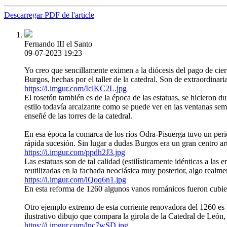
Descarregar PDF de l'article
Fernando III el Santo
09-07-2023 19:23
Yo creo que sencillamente eximen a la diócesis del pago de cie
Burgos, hechas por el taller de la catedral. Son de extraordinari
https://i.imgur.com/IclKC2L.jpg
El rosetón también es de la época de las estatuas, se hicieron du
estilo todavía arcaizante como se puede ver en las ventanas semic
enseñé de las torres de la catedral.
En esa época la comarca de los ríos Odra-Pisuerga tuvo un per
rápida sucesión. Sin lugar a dudas Burgos era un gran centro art
https://i.imgur.com/ppdh2J3.jpg
Las estatuas son de tal calidad (estilísticamente idénticas a las
reutilizadas en la fachada neoclásica muy posterior, algo realme
https://i.imgur.com/lQoq6n1.jpg
En esta reforma de 1260 algunos vanos románicos fueron cubier
Otro ejemplo extremo de esta corriente renovadora del 1260 es 
ilustrativo dibujo que compara la girola de la Catedral de León,
https://i.imgur.com/lnc7wSD.jpg