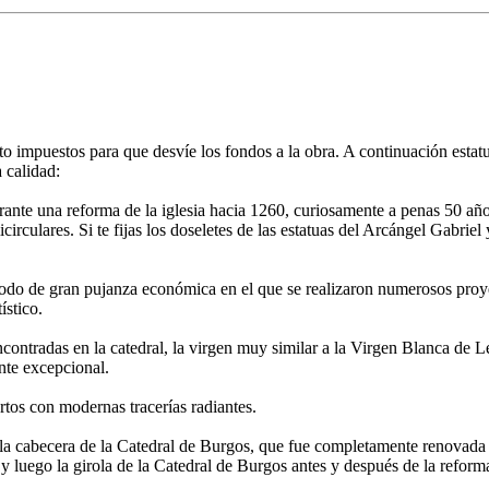
rto impuestos para que desvíe los fondos a la obra. A continuación est
a calidad:
rante una reforma de la iglesia hacia 1260, curiosamente a penas 50 años 
irculares. Si te fijas los doseletes de las estatuas del Arcángel Gabriel 
iodo de gran pujanza económica en el que se realizaron numerosos proye
ístico.
 encontradas en la catedral, la virgen muy similar a la Virgen Blanca de 
nte excepcional.
tos con modernas tracerías radiantes.
la cabecera de la Catedral de Burgos, que fue completamente renovada 
 y luego la girola de la Catedral de Burgos antes y después de la refor