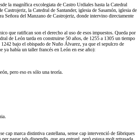
de la magnífica excolegiata de Castro Urdiales hasta la Catedral
Castrojeriz, la Catedral de Santander, iglesia de Sasamón, iglesia de
stra Señora del Manzano de Castrojeriz, donde intervino directamente
nico que ratifican son el derecho al uso de esos impuestos. Queda por
edral de León tarda en construirse 50 años, de 1255 a 1305 un tiempo
a 1242 bajo el obispado de Nuño Álvarez, ya que el sepulcro de
e ya había un taller francés en León en ese año):
ón, pero eso es sólo una teoría.
nia.
nse cap marca distintiva castellana, sense cap intervenció de fàbriques
 per pagar tals dispendis, que ara entraré, però estava molt retrasada