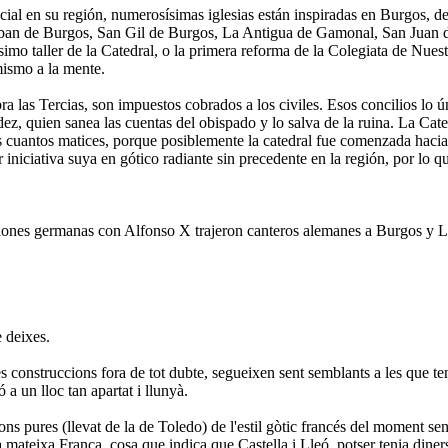
al en su región, numerosísimas iglesias están inspiradas en Burgos, des
teban de Burgos, San Gil de Burgos, La Antigua de Gamonal, San Juan de 
imo taller de la Catedral, o la primera reforma de la Colegiata de Nue
mismo a la mente.
 las Tercias, son impuestos cobrados a los civiles. Esos concilios lo ú
ez, quien sanea las cuentas del obispado y lo salva de la ruina. La Cat
s cuantos matices, porque posiblemente la catedral fue comenzada haci
niciativa suya en gótico radiante sin precedente en la región, por lo qu
iones germanas con Alfonso X trajeron canteros alemanes a Burgos y Le
e deixes.
s construccions fora de tot dubte, segueixen sent semblants a les que te
ó a un lloc tan apartat i llunyà.
ns pures (llevat de la de Toledo) de l'estil gòtic francés del moment se
a mateixa França, cosa que indica que Castella i Lleó, potser tenia diners