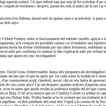
elogi aquesta actitud. I és que tothom sap que una de les activitats d'un 
ix conjunt de fenòmens i després, passar-les sota el judici de la raó i la
aricions d'en Bilbeny durant més de quinze anys a la televisió. A pare
pas dels anys.
Albert Fortuny sobre el funcionament del mètode científic aplicat a tots 
egularitat, se'n cerquen les possibles causes i se n'estableix una hipòtesi
uesta teoria ha d'estar confirmada per uns altres fenòmens, semblants qu
ervir adés per confirmar i/o matisar la dita explicació adés per refutar-la
alana que guien els cinc investigadors!
tes
. David Grau, l'entrevistador, llança deu preguntes als investigador
dado declari que el que ha après per via culta sobre la sortida de Colo
s, d'un coneixement ocult, clandestí, secret i dit en veu baixa de generació
després de cinc-cents anys! I jo em demano: quantes notícies d'aquesta
teix, se'ns fa saber que queda resolta la polèmica sorgida del fet que c
s al film). O bé se'ns innova que en Cristòfor Colom va arribar al capda
ui era l'Infant João. D'altra banda se'ns fa avinent qui era realment la 
urgellista –el dels partidaris del casal dels Urgell a la corona de la Na
Catalunya lliure fins a la fi dels temps...O bé per què l'Almirall s'endú a