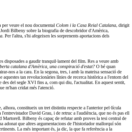
na per veure el nou documental
Colom i la Casa Reial Catalana
, dirigit
n Jordi Bilbeny sobre la biografia de descobridor d'Amèrica,
a.
Per l'altra, s'hi afegeixen les sorprenents aportacions dels
ones disposades a gaudir tranquil·lament del film. Res a veure amb
berta catalana d'Amèrica, una conspiració d'estat?
O bé quan
ar-nos a la cara. En la segona, tres, i amb la mateixa sensació de
 aquestes tan revolucionàries línies de recerca històrica a l'entorn del
des del segle XVI fins a, com qui diu, l'actualitat. En aquest sentit,
ue m'han cridat més l'atenció.
ora, constitueix un tret distintiu respecte a l'anterior pel·lícula
 l'entrevistador David Grau, i de retruc a l'audiència, que no és pas ell
rd Martorell. Bilbeny és capaç de refutar amb proves la tesi central de
ha adonat que altres argumentacions de l'historiador mallorquí són
rtinents. La més important és, ja dic, la que fa referència a la