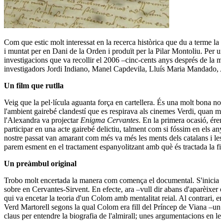
Com que estic molt interessat en la recerca històrica que du a terme la
i muntat per en Dani de la Orden i produït per la Pilar Montoliu. Per 
investigacions que va recollir el 2006 –cinc-cents anys després de la 
investigadors Jordi Indiano, Manel Capdevila, Lluís Maria Mandado, 
Un film que rutlla
Veig que la pel·lícula aguanta força en cartellera. És una molt bona no
l'ambient gairebé clandestí que es respirava als cinemes Verdi, quan m'
l'Alexandra va projectar
Enigma Cervantes
. En la primera ocasió, ér
participar en una acte gairebé delictiu, talment com si fóssim en els an
nostre passat van amarant com més va més les ments dels catalans i les v
parem esment en el tractament espanyolitzant amb què és tractada la fi
Un preàmbul original
Trobo molt encertada la manera com comença el documental. S'inicia aqu
sobre en Cervantes-Sirvent. En efecte, ara –vull dir abans d'aparèixer e
qui va encetar la teoria d'un Colom amb mentalitat reial. Al contrari, e
Verd Martorell segons la qual Colom era fill del Príncep de Viana –un
claus per entendre la biografia de l'almirall; unes argumentacions en les