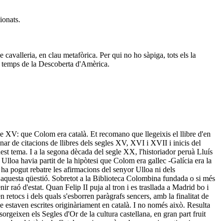
ionats.
cavalleria, en clau metafòrica. Per qui no ho sàpiga, tots els la
en temps de la Descoberta d'Amèrica.
le XV: que Colom era català. Et recomano que llegeixis el llibre d'en
ar de citacions de llibres dels segles XV, XVI i XVII i inicis del
st tema. I a la segona dècada del segle XX, l'historiador peruà Lluís
Ulloa havia partit de la hipòtesi que Colom era gallec -Galícia era la
 ha pogut rebatre les afirmacions del senyor Ulloa ni dels
e aquesta qüestió. Sobretot a la Biblioteca Colombina fundada o si més
 raó d'estat. Quan Felip II puja al tron i es trasllada a Madrid bo i
 retocs i dels quals s'esborren paràgrafs sencers, amb la finalitat de
que estaven escrites originàriament en català. I no només això. Resulta
sorgeixen els Segles d'Or de la cultura castellana, en gran part fruit