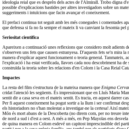
ideologia reial que es desprèn dels actes de l'Almirall. Trobo digna d'
possible d'explicacions bastides per altres investigadors sobre un mate
suggeriments i intuïcions que facin avançar el coneixement.
El prefaci continua tot seguit amb les més conegudes i comentades ap
que defensa si fa no fa sempre el mateix li va canviant la fesomia pel 
Seriositat científica
Apareixen a continuació unes reflexions que considero molt adients de l'
s'observen uns fets que causen estranyesa. D'aquests fets se'n mira la r
manera d'explicar aquest funcionament o teoria general. Tanmateix, aq
l'explicació i ha estat verificada, llavors cada nou descobriment ha de s
construïda la teoria sobre les relacions d'en Colom i la Casa Reial Cat
Impactes
La resta del film s'estructura de la mateixa manera que
Enigma Cervan
cridat l'atenció les següents. És impressionant que en Lluís Maria Man
sentit dir a casa seva en el mateix sentit. Es tracta, en aquest darrer ca
Per fi aquest coneixement ha pogut sortir a la llum i ser confirmat 
els historiadors no s'han molestat a investigar-ne la certesa! Així ma
Món és mort abans de la Descoberta (no direm com, per no treure interè
de nord a sud i d'est a oest. A més a més, en Pep Mayolas ens desvela q
de quina manera en Colom esdevé un capitost imprescindible del partit 
partit i per a la seva pròpia família, ans també per als partidaris d'una 