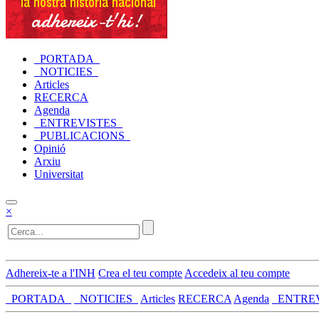
_PORTADA_
_NOTICIES_
Articles
RECERCA
Agenda
_ENTREVISTES_
_PUBLICACIONS_
Opinió
Arxiu
Universitat
×
Adhereix-te a l'INH
Crea el teu compte
Accedeix al teu compte
_PORTADA_
_NOTICIES_
Articles
RECERCA
Agenda
_ENTRE