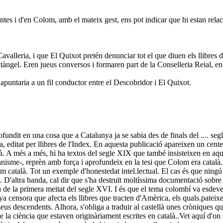
antes i d'en Colom, amb el mateix gest, ens pot indicar que hi estan relac
lleria, i que El Quixot pretén denunciar tot el que diuen els llibres de 
antàngel. Eren jueus conversos i formaren part de la Conselleria Reial, 
 apuntaria a un fil conductor entre el Descobridor i El Quixot.
undit en una cosa que a Catalunya ja se sabia des de finals del .... seg
editat per llibres de l'Index. En aquesta publicació apareixen un centen
. A més a més, hi ha textos del segle XIX que també insisteixen en aque
anisme-, reprèn amb força i aprofundeix en la tesi que Colom era català. 
om català. Tot un exemple d'honestedat intel.lectual. El cas és que ningú
. D'altra banda, cal dir que s'ha destruït moltíssima documentació sobr
de la primera meitat del segle XVI. I és que el tema colombí va esdevenir
 censora que afecta els llibres que tracten d'Amèrica, els quals.pateixen
ls seus descendents. Alhora, s'obliga a traduir al castellà unes cròniques 
de la ciència que estaven originàriament escrites en català..Vet aquí d'on 