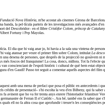
Fundació Nova Història
, m'he acostat als cinemes Girona de Barcelo
una banda, la pel·lícula parteix de les investigacions més avançades d'e
mort del Descobridor– en el llibre
Cristòfor Colom, príncep de Cataluny
Albert Fortuny i Pep Mayolas.
tícia. El dia que hi vaig anar jo, hi havia a la sala una vintena de pers
hi vaig atansar per veure el primer film sobre Colom, intitulat
La desco
em una desena de persones, que després de la projecció no gosàvem ni mir
ys més foscos del franquisme! La cosa, doncs, millora. Tot fa l'efecte que
an conscienciant de l'espoli històric i cultural de què hem estat objecte 
gura d'en Gaudí! Passo tot seguit a comentar aquells aspectes del film q
est amb una mena de prefaci que posa el públic en antecedents i que, alh
ls crèdits de presentació– s'hi escolta la veu d'en Bilbeny, qui fa saber a
ns fa avinent que ho va fer trenta anys enrere l'historiador felanitxer Ve
 germanastre de Ferran II
el Catòlic
–. Ara bé, també ens fa saber que s'
 quals ell no fa altra cosa que aprofundir i treure'n les conseqüències pe