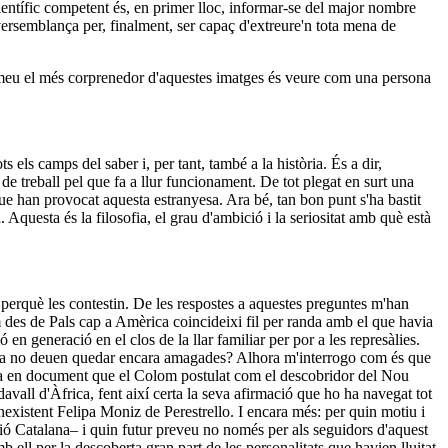
científic competent és, en primer lloc, informar-se del major nombre
 versemblança per, finalment, ser capaç d'extreure'n tota mena de
r meu el més corprenedor d'aquestes imatges és veure com una persona
els camps del saber i, per tant, també a la història. És a dir,
 de treball pel que fa a llur funcionament. De tot plegat en surt una
e han provocat aquesta estranyesa. Ara bé, tan bon punt s'ha bastit
. Aquesta és la filosofia, el grau d'ambició i la seriositat amb què està
s perquè les contestin. De les respostes a aquestes preguntes m'han
m des de Pals cap a Amèrica coincideixi fil per randa amb el que havia
 en generació en el clos de la llar familiar per por a les represàlies.
 mena no deuen quedar encara amagades? Alhora m'interrogo com és que
onsta en document que el Colom postulat com el descobridor del Nou
vall d'Àfrica, fent així certa la seva afirmació que ho ha navegat tot
inexistent Felipa Moniz de Perestrello. I encara més: per quin motiu i
ció Catalana– i quin futur preveu no només per als seguidors d'aquest
mb ell per la descoberta gran part de les personalitats que havien lluitat