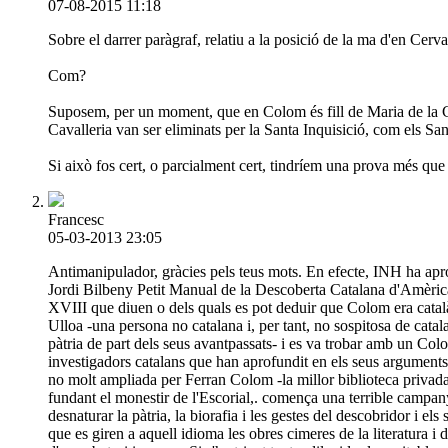
07-08-2015 11:18
Sobre el darrer paràgraf, relatiu a la posició de la ma d'en Cerv
Com?
Suposem, per un moment, que en Colom és fill de Maria de la Cava
Cavalleria van ser eliminats per la Santa Inquisició, com els S
Si això fos cert, o parcialment cert, tindríem una prova més que
Francesc
05-03-2013 23:05
Antimanipulador, gràcies pels teus mots. En efecte, INH ha aprof
Jordi Bilbeny Petit Manual de la Descoberta Catalana d'Amèrica, 
XVIII que diuen o dels quals es pot deduir que Colom era català
Ulloa -una persona no catalana i, per tant, no sospitosa de catal
pàtria de part dels seus avantpassats- i es va trobar amb un Col
investigadors catalans que han aprofundit en els seus arguments
no molt ampliada per Ferran Colom -la millor biblioteca privada 
fundant el monestir de l'Escorial,. comença una terrible campanya
desnaturar la pàtria, la biorafia i les gestes del descobridor i e
que es giren a aquell idioma les obres cimeres de la literatura i 