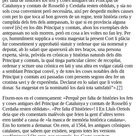
per falta de històries los fets y coses antigues del Principat de
Catalunya y comtats de Rosselló y Cerdaña resten oblidats, y sia no
sols cosa convenient però necessària, així per despedir moltes causes
com per lo que toca al bon govern de un regne, tenir història certa y
cumplida dels fets dels antepassats, lo que si en província alguna
convé [és] en los dits Principat y comtats, ahon los exemplars dels
antepassats no sols morren, però en cosa a les voltes no fan ley. Per
ço, hummilment supplica a vostra magestat la present Cort li plàcia
lur consentiment y approbatió statuir y ordenar que sia nomenat y
deputat, ab lo salari que aparexerà als tres braços, una persona
experta, sàvia, pròvida en crònicas y històrias naturals dels dits
Principat y comtats, la qual tinga particular càrrec de recopilar,
ordenar y scriure una crònica en lati y una altra en vulgar català com
a semblant Principat convé, y de totes les coses notables dels dit
Principat y comtats axi passadas com presents segons deu fer un
cronista savi y de experièntia. Declarat en lo salari que li volen
donar. Sa magestat en la nominatió los darà tota satisfatió”».
[7]
Fixem-nos en el començament: «Perquè per falta de històries los fets
y coses antigues del Principat de Catalunya y comtats de Rosselló y
Cerdaña resten oblidats». «Per falta d’històries»! I En Lluís Orriols
deia que els comentaris malèvols que feien la gent d’altres terres
eren també a causa de «la manca de memòria històrica catalana».
Ens ho tornem a demanar. On eren, al 1564, les antigues cròniques
catalanes, que sabem que existien, segons totes les versions