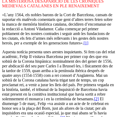
LA MISTERIOSA DESAPARICIÓ DE LES CRÒNIQUES
MEDIEVALS CATALANES EN PLE RENAIXEMENT
«L’any 1564, els nobles barons de la Cort de Barcelona, cansats de
suportar els malèvols comentaris que gent d’altres terres feien sobre
la manca de memòria històrica catalana, decidiren d’encomanar-ne
la redacció a Antoni Viladamor. Calia començar pel primer
poblament de les nostres contrades i seguir amb les fundacions de
les ciutats, els fets d’armes més rellevants i les gestes dels nostres
herois, per a exemple de les generacions futures».
[1]
Aquesta notícia presenta unes arestes inquietants. Si fem cas del relat
acadèmic, Felip II visitava Barcelona per primer cop des que era
sobirà de la Corona hispànica: nominalment des del gener de 1556,
per abdicació del seu pare Carles I a Brussel·les, i físicament des de
la tardor de 1559, quan arriba a la península ibèrica després de
quatre anys (1554-1558) com a rei consort d’Anglaterra. Mai un
sobirà de la Corona catalana havia trigat tant de temps, un cop
proclamat rei, a venir a jurar les lleis del país. Per primera vegada en
la història, també, el tribunal de la Inquisició de Barcelona havia
estat present en la comitiva institucional que havia sortit a rebre
solemnement el monarca i en la cerimònia de besamans.
[2]
El
diumenge 5 de març, Felip «va assistir a un acte de fe celebrat en
honor seu a la plaça del Born, just als afores de la ciutat; per als
inquisidors era una ocasió especial, ja que mai abans se’ls havia