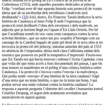
mateix insinua en el pròleg de
La Crònica de la provincia de
Cathalunya
(1553), amb aquelles paraules dedicades al príncep
Felip: “confiant aver dé star aquesta historia sots protecció de vostra
altesa que ab sa aucthoritat dels envidiosos i malevols será
deslliurada”».
[33]
Així, doncs, En Francesc Tarafa dedicava la seva
història de Catalunya al futur Felip II amb l’esperança que la
protecció reial deslliurés l’obra dels envejosos i dels malèvols, un
adjectiu que ja havíem llegit en l’apunt d’En Lluís Orriols. Per bé
que l’acadèmia només hi veu «una certa campanya contra la seva
activitat literària», que un autor tan poc sospitós d’heretgia com un
canonge de la Catedral hagués de patir pel destí de la seva obra si no
invocava la protecció del príncep, màxima autoritat del país al 1553
en absència de l’emperador, deixa molt clara l’altíssima entitat dels
enemics que posaven en perill la temptativa d’impressió. Fixem-nos
que En Tarafa era qui havia renovat i ordenat l’Arxiu Capitular, cosa
que volia dir que tenia accés a fons documentals del passat, i que els
seus temors es manifesten en el pròleg d’una crònica històrica sobre
Catalunya. I la protecció s’invoca contra l’enveja i la malvolença.
Qui podia sentir «enveja» d’una història de la terra catalana? Algú
d’una terra que no tenia història, o que no la tenia tan bona. I qui
podria servar una mala voluntat contra la història catalana? La
resposta a aquesta pregunta l’obtenim del cavaller i humanista tortosí
Cristòfor Despuig, el segon dels testimonis reveladors que
anunciàvem en aquest apartat.