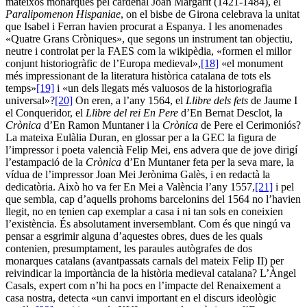
mateixos monarques pel cardenal Joan Margarit (1421-1484), el
Paralipomenon Hispaniae
, on el bisbe de Girona celebrava la unitat
que Isabel i Ferran havien procurat a Espanya. I les anomenades
«Quatre Grans Cròniques», que segons un instrument tan objectiu,
neutre i controlat per la FAES com la wikipèdia, «formen el millor
conjunt historiogràfic de l’Europa medieval»,
[18]
«el monument
més impressionant de la literatura històrica catalana de tots els
temps»
[19]
i «un dels llegats més valuosos de la historiografia
universal»?
[20]
On eren, a l’any 1564, el
Llibre dels fets
de Jaume I
el Conqueridor, el
Llibre del rei En Pere
d’En Bernat Desclot, la
Crònica
d’En Ramon Muntaner i la
Crònica
de Pere el Cerimoniós?
La mateixa Eulàlia Duran, en glossar per a la GEC la figura de
l’impressor i poeta valencià Felip Mei, ens advera que de jove dirigí
l’estampació de la
Crònica
d’En Muntaner feta per la seva mare, la
vídua de l’impressor Joan Mei Jerònima Galès, i en redactà la
dedicatòria. Això ho va fer En Mei a València l’any 1557,
[21]
i pel
que sembla, cap d’aquells prohoms barcelonins del 1564 no l’havien
llegit, no en tenien cap exemplar a casa i ni tan sols en coneixien
l’existència. És absolutament inversemblant. Com és que ningú va
pensar a esgrimir alguna d’aquestes obres, dues de les quals
contenien, presumptament, les paraules autògrafes de dos
monarques catalans (avantpassats carnals del mateix Felip II) per
reivindicar la importància de la història medieval catalana? L’Àngel
Casals, expert com n’hi ha pocs en l’impacte del Renaixement a
casa nostra, detecta «un canvi important en el discurs ideològic