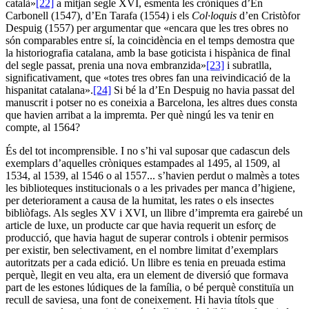
català»
[22]
a mitjan segle XVI, esmenta les cròniques d’En
Carbonell (1547), d’En Tarafa (1554) i els
Col·loquis
d’en Cristòfor
Despuig (1557) per argumentar que «encara que les tres obres no
són comparables entre sí, la coincidència en el temps demostra que
la historiografia catalana, amb la base goticista i hispànica de final
del segle passat, prenia una nova embranzida»
[23]
i subratlla,
significativament, que «totes tres obres fan una reivindicació de la
hispanitat catalana».
[24]
Si bé la d’En Despuig no havia passat del
manuscrit i potser no es coneixia a Barcelona, les altres dues consta
que havien arribat a la impremta. Per què ningú les va tenir en
compte, al 1564?
És del tot incomprensible. I no s’hi val suposar que cadascun dels
exemplars d’aquelles cròniques estampades al 1495, al 1509, al
1534, al 1539, al 1546 o al 1557... s’havien perdut o malmès a totes
les biblioteques institucionals o a les privades per manca d’higiene,
per deteriorament a causa de la humitat, les rates o els insectes
bibliòfags. Als segles XV i XVI, un llibre d’impremta era gairebé un
article de luxe, un producte car que havia requerit un esforç de
producció, que havia hagut de superar controls i obtenir permisos
per existir, ben selectivament, en el nombre limitat d’exemplars
autoritzats per a cada edició. Un llibre es tenia en preuada estima
perquè, llegit en veu alta, era un element de diversió que formava
part de les estones lúdiques de la família, o bé perquè constituïa un
recull de saviesa, una font de coneixement. Hi havia títols que