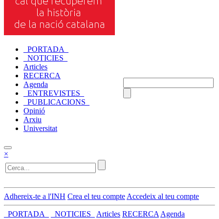
_PORTADA_
_NOTICIES_
Articles
RECERCA
Agenda
_ENTREVISTES_
_PUBLICACIONS_
Opinió
Arxiu
Universitat
×
Adhereix-te a l'INH
Crea el teu compte
Accedeix al teu compte
_PORTADA_
_NOTICIES_
Articles
RECERCA
Agenda