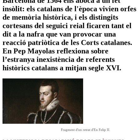
Barcelona de 1564 ens aboca a un fet
insòlit: els catalans de l'època vivien orfes
de memòria històrica, i els distingits
cortesans del seguici reial ficaren tant el
dit a la nafra que van provocar una
reacció patriòtica de les Corts catalanes.
En Pep Mayolas reflexiona sobre
l’estranya inexistència de referents
històrics catalans a mitjan segle XVI.
Fragment d'un retrat d'En Felip II.