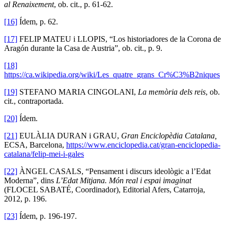
al Renaixement
, ob. cit., p. 61-62.
[16]
Ídem, p. 62.
[17]
FELIP MATEU i LLOPIS, “Los historiadores de la Corona de
Aragón durante la Casa de Austria”, ob. cit., p. 9.
[18]
https://ca.wikipedia.org/wiki/Les_quatre_grans_Cr%C3%B2niques
[19]
STEFANO MARIA CINGOLANI,
La memòria dels reis
, ob.
cit., contraportada.
[20]
Ídem.
[21]
EULÀLIA DURAN i GRAU,
Gran Enciclopèdia Catalana,
ECSA, Barcelona,
https://www.enciclopedia.cat/gran-enciclopedia-
catalana/felip-mei-i-gales
[22]
ÀNGEL CASALS, “Pensament i discurs ideològic a l’Edat
Moderna”, dins
L’Edat Mitjana. Món real i espai imaginat
(FLOCEL SABATÉ, Coordinador), Editorial Afers, Catarroja,
2012, p. 196.
[23]
Ídem, p. 196-197.