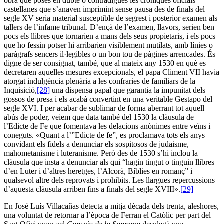
obra que posés en dubte o contradigués les cròniques oficials
castellanes que s’anaven imprimint sense pausa des de finals del
segle XV seria material susceptible de segrest i posterior examen als
tallers de l’infame tribunal. D’ençà de l’examen, llavors, serien ben
pocs els llibres que tornarien a mans dels seus propietaris, i els pocs
que ho fessin potser hi arribarien visiblement mutilats, amb línies o
paràgrafs sencers il·legibles o un bon tou de pàgines arrencades. És
digne de ser consignat, també, que al mateix any 1530 en què es
decretaren aquelles mesures excepcionals, el papa Climent VII havia
atorgat indulgència plenària a les confraries de familiars de la
Inquisició,
[28]
una dispensa papal que garantia la impunitat dels
gossos de presa i els acabà convertint en una veritable Gestapo del
segle XVI. I per acabar de sublimar de forma aberrant tot aquell
abús de poder, veiem que data també del 1530 la clàusula de
l’Edicte de Fe que fomentava les delacions anònimes entre veïns i
coneguts. «Quant a l’”Edicte de fe”, es proclamava tots els anys
convidant els fidels a denunciar els sospitosos de judaisme,
mahometanisme i luteranisme. Però des de 1530 s’hi inclou la
clàusula que insta a denunciar als qui “hagin tingut o tinguin llibres
d’en Luter i d’altres heretges, l’Alcorà, Bíblies en romanç” i
qualsevol altre dels reprovats i prohibits. Les llargues repercussions
d’aquesta clàusula arriben fins a finals del segle XVIII».
[29]
En José Luís Villacañas detecta a mitja dècada dels trenta, aleshores,
una voluntat de retornar a l’època de Ferran el Catòlic per part del