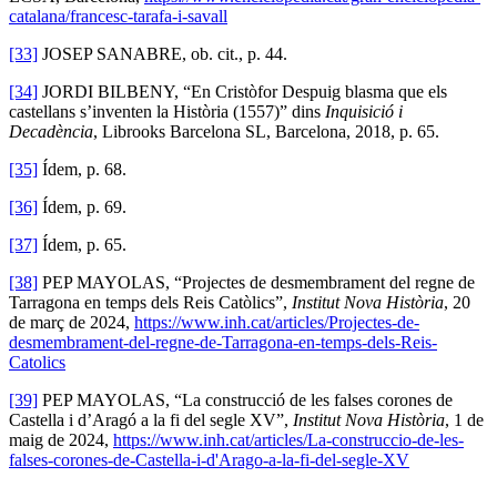
catalana/francesc-tarafa-i-savall
[33]
JOSEP SANABRE, ob. cit., p. 44.
[34]
JORDI BILBENY, “En Cristòfor Despuig blasma que els
castellans s’inventen la Història (1557)” dins
Inquisició i
Decadència
, Librooks Barcelona SL, Barcelona, 2018, p. 65.
[35]
Ídem, p. 68.
[36]
Ídem, p. 69.
[37]
Ídem, p. 65.
[38]
PEP MAYOLAS, “Projectes de desmembrament del regne de
Tarragona en temps dels Reis Catòlics”,
Institut Nova Història
, 20
de març de 2024,
https://www.inh.cat/articles/Projectes-de-
desmembrament-del-regne-de-Tarragona-en-temps-dels-Reis-
Catolics
[39]
PEP MAYOLAS, “La construcció de les falses corones de
Castella i d’Aragó a la fi del segle XV”,
Institut Nova Història
, 1 de
maig de 2024,
https://www.inh.cat/articles/La-construccio-de-les-
falses-corones-de-Castella-i-d'Arago-a-la-fi-del-segle-XV