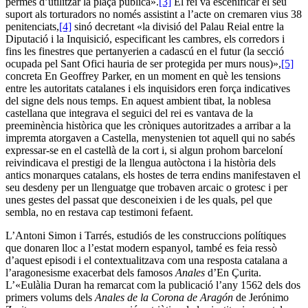
permès d’utilitzar la plaça pública».
[3]
El rei va escenificar el seu
suport als torturadors no només assistint a l’acte on cremaren vius 38
penitenciats,
[4]
sinó decretant «la divisió del Palau Reial entre la
Diputació i la Inquisició, especificant les cambres, els corredors i
fins les finestres que pertanyerien a cadascú en el futur (la secció
ocupada pel Sant Ofici hauria de ser protegida per murs nous)»,
[5]
concreta En Geoffrey Parker, en un moment en què les tensions
entre les autoritats catalanes i els inquisidors eren força indicatives
del signe dels nous temps. En aquest ambient tibat, la noblesa
castellana que integrava el seguici del rei es vantava de la
preeminència històrica que les cròniques autoritzades a arribar a la
impremta atorgaven a Castella, menystenien tot aquell qui no sabés
expressar-se en el castellà de la cort i, si algun prohom barceloní
reivindicava el prestigi de la llengua autòctona i la història dels
antics monarques catalans, els hostes de terra endins manifestaven el
seu desdeny per un llenguatge que trobaven arcaic o grotesc i per
unes gestes del passat que desconeixien i de les quals, pel que
sembla, no en restava cap testimoni fefaent.
L’Antoni Simon i Tarrés, estudiós de les construccions polítiques
que donaren lloc a l’estat modern espanyol, també es feia ressò
d’aquest episodi i el contextualitzava com una resposta catalana a
l’aragonesisme exacerbat dels famosos
Anales
d’En Çurita.
L’«Eulàlia Duran ha remarcat com la publicació l’any 1562 dels dos
primers volums dels
Anales de la Corona de Aragón
de Jerónimo