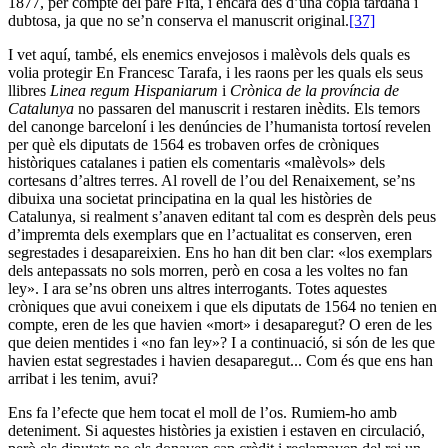
1877, per compte del pare Fita, i encara des d’una còpia tardana i
dubtosa, ja que no se’n conserva el manuscrit original.
[37]
I vet aquí, també, els enemics envejosos i malèvols dels quals es
volia protegir En Francesc Tarafa, i les raons per les quals els seus
llibres
Linea regum Hispaniarum
i
Crònica de la província de
Catalunya
no passaren del manuscrit i restaren inèdits. Els temors
del canonge barceloní i les denúncies de l’humanista tortosí revelen
per què els diputats de 1564 es trobaven orfes de cròniques
històriques catalanes i patien els comentaris «malèvols» dels
cortesans d’altres terres. Al rovell de l’ou del Renaixement, se’ns
dibuixa una societat principatina en la qual les històries de
Catalunya, si realment s’anaven editant tal com es desprèn dels peus
d’impremta dels exemplars que en l’actualitat es conserven, eren
segrestades i desapareixien. Ens ho han dit ben clar: «los exemplars
dels antepassats no sols morren, però en cosa a les voltes no fan
ley». I ara se’ns obren uns altres interrogants. Totes aquestes
cròniques que avui coneixem i que els diputats de 1564 no tenien en
compte, eren de les que havien «mort» i desaparegut? O eren de les
que deien mentides i «no fan ley»? I a continuació, si són de les que
havien estat segrestades i havien desaparegut... Com és que ens han
arribat i les tenim, avui?
Ens fa l’efecte que hem tocat el moll de l’os. Rumiem-ho amb
deteniment. Si aquestes històries ja existien i estaven en circulació,