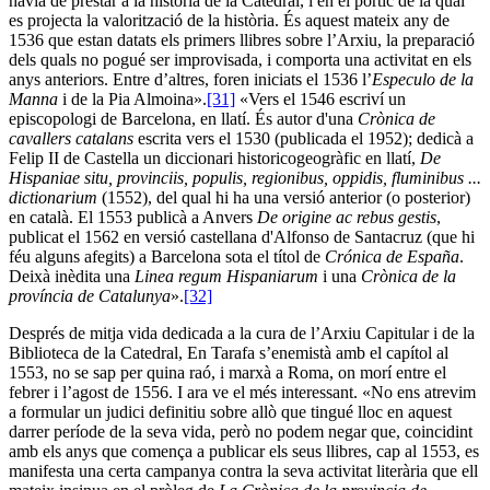
havia de prestar a la història de la Catedral, i en el pòrtic de la qual
es projecta la valorització de la història. És aquest mateix any de
1536 que estan datats els primers llibres sobre l’Arxiu, la preparació
dels quals no pogué ser improvisada, i comporta una activitat en els
anys anteriors. Entre d’altres, foren iniciats el 1536 l’
Especulo de la
Manna
i de la Pia Almoina».
[31]
«Vers el 1546 escriví un
episcopologi de Barcelona, en llatí. És autor d'una
Crònica de
cavallers catalans
escrita vers el 1530 (publicada el 1952); dedicà a
Felip II de Castella un diccionari historicogeogràfic en llatí,
De
Hispaniae situ, provinciis, populis, regionibus, oppidis, fluminibus ...
dictionarium
(1552), del qual hi ha una versió anterior (o posterior)
en català. El 1553 publicà a Anvers
De origine ac rebus gestis
,
publicat el 1562 en versió castellana d'Alfonso de Santacruz (que hi
féu alguns afegits) a Barcelona sota el títol de
Crónica de España
.
Deixà inèdita una
Linea regum Hispaniarum
i una
Crònica de la
província de Catalunya
».
[32]
Després de mitja vida dedicada a la cura de l’Arxiu Capitular i de la
Biblioteca de la Catedral, En Tarafa s’enemistà amb el capítol al
1553, no se sap per quina raó, i marxà a Roma, on morí entre el
febrer i l’agost de 1556. I ara ve el més interessant. «No ens atrevim
a formular un judici definitiu sobre allò que tingué lloc en aquest
darrer període de la seva vida, però no podem negar que, coincidint
amb els anys que comença a publicar els seus llibres, cap al 1553, es
manifesta una certa campanya contra la seva activitat literària que ell