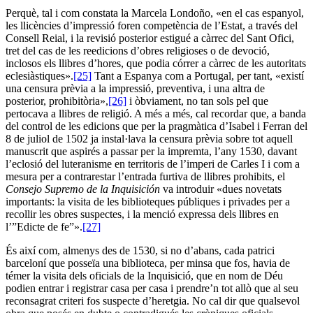
Perquè, tal i com constata la Marcela Londoño, «en el cas espanyol,
les llicències d’impressió foren competència de l’Estat, a través del
Consell Reial, i la revisió posterior estigué a càrrec del Sant Ofici,
tret del cas de les reedicions d’obres religioses o de devoció,
inclosos els llibres d’hores, que podia córrer a càrrec de les autoritats
eclesiàstiques».
[25]
Tant a Espanya com a Portugal, per tant, «existí
una censura prèvia a la impressió, preventiva, i una altra de
posterior, prohibitòria»,
[26]
i òbviament, no tan sols pel que
pertocava a llibres de religió. A més a més, cal recordar que, a banda
del control de les edicions que per la pragmàtica d’Isabel i Ferran del
8 de juliol de 1502 ja instal·lava la censura prèvia sobre tot aquell
manuscrit que aspirés a passar per la impremta, l’any 1530, davant
l’eclosió del luteranisme en territoris de l’imperi de Carles I i com a
mesura per a contrarestar l’entrada furtiva de llibres prohibits, el
Consejo Supremo de la Inquisición
va introduir «dues novetats
importants: la visita de les biblioteques públiques i privades per a
recollir les obres suspectes, i la menció expressa dels llibres en
l’”Edicte de fe”».
[27]
És així com, almenys des de 1530, si no d’abans, cada patrici
barceloní que posseïa una biblioteca, per minsa que fos, havia de
témer la visita dels oficials de la Inquisició, que en nom de Déu
podien entrar i registrar casa per casa i prendre’n tot allò que al seu
reconsagrat criteri fos suspecte d’heretgia. No cal dir que qualsevol