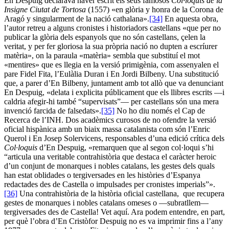
En Despuig declarava haver escrit els seus famosos
Col·loquis de la
Insigne Ciutat de Tortosa
(1557) «en glòria y honra de la Corona de
Aragó y singularment de la nació cathalana».
[34]
En aquesta obra,
l’autor retreu a alguns cronistes i historiadors castellans «que per no
publicar la glòria dels espanyols que no són castellans, çelen la
veritat, y per fer gloriosa la sua pròpria nació no dupten a escríurer
matèria», on la paraula «matèria» sembla que substituí el mot
«mentires» que es llegia en la versió primigènia, com assenyalen el
pare Fidel Fita, l’Eulàlia Duran i En Jordi Bilbeny. Una substitució
que, a parer d’En Bilbeny, juntament amb tot allò que va denunciant
En Despuig, «delata i explicita públicament que els llibres escrits —i
caldria afegir-hi també “supervisats”— per castellans són una mera
invenció farcida de falsedats».
[35]
No ho diu només el Cap de
Recerca de l’INH. Dos acadèmics curosos de no ofendre la versió
oficial hispànica amb un biaix massa catalanista com són l’Enric
Querol i En Josep Solervicens, responsables d’una edició crítica dels
Col·loquis
d’En Despuig, «remarquen que al segon col·loqui s’hi
“articula una veritable contrahistòria que destaca el caràcter heroic
d’un conjunt de monarques i nobles catalans, les gestes dels quals
han estat oblidades o tergiversades en les històries d’Espanya
redactades des de Castella o impulsades per cronistes imperials”».
[36]
Una contrahistòria de la història oficial castellana, que recupera
gestes de monarques i nobles catalans omeses o —subratllem—
tergiversades des de Castella! Vet aquí. Ara podem entendre, en part,
per què l’obra d’En Cristòfor Despuig no es va imprimir fins a l’any