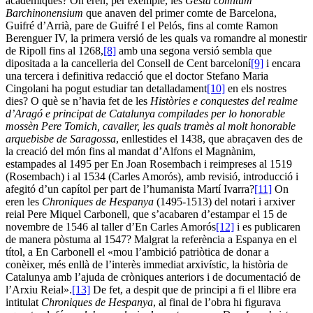
acadèmiques? On eren, per exemple, les
Gesta comitum
Barchinonensium
que anaven del primer comte de Barcelona,
Guifré d’Arrià, pare de Guifré I el Pelós, fins al comte Ramon
Berenguer IV, la primera versió de les quals va romandre al monestir
de Ripoll fins al 1268,
[8]
amb una segona versió sembla que
dipositada a la cancelleria del Consell de Cent barceloní
[9]
i encara
una tercera i definitiva redacció que el doctor Stefano Maria
Cingolani ha pogut estudiar tan detalladament
[10]
en els nostres
dies? O què se n’havia fet de les
Històries e conquestes del realme
d’Aragó e principat de Catalunya compilades per lo honorable
mossèn Pere Tomich, cavaller, les quals tramès al molt honorable
arquebisbe de Saragossa
, enllestides el 1438, que abraçaven des de
la creació del món fins al mandat d’Alfons el Magnànim,
estampades al 1495 per En Joan Rosembach i reimpreses al 1519
(Rosembach) i al 1534 (Carles Amorós), amb revisió, introducció i
afegitó d’un capítol per part de l’humanista Martí Ivarra?
[11]
On
eren les
Chroniques de Hespanya
(1495-1513) del notari i arxiver
reial Pere Miquel Carbonell, que s’acabaren d’estampar el 15 de
novembre de 1546 al taller d’En Carles Amorós
[12]
i es publicaren
de manera pòstuma al 1547? Malgrat la referència a Espanya en el
títol, a En Carbonell el «mou l’ambició patriòtica de donar a
conèixer, més enllà de l’interès immediat arxivístic, la història de
Catalunya amb l’ajuda de cròniques anteriors i de documentació de
l’Arxiu Reial».
[13]
De fet, a despit que de principi a fi el llibre era
intitulat
Chroniques de Hespanya
, al final de l’obra hi figurava