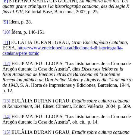
[8]
STEFANO MARIA CINGOLANI,
La memòria dels reis. Les
quatre grans cròniques i la historiografia catalana, des del segle X
fins al XIV
, Editorial Base, Barcelona, 2007, p. 25.
[9]
Ídem, p. 28.
[10]
Ídem, p. 146-151.
[11]
EULÀLIA DURAN i GRAU,
Gran Enciclopèdia Catalana
,
ECSA,
https://www.enciclopedia.cat/diccionari-dhistoriografia-
catalana/pere-tomic
[12]
FELIP MATEU i LLOPIS, “Los historiadores de la Corona de
Aragón durante la Casa de Austria”, dins
Discursos leídos en la
Real Academia de Buenas Letras de Barcelona en la solemne
Recepción pública de Don Felipe Mateu y Llopis el día 14 de marzo
de 1943
, S. A. Horta de Impresiones y Ediciones, Barcelona, 1944,
p. 12.
[13]
EULÀLIA DURAN i GRAU,
Estudis sobre cultura catalana
al Renaixement
, 3i4, Eliseu Climent, Editor, València, 2004, p. 509.
[14]
FELIP MATEU i LLOPIS, “Los historiadores de la Corona de
Aragón durante la Casa de Austria”, ob. cit., p. 14.
[15]
EULÀLIA DURAN i GRAU,
Estudis sobre cultura catalana