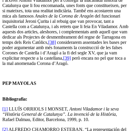
l’arxiver Antoni Viladamor per a confegir la inacabada història de
Catalunya que li fou encomanada, unes fonts que constitueixen, per
si mateixes, tota una realitat indiciària. També ens acostarem una
mica als famosos
Anales de la Corona de Aragón
del funcionari
inquisitorial Jeroni Çurita i al rebuig que van provocar, tant a
Castella com a Catalunya, i als retrets que li feia En Viladamor. Amb
aquests dos articles, aleshores, i complementats amb aquell que vam
dedicar als Projectes de desmembrament del regne de Tarragona en
temps dels Reis Catòlics,
[38]
considerarem assentades les bases per
poder argumentar amb més fonaments la construcció de les falses
Corones de Castella i d’Aragó a la fi del segle XV, que ja vam
explicitar respecte a la castellana,
[39]
però encara no pel que toca a
la mal anomenada Corona d’Aragó.
PEP MAYOLAS
Bibliografia:
[1]
LLUÍS ORRIOLS I MONSET,
Antoni Viladamor i la seva
“Història General de Catalunya”. La invenció de la Història
,
Rafael Dalmau, Editor, Barcelona, 1999, p. 10.
[2]
ALFREDO CHAMORRO ESTEBAN, “La representación del