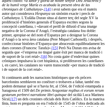
aquest colofó: «
a lahor y gloria de nostre senyor Deu Jesuchrist y
de la humil verge María es acabada la present obra de las
chroniques de Cathalunya
»,
[14]
i avui sabem que era el mateix
autor qui considerava
Hespanya
un sinònim exacte i precís de
Cathalunya
. L’Eulàlia Duran situa al darrer terç del segle XV la
proliferació d’històries generals d’Espanya escrites segons la
concepció castellana, i «davant el perill de difusió d’una imatge
negativa de la Corona d’Aragó, l’estratègia catalana fou doble:
primer, apropiar-se del nom d’Espanya per a designar la Corona
d’Aragó o la seva àrea catalana (Pere Miquel Carbonell), i després,
confeccionar històries d’Espanya que abracessin equilibradament les
dues corones (Francesc Tarafa)».
[15]
Però Na Duran ens avisa de
seguida que «l’empresa no tingué gaire èxit per manca de tradició i
de suport de la cort reial».
[16]
No costa gaire d’endevinar quines
cròniques impulsava la cort hispànica, si proliferaven les castellanes
i, en canvi, les catalanes no varen transcendir «per manca de tradició
i de suport de la cort reial».
Si continuem amb les narracions històriques que els pròcers
barcelonins semblaven no conèixer o trobaven a faltar, també ens
podem demanar què se n’havia fet, al 1564, de l’edició estampada a
Saragossa el 1509 del
De primis Aragoniae regibus et eorum rerum
gestarum perbrevi narratione libri quinque
del sicilià Luca Marineu
Sícul,
[17]
un dels cronistes oficials dels Reis Catòlics. En la mateixa
línia, hom es pregunta on era l’edició de 1545 de l’obra dedicada als