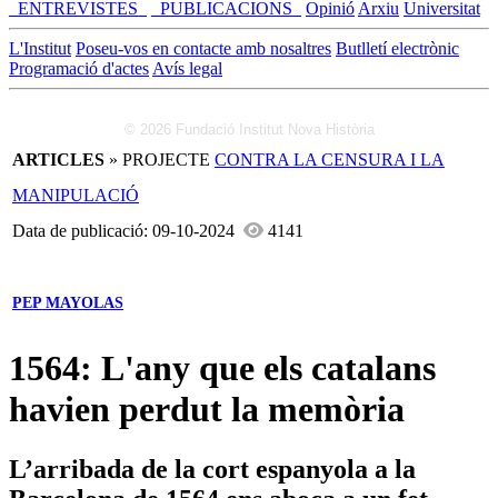
_ENTREVISTES_
_PUBLICACIONS_
Opinió
Arxiu
Universitat
L'Institut
Poseu-vos en contacte amb nosaltres
Butlletí electrònic
Programació d'actes
Avís legal
© 2026 Fundació Institut Nova Història
ARTICLES
» PROJECTE
CONTRA LA CENSURA I LA
MANIPULACIÓ
Data de publicació: 09-10-2024
4141
PEP MAYOLAS
1564: L'any que els catalans
havien perdut la memòria
L’arribada de la cort espanyola a la