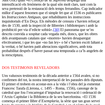
Sant Ofici quan «el
Consejo de la Suprema
desplegà una
intensificació els fenòmens de la qual són molt clars, tant com la
seva pretensió de la restauració dels temps ferrandins. Cap indicador
millor d’aquest fenomen que el simple fet que al 1536 es publicaren
les
Instrucciones Antiguas
, que rehabilitaren les instruccions
inquisitorials d’En Deça. Els mètodes de censura s’havien reforçat
des de 1530, amb la inspecció de llibreries i biblioteques i amb la
prohibició per via d’edicte sobirà».
[30]
El panorama que se’ns
descriu convida a sospitar cada vegada més, doncs, que les obres
dels avantpassats catalans que «morren» havien desaparegut
efectivament, i que les que «no fan ley» o bé s’havien escrit faltant a
la veritat, o bé havien patit alteracions significatives, amb tota
probabilitat després d’haver passat una temporada a ca’ls angelets de
la reescriptura.
DOS TESTIMONIS REVELADORS
Uns valuosos testimonis de la dècada anterior a 1564 avalen, si no
confirmen del tot, la nostra interpretació de les paraules dels diputats.
El primer el trobem en acostar-nos a la vida i l’obra del ja esmentat
Francesc Tarafa (Llerona, c. 1495 – Roma, 1556), canonge de la
catedral que fou l’encarregat d’impulsar la renovació i ordenació de
l’Arxiu Capitular i la Biblioteca de la seu barcelonina. «El 1536
comença el primer llibre d’
Exemplaria
, la sèrie que tan gran servei