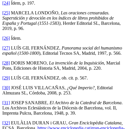
[24]
Ídem, p. 197.
[25]
MARCELA LONDOÑO,
Las oraciones censuradas.
Superstición y devoción en los índices de libros prohibidos de
España y Portugal (1551-1583)
, Herder Editorial SL, Barcelona,
2019, p. 96.
[26]
Ídem.
[27]
LUÍS GIL FERNÁNDEZ,
Panorama social del humanismo
español (1500-1800
), Editorial Tecnos SA, Madrid, 1997, p. 566.
[28]
DORIS MORENO,
La invención de la Inquisición
, Marcial
Pons, Ediciones de Historia SA, Madrid, 2004, p. 220.
[29]
LUÍS GIL FERNÁNDEZ, ob. cit. p. 567.
[30]
JOSÉ LUIS VILLACAÑAS,
¿Qué Imperio?,
Editorial
Almuzara SL, Córdoba, 2008, p. 253.
[31]
JOSEP SANABRE,
El Archivo de la Catedral de Barcelona
.
Los Archivos Eclesiásticos de la Diócesis de Barcelona, vol. II,
Imprenta Pulcra, Barcelona, 1948, p. 39.
[32]
EULÀLIA DURAN i GRAU,
Gran Enciclopèdia Catalana,
ECSA, Barcelona,
https://www.enciclopedia.cat/gran-enciclopedia-