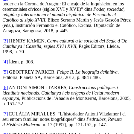
poder en la Corona de Aragón: El encaje de la Inquisición en los
ceremoniales cívicos (siglos XVI y XVII)” dins
Poder, sociedad,
religión y tolerancia en el mundo hispánico, de Fernando el
Católico al siglo XVIII
, Eliseo Serrano Martín y Jesús Gascón Pérez
(eds.), Institución Fernando el Católico, Excma. Diputación de
Zaragoza, Saragossa, 2018, p. 445.
[3]
HENRY KAMEN,
Canvi cultural a la societat del Segle d’Or.
Catalunya i Castella, segles XVI i XVII
, Pagès Editors, Lleida,
1998, p. 70.
[4]
Ídem, p. 308.
[5]
GEOFFREY PARKER,
Felipe II. La biografía definitiva
,
Editorial Planeta SA, Barcelona, 2013, p. 484 i 486.
[6]
ANTONI SIMON i TARRÉS,
Construccions polítiques i
identitats nacionals. Catalunya i els orígens de l’estat modern
espanyol
, Publicacions de l’Abadia de Montserrat, Barcelona, 2005,
p. 151-152.
[7]
EULÀLIA MIRALLES, “L'historiador Antoni Viladamor i el
seu entorn familiar: notes biogràfiques” dins
Pedralbes, Revista
d’Història Moderna,
n.
17 (1997), pp. 121-152, p. 147.