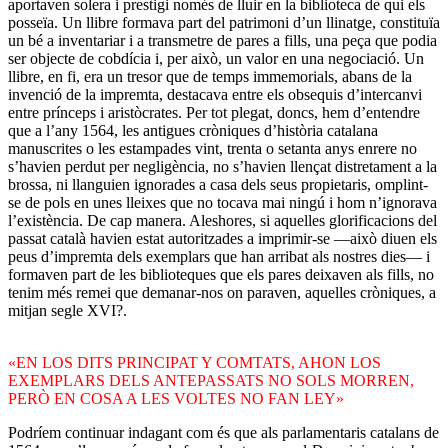
aportaven solera i prestigi només de lluir en la biblioteca de qui els
posseïa. Un llibre formava part del patrimoni d’un llinatge, constituïa
un bé a inventariar i a transmetre de pares a fills, una peça que podia
ser objecte de cobdícia i, per això, un valor en una negociació. Un
llibre, en fi, era un tresor que de temps immemorials, abans de la
invenció de la impremta, destacava entre els obsequis d’intercanvi
entre prínceps i aristòcrates. Per tot plegat, doncs, hem d’entendre
que a l’any 1564, les antigues cròniques d’història catalana
manuscrites o les estampades vint, trenta o setanta anys enrere no
s’havien perdut per negligència, no s’havien llençat distretament a la
brossa, ni llanguien ignorades a casa dels seus propietaris, omplint-
se de pols en unes lleixes que no tocava mai ningú i hom n’ignorava
l’existència. De cap manera. Aleshores, si aquelles glorificacions del
passat català havien estat autoritzades a imprimir-se —això diuen els
peus d’impremta dels exemplars que han arribat als nostres dies— i
formaven part de les biblioteques que els pares deixaven als fills, no
tenim més remei que demanar-nos on paraven, aquelles cròniques, a
mitjan segle XVI?.
«EN LOS DITS PRINCIPAT Y COMTATS, AHON LOS
EXEMPLARS DELS ANTEPASSATS NO SOLS MORREN,
PERÒ EN COSA A LES VOLTES NO FAN LEY»
Podríem continuar indagant com és que als parlamentaris catalans de