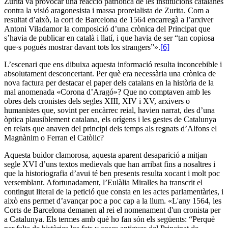
Zurita va provocar una reacció patriòtica de les institucions catalanes
contra la visió aragonesista i massa proreialista de Zurita. Com a
resultat d’això, la cort de Barcelona de 1564 encarregà a l’arxiver
Antoni Viladamor la composició d’una crònica del Principat que
s’havia de publicar en català i llatí, i que havia de ser “tan copiosa
que·s pogués mostrar davant tots los strangers”».
[6]
L’escenari que ens dibuixa aquesta informació resulta inconcebible i
absolutament desconcertant. Per què era necessària una crònica de
nova factura per destacar el paper dels catalans en la història de la
mal anomenada «Corona d’Aragó»? Que no comptaven amb les
obres dels cronistes dels segles XIII, XIV i XV, arxivers o
humanistes que, sovint per encàrrec reial, havien narrat, des d’una
òptica plausiblement catalana, els orígens i les gestes de Catalunya
en relats que anaven del principi dels temps als regnats d’Alfons el
Magnànim o Ferran el Catòlic?
Aquesta buidor clamorosa, aquesta aparent desaparició a mitjan
segle XVI d’uns textos medievals que han arribat fins a nosaltres i
que la historiografia d’avui té ben presents resulta xocant i molt poc
versemblant. Afortunadament, l’Eulàlia Miralles ha transcrit el
contingut literal de la petició que consta en les actes parlamentàries, i
això ens permet d’avançar poc a poc cap a la llum. «L'any 1564, les
Corts de Barcelona demanen al rei el nomenament d'un cronista per
a Catalunya. Els termes amb què ho fan són els següents: “Perquè