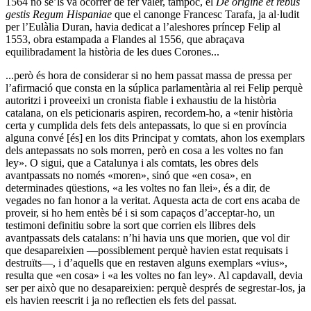
1564 no se’ls va ocórrer de fer valer, tampoc, el
De origine et rebus
gestis Regum Hispaniae
que el canonge Francesc Tarafa, ja al·ludit
per l’Eulàlia Duran, havia dedicat a l’aleshores príncep Felip al
1553, obra estampada a Flandes al 1556, que abraçava
equilibradament la història de les dues Corones...
...però és hora de considerar si no hem passat massa de pressa per
l’afirmació que consta en la súplica parlamentària al rei Felip perquè
autoritzi i proveeixi un cronista fiable i exhaustiu de la història
catalana, on els peticionaris aspiren, recordem-ho, a «tenir història
certa y cumplida dels fets dels antepassats, lo que si en província
alguna convé [és] en los dits Principat y comtats, ahon los exemplars
dels antepassats no sols morren, però en cosa a les voltes no fan
ley». O sigui, que a Catalunya i als comtats, les obres dels
avantpassats no només «moren», sinó que «en cosa», en
determinades qüestions, «a les voltes no fan llei», és a dir, de
vegades no fan honor a la veritat. Aquesta acta de cort ens acaba de
proveir, si ho hem entès bé i si som capaços d’acceptar-ho, un
testimoni definitiu sobre la sort que corrien els llibres dels
avantpassats dels catalans: n’hi havia uns que morien, que vol dir
que desapareixien —possiblement perquè havien estat requisats i
destruïts—, i d’aquells que en restaven alguns exemplars «vius»,
resulta que «en cosa» i «a les voltes no fan ley». Al capdavall, devia
ser per això que no desapareixien: perquè després de segrestar-los, ja
els havien reescrit i ja no reflectien els fets del passat.