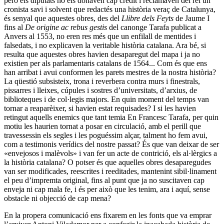
però els diputats no els donaven cap crèdit i reclamaven del rei un
cronista savi i solvent que redactés una història veraç de Catalunya,
és senyal que aquestes obres, des del
Llibre dels Feyts
de Jaume I
fins al
De origine ac rebus gestis
del canonge Tarafa publicat a
Anvers al 1553, no eren res més que un enfilall de mentides i
falsedats, i no explicaven la veritable història catalana. Ara bé, si
resulta que aquestes obres havien desaparegut del mapa i ja no
existien per als parlamentaris catalans de 1564... Com és que ens
han arribat i avui conformen les parets mestres de la nostra història?
La qüestió subsisteix, trona i reverbera contra murs i finestrals,
pissarres i lleixes, cúpules i sostres d’universitats, d’arxius, de
biblioteques i de col·legis majors. En quin moment del temps van
tornar a reaparèixer, si havien estat requisades? I si les havien
retingut aquells enemics que tant temia En Francesc Tarafa, per quin
motiu les haurien tornat a posar en circulació, amb el perill que
travessessin els segles i les poguéssim alçar, talment ho fem avui,
com a testimonis verídics del nostre passat? És que van deixar de ser
«envejosos i malèvols» i van fer un acte de contrició, els al·lèrgics a
la història catalana? O potser és que aquelles obres desaparegudes
van ser modificades, reescrites i reeditades, mantenint sibil·linament
el peu d’impremta original, fins al punt que ja no suscitaven cap
enveja ni cap mala fe, i és per això que les tenim, ara i aquí, sense
obstacle ni objecció de cap mena?
En la propera comunicació ens fixarem en les fonts que va emprar