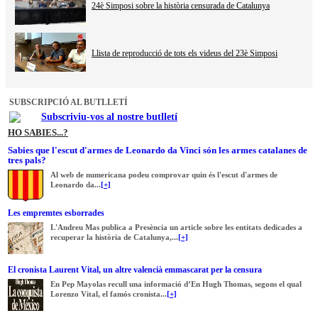
24è Simposi sobre la història censurada de Catalunya
Llista de reproducció de tots els videus del 23è Simposi
SUBSCRIPCIÓ AL BUTLLETÍ
Subscriviu-vos al nostre butlletí
HO SABIES...?
Sabies que l'escut d'armes de Leonardo da Vinci són les armes catalanes de
tres pals?
Al web de numericana podeu comprovar quin és l'escut d'armes de
Leonardo da...
[+]
Les empremtes esborrades
L'Andreu Mas publica a Presència un article sobre les entitats dedicades a
recuperar la història de Catalunya,...
[+]
El cronista Laurent Vital, un altre valencià emmascarat per la censura
En Pep Mayolas recull una informació d’En Hugh Thomas, segons el qual
Lorenzo Vital, el famós cronista...
[+]