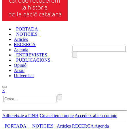
_PORTADA_
_NOTICIES_
Articles
RECERCA
Agenda
_ENTREVISTES_
_PUBLICACIONS_
Opinió
Arxiu
Universitat
×
Adhereix-te a l'INH
Crea el teu compte
Accedeix al teu compte
_PORTADA_
_NOTICIES_
Articles
RECERCA
Agenda