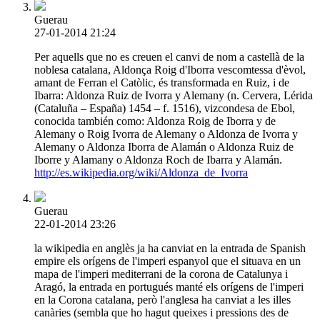
Guerau
27-01-2014 21:24
Per aquells que no es creuen el canvi de nom a castellà de la
noblesa catalana, Aldonça Roig d'Iborra vescomtessa d'èvol,
amant de Ferran el Catòlic, és transformada en Ruiz, i de
Ibarra: Aldonza Ruiz de Ivorra y Alemany (n. Cervera, Lérida
(Cataluña – España) 1454 – f. 1516), vizcondesa de Ebol,
conocida también como: Aldonza Roig de Iborra y de
Alemany o Roig Ivorra de Alemany o Aldonza de Ivorra y
Alemany o Aldonza Iborra de Alamán o Aldonza Ruiz de
Iborre y Alamany o Aldonza Roch de Ibarra y Alamán.
http://es.wikipedia.org/wiki/Aldonza_de_Ivorra
Guerau
22-01-2014 23:26
la wikipedia en anglès ja ha canviat en la entrada de Spanish
empire els orígens de l'imperi espanyol que el situava en un
mapa de l'imperi mediterrani de la corona de Catalunya i
Aragó, la entrada en portugués manté els orígens de l'imperi
en la Corona catalana, però l'anglesa ha canviat a les illes
canàries (sembla que ho hagut queixes i pressions des de