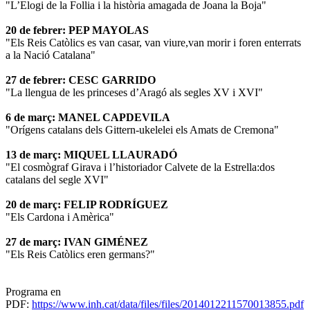
"L’Elogi de la Follia i la història amagada de Joana la Boja"
20 de febrer: PEP MAYOLAS
"Els Reis Catòlics es van casar, van viure,van morir i foren enterrats
a la Nació Catalana"
27 de febrer: CESC GARRIDO
"La llengua de les princeses d’Aragó als segles XV i XVI"
6 de març: MANEL CAPDEVILA
"Orígens catalans dels Gittern-ukelelei els Amats de Cremona"
13 de març: MIQUEL LLAURADÓ
"El cosmògraf Girava i l’historiador Calvete de la Estrella:dos
catalans del segle XVI"
20 de març: FELIP RODRÍGUEZ
"Els Cardona i Amèrica"
27 de març: IVAN GIMÉNEZ
"Els Reis Catòlics eren germans?"
Programa en
PDF:
https://www.inh.cat/data/files/files/2014012211570013855.pdf