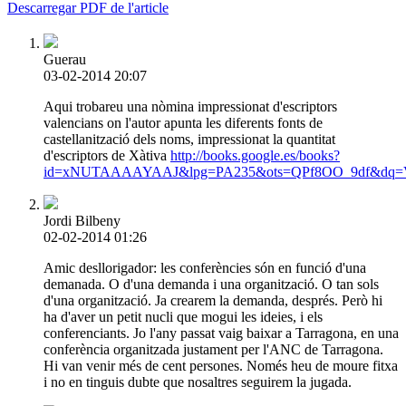
Descarregar PDF de l'article
Guerau
03-02-2014 20:07
Aqui trobareu una nòmina impressionat d'escriptors
valencians on l'autor apunta les diferents fonts de
castellanització dels noms, impressionat la quantitat
d'escriptors de Xàtiva
http://books.google.es/books?
id=xNUTAAAAYAAJ&lpg=PA235&ots=QPf8OO_9df&dq=Va
Jordi Bilbeny
02-02-2014 01:26
Amic desllorigador: les conferències són en funció d'una
demanada. O d'una demanda i una organització. O tan sols
d'una organització. Ja crearem la demanda, després. Però hi
ha d'aver un petit nucli que mogui les ideies, i els
conferenciants. Jo l'any passat vaig baixar a Tarragona, en una
conferència organitzada justament per l'ANC de Tarragona.
Hi van venir més de cent persones. Només heu de moure fitxa
i no en tinguis dubte que nosaltres seguirem la jugada.