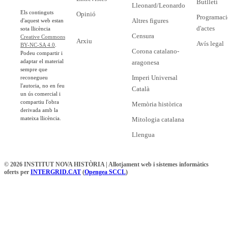
Butlletí
Lleonard/Leonardo
Els continguts
Opinió
Programaci
Altres figures
d'aquest web estan
d'actes
sota llicència
Censura
Creative Commons
Arxiu
Avís legal
BY-NC-SA 4.0
.
Corona catalano-
Podeu compartir i
adaptar el material
aragonesa
sempre que
Imperi Universal
reconegueu
l'autoria, no en feu
Català
un ús comercial i
compartiu l'obra
Memòria històrica
derivada amb la
mateixa llicència.
Mitologia catalana
Llengua
© 2026 INSTITUT NOVA HISTÒRIA | Allotjament web i sistemes informàtics
oferts per
INTERGRID.CAT
(
Opengea SCCL
)