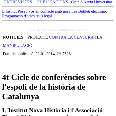
_ENTREVISTES_
_PUBLICACIONS_
Opinió
Arxiu
Universitat
L'Institut
Poseu-vos en contacte amb nosaltres
Butlletí electrònic
Programació d'actes
Avís legal
© 2026 Fundació Institut Nova Història
NOTICIES
» PROJECTE
CONTRA LA CENSURA I LA
MANIPULACIÓ
Data de publicació: 22-01-2014
7526
4t Cicle de conferències sobre
l'espoli de la història de
Catalunya
L'Institut Nova Història i l'Associació