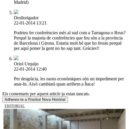
Madrid)
Desllorigador
22-01-2014 13:21
Podrieu fer conferències més al sud com a Tarragona o Reus?
Perquè la majoria de conferències que feu són a la província
de Barcelona i Girona. Estaria molt bé que ho fessiu perquè
per aquí potser la gent no ho sap tant. Gràcies!!
Oriol Urquijo
22-01-2014 12:40
Per desgràcia, les raons económiques són un impediment per
anar-hi. Això cambiarà quan arribem a Ítaca!
Els comentaris per aquest article ja estan tancats.
Adhereix-te a l'Institut Nova Història!
EDITORIAL