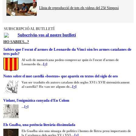
Llista de reproducció de tots els videus del 23è Simposi
SUBSCRIPCIÓ AL BUTLLETÍ
Subscriviu-vos al nostre butlletí
HO SABIES...?
Sabies que l'escut d'armes de Leonardo da Vinci són les armes catalanes de
tres pals?
Al web de numericana podeu comprovar quin és l'escut d'armes de
Leonardo da...
[+]
Notes sobre el mot castellà «bostezo» que apareix en textos del siglo de oro
Van ser traduïts els autors catalans dels segles XVI i XVII sistemàticament
al castellà? Ho van ser alguns de...
[+]
Violant, l'enigmàtica cunyada d'En Colom
...
[+]
Els Gualba, una potència literària dissimulada
Els Gualba són una nissaga de polítics i homes de lletra prou importants de
la Catalunya dels segles XV i XVI....
[+]