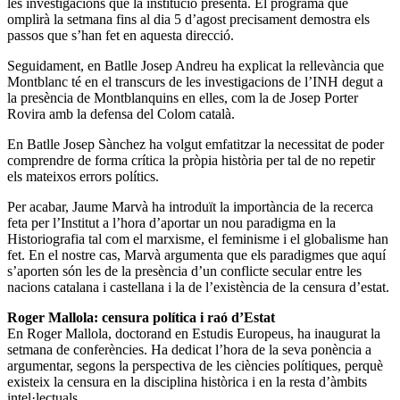
les investigacions que la institució presenta. El programa que
omplirà la setmana fins al dia 5 d’agost precisament demostra els
passos que s’han fet en aquesta direcció.
Seguidament, en Batlle Josep Andreu ha explicat la rellevància que
Montblanc té en el transcurs de les investigacions de l’INH degut a
la presència de Montblanquins en elles, com la de Josep Porter
Rovira amb la defensa del Colom català.
En Batlle Josep Sànchez ha volgut emfatitzar la necessitat de poder
comprendre de forma crítica la pròpia història per tal de no repetir
els mateixos errors polítics.
Per acabar, Jaume Marvà ha introduït la importància de la recerca
feta per l’Institut a l’hora d’aportar un nou paradigma en la
Historiografia tal com el marxisme, el feminisme i el globalisme han
fet. En el nostre cas, Marvà argumenta que els paradigmes que aquí
s’aporten són les de la presència d’un conflicte secular entre les
nacions catalana i castellana i la de l’existència de la censura d’estat.
Roger Mallola: censura política i raó d’Estat
En Roger Mallola, doctorand en Estudis Europeus, ha inaugurat la
setmana de conferències. Ha dedicat l’hora de la seva ponència a
argumentar, segons la perspectiva de les ciències polítiques, perquè
existeix la censura en la disciplina històrica i en la resta d’àmbits
intel·lectuals.