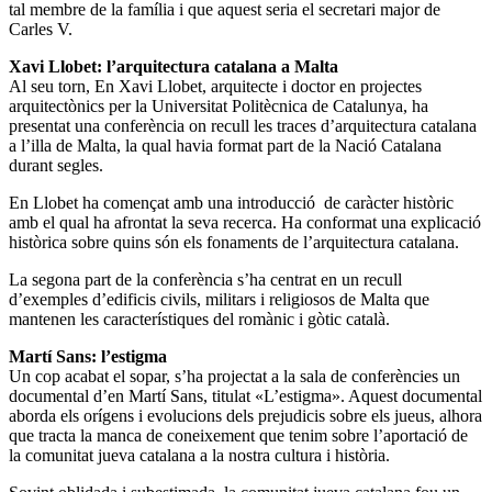
tal membre de la família i que aquest seria el secretari major de
Carles V.
Xavi Llobet: l’arquitectura catalana a Malta
Al seu torn, En Xavi Llobet, arquitecte i doctor en projectes
arquitectònics per la Universitat Politècnica de Catalunya, ha
presentat una conferència on recull les traces d’arquitectura catalana
a l’illa de Malta, la qual havia format part de la Nació Catalana
durant segles.
En Llobet ha començat amb una introducció de caràcter històric
amb el qual ha afrontat la seva recerca. Ha conformat una explicació
històrica sobre quins són els fonaments de l’arquitectura catalana.
La segona part de la conferència s’ha centrat en un recull
d’exemples d’edificis civils, militars i religiosos de Malta que
mantenen les característiques del romànic i gòtic català.
Martí Sans: l’estigma
Un cop acabat el sopar, s’ha projectat a la sala de conferències un
documental d’en Martí Sans, titulat «L’estigma». Aquest documental
aborda els orígens i evolucions dels prejudicis sobre els jueus, alhora
que tracta la manca de coneixement que tenim sobre l’aportació de
la comunitat jueva catalana a la nostra cultura i història.