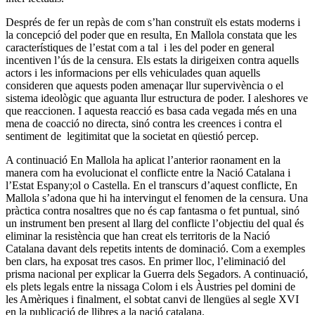
Després de fer un repàs de com s’han construït els estats moderns i
la concepció del poder que en resulta, En Mallola constata que les
característiques de l’estat com a tal i les del poder en general
incentiven l’ús de la censura. Els estats la dirigeixen contra aquells
actors i les informacions per ells vehiculades quan aquells
consideren que aquests poden amenaçar llur supervivència o el
sistema ideològic que aguanta llur estructura de poder. I aleshores ve
que reaccionen. I aquesta reacció es basa cada vegada més en una
mena de coacció no directa, sinó contra les creences i contra el
sentiment de legitimitat que la societat en qüestió percep.
A continuació En Mallola ha aplicat l’anterior raonament en la
manera com ha evolucionat el conflicte entre la Nació Catalana i
l’Estat Espany;ol o Castella. En el transcurs d’aquest conflicte, En
Mallola s’adona que hi ha intervingut el fenomen de la censura. Una
pràctica contra nosaltres que no és cap fantasma o fet puntual, sinó
un instrument ben present al llarg del conflicte l’objectiu del qual és
eliminar la resistència que han creat els territoris de la Nació
Catalana davant dels repetits intents de dominació. Com a exemples
ben clars, ha exposat tres casos. En primer lloc, l’eliminació del
prisma nacional per explicar la Guerra dels Segadors. A continuació,
els plets legals entre la nissaga Colom i els Àustries pel domini de
les Amèriques i finalment, el sobtat canvi de llengües al segle XVI
en la publicació de llibres a la nació catalana.