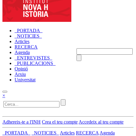
_PORTADA_
_NOTICIES_
Articles
RECERCA
Agenda
_ENTREVISTES_
_PUBLICACIONS_
Opinió
Arxiu
Universitat
×
Adhereix-te a l'INH
Crea el teu compte
Accedeix al teu compte
_PORTADA_
_NOTICIES_
Articles
RECERCA
Agenda