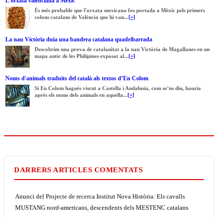
L'orxata valenciana a Mèxic
És més probable que l'orxata mexicana fos portada a Mèxic pels primers
colons catalans de València que hi van...
[+]
La nau Victòria duia una bandera catalana quadribarrada
Descobrim una prova de catalanitat a la nau Victòria de Magallanes en un
mapa antic de les Philipines exposat al...
[+]
Noms d'animals traduïts del català als textos d’En Colom
Si En Colom hagués viscut a Castella i Andalusia, com se’ns diu, hauria
après els noms dels animals en aquella...
[+]
DARRERS ARTICLES COMENTATS
Anunci del Projecte de recerca Institut Nova Història: Els cavalls
MUSTANG nord-americans, descendents dels MESTENC catalans