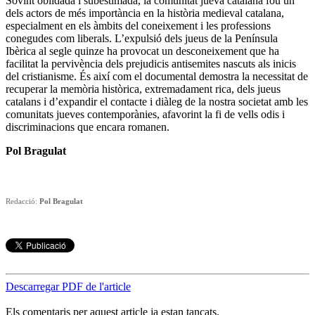
Sovint oblidada i subestimada, la comunitat jueva catalana fou un
dels actors de més importància en la història medieval catalana,
especialment en els àmbits del coneixement i les professions
conegudes com liberals. L’expulsió dels jueus de la Península
Ibèrica al segle quinze ha provocat un desconeixement que ha
facilitat la pervivència dels prejudicis antisemites nascuts als inicis
del cristianisme. És així com el documental demostra la necessitat de
recuperar la memòria històrica, extremadament rica, dels jueus
catalans i d’expandir el contacte i diàleg de la nostra societat amb les
comunitats jueves contemporànies, afavorint la fi de vells odis i
discriminacions que encara romanen.
Pol Bragulat
Redacció:
Pol Bragulat
Descarregar PDF de l'article
Els comentaris per aquest article ja estan tancats.