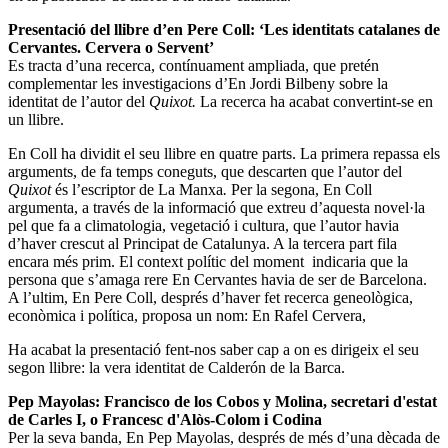
Presentació del llibre d’en Pere Coll: ‘Les identitats catalanes de
Cervantes. Cervera o Servent’
Es tracta d’una recerca, contínuament ampliada, que pretén
complementar les investigacions d’En Jordi Bilbeny sobre la
identitat de l’autor del
Quixot.
La recerca
ha acabat convertint-se en
un llibre.
En Coll ha dividit el seu llibre en quatre parts. La primera repassa els
arguments, de fa temps coneguts, que descarten que l’autor del
Quixot
és l’escriptor de La Manxa
.
Per la segona, En Coll
argumenta, a través de la informació que extreu d’aquesta novel·la
pel que fa a climatologia, vegetació i cultura, que l’autor havia
d’haver crescut al Principat de Catalunya. A la tercera part fila
encara més prim. El context polític del moment indicaria que la
persona que s’amaga rere En Cervantes havia de ser de Barcelona.
A l’ultim, En Pere Coll, després d’haver fet recerca geneològica,
econòmica i política, proposa un nom: En Rafel Cervera,
Ha acabat la presentació fent-nos saber cap a on es dirigeix el seu
segon llibre: la vera identitat de Calderón de la Barca.
Pep Mayolas: Francisco de los Cobos y Molina, secretari d'estat
de Carles I, o Francesc d'Alòs-Colom i Codina
Per la seva banda, En Pep Mayolas, després de més d’una dècada de