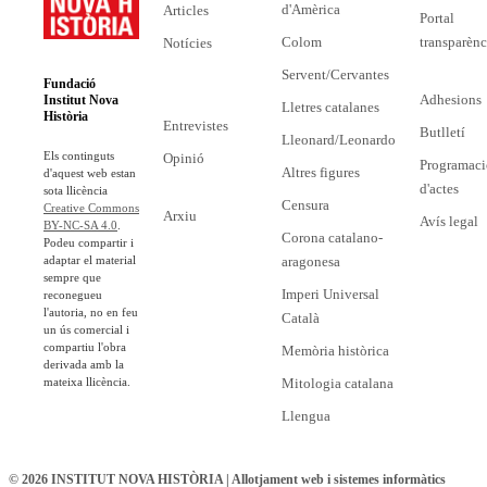
d'Amèrica
Articles
Portal
Colom
transparènc
Notícies
Servent/Cervantes
Fundació
Adhesions
Institut Nova
Lletres catalanes
Història
Entrevistes
Butlletí
Lleonard/Leonardo
Els continguts
Opinió
Programaci
Altres figures
d'aquest web estan
d'actes
sota llicència
Censura
Creative Commons
Arxiu
Avís legal
BY-NC-SA 4.0
.
Corona catalano-
Podeu compartir i
adaptar el material
aragonesa
sempre que
Imperi Universal
reconegueu
l'autoria, no en feu
Català
un ús comercial i
compartiu l'obra
Memòria històrica
derivada amb la
mateixa llicència.
Mitologia catalana
Llengua
© 2026 INSTITUT NOVA HISTÒRIA | Allotjament web i sistemes informàtics