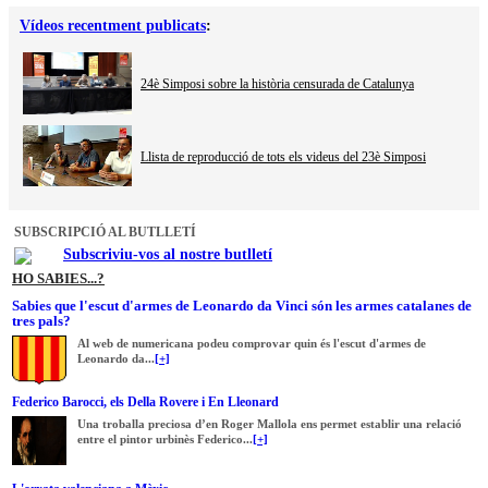
Vídeos recentment publicats
:
24è Simposi sobre la història censurada de Catalunya
Llista de reproducció de tots els videus del 23è Simposi
SUBSCRIPCIÓ AL BUTLLETÍ
Subscriviu-vos al nostre butlletí
HO SABIES...?
Sabies que l'escut d'armes de Leonardo da Vinci són les armes catalanes de
tres pals?
Al web de numericana podeu comprovar quin és l'escut d'armes de
Leonardo da...
[+]
Federico Barocci, els Della Rovere i En Lleonard
Una troballa preciosa d’en Roger Mallola ens permet establir una relació
entre el pintor urbinès Federico...
[+]