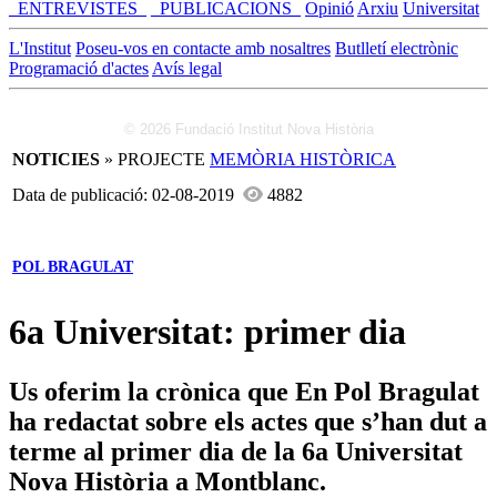
_ENTREVISTES_
_PUBLICACIONS_
Opinió
Arxiu
Universitat
L'Institut
Poseu-vos en contacte amb nosaltres
Butlletí electrònic
Programació d'actes
Avís legal
© 2026 Fundació Institut Nova Història
NOTICIES
» PROJECTE
MEMÒRIA HISTÒRICA
Data de publicació: 02-08-2019
4882
POL BRAGULAT
6a Universitat: primer dia
Us oferim la crònica que En Pol Bragulat
ha redactat sobre els actes que s’han dut a
terme al primer dia de la 6a Universitat
Nova Història a Montblanc.