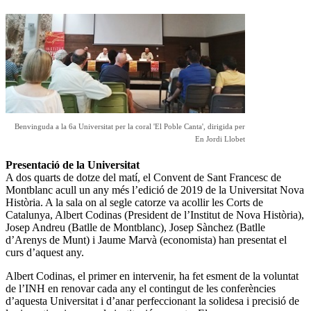
Benvinguda a la 6a Universitat per la coral 'El Poble Canta', dirigida per
En Jordi Llobet
Presentació de la Universitat
A dos quarts de dotze del matí, el Convent de Sant Francesc de
Montblanc acull un any més l’edició de 2019 de la Universitat Nova
Història. A la sala on al segle catorze va acollir les Corts de
Catalunya, Albert Codinas (President de l’Institut de Nova Història),
Josep Andreu (Batlle de Montblanc), Josep Sànchez (Batlle
d’Arenys de Munt) i Jaume Marvà (economista) han presentat el
curs d’aquest any.
Albert Codinas, el primer en intervenir, ha fet esment de la voluntat
de l’INH en renovar cada any el contingut de les conferències
d’aquesta Universitat i d’anar perfeccionant la solidesa i precisió de