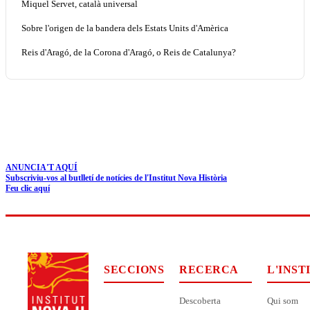
Miquel Servet, català universal
Sobre l'origen de la bandera dels Estats Units d'Amèrica
Reis d'Aragó, de la Corona d'Aragó, o Reis de Catalunya?
ANUNCIA'T AQUÍ
Subscriviu-vos al butlletí de notícies de l'Institut Nova Història
Feu clic aquí
SECCIONS
RECERCA
L'INST
Descoberta
Qui som