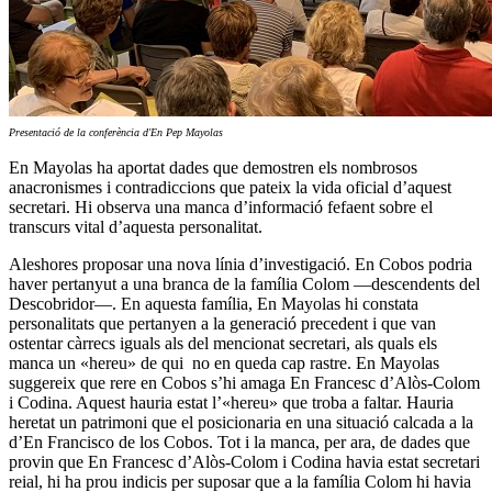
Presentació de la conferència d'En Pep Mayolas
En Mayolas ha aportat dades que demostren els nombrosos
anacronismes i contradiccions que pateix la vida oficial d’aquest
secretari. Hi observa una manca d’informació fefaent sobre el
transcurs vital d’aquesta personalitat.
Aleshores proposar una nova línia d’investigació. En Cobos podria
haver pertanyut a una branca de la família Colom —descendents del
Descobridor—. En aquesta família, En Mayolas hi constata
personalitats que pertanyen a la generació precedent i que van
ostentar càrrecs iguals als del mencionat secretari, als quals els
manca un «hereu» de qui no en queda cap rastre. En Mayolas
suggereix que rere en Cobos s’hi amaga En Francesc d’Alòs-Colom
i Codina. Aquest hauria estat l’«hereu» que troba a faltar. Hauria
heretat un patrimoni que el posicionaria en una situació calcada a la
d’En Francisco de los Cobos. Tot i la manca, per ara, de dades que
provin que En Francesc d’Alòs-Colom i Codina havia estat secretari
reial, hi ha prou indicis per suposar que a la família Colom hi havia