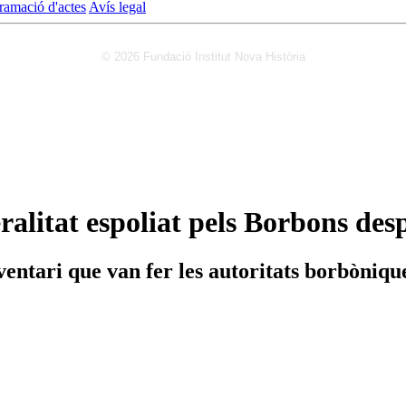
ramació d'actes
Avís legal
© 2026 Fundació Institut Nova Història
eralitat espoliat pels Borbons des
ventari que van fer les autoritats borbòniqu