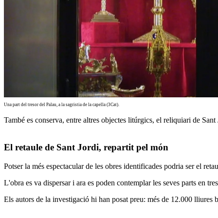
Una part del tresor del Palau, a la sagristia de la capella (3Cat).
També es conserva, entre altres objectes litúrgics, el reliquiari de San
El retaule de Sant Jordi, repartit pel món
Potser la més espectacular de les obres identificades podria ser el ret
L'obra es va dispersar i ara es poden contemplar les seves parts en tre
Els autors de la investigació hi han posat preu: més de
12.000 lliures 