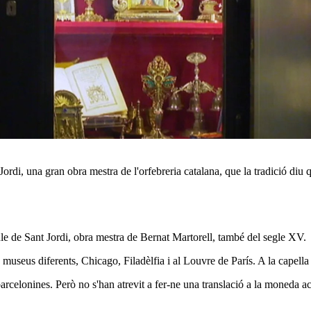
t Jordi, una gran obra mestra de l'orfebreria catalana, que la tradició di
aule de Sant Jordi, obra mestra de
Bernat Martorell
, també del segle XV.
s museus diferents,
Chicago
,
Filadèlfia
i al Louvre de
París
. A la capella
barcelonines
. Però no s'han atrevit a fer-ne una translació a la moneda a