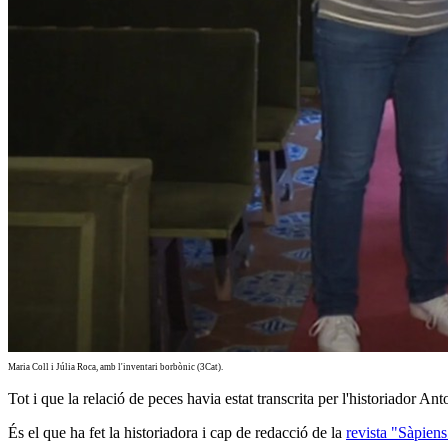
Maria Coll i Júlia Roca, amb l'inventari borbònic (3Cat).
Tot i que la relació de peces havia estat transcrita per l'historiador A
És el que ha fet la historiadora i cap de redacció de la
revista "Sàpiens