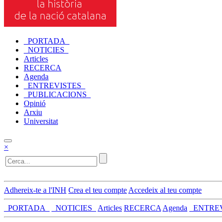
_PORTADA_
_NOTICIES_
Articles
RECERCA
Agenda
_ENTREVISTES_
_PUBLICACIONS_
Opinió
Arxiu
Universitat
×
Adhereix-te a l'INH
Crea el teu compte
Accedeix al teu compte
_PORTADA_
_NOTICIES_
Articles
RECERCA
Agenda
_ENTRE