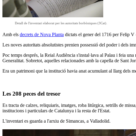
Detall de l'inventari elaborat per les autoritats borbòniques (3Cat).
Amb els
decrets de Nova Planta
dictats el gener del 1716 per Felip V
Les noves autoritats absolutistes prenien possessió del poder i dels imm
Poc temps després, la Reial Audiència s'instal·lava al Palau i feia una
Generalitat. Sobretot, aquelles relacionades amb la capella de Sant Jordi
Era un patrimoni que la institució havia anat
acumulant al llarg dels 
Les 208 peces del tresor
Es tracta de calzes, reliquiaris, imatges, roba litúrgica, setrills de mi
institucions i particulars de Catalunya i la resta de l'Estat.
L'inventari es guarda a l'arxiu de Simancas, a Valladolid.