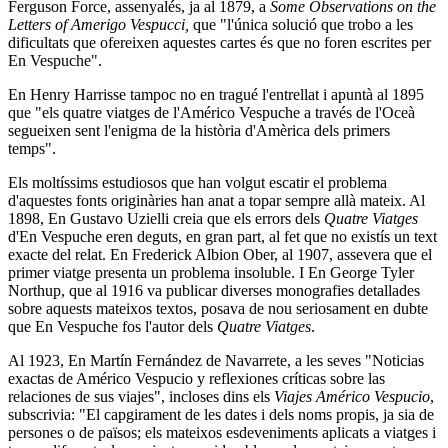
Ferguson Force, assenyalés, ja al 1879, a
Some Observations on the
Letters of Amerigo Vespucci,
que "l'única solució que trobo a les
dificultats que ofereixen aquestes cartes és que no foren escrites per
En Vespuche".
En Henry Harrisse tampoc no en tragué l'entrellat i apuntà al 1895
que "els quatre viatges de l'Américo Vespuche a través de l'Oceà
segueixen sent l'enigma de la història d'Amèrica dels primers
temps".
Els moltíssims estudiosos que han volgut escatir el problema
d'aquestes fonts originàries han anat a topar sempre allà mateix. Al
1898, En Gustavo Uzielli creia que els errors dels
Quatre Viatges
d'En Vespuche eren deguts, en gran part, al fet que no existís un text
exacte del relat. En Frederick Albion Ober, al 1907, assevera que el
primer viatge presenta un problema insoluble. I En George Tyler
Northup, que al 1916 va publicar diverses monografies detallades
sobre aquests mateixos textos, posava de nou seriosament en dubte
que En Vespuche fos l'autor dels
Quatre Viatges
.
Al 1923, En Martín Fernández de Navarrete, a les seves "Noticias
exactas de Américo Vespucio y reflexiones críticas sobre las
relaciones de sus viajes", incloses dins els
Viajes Américo Vespucio
,
subscrivia: "El capgirament de les dates i dels noms propis, ja sia de
persones o de països; els mateixos esdeveniments aplicats a viatges i