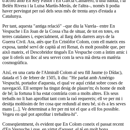
d'acord amb En Rey Pastor i En García Camarero, d'una banda, i la
Belén Rivera i la Luisa Martín-Merás, de l'altra–, només li podia
haver pervingut per raó dels seus més de trenta anys d'estada a
Catalunya.
Per tant, aquesta "antiga relació" –que diu la Varela– entre En
Vespuche i En Joan de la Cossa s'ha de situar, de tot en totes, en
terres catalanes i, especialment, al llarg dels darrers anys de la
Guerra Civil. Ara, atès que En Cristòfor Colom, com ell mateix ens
exposa, també serví de capità al rei Renat, és molt possible que, per
això mateix, el Descobridor tingués En Vespuche com a íntim amic i
que li oferís un lloc al seu servei com la seva mà dreta en matèria
cosmogràfica.
Així, en una carta de l'Almirall Colom al seu fill Jaume (o Dídac),
datada el 5 de febrer de 1505, li diu: "He parlat amb Amérigo
Vespuchi, portador d'aquesta, el qual ve aquí cridat sobre coses de
navegació. Ell sempre ha tingut desig de plaure'm; és home de molt
de bé; la fortuna li ha estat contrària com a molts altres. Els seus
treballs no li han aprofitat tant com la raó requereix; ell ve per mi i
desitja moltíssim de fer cosa que redundi al meu bé, si és a les seves
mans [...]. Ve determinat a fer per mi tot el que a ell fos possible.
Vegeu en què pot aprofitar i treballeu-hi".
Conseqüentment, és evident que En Colom coneix el passat recent
d'En Vespuche i que, en virtut d'aquest, el té en molt bona