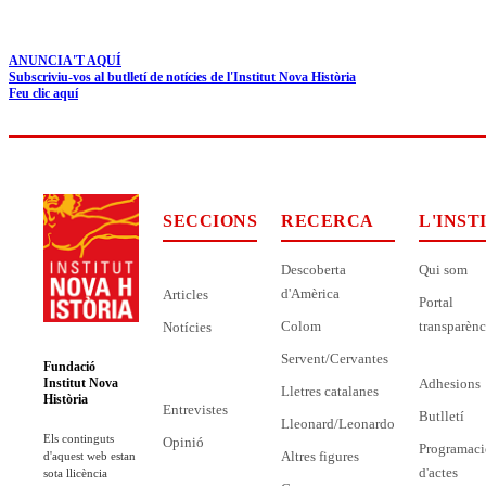
ANUNCIA'T AQUÍ
Subscriviu-vos al butlletí de notícies de l'Institut Nova Història
Feu clic aquí
SECCIONS
RECERCA
L'INST
Descoberta
Qui som
d'Amèrica
Articles
Portal
Colom
transparènc
Notícies
Servent/Cervantes
Fundació
Adhesions
Institut Nova
Lletres catalanes
Història
Entrevistes
Butlletí
Lleonard/Leonardo
Els continguts
Opinió
Programaci
Altres figures
d'aquest web estan
d'actes
sota llicència