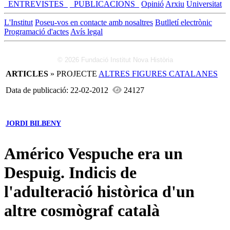
_ENTREVISTES_
_PUBLICACIONS_
Opinió
Arxiu
Universitat
L'Institut
Poseu-vos en contacte amb nosaltres
Butlletí electrònic
Programació d'actes
Avís legal
© 2026 Fundació Institut Nova Història
ARTICLES
» PROJECTE
ALTRES FIGURES CATALANES
Data de publicació: 22-02-2012
24127
JORDI BILBENY
Américo Vespuche era un
Despuig. Indicis de
l'adulteració històrica d'un
altre cosmògraf català