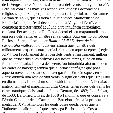
de la Verge amb el Nen dins d'una rosa dels vents enmig de l'oceà".
Però, tal com elles mateixes reconeixen, que "les decoracions
religioses apareixen per primer cop a la carta portulana d'En Jaume
Bertran de 1489, que es troba a la Biblioteca Marucelliana de
Florència", la qual "està decorada amb la Verge i el Nen", és
congruent detactar també aquí una altra influència cartogràfica
catalana. Per acabar, que En Cossa decori el seu mapamundi amb
una rosa dels vents, és un altre senyal català. Així ens ho corrobora
En Josep Sureda al seu llibre
Ramon Llull i l'origen de la
cartografia mallorquina
, puix ens afirma que "un altre dels
milloraments experimentats per la brúixola en aquesta època [segle
XIV], fou l'acoblament de la rosa dels vents a l'instrument, millora
que ha arribat fins a les brúixoles del nostre temps, si bé en una
forma modificada. La rosa dels vents fou introduïda així mateix en
les cartes de navegar; sembla que el primer cartògraf que posà
aquesta novetat a les cartes de navegar fou [En] Cresques, en son
Atlas
; dibuixà una rosa de vuit vents, o sigui els vents que [En] Llull
en diu naturals, i li donà un sentit estrictament funcional". Per això
mateix, talment el mapamundi d'En Cossa, tenen roses dels vents les
cartes nàutiques dels catalans Jaume Bertran, de 1482; Joan Salvat,
de 1533; Bartomeu Olives, de 1538 o l'anònima, que es conserva a
l'Arxiu Capitular de la Catedral de Barcelona, feta a la primera
meitat del XVI. Amb totes les quals coses queda palès que la
"influència mallorquina" que arrossega En Joan de la Cossa –