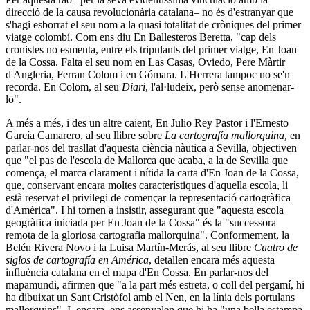
direcció de la causa revolucionària catalana– no és d'estranyar que
s'hagi esborrat el seu nom a la quasi totalitat de cròniques del primer
viatge colombí. Com ens diu En Ballesteros Beretta, "cap dels
cronistes no esmenta, entre els tripulants del primer viatge, En Joan
de la Cossa. Falta el seu nom en Las Casas, Oviedo, Pere Màrtir
d'Angleria, Ferran Colom i en Gómara. L'Herrera tampoc no se'n
recorda. En Colom, al seu
Diari
, l'al·ludeix, però sense anomenar-
lo".
A més a més, i des un altre caient, En Julio Rey Pastor i l'Ernesto
García Camarero, al seu llibre sobre
La cartografía mallorquina,
en
parlar-nos del trasllat d'aquesta ciència nàutica a Sevilla, objectiven
que "el pas de l'escola de Mallorca que acaba, a la de Sevilla que
comença, el marca clarament i nítida la carta d'En Joan de la Cossa,
que, conservant encara moltes característiques d'aquella escola, li
està reservat el privilegi de començar la representació cartogràfica
d'Amèrica". I hi tornen a insistir, assegurant que "aquesta escola
geogràfica iniciada per En Joan de la Cossa" és la "successora
remota de la gloriosa cartografia mallorquina". Conformement, la
Belén Rivera Novo i la Luisa Martín-Merás, al seu llibre
Cuatro de
siglos de cartografía en América
, detallen encara més aquesta
influència catalana en el mapa d'En Cossa. En parlar-nos del
mapamundi, afirmen que "a la part més estreta, o coll del pergamí, hi
ha dibuixat un Sant Cristòfol amb el Nen, en la línia dels portulans
mallorquins". I, encara, ens assenyalen que hi ha "una bella estampa