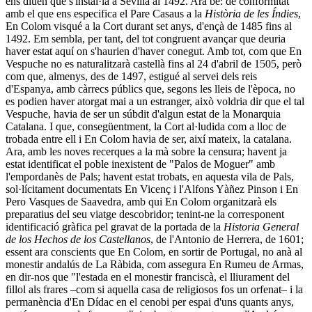
ens diuen que s'instal·là a Sevilla al 1492. Ara bé: de conformitat
amb el que ens especifica el Pare Casaus a la
Història de les Índies
,
En Colom visqué a la Cort durant set anys, d'ençà de 1485 fins al
1492. Em sembla, per tant, del tot congruent avançar que deuria
haver estat aquí on s'haurien d'haver conegut. Amb tot, com que En
Vespuche no es naturalitzarà castellà fins al 24 d'abril de 1505, però
com que, almenys, des de 1497, estigué al servei dels reis
d'Espanya, amb càrrecs públics que, segons les lleis de l'època, no
es podien haver atorgat mai a un estranger, això voldria dir que el tal
Vespuche, havia de ser un súbdit d'algun estat de la Monarquia
Catalana. I que, consegüentment, la Cort al·ludida com a lloc de
trobada entre ell i En Colom havia de ser, així mateix, la catalana.
Ara, amb les noves recerques a la mà sobre la censura; havent ja
estat identificat el poble inexistent de "Palos de Moguer" amb
l'empordanès de Pals; havent estat trobats, en aquesta vila de Pals,
sol·lícitament documentats En Vicenç i l'Alfons Yàñez Pinson i En
Pero Vasques de Saavedra, amb qui En Colom organitzarà els
preparatius del seu viatge descobridor; tenint-ne la corresponent
identificació gràfica pel gravat de la portada de la
Historia General
de los Hechos de los Castellanos
, de l'Antonio de Herrera, de 1601;
essent ara conscients que En Colom, en sortir de Portugal, no anà al
monestir andalús de La Ràbida, com assegura En Rumeu de Armas,
en dir-nos que "l'estada en el monestir franciscà, el lliurament del
fillol als frares –com si aquella casa de religiosos fos un orfenat– i la
permanència d'En Dídac en el cenobi per espai d'uns quants anys,