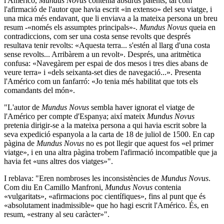
l'Américo,
Mundus Novus
contenia absurds patents, tal com
l'afirmació de l'autor que havia escrit «in extenso» del seu viatge, i
una mica més endavant, que li enviava a la mateixa persona un breu
resum -«només els assumptes principals»-.
Mundus Novus
queia en
contradiccions, com ser una costa sense revolts que després
resultava tenir revolts: «Aquesta terra... s'estén al llarg d'una costa
sense revolts... Arribàrem a un revolt». Després, una aritmètica
confusa: «Navegàrem per espai de dos mesos i tres dies abans de
veure terra» i «dels seixanta-set dies de navegació...». Presenta
l'Américo com un fanfarró: «Jo tenia més habilitat que tots els
comandants del món».
"L'autor de
Mundus Novus
sembla haver ignorat el viatge de
l'Américo per compte d'Espanya; així mateix
Mundus Novus
pretenia dirigir-se a la mateixa persona a qui havia escrit sobre la
seva expedició espanyola a la carta de 18 de juliol de 1500. En cap
pàgina de
Mundus Novus
no es pot llegir que aquest fos «el primer
viatge», i en una altra pàgina trobem l'afirmació incompatible que ja
havia fet «uns altres dos viatges»".
I reblava: "Eren nombroses les inconsistències de
Mundus Novus
.
Com diu En Camillo Manfroni,
Mundus Novus
contenia
«vulgaritats», «afirmacions poc científiques», fins al punt que és
«absolutament inadmissible» que ho hagi escrit l'Américo. És, en
resum, «estrany al seu caràcter»".