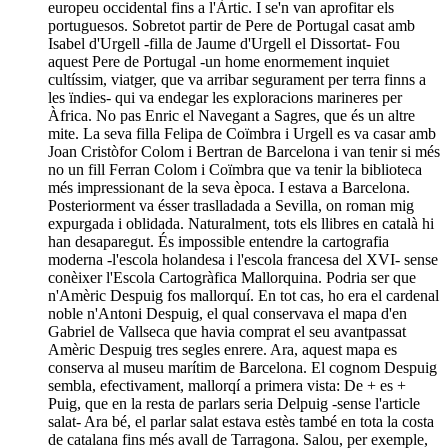
europeu occidental fins a l'Àrtic. I se'n van aprofitar els
portuguesos. Sobretot partir de Pere de Portugal casat amb
Isabel d'Urgell -filla de Jaume d'Urgell el Dissortat- Fou
aquest Pere de Portugal -un home enormement inquiet
cultíssim, viatger, que va arribar segurament per terra finns a
les ïndies- qui va endegar les exploracions marineres per
Àfrica. No pas Enric el Navegant a Sagres, que és un altre
mite. La seva filla Felipa de Coïmbra i Urgell es va casar amb
Joan Cristòfor Colom i Bertran de Barcelona i van tenir si més
no un fill Ferran Colom i Coïmbra que va tenir la biblioteca
més impressionant de la seva època. I estava a Barcelona.
Posteriorment va ésser traslladada a Sevilla, on roman mig
expurgada i oblidada. Naturalment, tots els llibres en català hi
han desaparegut. És impossible entendre la cartografia
moderna -l'escola holandesa i l'escola francesa del XVI- sense
conèixer l'Escola Cartogràfica Mallorquina. Podria ser que
n'Amèric Despuig fos mallorquí. En tot cas, ho era el cardenal
noble n'Antoni Despuig, el qual conservava el mapa d'en
Gabriel de Vallseca que havia comprat el seu avantpassat
Amèric Despuig tres segles enrere. Ara, aquest mapa es
conserva al museu marítim de Barcelona. El cognom Despuig
sembla, efectivament, mallorqí a primera vista: De + es +
Puig, que en la resta de parlars seria Delpuig -sense l'article
salat- Ara bé, el parlar salat estava estès també en tota la costa
de catalana fins més avall de Tarragona. Salou, per exemple,