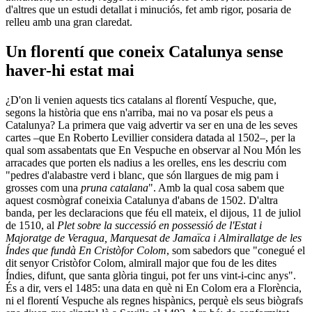
d'altres que un estudi detallat i minuciós, fet amb rigor, posaria de
relleu amb una gran claredat.
Un florentí que coneix Catalunya sense
haver-hi estat mai
¿D'on li venien aquests tics catalans al florentí Vespuche, que,
segons la història que ens n'arriba, mai no va posar els peus a
Catalunya? La primera que vaig advertir va ser en una de les seves
cartes –que En Roberto Levillier considera datada al 1502–, per la
qual som assabentats que En Vespuche en observar al Nou Món les
arracades que porten els nadius a les orelles, ens les descriu com
"pedres d'alabastre verd i blanc, que són llargues de mig pam i
grosses com una
pruna catalana
". Amb la qual cosa sabem que
aquest cosmògraf coneixia Catalunya d'abans de 1502. D'altra
banda, per les declaracions que féu ell mateix, el dijous, 11 de juliol
de 1510, al
Plet sobre la successió en possessió de l'Estat i
Majoratge de Veragua, Marquesat de Jamaïca i Almirallatge de les
Índes que fundà En Cristòfor Colom
, som sabedors que "conegué el
dit senyor Cristòfor Colom, almirall major que fou de les dites
Índies, difunt, que santa glòria tingui, pot fer uns vint-i-cinc anys".
És a dir, vers el 1485: una data en què ni En Colom era a Florència,
ni el florentí Vespuche als regnes hispànics, perquè els seus biògrafs