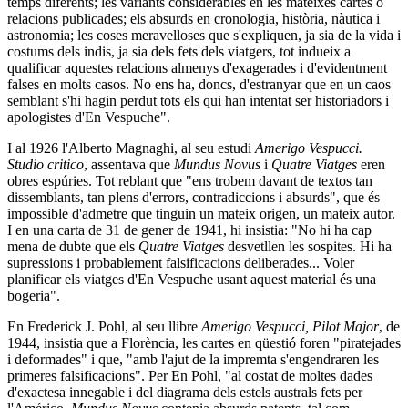
temps diferents; les variants considerables en les mateixes cartes o
relacions publicades; els absurds en cronologia, història, nàutica i
astronomia; les coses meravelloses que s'expliquen, ja sia de la vida i
costums dels indis, ja sia dels fets dels viatgers, tot indueix a
qualificar aquestes relacions almenys d'exagerades i d'evidentment
falses en molts casos. No ens ha, doncs, d'estranyar que en un caos
semblant s'hi hagin perdut tots els qui han intentat ser historiadors i
apologistes d'En Vespuche".
I al 1926 l'Alberto Magnaghi, al seu estudi
Amerigo Vespucci.
Studio critico
, assentava que
Mundus Novus
i
Quatre Viatges
eren
obres espúries. Tot reblant que "ens trobem davant de textos tan
dissemblants, tan plens d'errors, contradiccions i absurds", que és
impossible d'admetre que tinguin un mateix origen, un mateix autor.
I en una carta de 31 de gener de 1941, hi insistia: "No hi ha cap
mena de dubte que els
Quatre Viatges
desvetllen les sospites. Hi ha
supressions i probablement falsificacions deliberades... Voler
planificar els viatges d'En Vespuche usant aquest material és una
bogeria".
En Frederick J. Pohl, al seu llibre
Amerigo Vespucci, Pilot Major
, de
1944, insistia que a Florència, les cartes en qüestió foren "piratejades
i deformades" i que, "amb l'ajut de la impremta s'engendraren les
primeres falsificacions". Per En Pohl, "al costat de moltes dades
d'exactesa innegable i del diagrama dels estels australs fets per