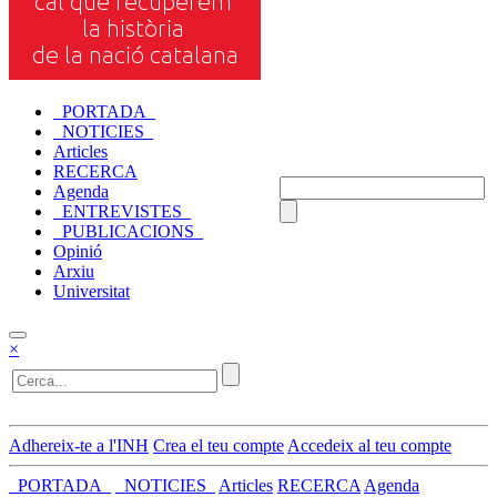
_PORTADA_
_NOTICIES_
Articles
RECERCA
Agenda
_ENTREVISTES_
_PUBLICACIONS_
Opinió
Arxiu
Universitat
×
Adhereix-te a l'INH
Crea el teu compte
Accedeix al teu compte
_PORTADA_
_NOTICIES_
Articles
RECERCA
Agenda