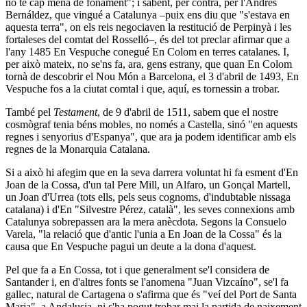
no té cap mena de fonament"; i sabent, per contra, per l'Andrés
Bernáldez, que vingué a Catalunya –puix ens diu que "s'estava en
aquesta terra", on els reis negociaven la restitució de Perpinyà i les
fortaleses del comtat del Rosselló–, és del tot preclar afirmar que a
l'any 1485 En Vespuche conegué En Colom en terres catalanes. I,
per això mateix, no se'ns fa, ara, gens estrany, que quan En Colom
tornà de descobrir el Nou Món a Barcelona, el 3 d'abril de 1493, En
Vespuche fos a la ciutat comtal i que, aquí, es tornessin a trobar.
També pel
Testament
, de 9 d'abril de 1511, sabem que el nostre
cosmògraf tenia béns mobles, no només a Castella, sinó "en aquests
regnes i senyorius d'Espanya", que ara ja podem identificar amb els
regnes de la Monarquia Catalana.
Si a això hi afegim que en la seva darrera voluntat hi fa esment d'En
Joan de la Cossa, d'un tal Pere Mill, un Alfaro, un Gonçal Martell,
un Joan d'Urrea (tots ells, pels seus cognoms, d'indubtable nissaga
catalana) i d'En "Silvestre Pérez, català", les seves connexions amb
Catalunya sobrepassen ara la mera anècdota. Segons la Consuelo
Varela, "la relació que d'antic l'unia a En Joan de la Cossa" és la
causa que En Vespuche pagui un deute a la dona d'aquest.
Pel que fa a En Cossa, tot i que generalment se'l considera de
Santander i, en d'altres fonts se l'anomena "Juan Vizcaíno", se'l fa
gallec, natural de Cartagena o s'afirma que és "veí del Port de Santa
Maria", a Andalusia, ni s'ha pogut trobar mai la partida de naixement