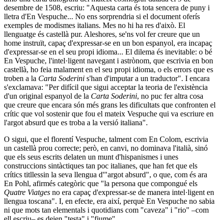
desembre de 1508, escriu: "Aquesta carta és tota sencera de puny i
lletra d'En Vespuche... No ens sorprendria si el document oferís
exemples de modismes italians. Mes no hi ha res d'això. El
llenguatge és castellà pur. Aleshores, se'ns vol fer creure que un
home instruït, capaç d'expressar-se en un bon espanyol, era incapaç
d'expressar-se en el seu propi idioma... El dilema és inevitable: o bé
En Vespuche, l'intel·ligent navegant i astrònom, que escrivia en bon
castellà, ho feia malament en el seu propi idioma, o els errors que es
troben a la
Carta Soderini
s'han d'imputar a un traductor". I encara
s'exclamava: "Per difícil que sigui acceptar la teoria de l'existència
d'un original espanyol de la
Carta Soderini
, no puc fer altra cosa
que creure que encara són més grans les dificultats que confronten el
crític que vol sostenir que fou el mateix Vespuche qui va escriure en
l'argot absurd que es troba a la versió italiana".
O sigui, que el florentí Vespuche, talment com En Colom, escrivia
un castellà prou correcte; però, en canvi, no dominava l'italià, sinó
que els seus escrits delaten un munt d'hispanismes i unes
construccions sintàctiques tan poc italianes, que han fet que els
crítics titllessin la seva llengua d'"argot absurd", o que, com és ara
En Pohl, afirmés categòric que "la persona que compongué els
Quatre Viatges
no era capaç d'expressar-se de manera intel·ligent en
llengua toscana". I, en efecte, era així, perquè En Vespuche no sabia
ni que mots tan elementals i quotidians com "caveza" i "rio" –com
ell escriu– es deien "testa" i "fiume".