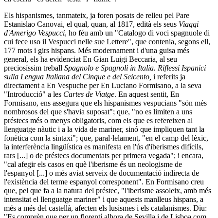
Els hispanismes, tanmateix, ja foren posats de relleu pel Pare
Estanislao Canovai, el qual, quan, al 1817, edità els seus
Viaggi
d'Amerigo Vespucci
, ho féu amb un "Catalogo di voci spagnuole di
cui fece uso il Vespucci nelle sue Lettere", que contenia, segons ell,
177 mots i girs hispans. Més modernament i d'una guisa més
general, els ha evidenciat En Gian Luigi Beccaria, al seu
preciosíssim treball
Spagnolo e Spagnoli in Italia. Riflessi Ispanici
sulla Lengua Italiana del Cinque e del Seicento,
i referits ja
directament a En Vespuche per En Luciano Formisano, a la seva
"Introducció" a les
Cartes de Viatge
. En aquest sentit, En
Formisano, ens assegura que els hispanismes vespucians "són més
nombrosos del que s'havia suposat"; que, "no es limiten a uns
préstecs més o menys obligatoris, com els que es refereixen al
llenguatge nàutic i a la vida de mariner, sinó que impliquen tant la
fonètica com la sintaxi"; que, paral·lelament, "en el camp del lèxic,
la interferència lingüística es manifesta en l'ús d'iberismes difícils,
rars [...] o de préstecs documentats per primera vegada"; i encara,
"cal afegir els casos en què l'iberisme és un neologisme de
l'espanyol [...] o més aviat serveix de documentació indirecta de
l'existència del terme espanyol corresponent". En Formisano creu
que, pel que fa a la natura del préstec, "l'iberisme assoleix, amb més
intensitat el llenguatge mariner" i que aquests manlleus hispans, a
més a més del castellà, afecten els lusismes i els catalanismes. Diu:
"Es comprèn que per un florentí alhora de Sevilla i de Lisboa com