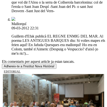
que vol dir l'Alou o la serra de Collserola barcelonina: col de
l'erola o Sant Joan Despí -Sant Joan del Pi- o sant Just
Desvern -Sant Just del Vern-
Mallorquí
09-03-2012 22:31
Guillem d'Efak publicà EL REGNE ENMIG DEL MAR. Al
poema LES ANTIGUES BARQUES diu: Si volies mapes els
feien aquí! En Jafuda Quesques era mallorquí! Ho era en
Colom, també n'Aimeric (Despuig o Vespuccio? d'això jo
me'n ric!)...
Els comentaris per aquest article ja estan tancats.
Adhereix-te a l'Institut Nova Història!
EDITORIAL