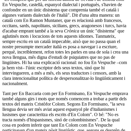
En Vespuche, castellà, espanyol dialectal i portuguès, s'havien de
confondre en un únic disistema que comprenia també el català i
algunes variants dialectals de l'italià". Dit d'una altra manera: un
català com En Ramon Muntaner, que es relacionà amb francesos,
occitans, sards, napolitans, sicilians, grecs, aragonesos i turcs, havia
d'acabar emprant també a la seva
Crònica
un únic "disistema" que
aglutinés mots i locucions de tots aquests idiomes. Tanmateix,
sempre escriu en un català impecable, això que no passa quan el
nostre presumpte mercader italià es posa a navegar i a escriure,
perquè, increïblement, refon totes les parles en una de sola i crea una
nova llengua, més digna d'estudi de psiquiatres que no pas de
lingüistes. Hi ha una explicació racional: no fou En Vespuche –com
ja hem vist– l'únic escriptor dels seus textos, sinó que hi
intervingueren, a més a més, els seus traductors i censors, amb la
clara intencionalitat política de despersonalitzar-lo lingüísticament i
nacionalment.
Tant per En Baccaria com per En Formisano, En Vespuche emprava
també alguns girs i mots que només comencem a trobar a partir dels
textos del mateix Cristòfor Colom. Segons En Formisano, "la seva
llengua devia ser més aviat aquest espanyol ple d'italianismes i
lusismes que caracteritza els escrits d'En Colom". O bé: "No es
tracta només d'hispanismes, sinó de colombinismes". De la qual
cosa en podem inferir que tant En Colom com En Vespuche
participaven d'un mateix pòsit lingüístic, que, segons es desprèn de