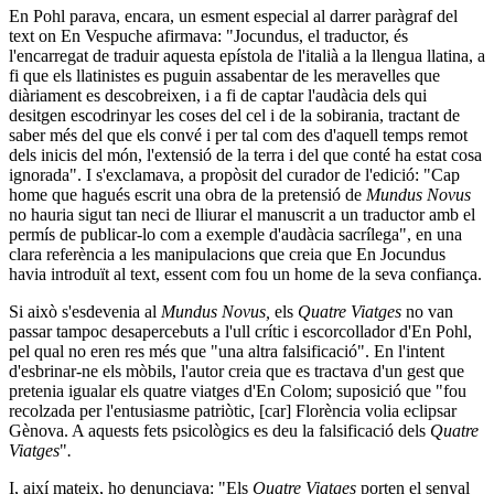
En Pohl parava, encara, un esment especial al darrer paràgraf del
text on En Vespuche afirmava: "Jocundus, el traductor, és
l'encarregat de traduir aquesta epístola de l'italià a la llengua llatina, a
fi que els llatinistes es puguin assabentar de les meravelles que
diàriament es descobreixen, i a fi de captar l'audàcia dels qui
desitgen escodrinyar les coses del cel i de la sobirania, tractant de
saber més del que els convé i per tal com des d'aquell temps remot
dels inicis del món, l'extensió de la terra i del que conté ha estat cosa
ignorada". I s'exclamava, a propòsit del curador de l'edició: "Cap
home que hagués escrit una obra de la pretensió de
Mundus Novus
no hauria sigut tan neci de lliurar el manuscrit a un traductor amb el
permís de publicar-lo com a exemple d'audàcia sacrílega", en una
clara referència a les manipulacions que creia que En Jocundus
havia introduït al text, essent com fou un home de la seva confiança.
Si això s'esdevenia al
Mundus Novus,
els
Quatre Viatges
no van
passar tampoc desapercebuts a l'ull crític i escorcollador d'En Pohl,
pel qual no eren res més que "una altra falsificació". En l'intent
d'esbrinar-ne els mòbils, l'autor creia que es tractava d'un gest que
pretenia igualar els quatre viatges d'En Colom; suposició que "fou
recolzada per l'entusiasme patriòtic, [car] Florència volia eclipsar
Gènova. A aquests fets psicològics es deu la falsificació dels
Quatre
Viatges
"
.
I, així mateix, ho denunciava: "Els
Quatre Viatges
porten el senyal