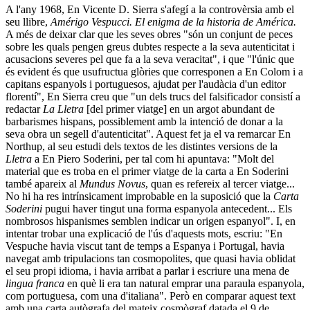
A l'any 1968, En Vicente D. Sierra s'afegí a la controvèrsia amb el
seu llibre,
Amérigo Vespucci. El enigma de la historia de América.
A més de deixar clar que les seves obres "són un conjunt de peces
sobre les quals pengen greus dubtes respecte a la seva autenticitat i
acusacions severes pel que fa a la seva veracitat", i que "l'únic que
és evident és que usufructua glòries que corresponen a En Colom i a
capitans espanyols i portuguesos, ajudat per l'audàcia d'un editor
florentí", En Sierra creu que "un dels trucs del falsificador consistí a
redactar
La Lletra
[del primer viatge] en un argot abundant de
barbarismes hispans, possiblement amb la intenció de donar a la
seva obra un segell d'autenticitat". Aquest fet ja el va remarcar En
Northup, al seu estudi dels textos de les distintes versions de la
Lletra
a En Piero Soderini, per tal com hi apuntava: "Molt del
material que es troba en el primer viatge de la carta a En Soderini
també apareix al
Mundus Novus
, quan es refereix al tercer viatge...
No hi ha res intrínsicament improbable en la suposició que la
Carta
Soderini
pugui haver tingut una forma espanyola antecedent... Els
nombrosos hispanismes semblen indicar un origen espanyol". I, en
intentar trobar una explicació de l'ús d'aquests mots, escriu: "En
Vespuche havia viscut tant de temps a Espanya i Portugal, havia
navegat amb tripulacions tan cosmopolites, que quasi havia oblidat
el seu propi idioma, i havia arribat a parlar i escriure una mena de
lingua franca
en què li era tan natural emprar una paraula espanyola,
com portuguesa, com una d'italiana". Però en comparar aquest text
amb una carta autògrafa del mateix cosmògraf datada el 9 de