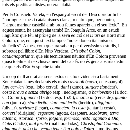
tots els predits analistes, no era l'italià.
Per la Consuelo Varela, en l'espanyol escrit del Descobridor hi ha
"portuguesismes i catalanismes clars", mentre que, per contra,
"l'argot mariner castellà amb prou feines apareix en el seu lèxic". En
aquest sentit, ha assenyalat també En Joaquín Arce, en un estudi
lingüístic que féu al pròleg de la seva edició del
Diari de
Bord d'En
Colom, que, en aquest text tampoc "no es donen italianismes
sintàctics". A més, com que ara sabem per diversíssims estudis, i
sobretot pel llibre d'En Nito Verdera,
Cristóbal Colón,
catalanoparlante,
que els tecnicismes nàutics d'En Colom provenen
quasi totalment i exclusivament del català, no és gens abstrús deduir-
ne que els d'En Vespuche també.
Un cop d'ull acurat als seus textos ens ho evidencia a bastament.
Són catalanismes declarats els mots
cavriuoli
(corzo, en espanyol),
lupi cervieri
(esp., lobo cerval),
dani
(gamo),
surgere
(fondear),
costa brava e senza abrigo
(esp., neologisme)
, a barlovento
(1a doc.
C. Colom),
giunchi
(1a doc. esp. 1525),
a circa di
(cerca de),
giunto
con
(junto a),
stare ferito, stare mal ferito
(herido),
aliggiare
(aliviar),
arrivare
(llegar),
commetere la costa
(tentar la costa),
corrersi
(dirigirse),
esgottare
(agotar, desgotar),
sozobrare,
terra
adentro, istorach
,
sforzo, folgare, formoso, resto rogando a Dio,
Calis
(Cádiz)
, mal forate
(mal horadadas),
Christophal Colombo
,
almanach, acio che, veggo tener l'un polo e l'altro
, i moltíssims