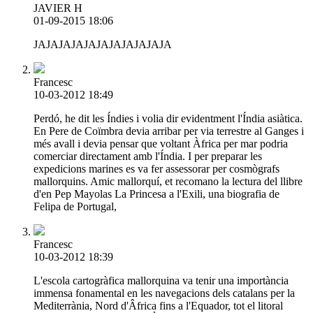
JAVIER H
01-09-2015 18:06
JAJAJAJAJAJAJAJAJAJAJA
Francesc
10-03-2012 18:49
Perdó, he dit les Índies i volia dir evidentment l'Índia asiàtica.
En Pere de Coïmbra devia arribar per via terrestre al Ganges i
més avall i devia pensar que voltant Àfrica per mar podria
comerciar directament amb l'Índia. I per preparar les
expedicions marines es va fer assessorar per cosmògrafs
mallorquins. Amic mallorquí, et recomano la lectura del llibre
d'en Pep Mayolas La Princesa a l'Exili, una biografia de
Felipa de Portugal,
Francesc
10-03-2012 18:39
L'escola cartogràfica mallorquina va tenir una importància
immensa fonamental en les navegacions dels catalans per la
Mediterrània, Nord d'Âfrica fins a l'Equador, tot el litoral