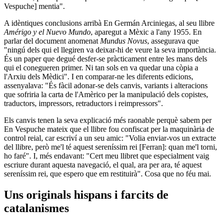
Vespuche] mentia".
A idèntiques conclusions arribà En Germán Arciniegas, al seu llibre
Amérigo y el Nuevo Mundo
, aparegut a Mèxic a l'any 1955. En
parlar del document anomenat
Mundus Novus
, assegurava que
"ningú dels qui el llegiren va deixar-hi de veure la seva importància.
És un paper que degué desfer-se pràcticament entre les mans dels
qui el conegueren primer. Ni tan sols en va quedar una còpia a
l'Arxiu dels Mèdici". I en comparar-ne les diferents edicions,
assenyalava: "És fàcil adonar-se dels canvis, variants i alteracions
que sofriria la carta de l'Amèrico per la manipulació dels copistes,
traductors, impressors, retraductors i reimpressors".
Els canvis tenen la seva explicació més raonable perquè sabem per
En Vespuche mateix que el llibre fou confiscat per la maquinària de
control reial, car escriví a un seu amic: "Volia enviar-vos un extracte
del llibre, però me'l té aquest sereníssim rei [Ferran]: quan me'l torni,
ho faré". I, més endavant: "Cert meu llibret que especialment vaig
escriure durant aquesta navegació, el qual, ara per ara, té aquest
sereníssim rei, que espero que em restituirà". Cosa que no féu mai.
Uns originals hispans i farcits de
catalanismes