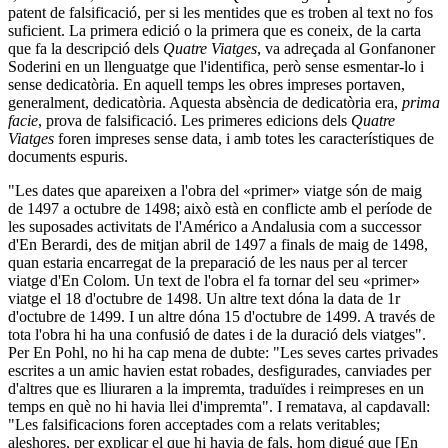
patent de falsificació, per si les mentides que es troben al text no fos
suficient. La primera edició o la primera que es coneix, de la carta
que fa la descripció dels
Quatre Viatges
, va adreçada al Gonfanoner
Soderini en un llenguatge que l'identifica, però sense esmentar-lo i
sense dedicatòria. En aquell temps les obres impreses portaven,
generalment, dedicatòria. Aquesta absència de dedicatòria era,
prima
facie
, prova de falsificació. Les primeres edicions dels
Quatre
Viatges
foren impreses sense data, i amb totes les característiques de
documents espuris.
"Les dates que apareixen a l'obra del «primer» viatge són de maig
de 1497 a octubre de 1498; això està en conflicte amb el període de
les suposades activitats de l'Américo a Andalusia com a successor
d'En Berardi, des de mitjan abril de 1497 a finals de maig de 1498,
quan estaria encarregat de la preparació de les naus per al tercer
viatge d'En Colom. Un text de l'obra el fa tornar del seu «primer»
viatge el 18 d'octubre de 1498. Un altre text dóna la data de 1r
d'octubre de 1499. I un altre dóna 15 d'octubre de 1499. A través de
tota l'obra hi ha una confusió de dates i de la duració dels viatges".
Per En Pohl, no hi ha cap mena de dubte: "Les seves cartes privades
escrites a un amic havien estat robades, desfigurades, canviades per
d'altres que es lliuraren a la impremta, traduïdes i reimpreses en un
temps en què no hi havia llei d'impremta". I rematava, al capdavall:
"Les falsificacions foren acceptades com a relats veritables;
aleshores, per explicar el que hi havia de fals, hom digué que [En