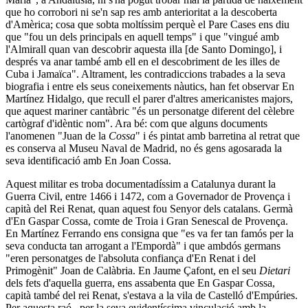
que ho corrobori ni se'n sap res amb anterioritat a la descoberta
d'Amèrica; cosa que sobta moltíssim perquè el Pare Cases ens diu
que "fou un dels principals en aquell temps" i que "vingué amb
l'Almirall quan van descobrir aquesta illa [de Santo Domingo], i
després va anar també amb ell en el descobriment de les illes de
Cuba i Jamaïca". Altrament, les contradiccions trabades a la seva
biografia i entre els seus coneixements nàutics, han fet observar En
Martínez Hidalgo, que recull el parer d'altres americanistes majors,
que aquest mariner cantàbric "és un personatge diferent del cèlebre
cartògraf d'idèntic nom". Ara bé: com que alguns documents
l'anomenen "Juan de la
Cossa
" i és pintat amb barretina al retrat que
es conserva al Museu Naval de Madrid, no és gens agosarada la
seva identificació amb En Joan Cossa.
Aquest militar es troba documentadíssim a Catalunya durant la
Guerra Civil, entre 1466 i 1472, com a Governador de Provença i
capità del Rei Renat, quan aquest fou Senyor dels catalans. Germà
d'En Gaspar Cossa, comte de Troia i Gran Senescal de Provença.
En Martínez Ferrando ens consigna que "es va fer tan famós per la
seva conducta tan arrogant a l'Empordà" i que ambdós germans
"eren personatges de l'absoluta confiança d'En Renat i del
Primogènit" Joan de Calàbria. En Jaume Çafont, en el seu
Dietari
dels fets d'aquella guerra, ens assabenta que En Gaspar Cossa,
capità també del rei Renat, s'estava a la vila de Castelló d'Empúries.
Per aquesta raó –per la seva evidentíssima vinculació amb la