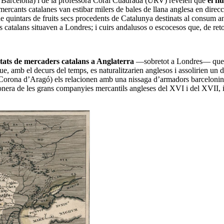
C, Barcelona) i de la professora Coral Cuadrada (URV) revelen que
el f
cants catalanes van estibar milers de bales de llana anglesa en direcció a
s de quintars de fruits secs procedents de Catalunya destinats al consum 
els catalans situaven a Londres; i cuirs andalusos o escocesos que, de re
tats de mercaders catalans a Anglaterra
—sobretot a Londres— que, 
, amb el decurs del temps, es naturalitzarien anglesos i assolirien un d
 Corona d’Aragó) els relacionen amb una nissaga d’armadors barcelonins
ionera de les grans companyies mercantils angleses del XVI i del XVII, i