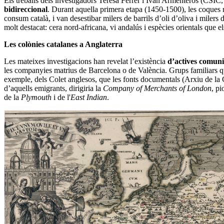
Els treballs dels investigadors Teresa Ferrer i Ivan Armenteros (CSI
bidireccional
. Durant aquella primera etapa (1450-1500), les coques mer
consum català, i van desestibar milers de barrils d’oli d’oliva i miler
molt destacat: cera nord-africana, vi andalús i espècies orientals que 
Les colònies catalanes a Anglaterra
Les mateixes investigacions han revelat l’existència
d’actives comuni
les companyies matrius de Barcelona o de València. Grups familiars que
exemple, dels Colet anglesos, que les fonts documentals (Arxiu de la
d’aquells emigrants, dirigiria la
Company of Merchants of London
, p
de la
Plymouth
i de l'
East Indian
.