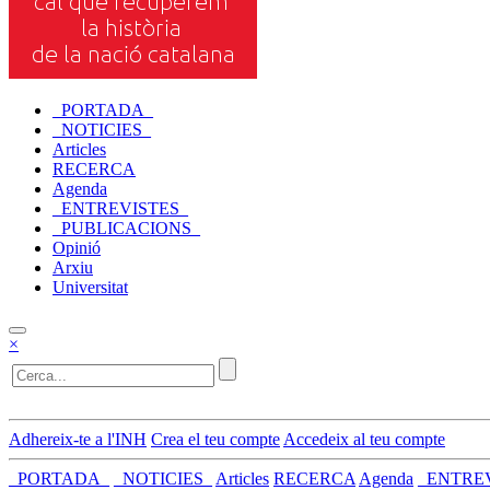
_PORTADA_
_NOTICIES_
Articles
RECERCA
Agenda
_ENTREVISTES_
_PUBLICACIONS_
Opinió
Arxiu
Universitat
×
Adhereix-te a l'INH
Crea el teu compte
Accedeix al teu compte
_PORTADA_
_NOTICIES_
Articles
RECERCA
Agenda
_ENTRE