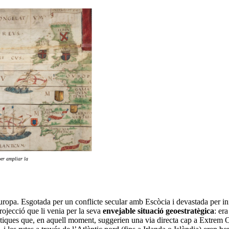
per ampliar la
opa. Esgotada per un conflicte secular amb Escòcia i devastada per infin
rojecció que li venia per la seva
envejable situació geoestratègica
: er
ntiques que, en aquell moment, suggerien una via directa cap a Extrem O