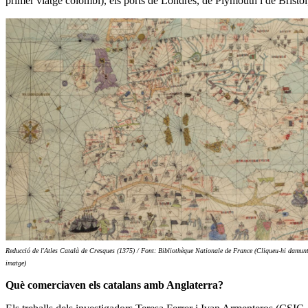
primer viatge colombí), els ports de Londres, de Plymouth i de Bristol, 
Reducció de l'Atles Català de Cresques (1375) / Font: Bibliothèque Nationale de France (Cliqueu-hi damun
imatge)
Què comerciaven els catalans amb Anglaterra?