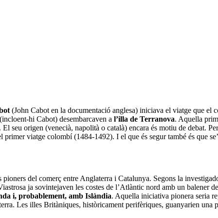
bot
(John Cabot en la documentació anglesa) iniciava el viatge que el c
ts (incloent-hi Cabot) desembarcaven a
l’illa de Terranova
. Aquella prim
 El seu origen (venecià, napolità o català) encara és motiu de debat. Per
 primer viatge colombí (1484-1492). I el que és segur també és que se’n v
ioners del comerç entre Anglaterra i Catalunya. Segons la investigado
iastrosa ja sovintejaven les costes de l’Atlàntic nord amb un balener de
da i, probablement, amb Islàndia
. Aquella iniciativa pionera seria 
terra. Les illes Britàniques, històricament perifèriques, guanyarien una 