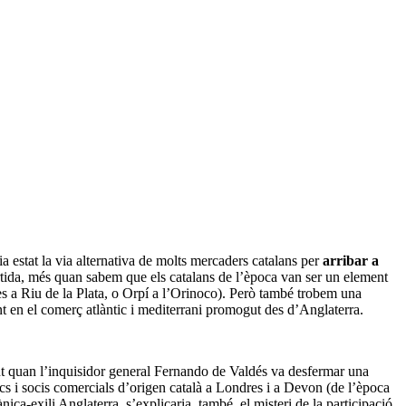
a estat la via alternativa de molts mercaders catalans per
arribar a
vertida, més quan sabem que els catalans de l’època van ser un element
s a Riu de la Plata, o Orpí a l’Orinoco). Però també trobem una
t en el comerç atlàntic i mediterrani promogut des d’Anglaterra.
t quan l’inquisidor general Fernando de Valdés va desfermar una
mics i socis comercials d’origen català a Londres i a Devon (de l’època
nica-exili Anglaterra, s’explicaria, també, el misteri de la participació