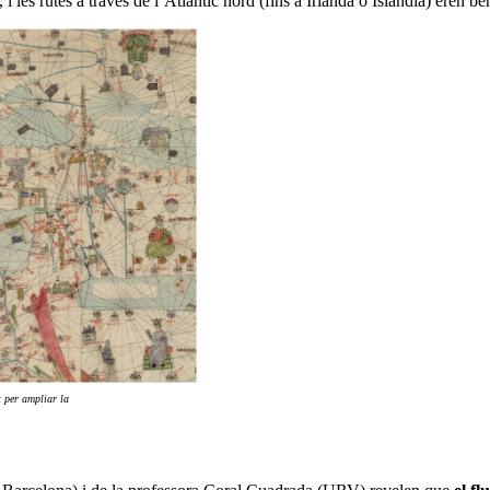
i les rutes a través de l’Atlàntic nord (fins a Irlanda o Islàndia) eren 
t per ampliar la