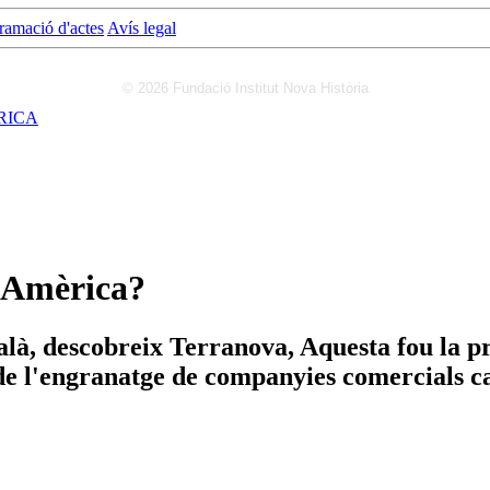
ramació d'actes
Avís legal
© 2026 Fundació Institut Nova Història
RICA
a Amèrica?
alà, descobreix Terranova, Aquesta fou la 
e l'engranatge de companyies comercials cat