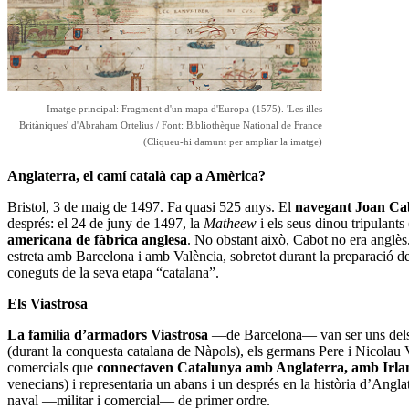
Imatge principal: Fragment d'un mapa d'Europa (1575). 'Les illes
Britàniques' d'Abraham Ortelius / Font: Bibliothèque National de France
(Cliqueu-hi damunt per ampliar la imatge)
Anglaterra, el camí català cap a Amèrica?
Bristol, 3 de maig de 1497. Fa quasi 525 anys. El
navegant Joan Ca
després: el 24 de juny de 1497, la
Matheew
i els seus dinou tripulan
americana de fàbrica anglesa
. No obstant això, Cabot no era anglès.
estreta amb Barcelona i amb València, sobretot durant la preparació del
coneguts de la seva etapa “catalana”.
Els Viastrosa
La família d’armadors Viastrosa
—de Barcelona— van ser uns dels p
(durant la conquesta catalana de Nàpols), els germans Pere i Nicolau V
comercials que
connectaven Catalunya amb Anglaterra, amb Irlan
venecians) i representaria un abans i un després en la història d’Angla
naval —militar i comercial— de primer ordre.