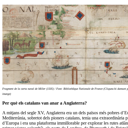
Fragment de la carta naval de Miller (1505) / Font: Bibliothèque Nationale de France (Cliqueu-hi damunt 
imatge)
Per què els catalans van anar a Anglaterra?
A mitjans del segle XV, Anglaterra era un dels països més pobres d’Eur
Mediterrània, sobretot dels pioners catalans, tenia una extraordinària p
d’Europa i era una plataforma immillorable per explorar les rutes atlà