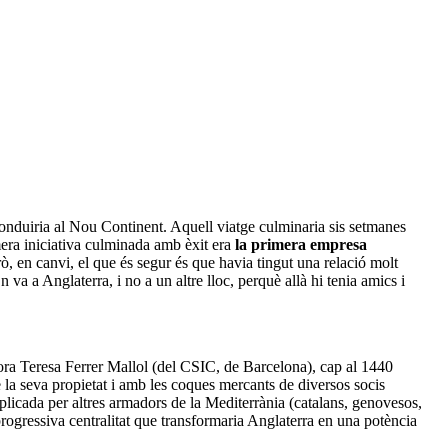
onduiria al Nou Continent. Aquell viatge culminaria sis setmanes
era iniciativa culminada amb èxit era
la primera empresa
ò, en canvi, el que és segur és que havia tingut una relació molt
a a Anglaterra, i no a un altre lloc, perquè allà hi tenia amics i
ra Teresa Ferrer Mallol (del CSIC, de Barcelona), cap al 1440
 la seva propietat i amb les coques mercants de diversos socis
replicada per altres armadors de la Mediterrània (catalans, genovesos,
progressiva centralitat que transformaria Anglaterra en una potència