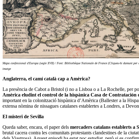
Mapa confessional d'Europa (segle XVII) / Font: Bibliothèque Nationale de France (Cliqueu-hi damunt per 
imatge
Anglaterra, el camí català cap a Amèrica?
La presència de Cabot a Bristol (i no a Lisboa o a La Rochelle, per pos
Amèrica eludint el control de la hispànica Casa de Contratación 
important en la colonització hispànica d’Amèrica (Ballester a la Hisp
extensa nòmina de nissagues catalanes establertes a Londres, a Devon 
El misteri de Sevilla
Queda saber, encara, el paper dels
mercaders catalans establerts a S
brutal cacera contra les comunitats protestants clandestines de la ciut
dels Viastrosa). Aquest episodi ha estat poc estudiat, però si es confirm