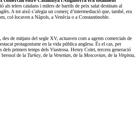
lux comercial entre Catalunya i Anglaterra era totalment
ls telers catalans i milers de barrils de peix salat destinats al
anglès. A tot això s’afegia un comerç d’intermediació que, també, era
torn, col·locaven a Nàpols, a Venècia o a Constantinoble.
des de mitjans del segle XV, actuaven com a agents comercials de
estacat protagonisme en la vida pública anglesa. És el cas, per
 dels primers temps dels Viastrosa. Henry Colet, tercera generació
 bressol de la
Turkey
, de la
Venetian
, de la
Moscovian
, de la
Virginia
,