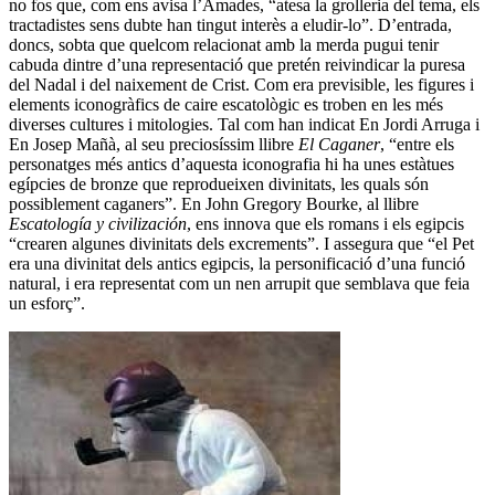
no fos que, com ens avisa l’Amades, “atesa la grolleria del tema, els
tractadistes sens dubte han tingut interès a eludir-lo”. D’entrada,
doncs, sobta que quelcom relacionat amb la merda pugui tenir
cabuda dintre d’una representació que pretén reivindicar la puresa
del Nadal i del naixement de Crist. Com era previsible, les figures i
elements iconogràfics de caire escatològic es troben en les més
diverses cultures i mitologies. Tal com han indicat En Jordi Arruga i
En Josep Mañà, al seu preciosíssim llibre
El Caganer
, “entre els
personatges més antics d’aquesta iconografia hi ha unes estàtues
egípcies de bronze que reprodueixen divinitats, les quals són
possiblement caganers”. En John Gregory Bourke, al llibre
Escatología y civilización
, ens innova que els romans i els egipcis
“crearen algunes divinitats dels excrements”. I assegura que “el Pet
era una divinitat dels antics egipcis, la personificació d’una funció
natural, i era representat com un nen arrupit que semblava que feia
un esforç”.