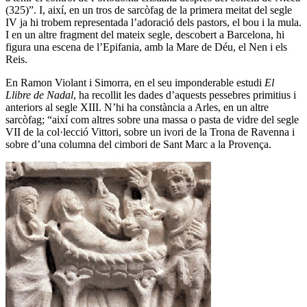
(325)”. I, així, en un tros de sarcòfag de la primera meitat del segle
IV ja hi trobem representada l’adoració dels pastors, el bou i la mula.
I en un altre fragment del mateix segle, descobert a Barcelona, hi
figura una escena de l’Epifania, amb la Mare de Déu, el Nen i els
Reis.
En Ramon Violant i Simorra, en el seu imponderable estudi
El
Llibre de Nadal
,
ha recollit les dades d’aquests pessebres primitius i
anteriors al segle XIII. N’hi ha constància a Arles, en un altre
sarcòfag; “així com altres sobre una massa o pasta de vidre del segle
VII de la col·lecció Vittori, sobre un ivori de la Trona de Ravenna i
sobre d’una columna del cimbori de Sant Marc a la Provença.