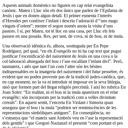
Aquests animals domèstics no figuren en cap relat evangelista
canònic. Mateu i Lluc són els dos únics que parlen de l’Epifania de
Jesús i que en donen algun detall. El primer esmenta l’interès
d’Herodes per conèixer l’infant i descriu l’adoració d’“uns mags
vinguts d’orient”; mentre el segon només anota la visita d’uns
pastors. I si, per Mateu, tot té lloc en una casa, per Lluc els fets
passen en una posada. Res, per tant, de cova, ni de bou, ni de mula.
Una observació idèntica és, alhora, sostinguda per En Pepe
Rodríguez, pel qual, “en els
Evangelis
no hi ha cap text que pugui
justificar l’escenificació del naixement de Jesús en una cova o la
col·laboració abnegada del bou i l’ase escalfant l’infant diví”. Però,
tanmateix, i atès que tant l’un com l’altre són les bèsties
indispensables en la imatgeria del naixement i del futur pessebre, és
evident que no poden provenir pas de la tradició judeo-catòlica, que,
en cap moment, no la va ni introduir ni imposar en la seva litúrgia,
sinó que formen part del llegat religiós precristià. I així ho rubrica En
Joan Soler: “En realitat, ni el bou ni la mula apareixen en el relat
evangèlic; són incorporats per la tradició com a velles divinitats
cereals”. En aquest sentit, l’encerta En Violant i Simorra quan
assegura que el bou i la mula “podrien ser reminiscències de les
representacions simbòliques antigues”. En conseqüència, no
s’estranya que “el mateix sant Ambrós veu en l’ase la representació
dels gentils” i que Gregori Nazianzè el presenti “com portant el pes