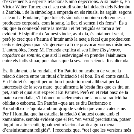
d’excrements o esperits relacionats amb dejeccions. Així mateix, En
Victor Witter Turner, en el seu estudi sobre la iniciació dels Ndembu,
a Zambia, i de la simbologia emprada en els rituals, ha argüit, segons
la Jean La Fontaine, “que tots els símbols combinen referències a
productes corporals, com la sang, la llet, el semen i els fems”. És a
dir, que la connexió entre la merda i el fet religiós es torna a fer
evident. El significat d’aquest vincle, avui dia, és totalment velat,
però jo crec que s’hauria d’intuir amb la neteja fecal que produeixen
certs enteògens quan s’ingereixen a fi de provocar visions místiques.
L’antropòleg Josep M. Fericgla explica al seu llibre
Els jívaros,
caçadors de somnis
, que així li esdevingué en prendre l'aiahuasca
entre els indis shuar, poc abans que la seva consciència fos alterada.
És, finalment, a la rondalla d’En Patufet on acabem de veure la
relació directa entre un ritual d’iniciació i el bou. En el conte català,
En Patufet és ingerit per un bou i posteriorment alliberat per la
intercessió de la seva mare, que alimenta la bèstia fins que es tira un
pet, amb el qual surt expel·lit En Patufet. Però en el relat basc de la
mateixa rondalla, s’hi donen uns elements que la nostra tradició ha
oblidat o esborrat. En Patufet –que ara es diu Barbantxo o
Kukubiltxo– s’ajunta amb un grup de vailets que van a catecisme.
Per l’Hornilla, que ha estudiat la relació d’aquest conte amb el
xamanisme, sembla evident que el fet, “en versió precristiana, potser
tingui un altre sentit, igualment relacionat amb alguna mena
d’ensinistrament religiós”. I reconeix que, “tot i que les versions més