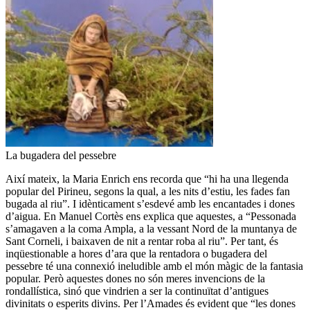
La bugadera del pessebre
Així mateix, la Maria Enrich ens recorda que “hi ha una llegenda
popular del Pirineu, segons la qual, a les nits d’estiu, les fades fan
bugada al riu”. I idènticament s’esdevé amb les encantades i dones
d’aigua. En Manuel Cortès ens explica que aquestes, a “Pessonada
s’amagaven a la coma Ampla, a la vessant Nord de la muntanya de
Sant Corneli, i baixaven de nit a rentar roba al riu”. Per tant, és
inqüestionable a hores d’ara que la rentadora o bugadera del
pessebre té una connexió ineludible amb el món màgic de la fantasia
popular. Però aquestes dones no són meres invencions de la
rondallística, sinó que vindrien a ser la continuïtat d’antigues
divinitats o esperits divins. Per l’Amades és evident que “les dones