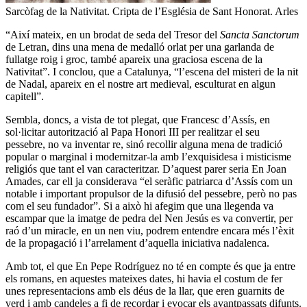
Sarcòfag de la Nativitat. Cripta de l’Església de Sant Honorat. Arles
“Així mateix, en un brodat de seda del Tresor del
Sancta Sanctorum
de Letran, dins una mena de medalló orlat per una garlanda de
fullatge roig i groc, també apareix una graciosa escena de la
Nativitat”. I conclou, que a Catalunya, “l’escena del misteri de la nit
de Nadal, apareix en el nostre art medieval, esculturat en algun
capitell”.
Sembla, doncs, a vista de tot plegat, que Francesc d’Assís, en
sol·licitar autorització al Papa Honori III per realitzar el seu
pessebre, no va inventar re, sinó recollir alguna mena de tradició
popular o marginal i modernitzar-la amb l’exquisidesa i misticisme
religiós que tant el van caracteritzar. D’aquest parer seria En Joan
Amades, car ell ja considerava “el seràfic patriarca d’Assís com un
notable i important propulsor de la difusió del pessebre, però no pas
com el seu fundador”. Si a això hi afegim que una llegenda va
escampar que la imatge de pedra del Nen Jesús es va convertir, per
raó d’un miracle, en un nen viu, podrem entendre encara més l’èxit
de la propagació i l’arrelament d’aquella iniciativa nadalenca.
Amb tot, el que En Pepe Rodríguez no té en compte és que ja entre
els romans, en aquestes mateixes dates, hi havia el costum de fer
unes representacions amb els déus de la llar, que eren guarnits de
verd i amb candeles a fi de recordar i evocar els avantpassats difunts.