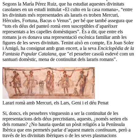
Segons la María Pérez Ruiz, que ha estudiat aquestes divinitats
casolanes en un estudi intitulat «El culto en la casa romana», “entre
les divinitats més representades als lararis es troben Mercuri,
Hèrcules, Fortuna, Bacus o Venus”, per bé que també assegura que
“tots els déus del panteó romà eren susceptibles d’aparèixer
representats a les capelles domèstiques”. És a dir, que entre els
romans ja es donava una representació escènica familiar amb les
figures de les seves divinitats. Tenint això en compte, En Joan Soler
i Amigó, ha consignat amb gran encert, a la seva
Enciclopèdia de la
Fantasia Popular Catalana,
que "el pessebre casolà esdevé com un
santuari domèstic, mena de continuïtat dels lararis romans".
Larari romà amb Mercuri, els Lars, Geni i el déu Penat
Si, doncs, els pessebres vinguessin a ser la continuïtat de les
representacions dels déus precristians, aquests, ¿només serien els
dels romans? ¿No hauria quedat un pòsit religiós a la Península
Ibèrica que ens permetés parlar d’aquest mateix
contínuum
, però a
través de les divinitats ibèriques o de les seves plasmacions