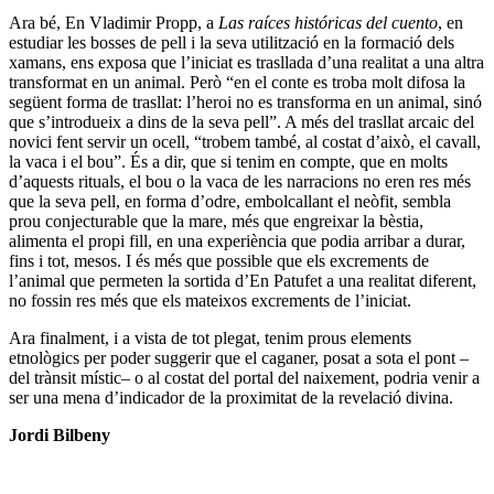
Ara bé, En Vladimir Propp, a
Las raíces históricas del cuento
, en
estudiar les bosses de pell i la seva utilització en la formació dels
xamans, ens exposa que l’iniciat es trasllada d’una realitat a una altra
transformat en un animal. Però “en el conte es troba molt difosa la
següent forma de trasllat: l’heroi no es transforma en un animal, sinó
que s’introdueix a dins de la seva pell”. A més del trasllat arcaic del
novici fent servir un ocell, “trobem també, al costat d’això, el cavall,
la vaca i el bou”. És a dir, que si tenim en compte, que en molts
d’aquests rituals, el bou o la vaca de les narracions no eren res més
que la seva pell, en forma d’odre, embolcallant el neòfit, sembla
prou conjecturable que la mare, més que engreixar la bèstia,
alimenta el propi fill, en una experiència que podia arribar a durar,
fins i tot, mesos. I és més que possible que els excrements de
l’animal que permeten la sortida d’En Patufet a una realitat diferent,
no fossin res més que els mateixos excrements de l’iniciat.
Ara finalment, i a vista de tot plegat, tenim prous elements
etnològics per poder suggerir que el caganer, posat a sota el pont –
del trànsit místic– o al costat del portal del naixement, podria venir a
ser una mena d’indicador de la proximitat de la revelació divina.
Jordi Bilbeny