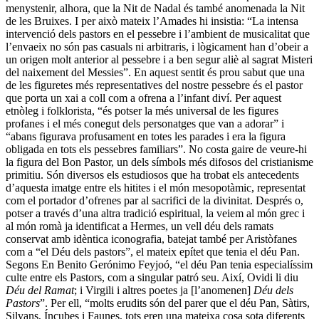
menystenir, alhora, que la Nit de Nadal és també anomenada la Nit
de les Bruixes. I per això mateix l’Amades hi insistia: “La intensa
intervenció dels pastors en el pessebre i l’ambient de musicalitat que
l’envaeix no són pas casuals ni arbitraris, i lògicament han d’obeir a
un origen molt anterior al pessebre i a ben segur aliè al sagrat Misteri
del naixement del Messies”. En aquest sentit és prou sabut que una
de les figuretes més representatives del nostre pessebre és el pastor
que porta un xai a coll com a ofrena a l’infant diví. Per aquest
etnòleg i folklorista, “és potser la més universal de les figures
profanes i el més conegut dels personatges que van a adorar” i
“abans figurava profusament en totes les parades i era la figura
obligada en tots els pessebres familiars”. No costa gaire de veure-hi
la figura del Bon Pastor, un dels símbols més difosos del cristianisme
primitiu. Són diversos els estudiosos que ha trobat els antecedents
d’aquesta imatge entre els hitites i el món mesopotàmic, representat
com el portador d’ofrenes par al sacrifici de la divinitat. Després o,
potser a través d’una altra tradició espiritual, la veiem al món grec i
al món romà ja identificat a Hermes, un vell déu dels ramats
conservat amb idèntica iconografia, batejat també per Aristòfanes
com a “el Déu dels pastors”, el mateix epítet que tenia el déu Pan.
Segons En Benito Gerónimo Feyjoó, “el déu Pan tenia especialíssim
culte entre els Pastors, com a singular patró seu. Així, Ovidi li diu
Déu del Ramat
; i Virgili i altres poetes ja [l’anomenen]
Déu dels
Pastors
”. Per ell, “molts erudits són del parer que el déu Pan, Sàtirs,
Silvans, Íncubes i Faunes, tots eren una mateixa cosa sota diferents