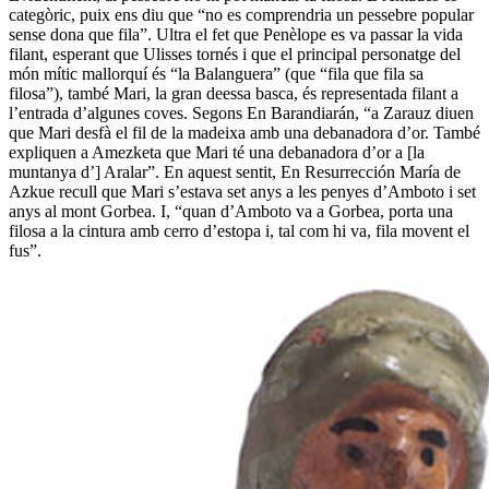
categòric, puix ens diu que “no es comprendria un pessebre popular
sense dona que fila”. Ultra el fet que Penèlope es va passar la vida
filant, esperant que Ulisses tornés i que el principal personatge del
món mític mallorquí és “la Balanguera” (que “fila que fila sa
filosa”), també Mari, la gran deessa basca, és representada filant a
l’entrada d’algunes coves. Segons En Barandiarán, “a Zarauz diuen
que Mari desfà el fil de la madeixa amb una debanadora d’or. També
expliquen a Amezketa que Mari té una debanadora d’or a [la
muntanya d’] Aralar”. En aquest sentit, En Resurrección María de
Azkue recull que Mari s’estava set anys a les penyes d’Amboto i set
anys al mont Gorbea. I, “quan d’Amboto va a Gorbea, porta una
filosa a la cintura amb cerro d’estopa i, tal com hi va, fila movent el
fus”.