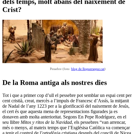
dels temps, molt abans del naixement de
Crist?
Pessebre (foto:
blog de lloguersegur.cat
)
De la Roma antiga als nostres dies
Tot i que a primer cop d’ull el pessebre pot semblar un espai cent per
cent cristià, creat, mercès a l’impuls de Francesc d’Assís, la mitjanit
de Nadal de l’any 1223 per a la glorificació del naixement de Jesús,
el cert és que aquesta mena de representacions figurades ja es
donaven amb molta anterioritat. Segons En Pepe Rodríguez, en el
seu llibre
Mitos y ritos de la Navidad
, els pessebres “van arrencar,
més o menys, al mateix temps que l’Esglésisa Catòlica va començar
a tenir el control de l’ortodòxia cristiana després del concili de Nicea