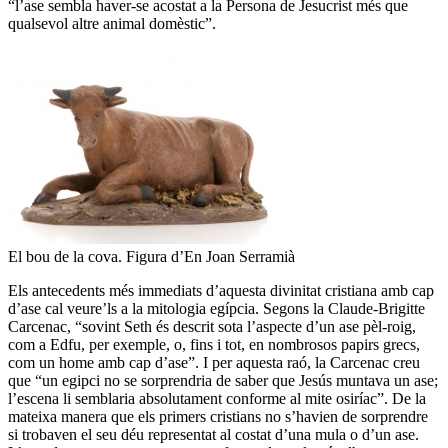
“l’ase sembla haver-se acostat a la Persona de Jesucrist més que
qualsevol altre animal domèstic”.
El bou de la cova. Figura d’En Joan Serramià
Els antecedents més immediats d’aquesta divinitat cristiana amb cap
d’ase cal veure’ls a la mitologia egípcia. Segons la Claude-Brigitte
Carcenac, “sovint Seth és descrit sota l’aspecte d’un ase pèl-roig,
com a Edfu, per exemple, o, fins i tot, en nombrosos papirs grecs,
com un home amb cap d’ase”. I per aquesta raó, la Carcenac creu
que “un egipci no se sorprendria de saber que Jesús muntava un ase;
l’escena li semblaria absolutament conforme al mite osiríac”. De la
mateixa manera que els primers cristians no s’havien de sorprendre
si trobaven el seu déu representat al costat d’una mula o d’un ase.