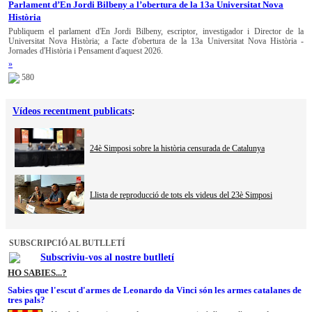
Parlament d’En Jordi Bilbeny a l’obertura de la 13a Universitat Nova
Història
Publiquem el parlament d'En Jordi Bilbeny, escriptor, investigador i Director de la
Universitat Nova Història; a l'acte d'obertura de la 13a Universitat Nova Història -
Jornades d'Història i Pensament d'aquest 2026.
»
580
Vídeos recentment publicats
:
24è Simposi sobre la història censurada de Catalunya
Llista de reproducció de tots els videus del 23è Simposi
SUBSCRIPCIÓ AL BUTLLETÍ
Subscriviu-vos al nostre butlletí
HO SABIES...?
Sabies que l'escut d'armes de Leonardo da Vinci són les armes catalanes de
tres pals?