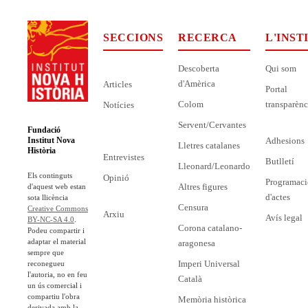
SECCIONS
RECERCA
L'INST
Descoberta
Qui som
d'Amèrica
Articles
Portal
Colom
transparènc
Notícies
Servent/Cervantes
Fundació
Adhesions
Institut Nova
Lletres catalanes
Història
Entrevistes
Butlletí
Lleonard/Leonardo
Els continguts
Opinió
Programaci
Altres figures
d'aquest web estan
d'actes
sota llicència
Censura
Creative Commons
Arxiu
Avís legal
BY-NC-SA 4.0
.
Corona catalano-
Podeu compartir i
adaptar el material
aragonesa
sempre que
Imperi Universal
reconegueu
l'autoria, no en feu
Català
un ús comercial i
compartiu l'obra
Memòria històrica
derivada amb la