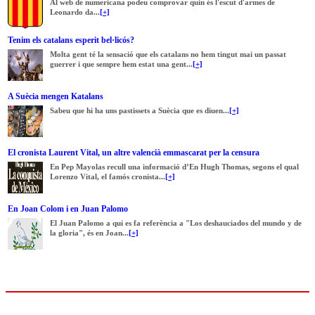
Al web de numericana podeu comprovar quin és l'escut d'armes de
Leonardo da...
[+]
Tenim els catalans esperit bel·licós?
Molta gent té la sensació que els catalans no hem tingut mai un passat
guerrer i que sempre hem estat una gent...
[+]
A Suècia mengen Katalans
Sabeu que hi ha uns pastissets a Suècia que es diuen...
[+]
El cronista Laurent Vital, un altre valencià emmascarat per la censura
En Pep Mayolas recull una informació d’En Hugh Thomas, segons el qual
Lorenzo Vital, el famós cronista...
[+]
En Joan Colom i en Juan Palomo
El Juan Palomo a qui es fa referència a "Los deshauciados del mundo y de
la gloria", és en Joan...
[+]