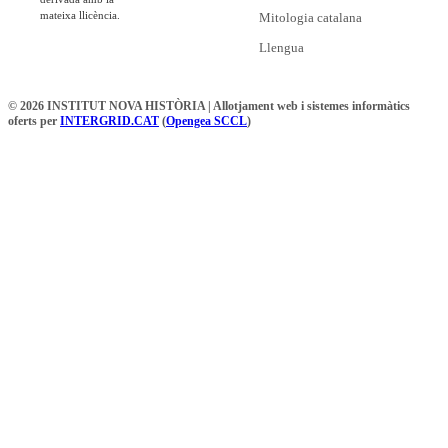
mateixa llicència.
Mitologia catalana
Llengua
© 2026 INSTITUT NOVA HISTÒRIA | Allotjament web i sistemes informàtics
oferts per
INTERGRID.CAT
(
Opengea SCCL
)