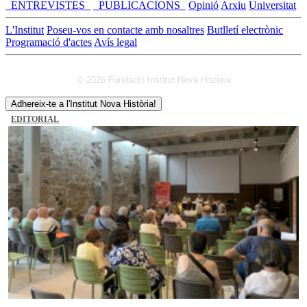
_ENTREVISTES_
_PUBLICACIONS_
Opinió
Arxiu
Universitat
L'Institut
Poseu-vos en contacte amb nosaltres
Butlletí electrònic
Programació d'actes
Avís legal
© 2026 Fundació Institut Nova Història
Adhereix-te a l'Institut Nova Història!
EDITORIAL