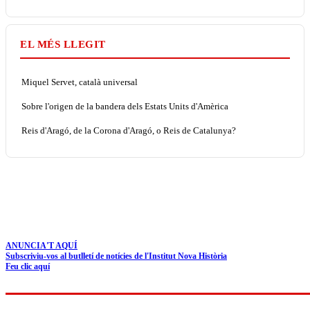
EL MÉS LLEGIT
Miquel Servet, català universal
Sobre l'origen de la bandera dels Estats Units d'Amèrica
Reis d'Aragó, de la Corona d'Aragó, o Reis de Catalunya?
ANUNCIA'T AQUÍ
Subscriviu-vos al butlletí de notícies de l'Institut Nova Història
Feu clic aquí