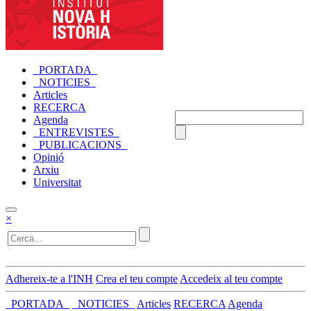
_PORTADA_
_NOTICIES_
Articles
RECERCA
Agenda
_ENTREVISTES_
_PUBLICACIONS_
Opinió
Arxiu
Universitat
×
Adhereix-te a l'INH
Crea el teu compte
Accedeix al teu compte
_PORTADA_
_NOTICIES_
Articles
RECERCA
Agenda