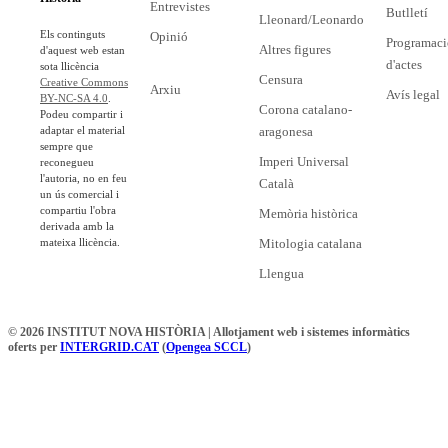
Entrevistes
Butlletí
Lleonard/Leonardo
Els continguts
Opinió
Programaci
Altres figures
d'aquest web estan
d'actes
sota llicència
Censura
Creative Commons
Arxiu
Avís legal
BY-NC-SA 4.0
.
Corona catalano-
Podeu compartir i
adaptar el material
aragonesa
sempre que
Imperi Universal
reconegueu
l'autoria, no en feu
Català
un ús comercial i
compartiu l'obra
Memòria històrica
derivada amb la
mateixa llicència.
Mitologia catalana
Llengua
© 2026 INSTITUT NOVA HISTÒRIA | Allotjament web i sistemes informàtics
oferts per
INTERGRID.CAT
(
Opengea SCCL
)