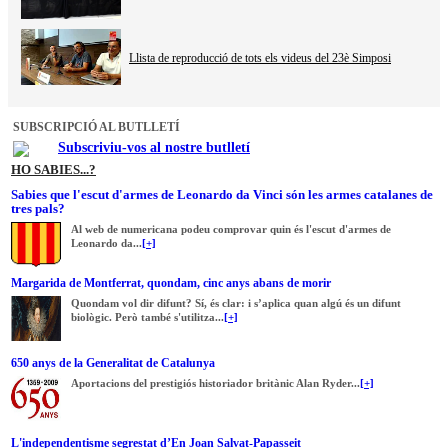
Llista de reproducció de tots els videus del 23è Simposi
SUBSCRIPCIÓ AL BUTLLETÍ
Subscriviu-vos al nostre butlletí
HO SABIES...?
Sabies que l'escut d'armes de Leonardo da Vinci són les armes catalanes de
tres pals?
Al web de numericana podeu comprovar quin és l'escut d'armes de
Leonardo da...
[+]
Margarida de Montferrat, quondam, cinc anys abans de morir
Quondam vol dir difunt? Sí, és clar: i s’aplica quan algú és un difunt
biològic. Però també s'utilitza...
[+]
650 anys de la Generalitat de Catalunya
Aportacions del prestigiós historiador britànic Alan Ryder...
[+]
L'independentisme segrestat d’En Joan Salvat-Papasseit