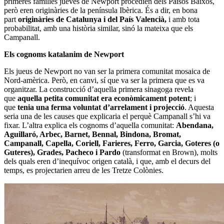
primeres famílies jueves de Newport procedien dels Països Baixos,
però eren originàries de la península Ibèrica. És a dir, en bona
part
originàries de Catalunya i del País Valencià,
i amb tota
probabilitat, amb una història similar, sinó la mateixa que els
Campanall.
Els cognoms katalanim de Newport
Els jueus de Newport no van ser la primera comunitat mosaica de
Nord-amèrica. Però, en canvi, sí que va ser la primera que es va
organitzar. La construcció d’aquella primera sinagoga revela
que
aquella petita comunitat era econòmicament potent
; i
que
tenia una ferma voluntat d’arrelament i projecció
. Aquesta
seria una de les causes que explicaria el perquè Campanall s’hi va
fixar. L’altra explica els cognoms d’aquella comunitat:
Abendana,
Aguillaró, Arbec, Barnet, Bennal, Bindona, Bromat,
Campanall, Capella, Coriell, Farieres, Ferro, Garcia, Goteres (o
Guteres), Grades, Pacheco i Pardo
(transformat en Brown), molts
dels quals eren d’inequívoc origen català, i que, amb el decurs del
temps, es projectarien arreu de les Tretze Colònies.