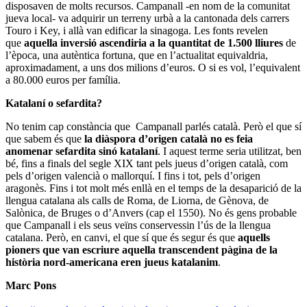
disposaven de molts recursos. Campanall -en nom de la comunitat
jueva local- va adquirir un terreny urbà a la cantonada dels carrers
Touro i Key, i allà van edificar la sinagoga. Les fonts revelen
que
aquella inversió ascendiria a la quantitat de 1.500 lliures
de
l’època, una autèntica fortuna, que en l’actualitat equivaldria,
aproximadament, a uns dos milions d’euros. O si es vol, l’equivalent
a 80.000 euros per família.
Katalaní o sefardita?
No tenim cap constància que Campanall parlés català. Però el que sí
que sabem és que
la diàspora d’origen català no es feia
anomenar sefardita sinó katalaní
. I aquest terme seria utilitzat, ben
bé, fins a finals del segle XIX tant pels jueus d’origen català, com
pels d’origen valencià o mallorquí. I fins i tot, pels d’origen
aragonès. Fins i tot molt més enllà en el temps de la desaparició de la
llengua catalana als calls de Roma, de Liorna, de Gènova, de
Salònica, de Bruges o d’Anvers (cap el 1550). No és gens probable
que Campanall i els seus veïns conservessin l’ús de la llengua
catalana. Però, en canvi, el que sí que és segur és que
aquells
pioners que van escriure aquella transcendent pàgina de la
història nord-americana eren jueus katalanim
.
Marc Pons