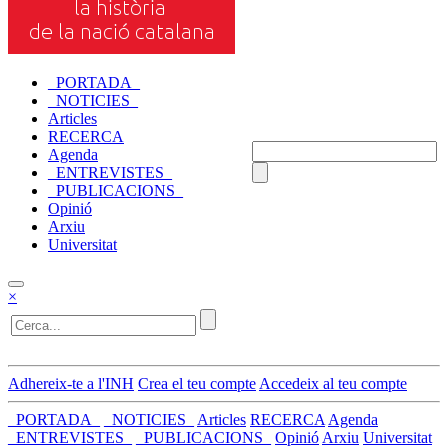
_PORTADA_
_NOTICIES_
Articles
RECERCA
Agenda
_ENTREVISTES_
_PUBLICACIONS_
Opinió
Arxiu
Universitat
×
Adhereix-te a l'INH
Crea el teu compte
Accedeix al teu compte
_PORTADA_
_NOTICIES_
Articles
RECERCA
Agenda
_ENTREVISTES_
_PUBLICACIONS_
Opinió
Arxiu
Universitat