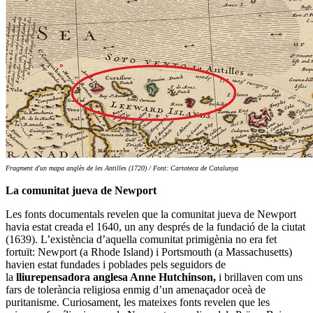
Fragment d'un mapa anglès de les Antilles (1720) / Font: Cartoteca de Catalunya
La comunitat jueva de Newport
Les fonts documentals revelen que la comunitat jueva de Newport
havia estat creada el 1640, un any després de la fundació de la ciutat
(1639). L’existència d’aquella comunitat primigènia no era fet
fortuït: Newport (a Rhode Island) i Portsmouth (a Massachusetts)
havien estat fundades i poblades pels seguidors de
la
lliurepensadora anglesa Anne Hutchinson,
i brillaven com uns
fars de tolerància religiosa enmig d’un amenaçador oceà de
puritanisme. Curiosament, les mateixes fonts revelen que les