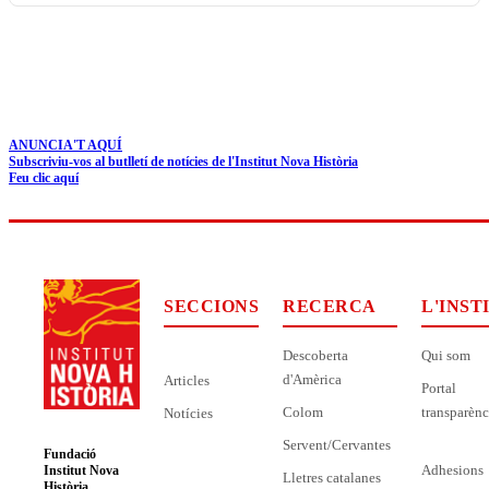
ANUNCIA'T AQUÍ
Subscriviu-vos al butlletí de notícies de l'Institut Nova Història
Feu clic aquí
SECCIONS
RECERCA
L'INST
Descoberta
Qui som
d'Amèrica
Articles
Portal
Colom
transparènc
Notícies
Servent/Cervantes
Fundació
Adhesions
Institut Nova
Lletres catalanes
Història