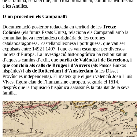
de la família, seria el que, amb tota probabilitat, conduiria Mordechai
a les Antilles.
D’on procedien els Campanall?
Documentació posterior redactada en territori de les
Tretze
Colònies
(els futurs Estats Units), relaciona els Campanall amb la
comunitat jueva neerlandesa originària de les corones
catalanoaragonesa, castellanolleonesa i portuguesa, que van ser
expulsats entre 1492 i 1497; i que es van escampar per diversos
indrets d’Europa. La investigació historiogràfica ha redibuixat un
d’aquests camins d’exili, que
partia de València i de Barcelona, i
que concloïa als calls de Bruges i d’Anvers
(als Països Baixos
hispànics) i
als de Rotterdam i d’Amsterdam
(a les Disset
Províncies independents). El mateix que el jueu valencià Joan Lluís
Vives, figura clau de l’humanisme europeu, seguiria el 1514,
després que la Inquisició hispànica assassinés la totalitat de la seva
família.