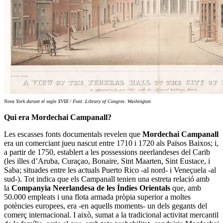
Nova York durant el segle XVIII / Font: Library of Congres. Washington
Qui era Mordechai Campanall?
Les escasses fonts documentals revelen que
Mordechai Campanall
era un comerciant jueu nascut entre 1710 i 1720 als Països Baixos; i,
a partir de 1750, establert a les possessions neerlandeses del Carib
(les illes d’Aruba, Curaçao, Bonaire, Sint Maarten, Sint Eustace, i
Saba; situades entre les actuals Puerto Rico -al nord- i Veneçuela -al
sud-). Tot indica que els Campanall tenien una estreta relació amb
la
Companyia Neerlandesa de les Índies Orientals
que, amb
50.000 empleats i una flota armada pròpia superior a moltes
potències europees, era -en aquells moments- un dels gegants del
comerç internacional. I això, sumat a la tradicional activitat mercantil