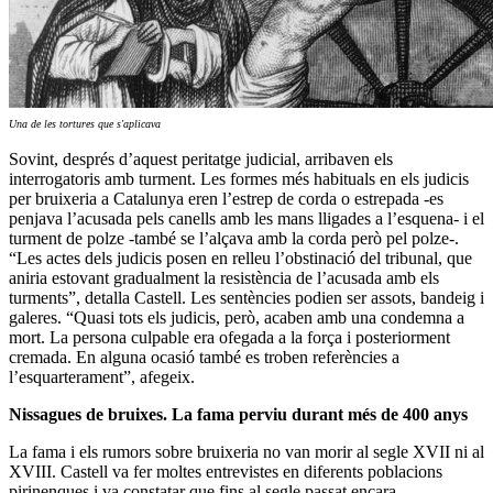
Una de les tortures que s'aplicava
Sovint, després d’aquest peritatge judicial, arribaven els
interrogatoris amb turment. Les formes més habituals en els judicis
per bruixeria a Catalunya eren l’estrep de corda o estrepada -es
penjava l’acusada pels canells amb les mans lligades a l’esquena- i el
turment de polze -també se l’alçava amb la corda però pel polze-.
“Les actes dels judicis posen en relleu l’obstinació del tribunal, que
aniria estovant gradualment la resistència de l’acusada amb els
turments”, detalla Castell. Les sentències podien ser assots, bandeig i
galeres. “Quasi tots els judicis, però, acaben amb una condemna a
mort. La persona culpable era ofegada a la força i posteriorment
cremada. En alguna ocasió també es troben referències a
l’esquarterament”, afegeix.
Nissagues de bruixes. La fama perviu durant més de 400 anys
La fama i els rumors sobre bruixeria no van morir al segle XVII ni al
XVIII. Castell va fer moltes entrevistes en diferents poblacions
pirinenques i va constatar que fins al segle passat encara