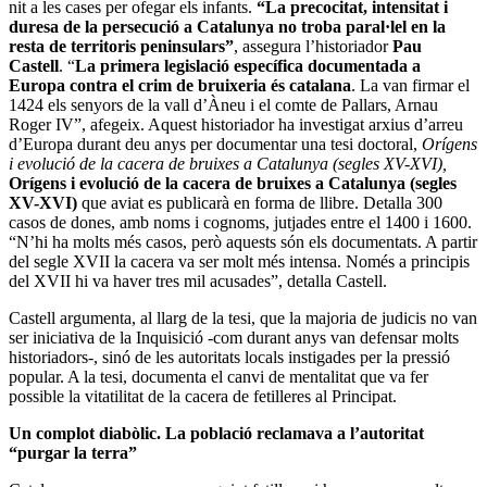
nit a les cases per ofegar els infants.
“La precocitat, intensitat i
duresa de la persecució a Catalunya no troba paral·lel en la
resta de territoris peninsulars”
, assegura l’historiador
Pau
Castell
. “
La primera legislació específica documentada a
Europa contra el crim de bruixeria és catalana
. La van firmar el
1424 els senyors de la vall d’Àneu i el comte de Pallars, Arnau
Roger IV”, afegeix. Aquest historiador ha investigat arxius d’arreu
d’Europa durant deu anys per documentar una tesi doctoral,
Orígens
i evolució de la cacera de bruixes a Catalunya (segles XV-XVI),
Orígens i evolució de la cacera de bruixes a Catalunya (segles
XV-XVI)
que aviat es publicarà en forma de llibre. Detalla 300
casos de dones, amb noms i cognoms, jutjades entre el 1400 i 1600.
“N’hi ha molts més casos, però aquests són els documentats. A partir
del segle XVII la cacera va ser molt més intensa. Només a principis
del XVII hi va haver tres mil acusades”, detalla Castell.
Castell argumenta, al llarg de la tesi, que la majoria de judicis no van
ser iniciativa de la Inquisició -com durant anys van defensar molts
historiadors-, sinó de les autoritats locals instigades per la pressió
popular. A la tesi, documenta el canvi de mentalitat que va fer
possible la vitatilitat de la cacera de fetilleres al Principat.
Un complot diabòlic. La població reclamava a l’autoritat
“purgar la terra”