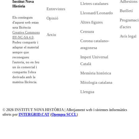
Adhesions
Institut Nova
Lletres catalanes
Història
Entrevistes
Butlletí
Lleonard/Leonardo
Els continguts
Opinió
Programaci
Altres figures
d'aquest web estan
d'actes
sota llicència
Censura
Creative Commons
Arxiu
Avís legal
BY-NC-SA 4.0
.
Corona catalano-
Podeu compartir i
adaptar el material
aragonesa
sempre que
Imperi Universal
reconegueu
l'autoria, no en feu
Català
un ús comercial i
compartiu l'obra
Memòria històrica
derivada amb la
mateixa llicència.
Mitologia catalana
Llengua
© 2026 INSTITUT NOVA HISTÒRIA | Allotjament web i sistemes informàtics
oferts per
INTERGRID.CAT
(
Opengea SCCL
)