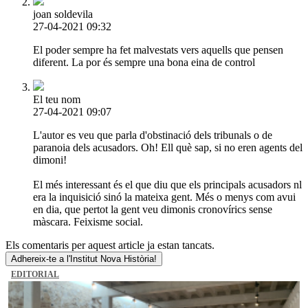
joan soldevila
27-04-2021 09:32
El poder sempre ha fet malvestats vers aquells que pensen
diferent. La por és sempre una bona eina de control
El teu nom
27-04-2021 09:07
L'autor es veu que parla d'obstinació dels tribunals o de
paranoia dels acusadors. Oh! Ell què sap, si no eren agents del
dimoni!
El més interessant és el que diu que els principals acusadors nl
era la inquisició sinó la mateixa gent. Més o menys com avui
en dia, que pertot la gent veu dimonis cronovírics sense
màscara. Feixisme social.
Els comentaris per aquest article ja estan tancats.
Adhereix-te a l'Institut Nova Història!
EDITORIAL