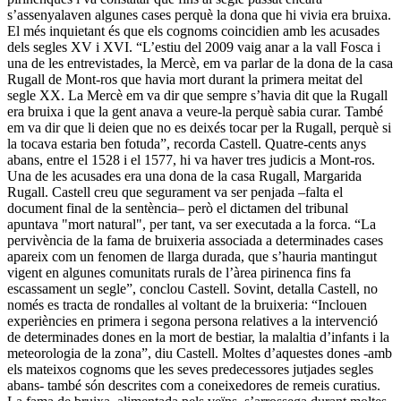
s’assenyalaven algunes cases perquè la dona que hi vivia era bruixa.
El més inquietant és que els cognoms coincidien amb les acusades
dels segles XV i XVI. “L’estiu del 2009 vaig anar a la vall Fosca i
una de les entrevistades, la Mercè, em va parlar de la dona de la casa
Rugall de Mont-ros que havia mort durant la primera meitat del
segle XX. La Mercè em va dir que sempre s’havia dit que la Rugall
era bruixa i que la gent anava a veure-la perquè sabia curar. També
em va dir que li deien que no es deixés tocar per la Rugall, perquè si
la tocava estaria ben fotuda”, recorda Castell. Quatre-cents anys
abans, entre el 1528 i el 1577, hi va haver tres judicis a Mont-ros.
Una de les acusades era una dona de la casa Rugall, Margarida
Rugall. Castell creu que segurament va ser penjada –falta el
document final de la sentència– però el dictamen del tribunal
apuntava "mort natural", per tant, va ser executada a la forca. “La
pervivència de la fama de bruixeria associada a determinades cases
apareix com un fenomen de llarga durada, que s’hauria mantingut
vigent en algunes comunitats rurals de l’àrea pirinenca fins fa
escassament un segle”, conclou Castell. Sovint, detalla Castell, no
només es tracta de rondalles al voltant de la bruixeria: “Inclouen
experiències en primera i segona persona relatives a la intervenció
de determinades dones en la mort de bestiar, la malaltia d’infants i la
meteorologia de la zona”, diu Castell. Moltes d’aquestes dones -amb
els mateixos cognoms que les seves predecessores jutjades segles
abans- també són descrites com a coneixedores de remeis curatius.