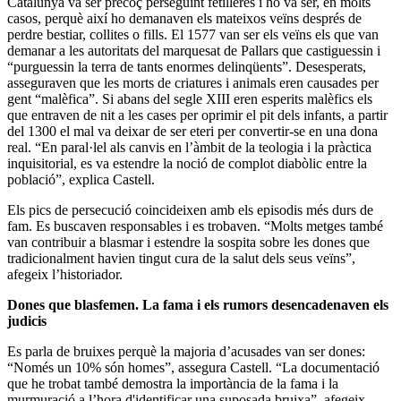
Catalunya va ser precoç perseguint fetilleres i ho va ser, en molts
casos, perquè així ho demanaven els mateixos veïns després de
perdre bestiar, collites o fills. El 1577 van ser els veïns els que van
demanar a les autoritats del marquesat de Pallars que castiguessin i
“purguessin la terra de tants enormes delinqüents”. Desesperats,
asseguraven que les morts de criatures i animals eren causades per
gent “malèfica”. Si abans del segle XIII eren esperits malèfics els
que entraven de nit a les cases per oprimir el pit dels infants, a partir
del 1300 el mal va deixar de ser eteri per convertir-se en una dona
real. “En paral·lel als canvis en l’àmbit de la teologia i la pràctica
inquisitorial, es va estendre la noció de complot diabòlic entre la
població”, explica Castell.
Els pics de persecució coincideixen amb els episodis més durs de
fam. Es buscaven responsables i es trobaven. “Molts metges també
van contribuir a blasmar i estendre la sospita sobre les dones que
tradicionalment havien tingut cura de la salut dels seus veïns”,
afegeix l’historiador.
Dones que blasfemen. La fama i els rumors desencadenaven els
judicis
Es parla de bruixes perquè la majoria d’acusades van ser dones:
“Només un 10% són homes”, assegura Castell. “La documentació
que he trobat també demostra la importància de la fama i la
murmuració a l’hora d'identificar una suposada bruixa”, afegeix.