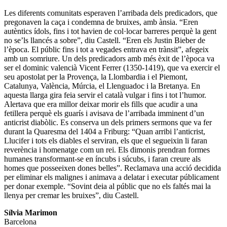
Les diferents comunitats esperaven l’arribada dels predicadors, que
pregonaven la caça i condemna de bruixes, amb ànsia. “Eren
autèntics ídols, fins i tot havien de col·locar barreres perquè la gent
no se’ls llancés a sobre”, diu Castell. “Eren els Justin Bieber de
l’època. El públic fins i tot a vegades entrava en trànsit”, afegeix
amb un somriure. Un dels predicadors amb més èxit de l’època va
ser el dominic valencià Vicent Ferrer (1350-1419), que va exercir el
seu apostolat per la Provença, la Llombardia i el Piemont,
Catalunya, València, Múrcia, el Llenguadoc i la Bretanya. En
aquesta llarga gira feia servir el català vulgar i fins i tot l’humor.
Alertava que era millor deixar morir els fills que acudir a una
fetillera perquè els guarís i avisava de l’arribada imminent d’un
anticrist diabòlic. Es conserva un dels primers sermons que va fer
durant la Quaresma del 1404 a Friburg: “Quan arribi l’anticrist,
Llucifer i tots els diables el serviran, els que el segueixin li faran
reverència i homenatge com un rei. Els dimonis prendran formes
humanes transformant-se en íncubs i súcubs, i faran creure als
homes que posseeixen dones belles”. Reclamava una acció decidida
per eliminar els malignes i animava a delatar i executar públicament
per donar exemple. “Sovint deia al públic que no els faltés mai la
llenya per cremar les bruixes”, diu Castell.
Sílvia Marimon
Barcelona