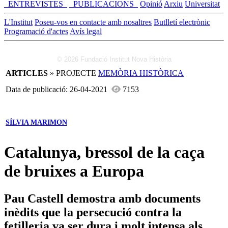
_ENTREVISTES_
_PUBLICACIONS_
Opinió
Arxiu
Universitat
L'Institut
Poseu-vos en contacte amb nosaltres
Butlletí electrònic
Programació d'actes
Avís legal
© 2026 Fundació Institut Nova Història
ARTICLES
» PROJECTE
MEMÒRIA HISTÒRICA
Data de publicació: 26-04-2021
7153
SÍLVIA MARIMON
Catalunya, bressol de la caça
de bruixes a Europa
Pau Castell demostra amb documents
inèdits que la persecució contra la
fetilleria va ser dura i molt intensa als