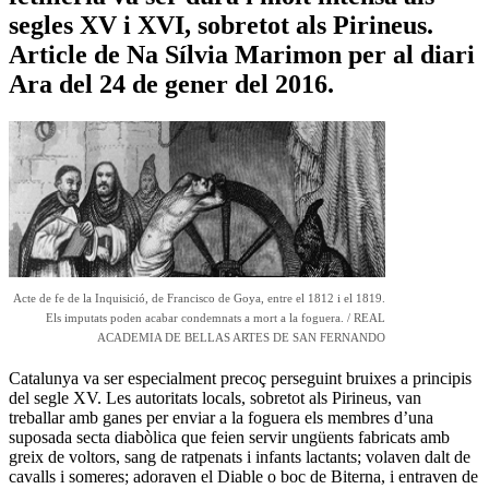
segles XV i XVI, sobretot als Pirineus.
Article de Na Sílvia Marimon per al diari
Ara del 24 de gener del 2016.
Acte de fe de la Inquisició, de Francisco de Goya, entre el 1812 i el 1819.
Els imputats poden acabar condemnats a mort a la foguera. / REAL
ACADEMIA DE BELLAS ARTES DE SAN FERNANDO
Catalunya va ser especialment precoç perseguint bruixes a principis
del segle XV. Les autoritats locals, sobretot als Pirineus, van
treballar amb ganes per enviar a la foguera els membres d’una
suposada secta diabòlica que feien servir ungüents fabricats amb
greix de voltors, sang de ratpenats i infants lactants; volaven dalt de
cavalls i someres; adoraven el Diable o boc de Biterna, i entraven de