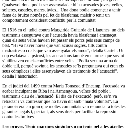
Qualsevol dona podia ser assenyalada: hi ha acusades joves, velles,
solteres, casades, mares, àvies... Una dona podia començar a tenir
fama de bruixa només pel fet de blasfemar, maleir o tenir un
comportament considerat conflictiu per la comunitat.
El 1516 en el judici contra Margarida Guitarda de Llagunes, un dels
testimonis assegurava que l’acusada havia blasfemat i amenaçat
quan els seus veïns havien fet passar els porcs pels seus camps de
blat. “Hi va haver nores que van acusar sogres, fills contra
madrastres o criats que van assenyalar els amos”, detalla Castell. Un
cop esclatava la psicosi, les acusacions també eren armes que sovint
s’utilitzaven en els conflictes entre veïns. “Podia ser una arma de
doble tall, perquè sovint a les acusades se’ls preguntava qui eren els
seus còmplices i elles assenyalaven als testimonis de l’acusació”,
detalla l’historiador.
En el judici del 1499 contra Maria Tomassa d’Encamp, l’acusada va
acabar inculpant na Riba i na Armengoua, veïnes del poble i
testimonis clau de l’acusació. El dia de l’execució, però, se’n va
retractar i va confessar que ho havia dit amb “mala voluntat”. La
paranoia era tan gran que moltes comunitats van renunciar a totes les
garanties legals i, per tant, als seus drets per facilitar la repressió
contra les bruixes.
Les proves. Tenir marques singulars o no tenir pèl a les aixelles