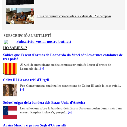
Llista de reproducció de tots els videus del 23è Simposi
SUBSCRIPCIÓ AL BUTLLETÍ
Subscriviu-vos al nostre butlletí
HO SABIES...?
Sabies que l'escut d'armes de Leonardo da Vinci són les armes catalanes de
tres pals?
Al web de numericana podeu comprovar quin és l'escut d'armes de
Leonardo da...
[+]
Calixt III i la casa reial d'Urgell
Pep Comajuncosa analitza les connexions de Calixt III amb la casa reial...
[+]
Sobre l'origen de la bandera dels Estats Units d'Amèrica
Les reflexions sobre la bandera dels Estats Units ens poden donar més d'un
ensurt. Respira i relaxa't, perquè...
[+]
Ausiàs March i el primer Segle d'Or castellà