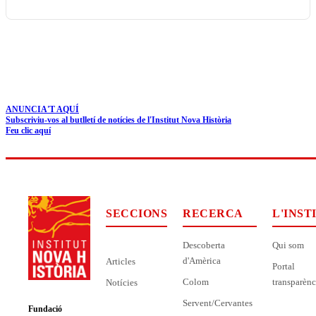
ANUNCIA'T AQUÍ
Subscriviu-vos al butlletí de notícies de l'Institut Nova Història
Feu clic aquí
SECCIONS
RECERCA
L'INST
Descoberta
Qui som
d'Amèrica
Articles
Portal
Colom
transparènc
Notícies
Servent/Cervantes
Fundació