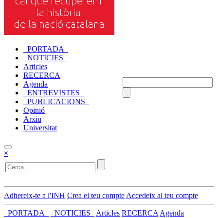
_PORTADA_
_NOTICIES_
Articles
RECERCA
Agenda
_ENTREVISTES_
_PUBLICACIONS_
Opinió
Arxiu
Universitat
×
Adhereix-te a l'INH
Crea el teu compte
Accedeix al teu compte
_PORTADA_
_NOTICIES_
Articles
RECERCA
Agenda