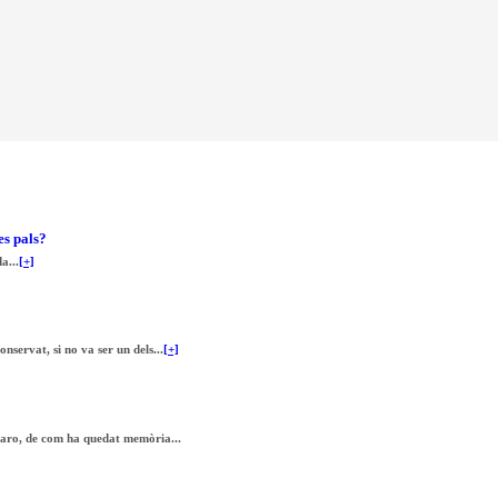
es pals?
a...
[+]
nservat, si no va ser un dels...
[+]
zaro, de com ha quedat memòria...