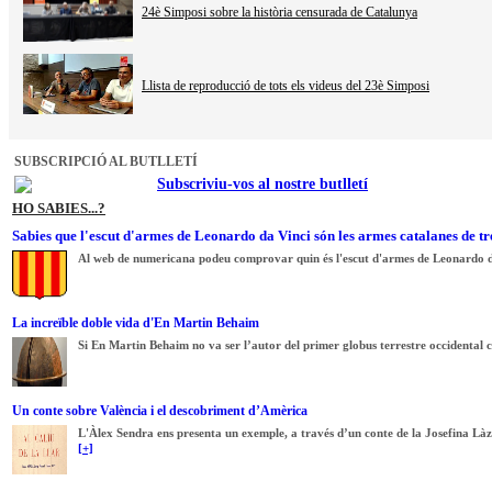
24è Simposi sobre la història censurada de Catalunya
Llista de reproducció de tots els videus del 23è Simposi
SUBSCRIPCIÓ AL BUTLLETÍ
Subscriviu-vos al nostre butlletí
HO SABIES...?
Sabies que l'escut d'armes de Leonardo da Vinci són les armes catalanes de tr
Al web de numericana podeu comprovar quin és l'escut d'armes de Leonardo d
La increïble doble vida d'En Martin Behaim
Si En Martin Behaim no va ser l’autor del primer globus terrestre occidental co
Un conte sobre València i el descobriment d’Amèrica
L'Àlex Sendra ens presenta un exemple, a través d’un conte de la Josefina Là
[+]