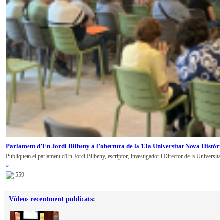
Parlament d’En Jordi Bilbeny a l’obertura de la 13a Universitat Nova Històr
Publiquem el parlament d'En Jordi Bilbeny, escriptor, investigador i Director de la Universit
»
559
Vídeos recentment publicats
: