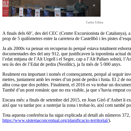
Carles Udina
A finals dels 60’, des del CEC (Centre Excursionista de Catalunya), 
prop de 5 quilòmetres entre la carretera de Castellbò i les pistes d’esq
Ja als 2000s va pensar en recuperar-lo perquè estava totalment esborra
documentades des del any 912, que justificaven la toponímia actual deri
l’edat mitjana de l’Alt Urgell i el Segre, cap a l’Alt Pallars sobirà, l’
seu ús des de l’Edat de pedra (Neolític), ja fa més de 5 000 anys.
Realment era important i només el començament, perquè al seguir inves
metres, juntament amb les restes d’un pont de pedra i fusta. El 2 de 
altra cosa que dos pobles. Finalment, el 2016 es va trobar un docume
També d’un pont romànic que no era visible, ja que s’havia emprat com
Encara més: a finals de setembre del 2015, en Joan Giró d’Aubet li expl
així que va tardar poc a rastrejar la zona i trobar-lo, així com també 
Tota aquesta conferència ha sigut explicada al detall als números 372, 
https://www.sistemaconceptual.org/planificacio-territorial/
).