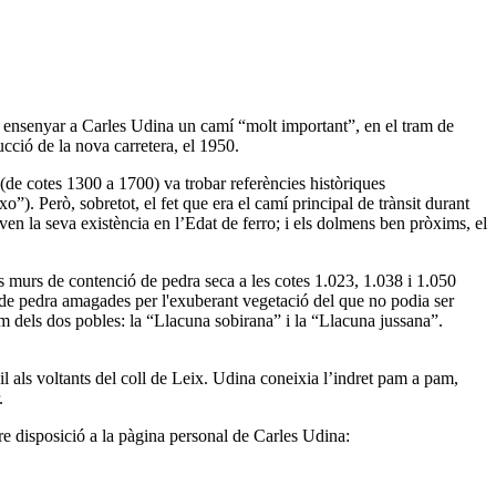
 ensenyar a Carles Udina un camí “molt important”, en el tram de
ucció de la nova carretera, el 1950.
(de cotes 1300 a 1700) va trobar referències històriques
”). Però, sobretot, el fet que era el camí principal de trànsit durant
taven la seva existència en l’Edat de ferro; i els dolmens ben pròxims, el
 murs de contenció de pedra seca a les cotes 1.023, 1.038 i 1.050
s de pedra amagades per l'exuberant vegetació del que no podia ser
 dels dos pobles: la “Llacuna sobirana” i la “Llacuna jussana”.
il als voltants del coll de Leix. Udina coneixia l’indret pam a pam,
.
ure disposició a la pàgina personal de Carles Udina: