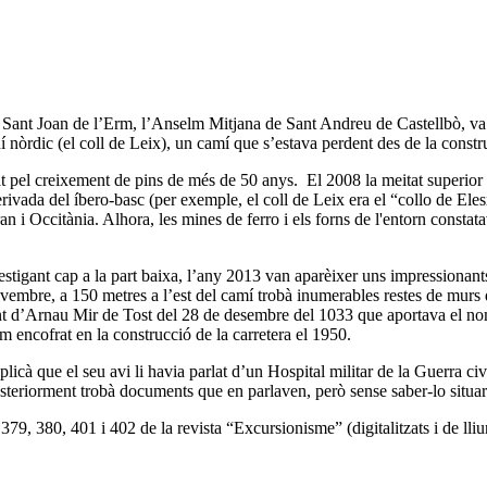
a Sant Joan de l’Erm, l’Anselm Mitjana de Sant Andreu de Castellbò, va
uí nòrdic (el coll de Leix), un camí que s’estava perdent des de la constr
t pel creixement de pins de més de 50 anys. El 2008 la meitat superior 
vada del íbero-basc (per exemple, el coll de Leix era el “collo de Elesxo
Aran i Occitània. Alhora, les mines de ferro i els forns de l'entorn consta
tigant cap a la part baixa, l’any 2013 van aparèixer uns impressionants
novembre, a 150 metres a l’est del camí trobà inumerables restes de mur
nt d’Arnau Mir de Tost del 28 de desembre del 1033 que aportava el nom
 encofrat en la construcció de la carretera el 1950.
icà que el seu avi li havia parlat d’un Hospital militar de la Guerra civ
posteriorment trobà documents que en parlaven, però sense saber-lo situar
379, 380, 401 i 402 de la revista “Excursionisme” (digitalitzats i de lli