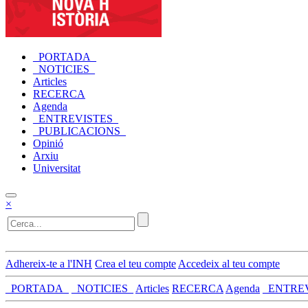
_PORTADA_
_NOTICIES_
Articles
RECERCA
Agenda
_ENTREVISTES_
_PUBLICACIONS_
Opinió
Arxiu
Universitat
×
Adhereix-te a l'INH
Crea el teu compte
Accedeix al teu compte
_PORTADA_
_NOTICIES_
Articles
RECERCA
Agenda
_ENTRE