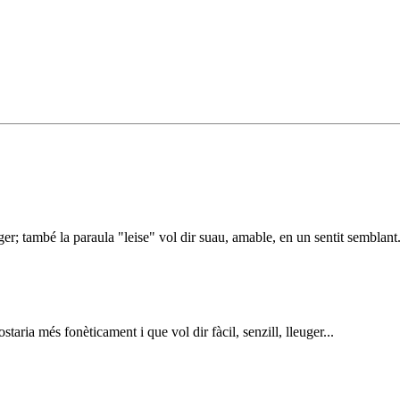
ger; també la paraula "leise" vol dir suau, amable, en un sentit semblant.
aria més fonèticament i que vol dir fàcil, senzill, lleuger...