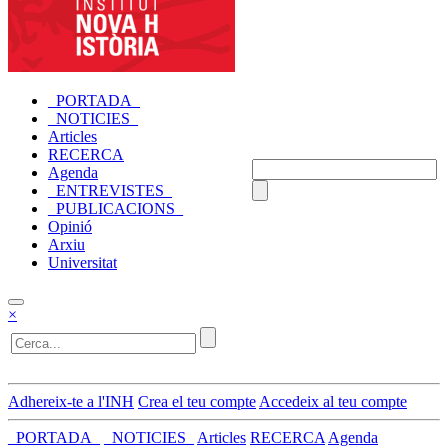
_PORTADA_
_NOTICIES_
Articles
RECERCA
Agenda
_ENTREVISTES_
_PUBLICACIONS_
Opinió
Arxiu
Universitat
×
Adhereix-te a l'INH
Crea el teu compte
Accedeix al teu compte
_PORTADA_
_NOTICIES_
Articles
RECERCA
Agenda