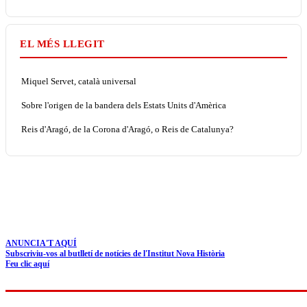
EL MÉS LLEGIT
Miquel Servet, català universal
Sobre l'origen de la bandera dels Estats Units d'Amèrica
Reis d'Aragó, de la Corona d'Aragó, o Reis de Catalunya?
ANUNCIA'T AQUÍ
Subscriviu-vos al butlletí de notícies de l'Institut Nova Història
Feu clic aquí