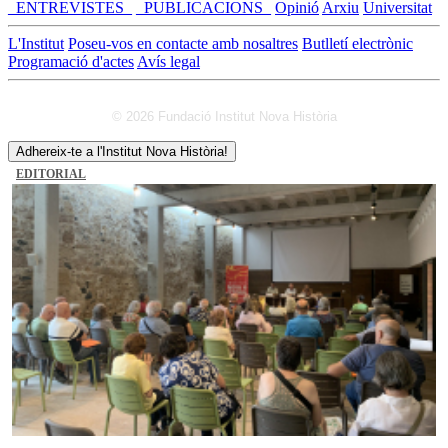
_ENTREVISTES_
_PUBLICACIONS_
Opinió
Arxiu
Universitat
L'Institut
Poseu-vos en contacte amb nosaltres
Butlletí electrònic
Programació d'actes
Avís legal
© 2026 Fundació Institut Nova Història
Adhereix-te a l'Institut Nova Història!
EDITORIAL