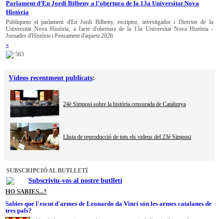
Parlament d’En Jordi Bilbeny a l’obertura de la 13a Universitat Nova
Història
Publiquem el parlament d'En Jordi Bilbeny, escriptor, investigador i Director de la
Universitat Nova Història; a l'acte d'obertura de la 13a Universitat Nova Història -
Jornades d'Història i Pensament d'aquest 2026.
»
563
Vídeos recentment publicats
:
24è Simposi sobre la història censurada de Catalunya
Llista de reproducció de tots els videus del 23è Simposi
SUBSCRIPCIÓ AL BUTLLETÍ
Subscriviu-vos al nostre butlletí
HO SABIES...?
Sabies que l'escut d'armes de Leonardo da Vinci són les armes catalanes de
tres pals?