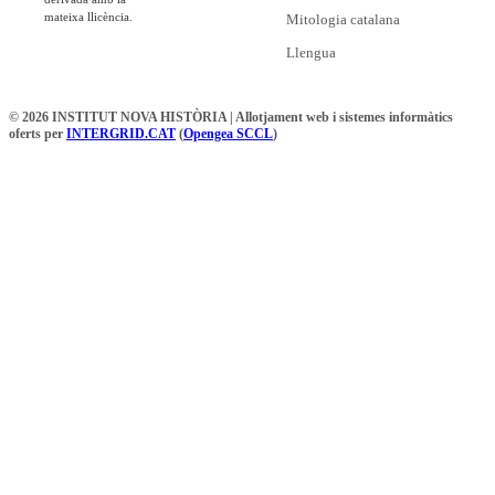
mateixa llicència.
Mitologia catalana
Llengua
© 2026 INSTITUT NOVA HISTÒRIA | Allotjament web i sistemes informàtics
oferts per
INTERGRID.CAT
(
Opengea SCCL
)