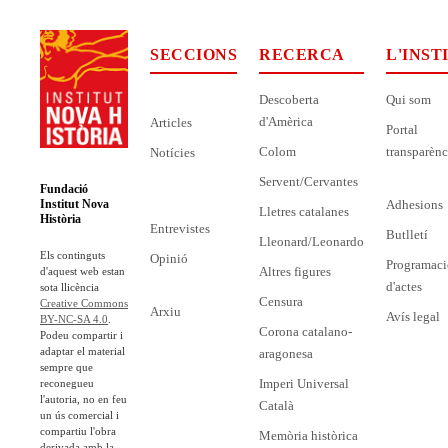
SECCIONS
RECERCA
L'INST
Descoberta
Qui som
d'Amèrica
Articles
Portal
Colom
transparènc
Notícies
Servent/Cervantes
Fundació
Adhesions
Institut Nova
Lletres catalanes
Història
Entrevistes
Butlletí
Lleonard/Leonardo
Els continguts
Opinió
Programaci
Altres figures
d'aquest web estan
d'actes
sota llicència
Censura
Creative Commons
Arxiu
Avís legal
BY-NC-SA 4.0
.
Corona catalano-
Podeu compartir i
adaptar el material
aragonesa
sempre que
Imperi Universal
reconegueu
l'autoria, no en feu
Català
un ús comercial i
compartiu l'obra
Memòria històrica
derivada amb la