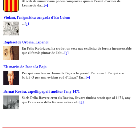
Al web de numericana podeu comprovar quin és l'escut d'armes de
Leonardo da...
[+]
Violant, l'enigmàtica cunyada d'En Colom
...
[+]
Raphael de Urbina, Español
En Felip Rodríguez ha trobat un text que explicita de forma incontestable
que el famós pintor de l'alt...
[+]
Els marits de Joana la Boja
Per què van tancar Joana la Boja a la presó? Per amor? Perquè era
boja? O per una evident raó d’Estat? En...
[+]
Bernat Rovira, capellà papal i auditor l'any 1471
Si els Della Rovere eren els Rovira, llavors tindria sentit que al 1471, any
que Francesco della Rovere esdevé el...
[+]