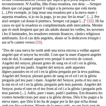
reconeixement. N'Aurèlia, filla d'una resadora, ens deia: ―Sempre
diuen que cal pagar perquè li valgui a la persona que està morta
[...].Per exemple, jo faig resar una resadora per a la meva mare i
aquesta resadora, si jo no la pago, jo no puc fer-la resar”. [...]. Per
això sempre cal donar-li pistrincs. Sempre cal pagar [...]”
[32]
. Hi ha
casos en què la resadora es complimentada amb mercaderia. Mentre
que és molt freqüent que per als adults durant les vetlles, les novenes
i les il·luminades, les resadores entonin lloances, càntics religiosos
antifonaris. En el cas dels angelets, abans se`ls dedicaven
trisagis
i
ara se'ls canten versos
[33]
.
“Des de casa meva he sortit amb una torxa encesa a vetllar aquest
angelet que el senyor ha recollit. Com que la mare d'aquest angelet
està de dol, li cantaré aquest vers perquè li serveixi de consol.
Angelet del senyor, plorant gotes de sang en el cel i en la glòria,
pregaràs pel teu padrí. Angelet del senyor, amb aquestes
dignes paraules en el cel i en la glòria pregaràs per la teva padrina.
Angelet del Senyor, plorant gotes de sang en el cel i en la glòria
pregaràs pel teu pare i mare. Angelet del Senyor, porta el teu ram a
la mà en el cel i en la glòria, pregaràs pels teus parents. Angelet del
Senyor, porta el ram en el teu front al cel i a la glòria i pregaràs pels
teus parents [...]. Adéu, pare i mare, padrí i padrina. Em donareu les
vostres benediccions per anar a la glòria divina. Déu li ho pagui a la
meva mare, que Déu li ho ha de pagar per la llet que m'ha donat
amb tan fina voluntat. Mareta de la meva vida, no em facis tant de