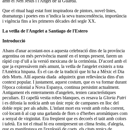
amb el Nen Jesús i l'Àngel de la Guarda.
Que el ritual hagi estat font inspiradora de pintors, novel·listes,
dramaturgs i poetes ens n’indica la seva transcendència, importància
i vigència fins a les primeres dècades del segle XX.
La vetlla de l'Angelet a Santiago de l'Estero
Introducció
Abans d'anar acostant-nos a aquesta celebració dins de la província
argentina on més pervivència manté en el temps present, farem un
ràpid cop d’ull a la versió mexicana de la cerimònia. D'acord amb el
que ja expressàvem més amunt, la vetlla de l'angelet existeix a tota
l'Amèrica hispana. És el cas de la tradició que hi ha a Mèxic el Dia
dels Morts. Allí aquesta diada adquireix gran rellevància dins d'un
context popular. I justament, aquest costum, que es va formar durant
l'època colonial a Nova Espanya, continua persistint actualment.
Antigament els enterraments d'angelets, tenien característiques
peculiars. El capellà vestia robes blanques, es resava la
Gloria Patri
i es difonia la notícia amb un únic repic de campanes en lloc del
doble repic per als adults. L'infant mort era vestit amb roba corrent,
col·locant-li al cap una garlanda de flors o d'herbes aromàtiques com
a senyal de virginitat. Era freqüent que es decorés el taüt amb colors
i tafetà. En tot el ritual hi era omnipresent un clima festiu, d'alegria,
que es manifestava en l'explosió de coets, els citats repics de