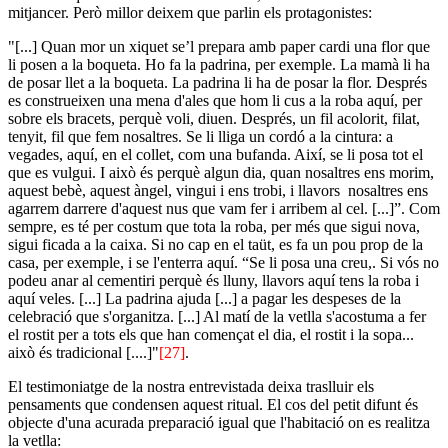
mitjancer. Però millor deixem que parlin els protagonistes:
"[...] Quan mor un xiquet se’l prepara amb paper cardi una flor que
li posen a la boqueta. Ho fa la padrina, per exemple. La mamà li ha
de posar llet a la boqueta. La padrina li ha de posar la flor. Després
es construeixen una mena d'ales que hom li cus a la roba aquí, per
sobre els bracets, perquè voli, diuen. Després, un fil acolorit, filat,
tenyit, fil que fem nosaltres. Se li lliga un cordó a la cintura: a
vegades, aquí, en el collet, com una bufanda. Així, se li posa tot el
que es vulgui. I això és perquè algun dia, quan nosaltres ens morim,
aquest bebè, aquest àngel, vingui i ens trobi, i llavors nosaltres ens
agarrem darrere d'aquest nus que vam fer i arribem al cel. [...]”. Com
sempre, es té per costum que tota la roba, per més que sigui nova,
sigui ficada a la caixa. Si no cap en el taüt, es fa un pou prop de la
casa, per exemple, i se l'enterra aquí. “Se li posa una creu,. Si vós no
podeu anar al cementiri perquè és lluny, llavors aquí tens la roba i
aquí veles. [...] La padrina ajuda [...] a pagar les despeses de la
celebració que s'organitza. [...] Al matí de la vetlla s'acostuma a fer
el rostit per a tots els que han començat el dia, el rostit i la sopa...
això és tradicional [....]"
[27]
.
El testimoniatge de la nostra entrevistada deixa traslluir els
pensaments que condensen aquest ritual. El cos del petit difunt és
objecte d'una acurada preparació igual que l'habitació on es realitza
la vetlla: