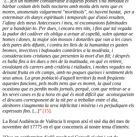
"(...)En un nombre considerable d'aquests pobles s'ha introduït el
bàrbar costum dels balls nocturns amb motiu dels nens que es
moren, anomenats vulgarment "mortitxols", no havent bastat, per a
exterminar els danys espirituals i temporals que d'això resulten,
l’afany dels meus Antecessors i meu, ni excomunions fulminades
per a bandejar-lo. Per dues, i encara tres nits, i fins que tal vegada
la pudor del cadàver els obliga a avisar al capellà, solen ajuntar-se
homes i dones, la major són mossos i donzelles que van a les cases
dels pares dels difunts, i contra les lleis de la humanitat es gasten
bromes, invectives i bufonades contràries a la modèstia, i
consideracions cristianes que presenten la mort d'un fill; i després
es balla fins a les dues o tres de la matinada, en què es retiren,
esvalotant els carrers amb cridòria i riallades, i moltes vegades no
deixant fruita en els camps, amb no poques queixes i sentiment dels
seus amos. La gran població d'aquell territori fa molt freqüents
aquestes funcions, pels molts nens que es moren, la qual cosa
ocasiona que es perdin molts jornals, perquè, com que retirar-se a
les seves cases es fa a hora en què és molt difícil que aconsegueixin
el descans corresponent de la nit per a treballar entre el dia,
aleshores s'augmenta la seva infelicitat i misèria i es perjudiquen els
expressats fins.
[...]
"
[15]
.
La Real Audiència de València li respon així el sisè dia del mes de
novembre del 17775 en el que concerneix al nostre tema d'interès: