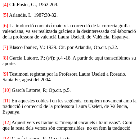
[4]
Cfr.Foster, G., 1962:269.
[5]
Arlandis, L. 1987:30-32.
[6]
La traducció com així mateix la correcció de la correcta grafia
valenciana, va ser realitzada gràcies a la desinteressada col·laboració
de la professora de valencià Laura Useleti, de València, Espanya.
[7]
Blasco Ibañez, V.: 1929. Cit. por Arlandis, Op.cit. p.32.
[8]
García Latorre, P.; (s/f): p.4 -18. A partir de aquí transcribimos su
aporte.
[9]
Testimoni registrat por la Profesora Laura Useleti a Rosario,
Santa Fe, agost del 2004.
[10]
García Latorre, P.; Op.cit. p.5.
[11]
En aquestes cobles i en les següents, comptem novament amb la
traducció i correcció de la professora Laura Useleti, de València,
Espanya.
[12]
Aquest vers es tradueix: “menjant cacauets i tramussos”. Com
que la resta dels versos són comprensibles, no en fem la traducció
[13]
García Latorre, P.; Op.cit. p.6.