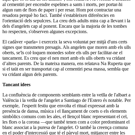
al cementiri per encendre espelmes a sants i morts, per portar-hi
algun ram de flors de paper i per resar. Hom pot contractar una
resadora perquè ho faci. També s'estableixen diferències en
l'orientació dels sepulcres. La creu dels adults mira cap a llevant i la
dels d'angelets cap al ponent. Encara que la majoria de les tombes
ho respecten, s'observen algunes excepcions.
El cadàver «parla» i exerceix la seva voluntat per mitjà d'uns certs
signes que transmeten presagis. Als angelets que moren amb els ulls
oberts, se'ls col·loquen monedes sobre els ulls per facilitar-ne el
tancament. Es creu que el nen mort amb els ulls oberts va cridant
d’altres parents. De la mateixa manera, ens relatava Na Ruperta que
si el taüt en ser transportat cap al cementiri pesa massa, sembla que
va cridant algun dels parents.
Tancant idees
La confluència de components semblants entre la vetlla de l'albaet a
València i la vetlla de l'angelet a Santiago de l'Estero és notable. Per
exemple, l'esperit festiu que envolta el ritual expressat amb la
presència de dansa, música i el llançament de coets o els elements
simbòlics comuns com les ales, el llençol blanc representant el cel,
les flors o la corona ―que també tenen com a color predominant el
blanc associat a la puresa de l'angelet. O també la creença comuna
en el poder d'intercessió que té el pàrvul mort, mitjancer entre les