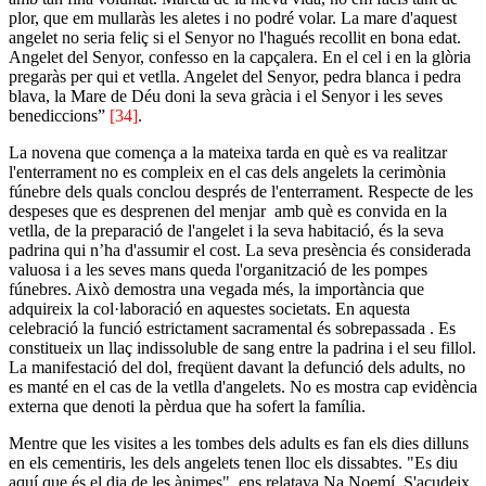
plor, que em mullaràs les aletes i no podré volar. La mare d'aquest
angelet no seria feliç si el Senyor no l'hagués recollit en bona edat.
Angelet del Senyor, confesso en la capçalera. En el cel i en la glòria
pregaràs per qui et vetlla. Angelet del Senyor, pedra blanca i pedra
blava, la Mare de Déu doni la seva gràcia i el Senyor i les seves
benediccions”
[34]
.
La novena que comença a la mateixa tarda en què es va realitzar
l'enterrament no es compleix en el cas dels angelets la cerimònia
fúnebre dels quals conclou després de l'enterrament. Respecte de les
despeses que es desprenen del menjar amb què es convida en la
vetlla, de la preparació de l'angelet i la seva habitació, és la seva
padrina qui n’ha d'assumir el cost. La seva presència és considerada
valuosa i a les seves mans queda l'organització de les pompes
fúnebres. Això demostra una vegada més, la importància que
adquireix la col·laboració en aquestes societats. En aquesta
celebració la funció estrictament sacramental és sobrepassada . Es
constitueix un llaç indissoluble de sang entre la padrina i el seu fillol.
La manifestació del dol, freqüent davant la defunció dels adults, no
es manté en el cas de la vetlla d'angelets. No es mostra cap evidència
externa que denoti la pèrdua que ha sofert la família.
Mentre que les visites a les tombes dels adults es fan els dies dilluns
en els cementiris, les dels angelets tenen lloc els dissabtes. "Es diu
aquí que és el dia de les ànimes", ens relatava Na Noemí. S'acudeix