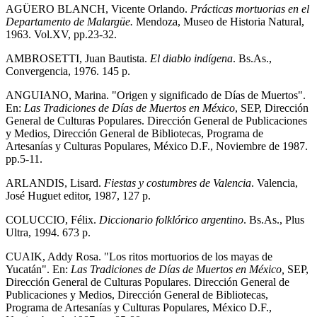
AGÜERO BLANCH, Vicente Orlando.
Prácticas mortuorias en el
Departamento de Malargüe.
Mendoza, Museo de Historia Natural,
1963. Vol.XV, pp.23-32.
AMBROSETTI, Juan Bautista.
El diablo indígena
. Bs.As.,
Convergencia, 1976. 145 p.
ANGUIANO, Marina. "Origen y significado de Días de Muertos".
En:
Las Tradiciones de Días de Muertos en México
, SEP, Dirección
General de Culturas Populares. Dirección General de Publicaciones
y Medios, Dirección General de Bibliotecas, Programa de
Artesanías y Culturas Populares, México D.F., Noviembre de 1987.
pp.5-11.
ARLANDIS, Lisard.
Fiestas y costumbres de Valencia
. Valencia,
José Huguet editor, 1987, 127 p.
COLUCCIO, Félix.
Diccionario folklórico argentino
. Bs.As., Plus
Ultra, 1994. 673 p.
CUAIK, Addy Rosa. "Los ritos mortuorios de los mayas de
Yucatán". En:
Las Tradiciones de Días de Muertos en México,
SEP,
Dirección General de Culturas Populares. Dirección General de
Publicaciones y Medios, Dirección General de Bibliotecas,
Programa de Artesanías y Culturas Populares, México D.F.,