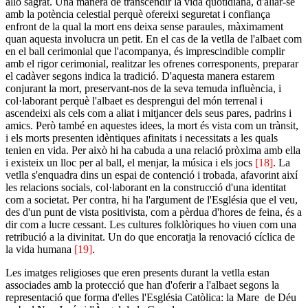
allò sagrat. Una manera de transcendir la vida quotidiana, d'aliar-se
amb la potència celestial perquè ofereixi seguretat i confiança
enfront de la qual la mort ens deixa sense paraules, màximament
quan aquesta involucra un petit. En el cas de la vetlla de l'albaet com
en el ball cerimonial que l'acompanya, és imprescindible complir
amb el rigor cerimonial, realitzar les ofrenes corresponents, preparar
el cadàver segons indica la tradició. D'aquesta manera estarem
conjurant la mort, preservant-nos de la seva temuda influència, i
col·laborant perquè l'albaet es desprengui del món terrenal i
ascendeixi als cels com a aliat i mitjancer dels seus pares, padrins i
amics. Però també en aquestes idees, la mort és vista com un trànsit,
i els morts presenten idèntiques afinitats i necessitats a les quals
tenien en vida. Per això hi ha cabuda a una relació pròxima amb ella
i existeix un lloc per al ball, el menjar, la música i els jocs
[18]
. La
vetlla s'enquadra dins un espai de contenció i trobada, afavorint així
les relacions socials, col·laborant en la construcció d'una identitat
com a societat. Per contra, hi ha l'argument de l'Església que el veu,
des d'un punt de vista positivista, com a pèrdua d'hores de feina, és a
dir com a lucre cessant. Les cultures folklòriques ho viuen com una
retribució a la divinitat. Un do que encoratja la renovació cíclica de
la vida humana
[19]
.
Les imatges religioses que eren presents durant la vetlla estan
associades amb la protecció que han d'oferir a l'albaet segons la
representació que forma d'elles l'Església Catòlica: la Mare de Déu