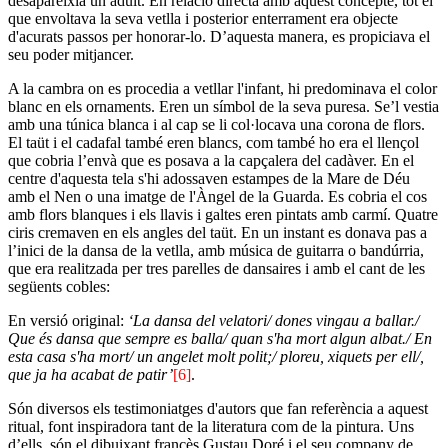
desapareixia un adult. En relació directa amb aquest concepte, tot el
que envoltava la seva vetlla i posterior enterrament era objecte
d'acurats passos per honorar-lo. D’aquesta manera, es propiciava el
seu poder mitjancer.
A la cambra on es procedia a vetllar l'infant, hi predominava el color
blanc en els ornaments. Eren un símbol de la seva puresa. Se’l vestia
amb una túnica blanca i al cap se li col·locava una corona de flors.
El taüt i el cadafal també eren blancs, com també ho era el llençol
que cobria l’envà que es posava a la capçalera del cadàver. En el
centre d'aquesta tela s'hi adossaven estampes de la Mare de Déu
amb el Nen o una imatge de l'Àngel de la Guarda. Es cobria el cos
amb flors blanques i els llavis i galtes eren pintats amb carmí. Quatre
ciris cremaven en els angles del taüt. En un instant es donava pas a
l’inici de la dansa de la vetlla, amb música de guitarra o bandúrria,
que era realitzada per tres parelles de dansaires i amb el cant de les
següents cobles:
En versió original:
‘La dansa del velatori/ dones vingau a ballar./
Que és dansa que sempre es balla/ quan s'ha mort algun albat./ En
esta casa s'ha mort/ un angelet molt polit;/ ploreu, xiquets per ell/,
que ja ha acabat de patir’
[6]
.
Són diversos els testimoniatges d'autors que fan referència a aquest
ritual, font inspiradora tant de la literatura com de la pintura. Uns
d’ells, són el dibuixant francès Gustau Doré i el seu company de