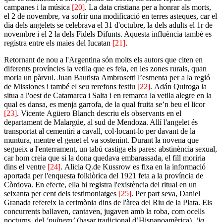
campanes i la música
[20]
. La data cristiana per a honrar als morts,
el 2 de novembre, va sofrir una modificació en terres asteques, car el
dia dels angelets se celebrava el 31 d'octubre, la dels adults el 1r de
novembre i el 2 la dels Fidels Difunts. Aquesta influència també es
registra entre els maies del Iucatan
[21]
.
Retornant de nou a l'Argentina són molts els autors que citen en
diferents províncies la vetlla que es feia, en les zones rurals, quan
moria un pàrvul. Juan Bautista Ambrosetti l’esmenta per a la regió
de Missiones i també el seu rerefons festiu
[22]
. Adán Quiroga la
situa a l'oest de Catamarca i Salta i en remarca la vetlla alegre en la
qual es dansa, es menja garrofa, de la qual fruita se’n beu el licor
[23]
. Vicente Agüero Blanch descriu els observants en el
departament de Malargüe, al sud de Mendoza. Allí l'angelet és
transportat al cementiri a cavall, col·locant-lo per davant de la
muntura, mentre el genet el va sostenint. Durant la novena que
segueix a l'enterrament, un tabú castiga els pares: abstinència sexual,
car hom creia que si la dona quedava embarassada, el fill moriria
dins el ventre
[24]
. Alicia Q.de Kussrow es fixa en la informació
aportada per l'enquesta folklòrica del 1921 feta a la província de
Còrdova. En efecte, ella hi registra l'existència del ritual en un
seixanta per cent dels testimoniatges
[25]
. Per part seva, Daniel
Granada refereix la cerimònia dins de l'àrea del Riu de la Plata. Els
concurrents ballaven, cantaven, jugaven amb la roba, com ocells
nocturns, del
‘pulpero’
(basar tradicional d’Hispanoamèrica),
‘la