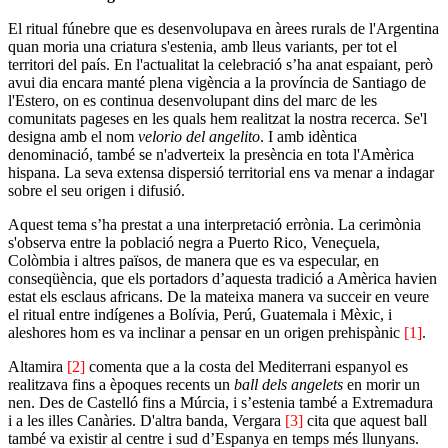
El ritual fúnebre que es desenvolupava en àrees rurals de l'Argentina
quan moria una criatura s'estenia, amb lleus variants, per tot el
territori del país. En l'actualitat la celebració s’ha anat espaiant, però
avui dia encara manté plena vigència a la província de Santiago de
l'Estero, on es continua desenvolupant dins del marc de les
comunitats pageses en les quals hem realitzat la nostra recerca. Se'l
designa amb el nom
velorio del angelito
. I amb idèntica
denominació, també se n'adverteix la presència en tota l'Amèrica
hispana. La seva extensa dispersió territorial ens va menar a indagar
sobre el seu origen i difusió.
Aquest tema s’ha prestat a una interpretació errònia. La cerimònia
s'observa entre la població negra a Puerto Rico, Veneçuela,
Colòmbia i altres països, de manera que es va especular, en
conseqüència, que els portadors d’aquesta tradició a Amèrica havien
estat els esclaus africans. De la mateixa manera va succeir en veure
el ritual entre indígenes a Bolívia, Perú, Guatemala i Mèxic, i
aleshores hom es va inclinar a pensar en un origen prehispànic
[1]
.
Altamira
[2]
comenta que a la costa del Mediterrani espanyol es
realitzava fins a èpoques recents un
ball dels angelets
en morir un
nen. Des de Castelló fins a Múrcia, i s’estenia també a Extremadura
i a les illes Canàries. D'altra banda, Vergara
[3]
cita que aquest ball
també va existir al centre i sud d’Espanya en temps més llunyans.