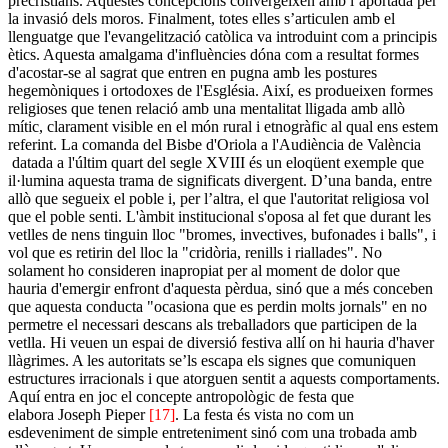
precristians. Aquestes concepcions convergeixen amb l’aportada per
la invasió dels moros. Finalment, totes elles s’articulen amb el
llenguatge que l'evangelització catòlica va introduint com a principis
ètics. Aquesta amalgama d'influències dóna com a resultat formes
d'acostar-se al sagrat que entren en pugna amb les postures
hegemòniques i ortodoxes de l'Església. Així, es produeixen formes
religioses que tenen relació amb una mentalitat lligada amb allò
mític, clarament visible en el món rural i etnogràfic al qual ens estem
referint. La comanda del Bisbe d'Oriola a l'Audiència de València
datada a l'últim quart del segle XVIII és un eloqüent exemple que
il·lumina aquesta trama de significats divergent. D’una banda, entre
allò que segueix el poble i, per l’altra, el que l'autoritat religiosa vol
que el poble senti. L'àmbit institucional s'oposa al fet que durant les
vetlles de nens tinguin lloc "bromes, invectives, bufonades i balls", i
vol que es retirin del lloc la "cridòria, renills i riallades". No
solament ho consideren inapropiat per al moment de dolor que
hauria d'emergir enfront d'aquesta pèrdua, sinó que a més conceben
que aquesta conducta "ocasiona que es perdin molts jornals" en no
permetre el necessari descans als treballadors que participen de la
vetlla. Hi veuen un espai de diversió festiva allí on hi hauria d'haver
llàgrimes. A les autoritats se’ls escapa els signes que comuniquen
estructures irracionals i que atorguen sentit a aquests comportaments.
Aquí entra en joc el concepte antropològic de festa que
elabora Joseph Pieper
[17]
. La festa és vista no com un
esdeveniment de simple entreteniment sinó com una trobada amb