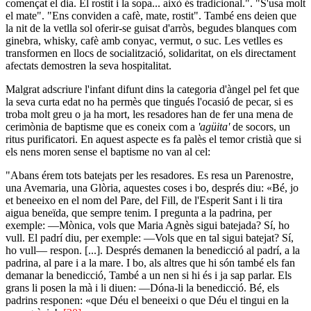
començat el dia. El rostit i la sopa... això és tradicional.". "S'usa molt
el mate". "Ens conviden a cafè, mate, rostit". També ens deien que
la nit de la vetlla sol oferir-se guisat d'arròs, begudes blanques com
ginebra, whisky, cafè amb conyac, vermut, o suc. Les vetlles es
transformen en llocs de socialització, solidaritat, on els directament
afectats demostren la seva hospitalitat.
Malgrat adscriure l'infant difunt dins la categoria d'àngel pel fet que
la seva curta edat no ha permès que tingués l'ocasió de pecar, si es
troba molt greu o ja ha mort, les resadores han de fer una mena de
cerimònia de baptisme que es coneix com a
'agüita'
de socors, un
ritus purificatori. En aquest aspecte es fa palès el temor cristià que si
els nens moren sense el baptisme no van al cel:
"Abans érem tots batejats per les resadores. Es resa un Parenostre,
una Avemaria, una Glòria, aquestes coses i bo, després diu: «Bé, jo
et beneeixo en el nom del Pare, del Fill, de l'Esperit Sant i li tira
aigua beneïda, que sempre tenim. I pregunta a la padrina, per
exemple: ―Mònica, vols que Maria Agnès sigui batejada? Sí, ho
vull. El padrí diu, per exemple: ―Vols que en tal sigui batejat? Sí,
ho vull― respon. [...]. Després demanen la benedicció al padrí, a la
padrina, al pare i a la mare. I bo, als altres que hi són també els fan
demanar la benedicció, També a un nen si hi és i ja sap parlar. Els
grans li posen la mà i li diuen: ―Dóna-li la benedicció. Bé, els
padrins responen: «que Déu el beneeixi o que Déu el tingui en la