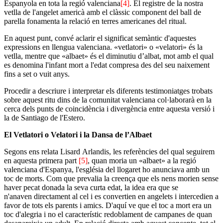
Espanyola en tota la regió valenciana
[4]
. El registre de la nostra
vetlla de l'angelet americà amb el clàssic component del ball de
parella fonamenta la relació en terres americanes del ritual.
En aquest punt, convé aclarir el significat semàntic d'aquestes
expressions en llengua valenciana. «vetlatori» o «velatori» és la
vetlla, mentre que «albaet» és el diminutiu d’albat, mot amb el qual
es denomina l'infant mort a l'edat compresa des del seu naixement
fins a set o vuit anys.
Procedir a descriure i interpretar els diferents testimoniatges trobats
sobre aquest ritu dins de la comunitat valenciana col·laborarà en la
cerca dels punts de coincidència i divergència entre aquesta versió i
la de Santiago de l'Estero.
El Vetlatori o Velatori i la Dansa de l’Albaet
Segons ens relata Lisard Arlandis, les referències del qual seguirem
en aquesta primera part
[5]
, quan moria un «albaet» a la regió
valenciana d'Espanya, l'església del llogaret ho anunciava amb un
toc de morts. Com que prevalia la creença que els nens morien sense
haver pecat donada la seva curta edat, la idea era que se
n'anaven directament al cel i es convertien en angelets i intercedien a
favor de tots els parents i amics. D'aquí ve que el toc a mort era un
toc d'alegria i no el característic redoblament de campanes de quan