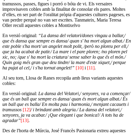
tramussos, passes, figues i porró o bóta de vi. Els versaires
improvisaven cobles amb la finalitat de consolar els pares. Moltes
d’elles, en ser part de l'oralitat pròpia d'aquestes cultures pageses, es
van perdre perquè no van ser escrites. Tanmateix, Maria Teresa
Oller recull aquestes cobles a Montixelvo
En versió original:
“La dansa del velatori/dones vingau a ballar,/
que és dansa que sempre es dansa/ quan s' ha mort algun albat./ En
este poble s'ha mort/ un angelet molt polit, /però no ploreu per ell,/
que ja ha acabat de patir./ La mare i el pare ploren; /no ploren pel
xic, no; /que s' ha mort la criatura/ sense saber lo que és el món./
Quin goig més gran que deu tindre/ la mare d'este xiquet,/ perque
ha pujat al cel,/ i s'ha tornat angelet!”
[10]
i
[11]
.
Al seu torn, Llosa de Ranes recopila amb lleus variants aquestes
cobles:
En versió original:
La dansa del Velatori,/ senyores, va a començar/
que és un ball que sempre es dansa/ quan és mort algun albat./ És
un ball que es balla/ En molta pau i harmonia,/ menjant cacauets i
tramussos
[12]
/ i brindant amb alegria./ La dansa del velatori,/
senyores, ja va acabar./ ¡Que elegant i que bonica!/ A tots ha de
agradar”
[13]
.
Des de l'horta de Múrcia, José Francès Pasionaria extreu aquestes