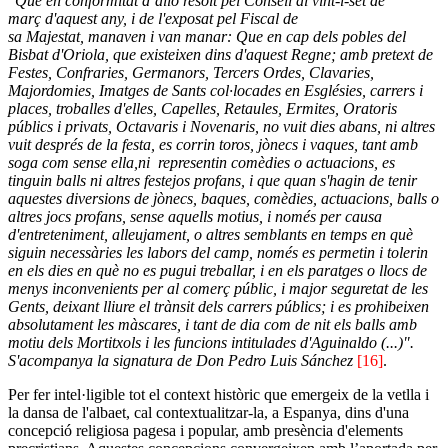
"Que en conformitat d’allò resolt pel Consell al vint-i-set de
març d'aquest any, i de l'exposat pel Fiscal de
sa Majestat, manaven i van manar: Que en cap dels pobles del
Bisbat d'Oriola, que existeixen dins d'aquest Regne; amb pretext de
Festes, Confraries, Germanors, Tercers Ordes, Clavaries,
Majordomies, Imatges de Sants col·locades en Esglésies, carrers i
places, troballes d'elles, Capelles, Retaules, Ermites, Oratoris
públics i privats, Octavaris i Novenaris, no vuit dies abans, ni altres
vuit després de la festa, es corrin toros, jònecs i vaques, tant amb
soga com sense ella,ni representin comèdies o actuacions, es
tinguin balls ni altres festejos profans, i que quan s'hagin de tenir
aquestes diversions de jònecs, baques, comèdies, actuacions, balls o
altres jocs profans, sense aquells motius, i només per causa
d'entreteniment, alleujament, o altres semblants en temps en què
siguin necessàries les labors del camp, només es permetin i tolerin
en els dies en què no es pugui treballar, i en els paratges o llocs de
menys inconvenients per al comerç públic, i major seguretat de les
Gents, deixant lliure el trànsit dels carrers públics; i es prohibeixen
absolutament les màscares, i tant de dia com de nit els balls amb
motiu dels Mortitxols i les funcions intitulades d'Aguinaldo (...)".
S'acompanya la signatura de Don Pedro Luis Sánchez
[16]
.
Per fer intel·ligible tot el context històric que emergeix de la vetlla i
la dansa de l'albaet, cal contextualitzar-la, a Espanya, dins d'una
concepció religiosa pagesa i popular, amb presència d'elements