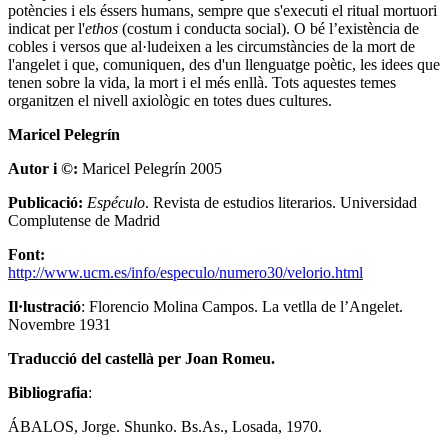
potències i els éssers humans, sempre que s'executi el ritual mortuori
indicat per l'
ethos
(costum i conducta social). O bé l’existència de
cobles i versos que al·ludeixen a les circumstàncies de la mort de
l'angelet i que, comuniquen, des d'un llenguatge poètic, les idees que
tenen sobre la vida, la mort i el més enllà. Tots aquestes temes
organitzen el nivell axiològic en totes dues cultures.
Maricel Pelegrín
Autor i ©:
Maricel Pelegrín 2005
Publicació:
Espéculo
. Revista de estudios literarios. Universidad
Complutense de Madrid
Font:
http://www.ucm.es/info/especulo/numero30/velorio.html
Il·lustració
: Florencio Molina Campos. La vetlla de l’Angelet.
Novembre 1931
Traducció del castellà per Joan Romeu.
Bibliografia
:
ÁBALOS, Jorge. Shunko. Bs.As., Losada, 1970.