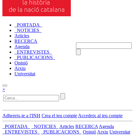
_PORTADA_
_NOTICIES_
Articles
RECERCA
Agenda
_ENTREVISTES_
_PUBLICACIONS_
Opinió
Arxiu
Universitat
×
Adhereix-te a l'INH
Crea el teu compte
Accedeix al teu compte
_PORTADA_
_NOTICIES_
Articles
RECERCA
Agenda
_ENTREVISTES_
_PUBLICACIONS_
Opinió
Arxiu
Universitat