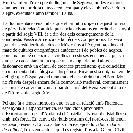
Hom va oferir l'exemple de llogarets de Segòvia, on les exèquies
d'un nen menor de set anys eren acompanyades amb música de to
alegre, executada amb tambor i flauta.
La documentació ens indica que el primitiu origen d'aquest funeral
de pàrvuls té relació amb la presència dels àrabs en territori espanyol
a partir del segle VIII, és a dir, des dels començaments de la
conquesta. Passà a Amèrica de la mà dels conqueridors. La seva
gran dispersió territorial des de Mèxic fins a l'Argentina, dins del
marc de cultures etnogràfiques autòctones i de pobles de negres,
com així també en societats criolles i mestisses ens mena a pensar
que es va acceptar, en un espectre tan ampli de pobladors, en
fusionar-se amb un cúmul de creences preexistents que coincidien
en una mentalitat anàloga a la hispànica. En aquest sentit, no hem de
defugir que l'Espanya del moment del descobriment del Nou Món
no s'havia desprès encara de la cosmovisió medieval, contràriament
als aires de canvi que van arribar de la mà del Renaixement a la resta
de l'Europa del segle XV.
Pel que fa a temes mortuoris que estan en relació amb l'herència
espanyola a Hispanoamèrica, les tradicions provinents
d'Extremadura, oest d'Andalusia i Castella la Nova hi cristal·litzen
amb més força. En canvi, els rígids costums del nord-oest hi tenen
escassa presència. En constitueix una excepció l
a vetlla i dansa
de l'albaet
, l'existència de la qual es registra fins a la Guerra Civil