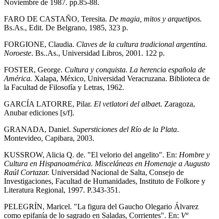
Noviembre de 1987. pp.85-88.
FARO DE CASTAÑO, Teresita.
De magia, mitos y arquetipos.
Bs.As., Edit. De Belgrano, 1985, 323 p.
FORGIONE, Claudia.
Claves de la cultura tradicional argentina.
Noroeste
. Bs..As., Universidad Libros, 2001. 122 p.
FOSTER, George.
Cultura y conquista. La herencia española de
América.
Xalapa, México, Universidad Veracruzana. Biblioteca de
la Facultad de Filosofía y Letras, 1962.
GARCÍA LATORRE, Pilar.
El vetlatori del albae
t. Zaragoza,
Anubar ediciones [s/f].
GRANADA, Daniel.
Supersticiones del Río de la Plata
.
Montevideo, Capibara, 2003.
KUSSROW, Alicia Q. de. "El velorio del angelito". En:
Hombre y
Cultura en Hispanoamérica. Misceláneas en Homenaje a Augusto
Raúl Cortazar.
Universidad Nacional de Salta, Consejo de
Investigaciones, Facultad de Humanidades, Instituto de Folkore y
Literatura Regional, 1997. P.343-351.
PELEGRÍN, Maricel. "La figura del Gaucho Olegario Álvarez
como epifanía de lo sagrado en Saladas, Corrientes". En:
Vº