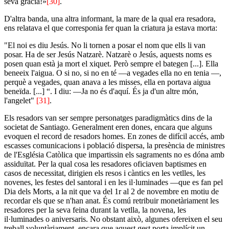
seva gràcia!»
[30]
.
D'altra banda, una altra informant, la mare de la qual era resadora,
ens relatava el que corresponia fer quan la criatura ja estava morta:
"El noi es diu Jesús. No li tornen a posar el nom que ells li van
posar. Ha de ser Jesús Natzarè. Natzarè o Jesús, aquests noms es
posen quan està ja mort el xiquet. Però sempre el bategen [...]. Ella
beneeix l'aigua. O si no, si no en té ―a vegades ella no en tenia ―,
perquè a vegades, quan anava a les misses, ella en portava aigua
beneïda. [...] “. I diu: ―Ja no és d'aquí. És ja d'un altre món,
l'angelet"
[31]
.
Els resadors van ser sempre personatges paradigmàtics dins de la
societat de Santiago. Generalment eren dones, encara que alguns
evoquen el record de resadors homes. En zones de difícil accés, amb
escasses comunicacions i població dispersa, la presència de ministres
de l'Església Catòlica que impartissin els sagraments no es dóna amb
assiduïtat. Per la qual cosa les resadores oficiaven baptismes en
casos de necessitat, dirigien els resos i càntics en les vetlles, les
novenes, les festes del santoral i en les il·luminades ―que es fan pel
Dia dels Morts, a la nit que va del 1r al 2 de novembre en motiu de
recordar els que se n'han anat. És comú retribuir monetàriament les
resadores per la seva feina durant la vetlla, la novena, les
il·luminades o aniversaris. No obstant això, algunes ofereixen el seu
treball voluntàriament, encara que aquest gest porta implícit un