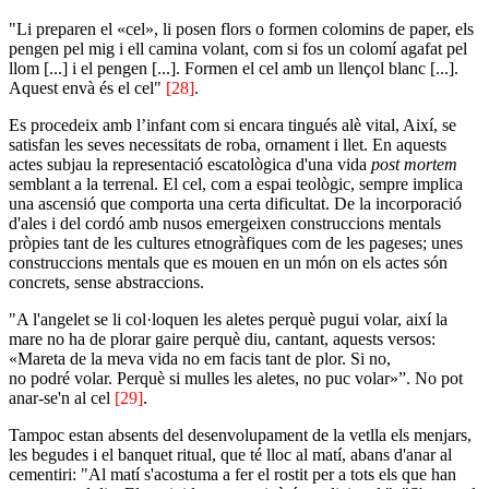
"Li preparen el «cel», li posen flors o formen colomins de paper, els
pengen pel mig i ell camina volant, com si fos un colomí agafat pel
llom [...] i el pengen [...]. Formen el cel amb un llençol blanc [...].
Aquest envà és el cel"
[28]
.
Es procedeix amb l’infant com si encara tingués alè vital, Així, se
satisfan les seves necessitats de roba, ornament i llet. En aquests
actes subjau la representació escatològica d'una vida
post mortem
semblant a la terrenal. El cel, com a espai teològic, sempre implica
una ascensió que comporta una certa dificultat. De la incorporació
d'ales i del cordó amb nusos emergeixen construccions mentals
pròpies tant de les cultures etnogràfiques com de les pageses; unes
construccions mentals que es mouen en un món on els actes són
concrets, sense abstraccions.
"A l'angelet se li col·loquen les aletes perquè pugui volar, així la
mare no ha de plorar gaire perquè diu, cantant, aquests versos:
«Mareta de la meva vida no em facis tant de plor. Si no,
no podré volar. Perquè si mulles les aletes, no puc volar»”. No pot
anar-se'n al cel
[29]
.
Tampoc estan absents del desenvolupament de la vetlla els menjars,
les begudes i el banquet ritual, que té lloc al matí, abans d'anar al
cementiri: "Al matí s'acostuma a fer el rostit per a tots els que han