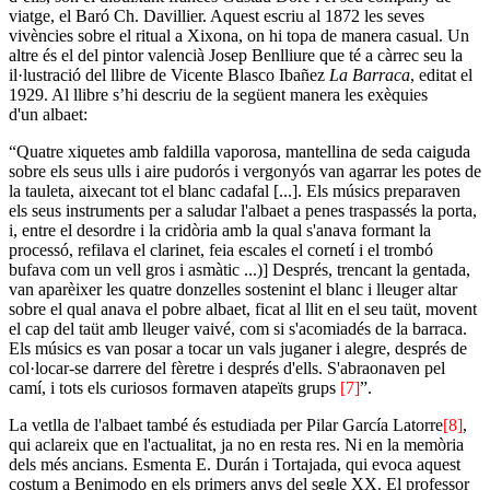
viatge, el Baró Ch. Davillier. Aquest escriu al 1872 les seves
vivències sobre el ritual a Xixona, on hi topa de manera casual. Un
altre és el del pintor valencià Josep Benlliure que té a càrrec seu la
il·lustració del llibre de Vicente Blasco Ibañez
La Barraca
, editat el
1929. Al llibre s’hi descriu de la següent manera les exèquies
d'un albaet:
“Quatre xiquetes amb faldilla vaporosa, mantellina de seda caiguda
sobre els seus ulls i aire pudorós i vergonyós van agarrar les potes de
la tauleta, aixecant tot el blanc cadafal [...]. Els músics preparaven
els seus instruments per a saludar l'albaet a penes traspassés la porta,
i, entre el desordre i la cridòria amb la qual s'anava formant la
processó, refilava el clarinet, feia escales el cornetí i el trombó
bufava com un vell gros i asmàtic ...)] Després, trencant la gentada,
van aparèixer les quatre donzelles sostenint el blanc i lleuger altar
sobre el qual anava el pobre albaet, ficat al llit en el seu taüt, movent
el cap del taüt amb lleuger vaivé, com si s'acomiadés de la barraca.
Els músics es van posar a tocar un vals juganer i alegre, després de
col·locar-se darrere del fèretre i després d'ells. S'abraonaven pel
camí, i tots els curiosos formaven atapeïts grups
[7]
”.
La vetlla de l'albaet també és estudiada per Pilar García Latorre
[8]
,
qui aclareix que en l'actualitat, ja no en resta res. Ni en la memòria
dels més ancians. Esmenta E. Durán i Tortajada, qui evoca aquest
costum a Benimodo en els primers anys del segle XX. El professor