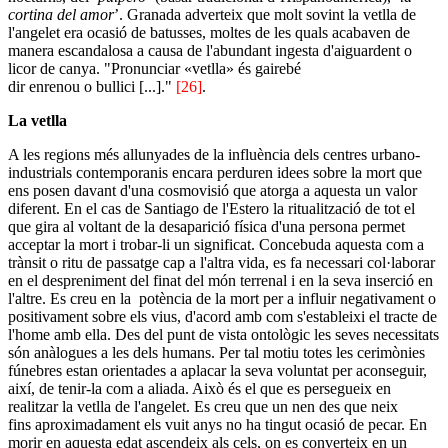
cortina del amor
’. Granada adverteix que molt sovint la vetlla de
l'angelet era ocasió de batusses, moltes de les quals acabaven de
manera escandalosa a causa de l'abundant ingesta d'aiguardent o
licor de canya. "Pronunciar «vetlla» és gairebé
dir enrenou o bullici [...]."
[26]
.
La vetlla
A les regions més allunyades de la influència dels centres urbano-
industrials contemporanis encara perduren idees sobre la mort que
ens posen davant d'una cosmovisió que atorga a aquesta un valor
diferent. En el cas de Santiago de l'Estero la ritualització de tot el
que gira al voltant de la desaparició física d'una persona permet
acceptar la mort i trobar-li un significat. Concebuda aquesta com a
trànsit o ritu de passatge cap a l'altra vida, es fa necessari col·laborar
en el despreniment del finat del món terrenal i en la seva inserció en
l'altre. Es creu en la potència de la mort per a influir negativament o
positivament sobre els vius, d'acord amb com s'estableixi el tracte de
l'home amb ella. Des del punt de vista ontològic les seves necessitats
són anàlogues a les dels humans. Per tal motiu totes les cerimònies
fúnebres estan orientades a aplacar la seva voluntat per aconseguir,
així, de tenir-la com a aliada. Això és el que es persegueix en
realitzar la vetlla de l'angelet. Es creu que un nen des que neix
fins aproximadament els vuit anys no ha tingut ocasió de pecar. En
morir en aquesta edat ascendeix als cels, on es converteix en un