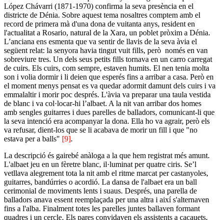
López Chávarri (1871-1970) confirma la seva presència en el
districte de Dénia. Sobre aquest tema nosaltres comptem amb el
record de primera mà d'una dona de vuitanta anys, resident en
l'actualitat a Rosario, natural de la Xara, un poblet pròxim a Dénia.
L’anciana ens esmenta que va sentir de llavis de la seva àvia el
següent relat: la senyora havia tingut vuit fills, però només en van
sobreviure tres. Un dels seus petits fills tornava en un carro carregat
de cuirs. Els cuirs, com sempre, estaven humits. El nen tenia molta
son i volia dormir i li deien que esperés fins a arribar a casa. Però en
el moment menys pensat es va quedar adormit damunt dels cuirs i va
emmalaltir i morir poc després. L'àvia va preparar una taula vestida
de blanc i va col·locar-hi l’albaet. A la nit van arribar dos homes
amb sengles guitarres i dues parelles de balladors, comunicant-li que
la seva intenció era acompanyar la dona. Ella ho va agrair, però els
va refusar, dient-los que se li acabava de morir un fill i que "no
estava per a balls"
[9]
.
La descripció és gairebé anàloga a la que hem registrat més amunt.
L'albaet jeu en un fèretre blanc, il·luminat per quatre ciris. Se’l
vetllava alegrement tota la nit amb el ritme marcat per castanyoles,
guitarres, bandúrries o acordió. La dansa de l'albaet era un ball
cerimonial de moviments lents i suaus. Després, una parella de
balladors anava essent reemplaçada per una altra i així s'alternaven
fins a l'alba. Finalment totes les parelles juntes ballaven formant
quadres i un cercle. Els pares convidaven els assistents a cacauets,