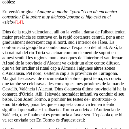
cobles:
En versió original:
Aunque la madre “yora”/ con ná encuentra
consuelo./ É la pobre muy dichosa/ porque el hijo está en el
«
sielo
»
[14]
.
Dins de la regió valenciana, allí on la vetlla i dansa de l'albaet tenien
major presència se centrava en la regió costanera central, per a anar
gradualment decreixent cap al nord, sud i interior de l'àrea. La
conformació geogràfica condicionava l'expansió del ritual. Així, la
via natural del riu Túria va actuar com un element de suport en
aquest sentit i les regions muntanyenques de l'interior el van frenar.
Al sud de la província d'Alacant va existir un altre centre difusor,
que va fer irradiar el ritual cap a Almeria i algunes altres zones
d'Andalusia. Pel nord, s'estenia cap a la província de Tarragona.
Malgrat l'escassesa de documentació sobre aquest tema, es coneix
que també se celebrava a les comarques més pròximes de la mar de
Castelló, València i Alacant. Dins d'aquesta última província hi ha la
comarca d'Oriola. Allí, l'elevada mortaldat infantil va conduir el seu
bisbe, Don Josef Tormo, a prohibir les festes de« mortitxols» o
«mortitxolets», paraules que en aquesta comarca tenien idèntic
significat que «albat» i «albaet». Tormo acudeix a l'Audiència de
València, que finalment es pronuncia a favor seu. L'epístola que hi
va ser enviada per En Tormo és d'aquest estil: