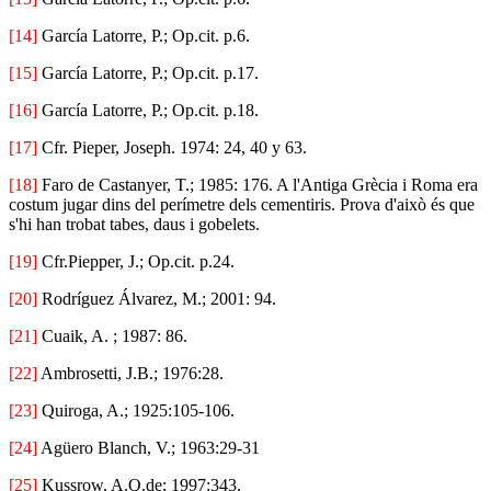
[14]
García Latorre, P.; Op.cit. p.6.
[15]
García Latorre, P.; Op.cit. p.17.
[16]
García Latorre, P.; Op.cit. p.18.
[17]
Cfr. Pieper, Joseph. 1974: 24, 40 y 63.
[18]
Faro de Castanyer, T.; 1985: 176. A l'Antiga Grècia i Roma era
costum jugar dins del perímetre dels cementiris. Prova d'això és que
s'hi han trobat tabes, daus i gobelets.
[19]
Cfr.Piepper, J.; Op.cit. p.24.
[20]
Rodríguez Álvarez, M.; 2001: 94.
[21]
Cuaik, A. ; 1987: 86.
[22]
Ambrosetti, J.B.; 1976:28.
[23]
Quiroga, A.; 1925:105-106.
[24]
Agüero Blanch, V.; 1963:29-31
[25]
Kussrow, A.Q.de; 1997:343.