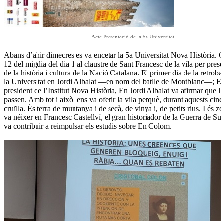
Acte Presentació de la 5a Universitat
Abans d’ahir dimecres es va encetar la 5a Universitat Nova Història. 
12 del migdia del dia 1 al claustre de Sant Francesc de la vila per pres
de la història i cultura de la Nació Catalana. El primer dia de la retr
la Universitat en Jordi Albalat ―en nom del batlle de Montblanc―; En
president de l’Institut Nova Història, En Jordi Albalat va afirmar que l’
passen. Amb tot i això, ens va oferir la vila perquè, durant aquests ci
cruïlla. És terra de muntanya i de secà, de vinya i, de petits rius. I és
va néixer en Francesc Castellví, el gran historiador de la Guerra de S
va contribuir a reimpulsar els estudis sobre En Colom.