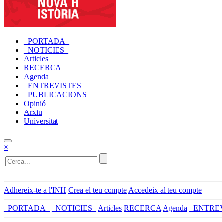
_PORTADA_
_NOTICIES_
Articles
RECERCA
Agenda
_ENTREVISTES_
_PUBLICACIONS_
Opinió
Arxiu
Universitat
×
Adhereix-te a l'INH
Crea el teu compte
Accedeix al teu compte
_PORTADA_
_NOTICIES_
Articles
RECERCA
Agenda
_ENTRE