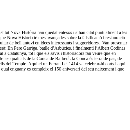
itut Nova Història han quedat entesos i s’han citat puntualment a les
s que Nova Història té més avançades sobre la falsificació i restauració
uitar de bell antuvi en idees interessants i suggeridores. Van presentar
; En Pere Garriga, batlle d’Arbúcies. i finalmentl l’Albert Codinas,
al a Catalunya, tot i que els savis i historiadors fan veure que en
de les qualitats de la Conca de Barberà: la Conca és terra de pas, de
ells del Temple. Aquí el rei Ferran I el 1414 va celebrar-hi corts i aquí
el qual enguany es compleix el 150 aniversari del seu naixement i que