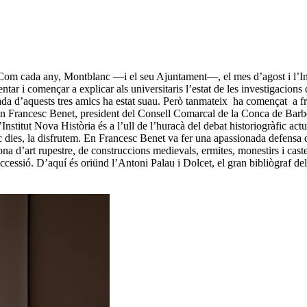
Com cada any, Montblanc ―i el seu Ajuntament―, el mes d’agost i l’Inst
entar i començar a explicar als universitaris l’estat de les investigacion
obada d’aquests tres amics ha estat suau. Però tanmateix ha començat a fr
 Francesc Benet, president del Consell Comarcal de la Conca de Barberà
Institut Nova Història és a l’ull de l’huracà del debat historiogràfic actu
nc dies, la disfrutem. En Francesc Benet va fer una apassionada defensa 
 zona d’art rupestre, de construccions medievals, ermites, monestirs i cast
uccessió. D’aquí és oriünd l’Antoni Palau i Dolcet, el gran bibliògraf d