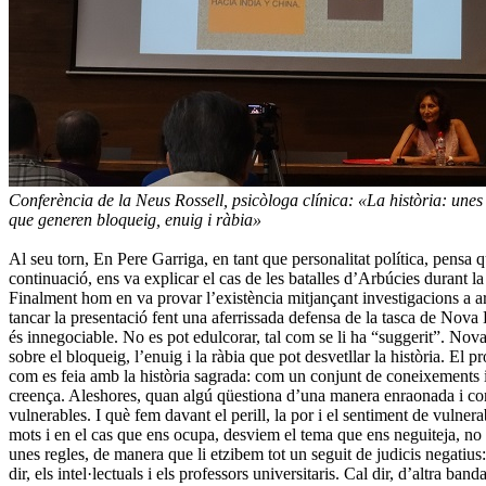
Conferència de la Neus Rossell, psicòloga clínica:
«La història: unes
que generen bloqueig, enuig i ràbia»
Al seu torn, En Pere Garriga, en tant que personalitat política, pensa qu
continuació, ens va explicar el cas de les batalles d’Arbúcies durant l
Finalment hom en va provar l’existència mitjançant investigacions a ar
tancar la presentació fent una aferrissada defensa de la tasca de Nova Hi
és innegociable. No es pot edulcorar, tal com se li ha “suggerit”. Nova
sobre el bloqueig, l’enuig i la ràbia que pot desvetllar la història. El
com es feia amb la història sagrada: com un conjunt de coneixements int
creença. Aleshores, quan algú qüestiona d’una manera enraonada i convi
vulnerables. I què fem davant el perill, la por i el sentiment de vulner
mots i en el cas que ens ocupa, desviem el tema que ens neguiteja, n
unes regles, de manera que li etzibem tot un seguit de judicis negatiu
dir, els intel·lectuals i els professors universitaris. Cal dir, d’altra