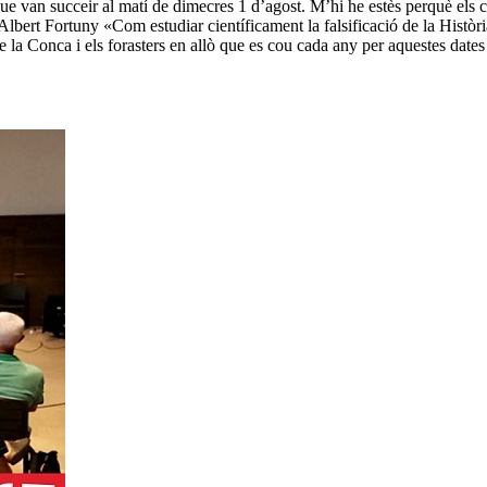
ue van succeir al matí de dimecres 1 d’agost. M’hi he estès perquè els 
'¡Albert Fortuny «Com estudiar científicament la falsificació de la Histò
s de la Conca i els forasters en allò que es cou cada any per aquestes da