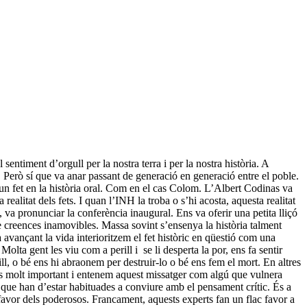
sentiment d’orgull per la nostra terra i per la nostra història. A
. Però sí que va anar passant de generació en generació entre el poble.
’un fet en la història oral. Com en el cas Colom. L’Albert Codinas va
realitat dels fets. I quan l’INH la troba o s’hi acosta, aquesta realitat
 va pronunciar la conferència inaugural. Ens va oferir una petita lliçó
 de creences inamovibles. Massa sovint s’ensenya la història talment
 avançant la vida interioritzem el fet històric en qüestió com una
a gent les viu com a perill i se li desperta la por, ens fa sentir
ill, o bé ens hi abraonem per destruir-lo o bé ens fem el mort. En altres
as molt important i entenem aquest missatger com algú que vulnera
 que han d’estar habituades a conviure amb el pensament crític. És a
el favor dels poderosos. Francament, aquests experts fan un flac favor a