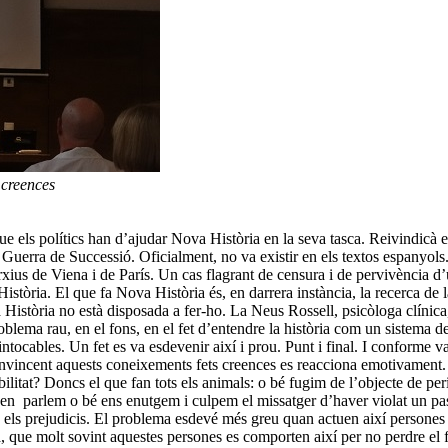
 creences
e els polítics han d’ajudar Nova Història en la seva tasca. Reivindicà el 
a Guerra de Successió. Oficialment, no va existir en els textos espanyols
xius de Viena i de París. Un cas flagrant de censura i de pervivència d
stòria. El que fa Nova Història és, en darrera instància, la recerca de la 
 Història no està disposada a fer-ho. La Neus Rossell, psicòloga clínica,
 problema rau, en el fons, en el fet d’entendre la història com un sistema
ocables. Un fet es va esdevenir així i prou. Punt i final. I conforme va
ncent aquests coneixements fets creences es reacciona emotivament. Molt
abilitat? Doncs el que fan tots els animals: o bé fugim de l’objecte de per
o en parlem o bé ens enutgem i culpem el missatger d’haver violat un p
s: els prejudicis. El problema esdevé més greu quan actuen així persones
 banda, que molt sovint aquestes persones es comporten així per no perdre 