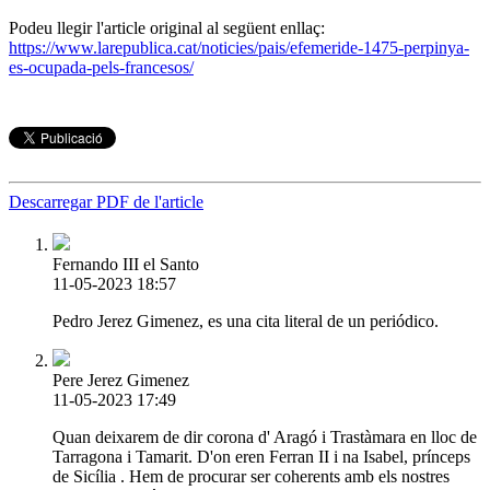
Podeu llegir l'article original al següent enllaç:
https://www.larepublica.cat/noticies/pais/efemeride-1475-perpinya-
es-ocupada-pels-francesos/
Descarregar PDF de l'article
Fernando III el Santo
11-05-2023 18:57
Pedro Jerez Gimenez, es una cita literal de un periódico.
Pere Jerez Gimenez
11-05-2023 17:49
Quan deixarem de dir corona d' Aragó i Trastàmara en lloc de
Tarragona i Tamarit. D'on eren Ferran II i na Isabel, prínceps
de Sicília . Hem de procurar ser coherents amb els nostres