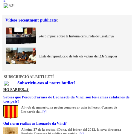
634
Vídeos recentment publicats
:
24è Simposi sobre la història censurada de Catalunya
Llista de reproducció de tots els videus del 23è Simposi
SUBSCRIPCIÓ AL BUTLLETÍ
Subscriviu-vos al nostre butlletí
HO SABIES...?
Sabies que l'escut d'armes de Leonardo da Vinci són les armes catalanes de
tres pals?
Al web de numericana podeu comprovar quin és l'escut d'armes de
Leonardo da...
[+]
Qui era en realitat en Leonardo da Vinci?
Al núm. 27 de la revista dDona, del febrer del 2012, la seva directora
Eugènia Carrasco hi publica un article...
[+]