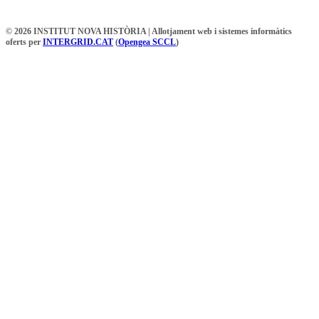
© 2026 INSTITUT NOVA HISTÒRIA | Allotjament web i sistemes informàtics
oferts per
INTERGRID.CAT
(
Opengea SCCL
)