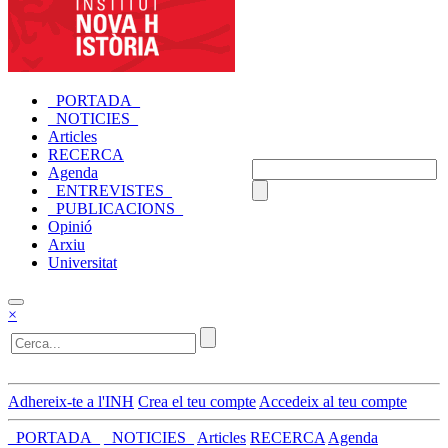
_PORTADA_
_NOTICIES_
Articles
RECERCA
Agenda
_ENTREVISTES_
_PUBLICACIONS_
Opinió
Arxiu
Universitat
×
Adhereix-te a l'INH
Crea el teu compte
Accedeix al teu compte
_PORTADA_
_NOTICIES_
Articles
RECERCA
Agenda