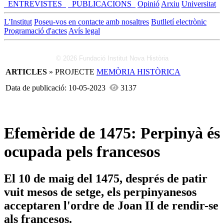
_ENTREVISTES_
_PUBLICACIONS_
Opinió
Arxiu
Universitat
L'Institut
Poseu-vos en contacte amb nosaltres
Butlletí electrònic
Programació d'actes
Avís legal
© 2026 Fundació Institut Nova Història
ARTICLES
» PROJECTE
MEMÒRIA HISTÒRICA
Data de publicació: 10-05-2023
3137
Efemèride de 1475: Perpinyà és
ocupada pels francesos
El 10 de maig del 1475, després de patir
vuit mesos de setge, els perpinyanesos
acceptaren l'ordre de Joan II de rendir-se
als francesos.