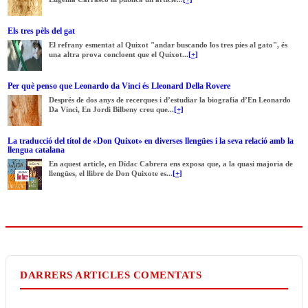
Els tres pèls del gat
El refrany esmentat al Quixot "andar buscando los tres pies al gato", és
una altra prova concloent que el Quixot...
[+]
Per què penso que Leonardo da Vinci és Lleonard Della Rovere
Després de dos anys de recerques i d’estudiar la biografia d’En Leonardo
Da Vinci, En Jordi Bilbeny creu que...
[+]
La traducció del títol de «Don Quixot» en diverses llengües i la seva relació amb la
llengua catalana
En aquest article, en Dídac Cabrera ens exposa que, a la quasi majoria de
llengües, el llibre de Don Quixote es...
[+]
DARRERS ARTICLES COMENTATS