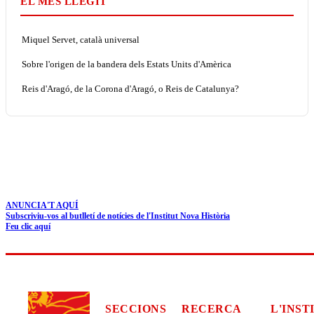
EL MÉS LLEGIT
Miquel Servet, català universal
Sobre l'origen de la bandera dels Estats Units d'Amèrica
Reis d'Aragó, de la Corona d'Aragó, o Reis de Catalunya?
ANUNCIA'T AQUÍ
Subscriviu-vos al butlletí de notícies de l'Institut Nova Història
Feu clic aquí
SECCIONS
RECERCA
L'INST