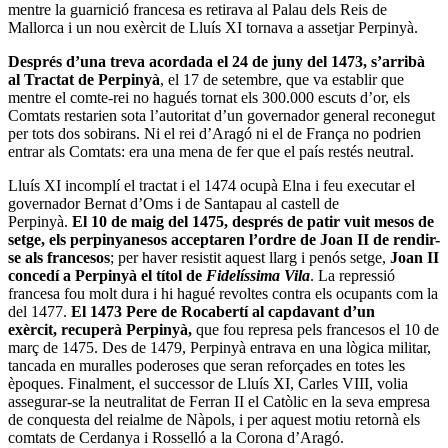
mentre la guarnició francesa es retirava al Palau dels Reis de
Mallorca i un nou exèrcit de Lluís XI tornava a assetjar Perpinyà.
Després d’una treva acordada el 24 de juny del 1473, s’arribà
al
Tractat de Perpinyà
, el 17 de setembre, que va establir que
mentre el comte-rei no hagués tornat els 300.000 escuts d’or, els
Comtats restarien sota l’autoritat d’un governador general reconegut
per tots dos sobirans. Ni el rei d’Aragó ni el de França no podrien
entrar als Comtats: era una mena de fer que el país restés neutral.
Lluís XI incomplí el tractat i el 1474 ocupà Elna i feu executar el
governador Bernat d’Oms i de Santapau al castell de
Perpinyà.
El 10 de maig del 1475, després de patir vuit mesos de
setge, els perpinyanesos acceptaren l’ordre de Joan II de rendir-
se als francesos
; per haver resistit aquest llarg i penós setge,
Joan II
concedí a Perpinyà el títol de
Fidelíssima Vila
. La repressió
francesa fou molt dura i hi hagué revoltes contra els ocupants com la
del 1477.
El 1473 Pere de Rocabertí al capdavant d’un
exèrcit, recuperà Perpinyà,
que fou represa pels francesos el 10 de
març de 1475. Des de 1479, Perpinyà entrava en una lògica militar,
tancada en muralles poderoses que seran reforçades en totes les
èpoques. Finalment, el successor de Lluís XI, Carles VIII, volia
assegurar-se la neutralitat de Ferran II el Catòlic en la seva empresa
de conquesta del reialme de Nàpols, i per aquest motiu retornà els
comtats de Cerdanya i Rosselló a la Corona d’Aragó.