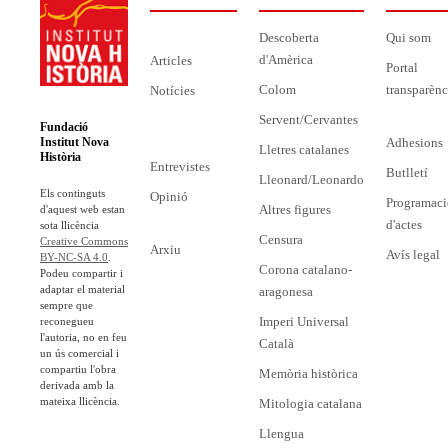
Descoberta
Qui som
d'Amèrica
Articles
Portal
Colom
transparènc
Notícies
Servent/Cervantes
Fundació
Adhesions
Institut Nova
Lletres catalanes
Història
Entrevistes
Butlletí
Lleonard/Leonardo
Els continguts
Opinió
Programaci
Altres figures
d'aquest web estan
d'actes
sota llicència
Censura
Creative Commons
Arxiu
Avís legal
BY-NC-SA 4.0
.
Corona catalano-
Podeu compartir i
adaptar el material
aragonesa
sempre que
Imperi Universal
reconegueu
l'autoria, no en feu
Català
un ús comercial i
compartiu l'obra
Memòria històrica
derivada amb la
mateixa llicència.
Mitologia catalana
Llengua