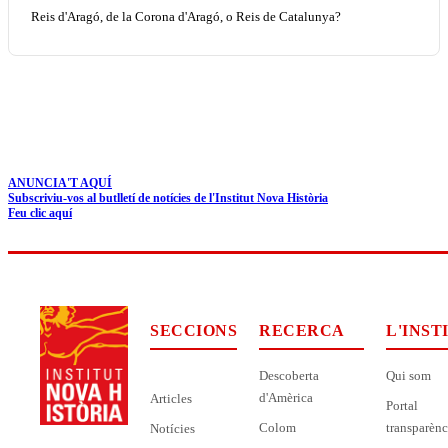
Reis d'Aragó, de la Corona d'Aragó, o Reis de Catalunya?
ANUNCIA'T AQUÍ
Subscriviu-vos al butlletí de notícies de l'Institut Nova Història
Feu clic aquí
SECCIONS
RECERCA
L'INST
Descoberta
Qui som
d'Amèrica
Articles
Portal
Colom
transparènc
Notícies