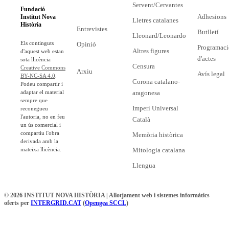
Servent/Cervantes
Fundació
Adhesions
Institut Nova
Lletres catalanes
Història
Entrevistes
Butlletí
Lleonard/Leonardo
Els continguts
Opinió
Programaci
Altres figures
d'aquest web estan
d'actes
sota llicència
Censura
Creative Commons
Arxiu
Avís legal
BY-NC-SA 4.0
.
Corona catalano-
Podeu compartir i
adaptar el material
aragonesa
sempre que
Imperi Universal
reconegueu
l'autoria, no en feu
Català
un ús comercial i
compartiu l'obra
Memòria històrica
derivada amb la
mateixa llicència.
Mitologia catalana
Llengua
© 2026 INSTITUT NOVA HISTÒRIA | Allotjament web i sistemes informàtics
oferts per
INTERGRID.CAT
(
Opengea SCCL
)