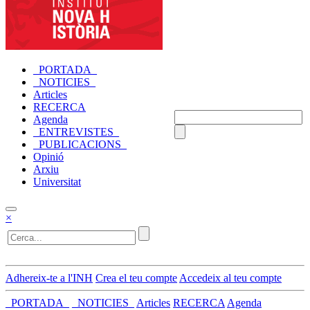
_PORTADA_
_NOTICIES_
Articles
RECERCA
Agenda
_ENTREVISTES_
_PUBLICACIONS_
Opinió
Arxiu
Universitat
×
Adhereix-te a l'INH
Crea el teu compte
Accedeix al teu compte
_PORTADA_
_NOTICIES_
Articles
RECERCA
Agenda