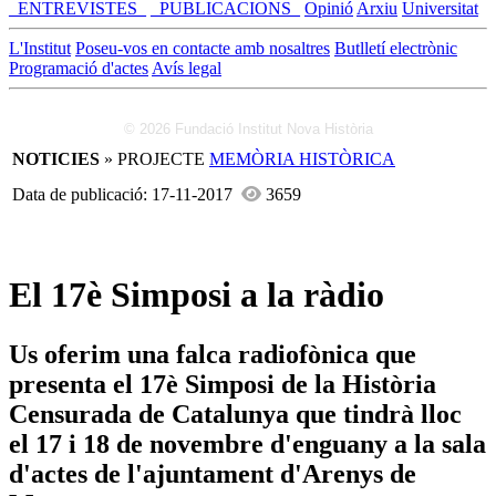
_ENTREVISTES_
_PUBLICACIONS_
Opinió
Arxiu
Universitat
L'Institut
Poseu-vos en contacte amb nosaltres
Butlletí electrònic
Programació d'actes
Avís legal
© 2026 Fundació Institut Nova Història
NOTICIES
» PROJECTE
MEMÒRIA HISTÒRICA
Data de publicació: 17-11-2017
3659
El 17è Simposi a la ràdio
Us oferim una falca radiofònica que
presenta el 17è Simposi de la Història
Censurada de Catalunya que tindrà lloc
el 17 i 18 de novembre d'enguany a la sala
d'actes de l'ajuntament d'Arenys de