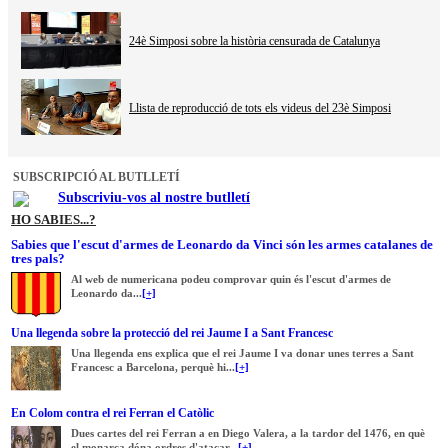
24è Simposi sobre la història censurada de Catalunya
Llista de reproducció de tots els videus del 23è Simposi
SUBSCRIPCIÓ AL BUTLLETÍ
Subscriviu-vos al nostre butlletí
HO SABIES...?
Sabies que l'escut d'armes de Leonardo da Vinci són les armes catalanes de
tres pals?
Al web de numericana podeu comprovar quin és l'escut d'armes de
Leonardo da...
[+]
Una llegenda sobre la protecció del rei Jaume I a Sant Francesc
Una llegenda ens explica que el rei Jaume I va donar unes terres a Sant
Francesc a Barcelona, perquè hi...
[+]
En Colom contra el rei Ferran el Catòlic
Dues cartes del rei Ferran a en Diego Valera, a la tardor del 1476, en què
el monarca dóna ordres d'atacar...
[+]