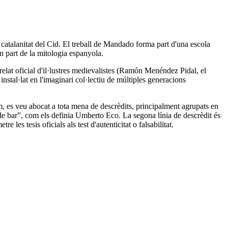
 catalanitat del Cid. El treball de Mandado forma part d'una escola
n part de la mitologia espanyola.
relat oficial d'il·lustres medievalistes (Ramón Menéndez Pidal, el
instal·lat en l'imaginari col·lectiu de múltiples generacions
m, es veu abocat a tota mena de descrèdits, principalment agrupats en
a de bar”, com els definia Umberto Eco. La segona línia de descrèdit és
les tesis oficials als test d'autenticitat o falsabilitat.