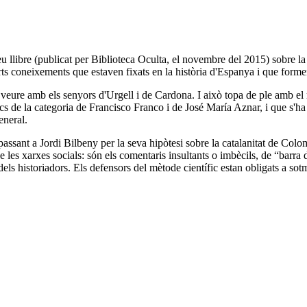
 llibre (publicat per Biblioteca Oculta, el novembre del 2015) sobre la
erts coneixements que estaven fixats en la història d'Espanya i que forme
 veure amb els senyors d'Urgell i de Cardona. I això topa de ple amb el 
cs de la categoria de Francisco Franco i de José María Aznar, i que s'ha 
eneral.
assant a Jordi Bilbeny per la seva hipòtesi sobre la catalanitat de Colo
 de les xarxes socials: són els comentaris insultants o imbècils, de “barr
s historiadors. Els defensors del mètode científic estan obligats a sotmetre 