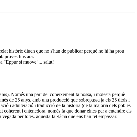
relat històric diuen que no s'han de publicar perquè no hi ha prou
mb proves fins ara.
ia "Eppur si muove"... salut!
ntanis). Només una part del coneixement fa nossa, i molesta perquè
 més de 25 anys, amb una producció que sobrepassa ja els 25 títols i
ció i adulteració i traducció de la història (de la majoria dels pobles
tat coherent i entenedora, només fa que donar eines per a entendre els
a vegada per totes, aquesta fal·làcia que ens han fet empassar: