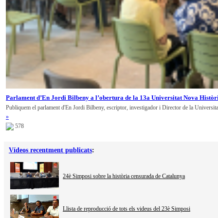
Parlament d’En Jordi Bilbeny a l’obertura de la 13a Universitat Nova Històr
Publiquem el parlament d'En Jordi Bilbeny, escriptor, investigador i Director de la Universit
»
578
Vídeos recentment publicats
:
24è Simposi sobre la història censurada de Catalunya
Llista de reproducció de tots els videus del 23è Simposi