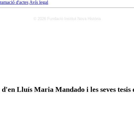
ramació d'actes
Avís legal
© 2026 Fundació Institut Nova Història
d'en Lluís Maria Mandado i les seves tesis d