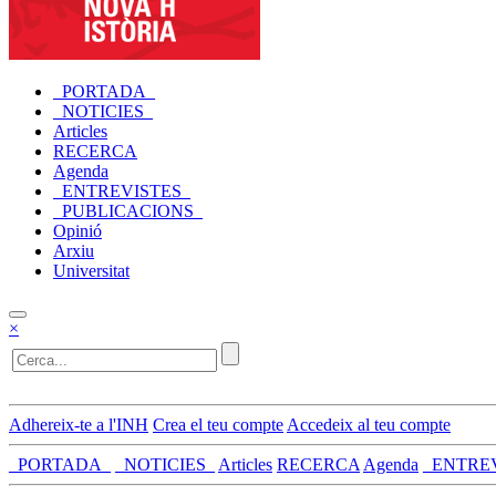
_PORTADA_
_NOTICIES_
Articles
RECERCA
Agenda
_ENTREVISTES_
_PUBLICACIONS_
Opinió
Arxiu
Universitat
×
Adhereix-te a l'INH
Crea el teu compte
Accedeix al teu compte
_PORTADA_
_NOTICIES_
Articles
RECERCA
Agenda
_ENTRE