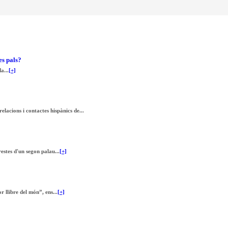
es pals?
a...
[+]
lacions i contactes hispànics de...
estes d'un segon palau...
[+]
r llibre del món”, ens...
[+]