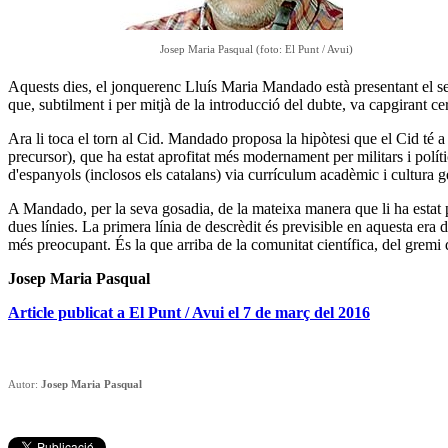
Josep Maria Pasqual (foto: El Punt / Avui)
Aquests dies, el jonquerenc Lluís Maria Mandado està presentant el seu
que, subtilment i per mitjà de la introducció del dubte, va capgirant c
Ara li toca el torn al Cid. Mandado proposa la hipòtesi que el Cid té a
precursor), que ha estat aprofitat més modernament per militars i políti
d'espanyols (inclosos els catalans) via currículum acadèmic i cultura g
A Mandado, per la seva gosadia, de la mateixa manera que li ha estat p
dues línies. La primera línia de descrèdit és previsible en aquesta era
més preocupant. És la que arriba de la comunitat científica, del gremi del
Josep Maria Pasqual
Article publicat a El Punt / Avui el 7 de març del 2016
Autor:
Josep Maria Pasqual