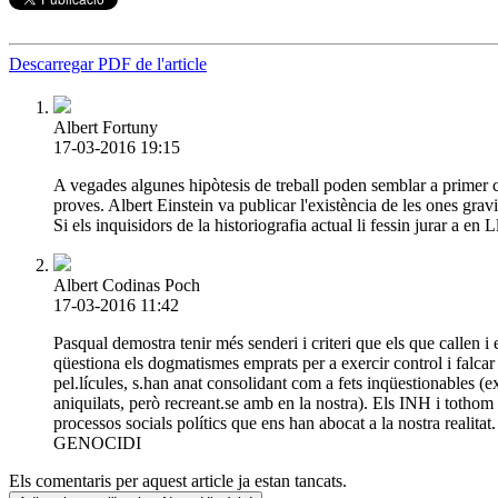
Descarregar PDF de l'article
Albert Fortuny
17-03-2016 19:15
A vegades algunes hipòtesis de treball poden semblar a primer co
proves. Albert Einstein va publicar l'existència de les ones grav
Si els inquisidors de la historiografia actual li fessin jurar a 
Albert Codinas Poch
17-03-2016 11:42
Pasqual demostra tenir més senderi i criteri que els que callen 
qüestiona els dogmatismes emprats per a exercir control i falca
pel.lícules, s.han anat consolidant com a fets inqüestionables (ex
aniquilats, però recreant.se amb en la nostra). Els INH i tothom 
processos socials polítics que ens han abocat a la nostra realita
GENOCIDI
Els comentaris per aquest article ja estan tancats.