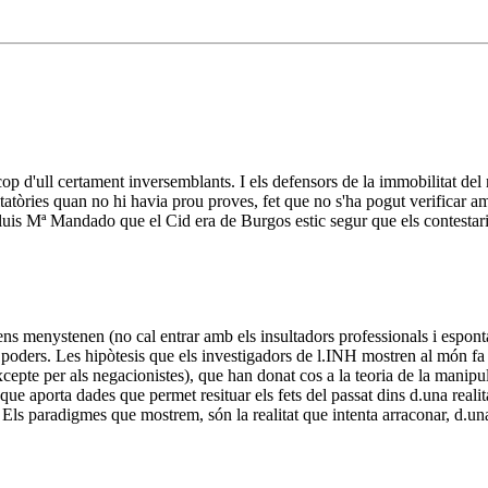
p d'ull certament inversemblants. I els defensors de la immobilitat del 
itatòries quan no hi havia prou proves, fet que no s'ha pogut verificar a
en Lluis Mª Mandado que el Cid era de Burgos estic segur que els contestar
i ens menystenen (no cal entrar amb els insultadors professionals i espo
r poders. Les hipòtesis que els investigadors de l.INH mostren al món fa
cepte per als negacionistes), que han donat cos a la teoria de la manipula
que aporta dades que permet resituar els fets del passat dins d.una reali
t. Els paradigmes que mostrem, són la realitat que intenta arraconar, d.un