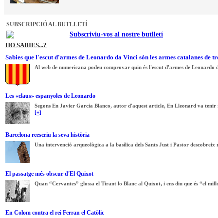
SUBSCRIPCIÓ AL BUTLLETÍ
Subscriviu-vos al nostre butlletí
HO SABIES...?
Sabies que l'escut d'armes de Leonardo da Vinci són les armes catalanes de tr
Al web de numericana podeu comprovar quin és l'escut d'armes de Leonardo d
Les «claus» espanyoles de Leonardo
Segons En Javier García Blanco, autor d'aquest article, En Lleonard va tenir re
[+]
Barcelona reescriu la seva història
Una intervenció arqueològica a la basílica dels Sants Just i Pastor descobreix r
El passatge més obscur d'El Quixot
Quan “Cervantes” glossa el Tirant lo Blanc al Quixot, i ens diu que és “el millo
En Colom contra el rei Ferran el Catòlic