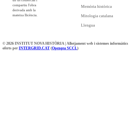
compartiu l'obra
Memòria històrica
derivada amb la
mateixa llicència.
Mitologia catalana
Llengua
© 2026 INSTITUT NOVA HISTÒRIA | Allotjament web i sistemes informàtics
oferts per
INTERGRID.CAT
(
Opengea SCCL
)