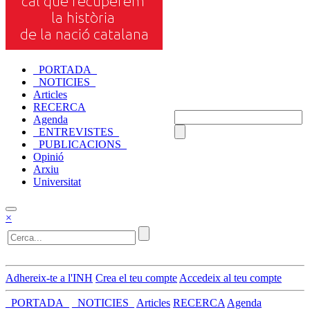
_PORTADA_
_NOTICIES_
Articles
RECERCA
Agenda
_ENTREVISTES_
_PUBLICACIONS_
Opinió
Arxiu
Universitat
×
Adhereix-te a l'INH
Crea el teu compte
Accedeix al teu compte
_PORTADA_
_NOTICIES_
Articles
RECERCA
Agenda