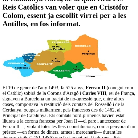
Reis Catòlics van voler que en Cristòfor
Colom, essent ja escollit virrei per a les
Antilles, en fos informat.
El 19 de gener de l'any 1493, fa 525 anys,
Ferran II
(conegut com
el Catòlic) sobirà de la Corona d'Aragó i
Carles VIII
, rei de França,
signaven a Barcelona un tractat de no-agressió que, entre altres
coses, comportava la restitució dels comtats del Rosselló i de la
Cerdanya, ocupats militarment pels francesos des de 1462, al
Principat de Catalunya. Els comtats nord-pirinencs havien estat
lliurats a la corona francesa per Joan II —el pare i antecessor de
Ferran II—, violant totes les lleis i constitucions, com a penyora d'un
préstec —en forma de diners, armes i mercenaris— durant les
guerres civils (1461-1486) que l'estament reial i els seus aliats