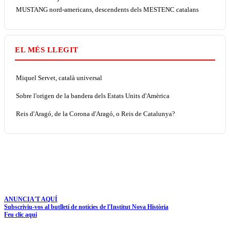
MUSTANG nord-americans, descendents dels MESTENC catalans
EL MÉS LLEGIT
Miquel Servet, català universal
Sobre l'origen de la bandera dels Estats Units d'Amèrica
Reis d'Aragó, de la Corona d'Aragó, o Reis de Catalunya?
ANUNCIA'T AQUÍ
Subscriviu-vos al butlletí de notícies de l'Institut Nova Història
Feu clic aquí