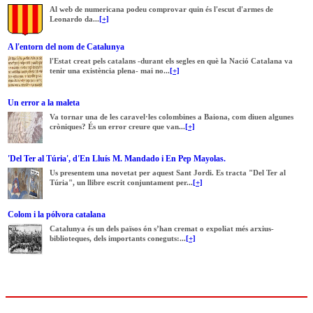
Al web de numericana podeu comprovar quin és l'escut d'armes de
Leonardo da...
[+]
A l'entorn del nom de Catalunya
l'Estat creat pels catalans -durant els segles en què la Nació Catalana va
tenir una existència plena- mai no...
[+]
Un error a la maleta
Va tornar una de les caravel·les colombines a Baiona, com diuen algunes
cròniques? És un error creure que van...
[+]
'Del Ter al Túria', d'En Lluís M. Mandado i En Pep Mayolas.
Us presentem una novetat per aquest Sant Jordi. Es tracta "Del Ter al
Túria", un llibre escrit conjuntament per...
[+]
Colom i la pólvora catalana
Catalunya és un dels països ón s’han cremat o expoliat més arxius-
biblioteques, dels importants coneguts:...
[+]