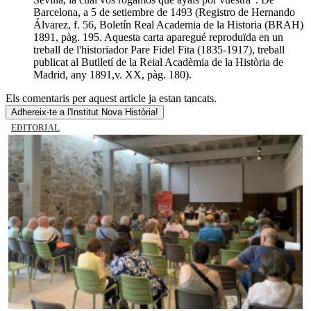
Barcelona, a 5 de setiembre de 1493 (Registro de Hernando
Álvarez, f. 56, Boletín Real Academia de la Historia (BRAH)
1891, pàg. 195. Aquesta carta aparegué reproduïda en un
treball de l'historiador Pare Fidel Fita (1835-1917), treball
publicat al Butlletí de la Reial Acadèmia de la Història de
Madrid, any 1891,v. XX, pàg. 180).
Els comentaris per aquest article ja estan tancats.
Adhereix-te a l'Institut Nova Història!
EDITORIAL