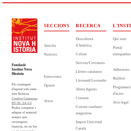
SECCIONS
RECERCA
L'INST
Descoberta
Qui som
d'Amèrica
Articles
Portal
Colom
transparènc
Notícies
Servent/Cervantes
Fundació
Adhesions
Institut Nova
Lletres catalanes
Història
Entrevistes
Butlletí
Lleonard/Leonardo
Els continguts
Opinió
Programaci
Altres figures
d'aquest web estan
d'actes
sota llicència
Censura
Creative Commons
Arxiu
Avís legal
BY-NC-SA 4.0
.
Corona catalano-
Podeu compartir i
adaptar el material
aragonesa
sempre que
Imperi Universal
reconegueu
l'autoria, no en feu
Català
un ús comercial i