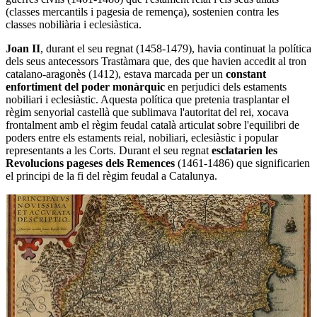
(classes mercantils i pagesia de remença), sostenien contra les
classes nobiliària i eclesiàstica.
Joan II
, durant el seu regnat (1458-1479), havia continuat la política
dels seus antecessors Trastàmara que, des que havien accedit al tron
catalano-aragonès (1412), estava marcada per un
constant
enfortiment del poder monàrquic
en perjudici dels estaments
nobiliari i eclesiàstic. Aquesta política que pretenia trasplantar el
règim senyorial castellà que sublimava l'autoritat del rei, xocava
frontalment amb el règim feudal català articulat sobre l'equilibri de
poders entre els estaments reial, nobiliari, eclesiàstic i popular
representants a les Corts. Durant el seu regnat
esclatarien les
Revolucions pageses dels Remences
(1461-1486) que significarien
el principi de la fi del règim feudal a Catalunya.