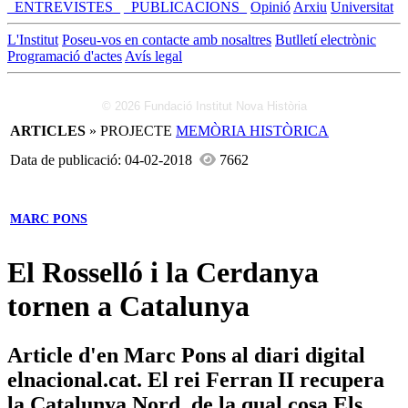
_ENTREVISTES_
_PUBLICACIONS_
Opinió
Arxiu
Universitat
L'Institut
Poseu-vos en contacte amb nosaltres
Butlletí electrònic
Programació d'actes
Avís legal
© 2026 Fundació Institut Nova Història
ARTICLES
» PROJECTE
MEMÒRIA HISTÒRICA
Data de publicació: 04-02-2018
7662
MARC PONS
El Rosselló i la Cerdanya
tornen a Catalunya
Article d'en Marc Pons al diari digital
elnacional.cat. El rei Ferran II recupera
la Catalunya Nord, de la qual cosa Els