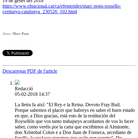
19 de gener del 2018
https://www.elnacional.cat/ca/efemerides/marc-pons-rossello-
cerdanya-catalunya_230526_102.html
Autor:
Marc Pons
Descarregar PDF de l'article
Redacció
05-02-2018 14:37
La lletra fa així: "El Rey e la Reina. Devoto Fray Buil.
Porque sabemos el placer que habreys en saber el buen estado
en que, a Dios gracias, está esto de la restitución del
Roysellón que vos tanto trabajseys acordamos de vos lo facer
saber, como veréis por la carta que escribimos al Almirante,
don Xristobal Colon e a Don Juan de Fonseca, arcediano de
Sevilla, la cual vos rogamos que ayáis por vuestra". De