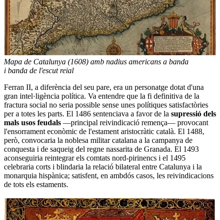
Mapa de Catalunya (1608) amb nadius americans a banda
i banda de l'escut reial
Ferran II, a diferència del seu pare, era un personatge dotat d'una
gran intel·ligència política. Va entendre que la fi definitiva de la
fractura social no seria possible sense unes polítiques satisfactòries
per a totes les parts. El 1486 sentenciava a favor de la
supressió dels
mals usos feudals
—principal reivindicació remença— provocant
l'ensorrament econòmic de l'estament aristocràtic català. El 1488,
però, convocaria la noblesa militar catalana a la campanya de
conquesta i de saqueig del regne nassarita de Granada. El 1493
aconseguiria reintegrar els comtats nord-pirinencs i el 1495
celebraria corts i blindaria la relació bilateral entre Catalunya i la
monarquia hispànica; satisfent, en ambdós casos, les reivindicacions
de tots els estaments.