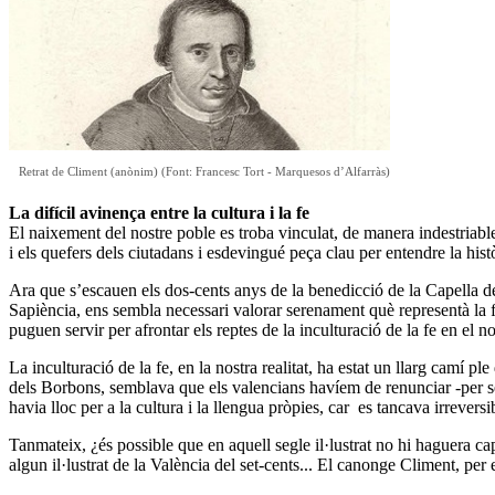
Retrat de Climent (anònim) (Font: Francesc Tort - Marquesos d’Alfarràs)
La difícil avinença entre la cultura i la fe
El naixement del nostre poble es troba vinculat, de manera indestriable
i els quefers dels ciutadans i esdevingué peça clau per entendre la histò
Ara que s’escauen els dos-cents anys de la benedicció de la Capella de
Sapiència, ens sembla necessari valorar serenament què representà la fi
puguen servir per afrontar els reptes de la inculturació de la fe en el nos
La inculturació de la fe, en la nostra realitat, ha estat un llarg camí p
dels Borbons, semblava que els valencians havíem de renunciar -per se
havia lloc per a la cultura i la llengua pròpies, car es tancava irreversib
Tanmateix, ¿és possible que en aquell segle il·lustrat no hi haguera cap
algun il·lustrat de la València del set-cents... El canonge Climent, pe