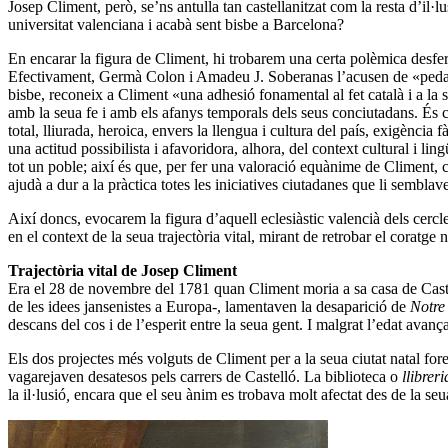
Josep Climent, però, se’ns antulla tan castellanitzat com la resta d’il·
universitat valenciana i acabà sent bisbe a Barcelona?
En encarar la figura de Climent, hi trobarem una certa polèmica desferm
Efectivament, Germà Colon i Amadeu J. Soberanas l’acusen de «pedag
bisbe, reconeix a Climent «una adhesió fonamental al fet català i a la 
amb la seua fe i amb els afanys temporals dels seus conciutadans. És c
total, lliurada, heroica, envers la llengua i cultura del país, exigència
una actitud possibilista i afavoridora, alhora, del context cultural i li
tot un poble; així és que, per fer una valoració equànime de Climent, c
ajudà a dur a la pràctica totes les iniciatives ciutadanes que li semblave
Així doncs, evocarem la figura d’aquell eclesiàstic valencià dels cercles 
en el context de la seua trajectòria vital, mirant de retrobar el coratge n
Trajectòria vital de Josep Climent
Era el 28 de novembre del 1781 quan Climent moria a sa casa de Castel
de les idees jansenistes a Europa-, lamentaven la desaparició de
Notre
descans del cos i de l’esperit entre la seua gent. I malgrat l’edat avanç
Els dos projectes més volguts de Climent per a la seua ciutat natal fore
vagarejaven desatesos pels carrers de Castelló. La biblioteca o
llibreri
la il·lusió
,
encara que el seu ànim es trobava molt afectat des de la seu