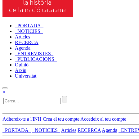
_PORTADA_
_NOTICIES_
Articles
RECERCA
Agenda
_ENTREVISTES_
_PUBLICACIONS_
Opinió
Arxiu
Universitat
×
Adhereix-te a l'INH
Crea el teu compte
Accedeix al teu compte
_PORTADA_
_NOTICIES_
Articles
RECERCA
Agenda
_ENTRE