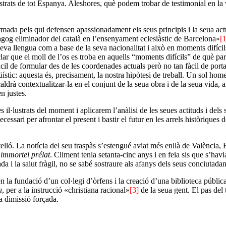
lustrats de tot Espanya. Aleshores, què podem trobar de testimonial en la
ada pels qui defensen apassionadament els seus principis i la seua actuac
og eliminador del català en l’ensenyament eclesiàstic de Barcelona»
[1
seva llengua com a base de la seva nacionalitat i això en moments difícil
lar que el moll de l’os es troba en aquells “moments difícils” de què p
 fàcil de formular des de les coordenades actuals però no tan fàcil de por
ngüístic: aquesta és, precisament, la nostra hipòtesi de treball. Un sol ho
aldrà contextualitzar-la en el conjunt de la seua obra i de la seua vida, 
n justes.
il·lustrats del moment i aplicarem l’anàlisi de les seues actituds i dels s
ecessari per afrontar el present i bastir el futur en les arrels històriques d
ló. La notícia del seu traspàs s’estengué aviat més enllà de València, 
 immortel prélat
. Climent tenia setanta-cinc anys i en feia sis que s’hav
ada i la salut fràgil, no se sabé sostraure als afanys dels seus conciutadan
n la fundació d’un col·legi d’òrfens i la creació d’una biblioteca pública
a
, per a la instrucció «christiana racional»
[3]
de la seua gent. El pas del
a dimissió forçada.