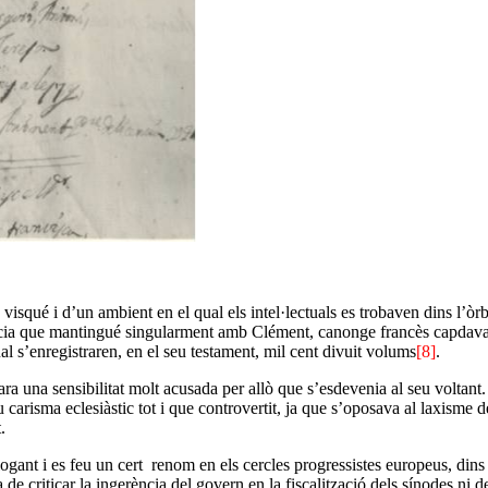
 visqué i d’un ambient en el qual els intel·lectuals es trobaven dins l’òr
ència que mantingué singularment amb Clément, canonge francès capdavant
l s’enregistraren, en el seu testament, mil cent divuit volums
[8]
.
 una sensibilitat molt acusada per allò que s’esdevenia al seu voltant. I,
carisma eclesiàstic tot i que controvertit, ja que s’oposava al laxisme d
.
ant i es feu un cert renom en els cercles progressistes europeus, dins e
 de criticar la ingerència del govern en la fiscalització dels sínodes ni d