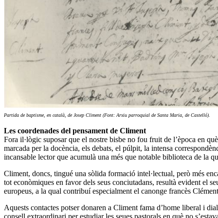
Partida de baptisme, en català, de Josep Climent
(Font: Arxiu parroquial de Santa Maria, de Castelló).
Les coordenades del pensament de Climent
Fora il·lògic suposar que el nostre bisbe no fou fruit de l’època en què
marcada per la docència, els debats, el púlpit, la intensa correspond
incansable lector que acumulà una més que notable biblioteca de la qua
Climent, doncs, tingué una sòlida formació intel·lectual, però més encara
tot econòmiques en favor dels seus conciutadans, resultà evident el seu 
europeus, a la qual contribuí especialment el canonge francès Clément
Aquests contactes potser donaren a Climent fama d’home liberal i dialog
consell extraordinari per estudiar les seues pastorals en què no s’estava