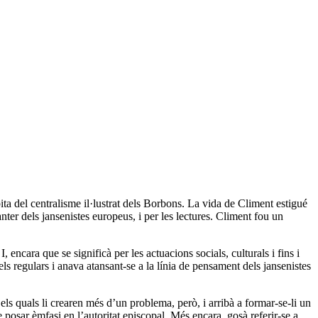
bita del centralisme il·lustrat dels Borbons. La vida de Climent estigué
er dels jansenistes europeus, i per les lectures. Climent fou un
 encara que se significà per les actuacions socials, culturals i fins i
els regulars i anava atansant-se a la línia de pensament dels jansenistes
ls quals li crearen més d’un problema, però, i arribà a formar-se-li un
e posar èmfasi en l’autoritat episcopal. Més encara, gosà referir-se a