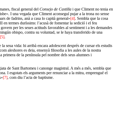
manes, fiscal general del
Consejo de Castilla
i que Climent no tenia en
isbe». I
una vegada que Climent aconseguí pujar a la trona no sense
nars de fadrins, anà a casa lo capità general»
[4]
. Sembla que la cosa
 en termes duríssims: l’acusà de fomentar la sedició i el feu
 govern per les seues actituds favorables al sentiment i a les demandes
 ningún obispo, contra su voluntad, se le haya transferido de una
[5]
.
la seua vida: hi arribà encara adolescent després de cursar els estudis
”, com aleshores es deia, ensenyà filosofia a les aules de la nostra
 la primera de la península pel nombre dels seus alumnes i
legiata de Sant Bartomeu i canonge magistral. A més a més, sembla que
ona. I esgotats els arguments per renunciar a la mitra, emprengué el
s»
[7]
, com diu l’acta de baptisme.