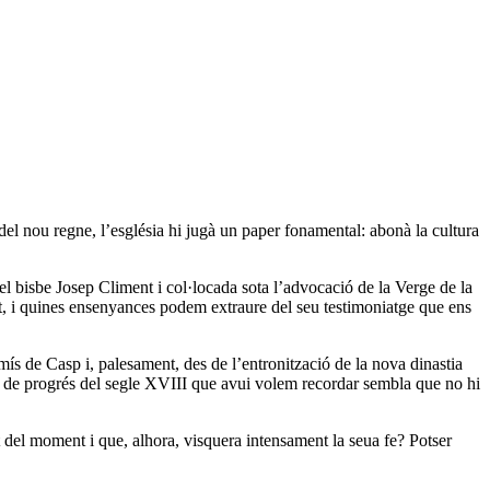
 del nou regne, l’església hi jugà un paper fonamental: abonà la cultura
el bisbe Josep Climent i col·locada sota l’advocació de la Verge de la
ent, i quines ensenyances podem extraure del seu testimoniatge que ens
romís de Casp i, palesament, des de l’entronització de la nova dinastia
 i de progrés del segle XVIII que avui volem recordar sembla que no hi
at del moment i que, alhora, visquera intensament la seua fe? Potser