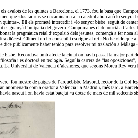
n els avalots de les quintes a Barcelona, el 1773, fou la basa que Campo
iuen que «los fadrins se encaminaren a la catedral ahon anà lo senyor b
 quintas». Ell els prometé intercedir i «lo senyor bisbe, seguit de cente
ent es guanyà l’antipatia del govern. Campomanes el denuncià a Carles III
onat la pragmàtica reial d’expulsió dels jesuïtes, començà a fer nosa al
altra diòcesi. Climent no ho consentí i escrigué al rei «No he oido que a
 se dice públicamente haber tenido para resolver mi traslación a Málaga»
 bisbe. Recordava amb afecte la ciutat on havia passat la major part de 
 en filosofia i es doctorà en teologia. Seguí la carrera de “las oposiciones
ogia. La Universitat de València d’aleshores, que segons Moreu Rey «era
revere, fou mestre de patges de l’arquebisbe Mayoral, rector de la Col·
 gran anomenada com a orador a València i a Madrid i, més tard, a Barcel
 havia nascut i on havia estat batejat «a dotze de mars de mil sedcents si