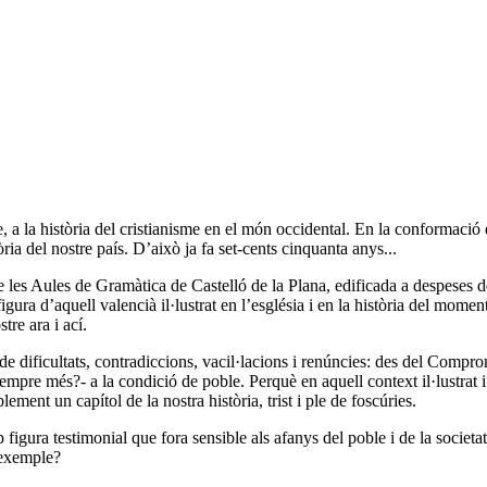
, a la història del cristianisme en el món occidental. En la conformació
ria del nostre país. D’això ja fa set-cents cinquanta anys...
 les Aules de Gramàtica de Castelló de la Plana, edificada a despeses d
gura d’aquell valencià il·lustrat en l’església i en la història del mom
tre ara i ací.
le de dificultats, contradiccions, vacil·lacions i renúncies: des del Comp
mpre més?- a la condició de poble. Perquè en aquell context il·lustrat
lement un capítol de la nostra història, trist i ple de foscúries.
 figura testimonial que fora sensible als afanys del poble i de la societ
r exemple?