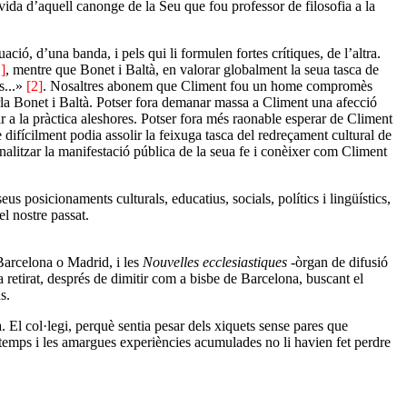
 vida d’aquell canonge de la Seu que fou professor de filosofia a la
ió, d’una banda, i pels qui li formulen fortes crítiques, de l’altra.
]
, mentre que Bonet i Baltà, en valorar globalment la seua tasca de
s...»
[2]
. Nosaltres abonem que Climent fou un home compromès
arla Bonet i Baltà. Potser fora demanar massa a Climent una afecció
tar a la pràctica aleshores. Potser fora més raonable esperar de Climent
me difícilment podia assolir la feixuga tasca del redreçament cultural de
analitzar la manifestació pública de la seua fe i conèixer com Climent
eus posicionaments culturals, educatius, socials, polítics i lingüístics,
el nostre passat.
Barcelona o Madrid, i les
Nouvelles ecclesiastiques
-òrgan de difusió
ia retirat, després de dimitir com a bisbe de Barcelona, buscant el
s.
. El col·legi, perquè sentia pesar dels xiquets sense pares que
 temps i les amargues experiències acumulades no li havien fet perdre