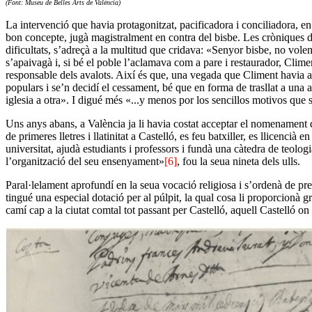
(Font: Museu de Belles Arts de València)
La intervenció que havia protagonitzat, pacificadora i conciliadora, e
bon concepte, jugà magistralment en contra del bisbe. Les cròniques d
dificultats, s’adreçà a la multitud que cridava: «Senyor bisbe, no volem
s’apaivagà i, si bé el poble l’aclamava com a pare i restaurador, Clim
responsable dels avalots. Així és que, una vegada que Climent havia ab
populars i se’n decidí el cessament, bé que en forma de trasllat a una 
iglesia a otra». I digué més «...y menos por los sencillos motivos que
Uns anys abans, a València ja li havia costat acceptar el nomenament de
de primeres lletres i llatinitat a Castelló, es feu batxiller, es llicencià
universitat, ajudà estudiants i professors i fundà una càtedra de teol
l’organització del seu ensenyament»
[6]
, fou la seua nineta dels ulls.
Paral·lelament aprofundí en la seua vocació religiosa i s’ordenà de p
tingué una especial dotació per al púlpit, la qual cosa li proporcionà
camí cap a la ciutat comtal tot passant per Castelló, aquell Castelló on