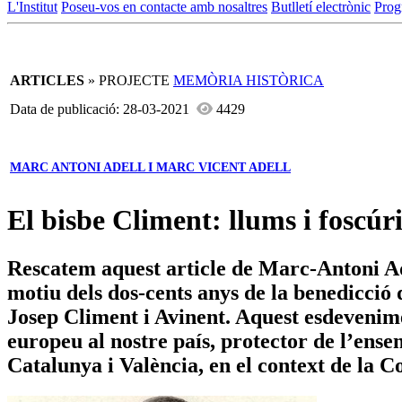
L'Institut
Poseu-vos en contacte amb nosaltres
Butlletí electrònic
Prog
ARTICLES
» PROJECTE
MEMÒRIA HISTÒRICA
Data de publicació: 28-03-2021
4429
MARC ANTONI ADELL I MARC VICENT ADELL
El bisbe Climent: llums i foscúri
Rescatem aquest article de Marc-Antoni Ad
motiu dels dos-cents anys de la benedicció 
Josep Climent i Avinent. Aquest esdevenime
europeu al nostre país, protector de l’ensen
Catalunya i València, en el context de la 