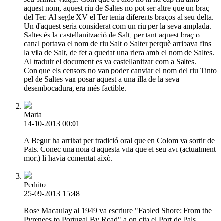
aquest nom, aquest riu de Saltes no pot ser altre que un braç
del Ter. Al segle XV el Ter tenia diferents braços al seu delta.
Un d'aquest seria considerat com un riu per la seva amplada.
Saltes és la castellanització de Salt, per tant aquest braç o
canal portava el nom de riu Salt o Salter perquè arribava fins
la vila de Salt, de fet a quedat una riera amb el nom de Saltes.
Al traduir el document es va castellanitzar com a Saltes.
Con que els censors no van poder canviar el nom del riu Tinto
pel de Saltes van posar aquest a una illa de la seva
desembocadura, era més factible.
Marta
14-10-2013 00:01
A Begur ha arribat per tradició oral que en Colom va sortir de
Pals. Conec una noia d'aquesta vila que el seu avi (actualment
mort) li havia comentat això.
Pedrito
25-09-2013 15:48
Rose Macaulay al 1949 va escriure "Fabled Shore: From the
Pyrenees to Portugal By Road" a on cita el Port de Pals