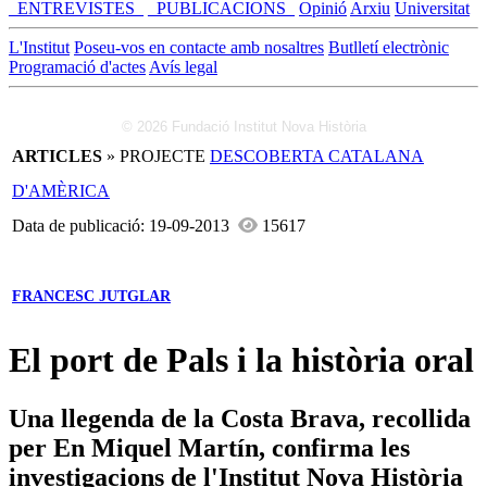
_ENTREVISTES_
_PUBLICACIONS_
Opinió
Arxiu
Universitat
L'Institut
Poseu-vos en contacte amb nosaltres
Butlletí electrònic
Programació d'actes
Avís legal
© 2026 Fundació Institut Nova Història
ARTICLES
» PROJECTE
DESCOBERTA CATALANA
D'AMÈRICA
Data de publicació: 19-09-2013
15617
FRANCESC JUTGLAR
El port de Pals i la història oral
Una llegenda de la Costa Brava, recollida
per En Miquel Martín, confirma les
investigacions de l'Institut Nova Història