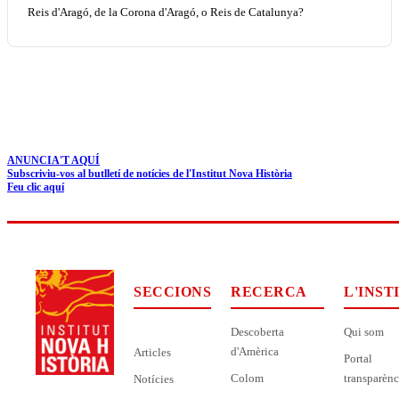
Reis d'Aragó, de la Corona d'Aragó, o Reis de Catalunya?
ANUNCIA'T AQUÍ
Subscriviu-vos al butlletí de notícies de l'Institut Nova Història
Feu clic aquí
SECCIONS
RECERCA
L'INST
Descoberta
Qui som
d'Amèrica
Articles
Portal
Colom
transparènc
Notícies