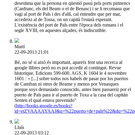
desestima que la persona en qüestió passi pels ports pirinencs
(Canfranc, els del Bearn o el de Benasc) i se li recomana que
vagi al port de Pals i des d'allí, cal entendre que per mar,
accedeixi al de Tossa, on un capità l'estarà esperant.
L'existència del port de Pals entre l'època dels romans i el
segle XVIII, en aquestes alçades, és indiscutible.
Martí
22-09-2013 21:01
Bé, no sé si això és important, apareix fent una recerca al
google llibres però no es pot accedir al contingut. Revue
historique, Edicions 599-600. AGS, K 1604 le 4 novembre
1601 : « [...] sobre todos nos habeîs de pasar por los puertos
de Camfran ni otros de Bearne y menos por Venasques
porque soys demasiado conoscido, antes bien passareiz por el
puerto de Pals para ir al puerto de Toxa a la casa del capitán
Senten el qual estava prevenido"
(
http://books.google.es/books?
id=etZVAAAAYAAJ&q=%22puerto+de+pals%22&dq=%22p
Lluís
22-09-2013 03:12