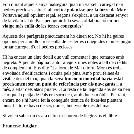
Fou durant aquells anys malsegurs quan un vaixell, carregat d'or i
pedres precioses, atracà al port tot
guiant-se per la torre de Mar
.
Portava aquell opulent regal, segons s'explica, a un destacat senyor
de la vila reial de Pals per agrair-li la seva col·laboració
en un
viatge més enllà de les terres conegudes
".
Aquests dos paràgrafs pràcticament ho diuen tot. No hi ha gaires
opcions per a un lloc més enllà de les terres conegudes d'on es pugui
tornar carregat d'or i pedres precioses.
Hi ha encara un altre detall que vull comentar i que remarco amb
negreta. A peu de pàgina l'autor afegeix unes notes a tall de crèdits i
de complement. Ens diu: "La torre de Mar o torre Mora es troba
envoltada d'edificacions i oculta pels pins. Amb prou feines és
visible des del mar, quan
la seva funció primordial havia estat
precisament ser un punt de referència per als navegants
i, a
més, alertar dels atacs pirates". La resta de la llegenda ens deixa ben
clar que la platja de Pals era sorrenca, amb dunes mòbils. Per tant,
encara no s'hi havia fet la coneguda tècnica de fixar-les plantant
pins. La torre havia de ser, doncs, ben visible des del mar.
Si voleu saber on és ara el tresor haureu de llegir-vos el llibre.
Francesc Jutglar