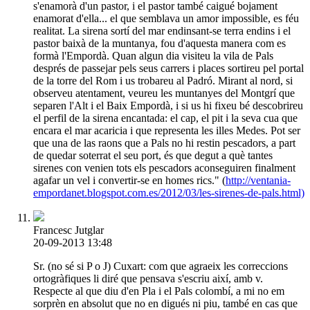
s'enamorà d'un pastor, i el pastor també caigué bojament
enamorat d'ella... el que semblava un amor impossible, es féu
realitat. La sirena sortí del mar endinsant-se terra endins i el
pastor baixà de la muntanya, fou d'aquesta manera com es
formà l'Empordà. Quan algun dia visiteu la vila de Pals
després de passejar pels seus carrers i places sortireu pel portal
de la torre del Rom i us trobareu al Padró. Mirant al nord, si
observeu atentament, veureu les muntanyes del Montgrí que
separen l'Alt i el Baix Empordà, i si us hi fixeu bé descobrireu
el perfil de la sirena encantada: el cap, el pit i la seva cua que
encara el mar acaricia i que representa les illes Medes. Pot ser
que una de las raons que a Pals no hi restin pescadors, a part
de quedar soterrat el seu port, és que degut a què tantes
sirenes con venien tots els pescadors aconseguiren finalment
agafar un vel i convertir-se en homes rics." (
http://ventania-
empordanet.blogspot.com.es/2012/03/les-sirenes-de-pals.html)
Francesc Jutglar
20-09-2013 13:48
Sr. (no sé si P o J) Cuxart: com que agraeix les correccions
ortogràfiques li diré que pensava s'escriu així, amb v.
Respecte al que diu d'en Pla i el Pals colombí, a mi no em
sorprèn en absolut que no en digués ni piu, també en cas que