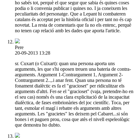
ho sabés tot, perquè el que segur que sabia és quines coses
podia o li convenia publicar i quines no. I ja coneixem les
peculiaritats del personatge. Que a Lepant hi combateren
catalans és acceptat per la història oficial i per tant no és cap
novetat. La resta de comentaris que fa no els entenc, perquè
no tenen cap relació amb les dades que aporta l'article.
Pere
20-09-2013 13:28
sr. Cuxart (o Cuixart): quan una persona aporta uns
arguments, les que s'hi oposen treuen una bateria de contra-
arguments. Argument 1-Contrargument 1, Argument 2-
Contrargument 2..,.i anar fent. Quan una persona no té
fonament dialèctic es fa el "gracioset" per ridiculitzar els
arguments d'altri. Fer-se el "gracioset" (vaja, pretendre-ho en
el seu cas) només és una clara explicitació de la incapacitat
dialèctica, de fases embrionàries del joc científic. Toca, per
tant, esmolar el magí i rebatre els arguments amb altres
arguments. Les "gracietes" les deixem pel Cabaret...si són
bones i et paguen prou, cosa que atès el nivell espeleològic
que demostra ho dubto.