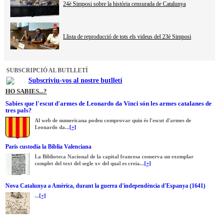
24è Simposi sobre la història censurada de Catalunya
Llista de reproducció de tots els videus del 23è Simposi
SUBSCRIPCIÓ AL BUTLLETÍ
Subscriviu-vos al nostre butlletí
HO SABIES...?
Sabies que l'escut d'armes de Leonardo da Vinci són les armes catalanes de
tres pals?
Al web de numericana podeu comprovar quin és l'escut d'armes de
Leonardo da...
[+]
París custodia la Bíblia Valenciana
La Biblioteca Nacional de la capital francesa conserva un exemplar
complet del text del segle xv del qual es creia...
[+]
Nova Catalunya a Amèrica, durant la guerra d'independència d'Espanya (1641)
...
[+]