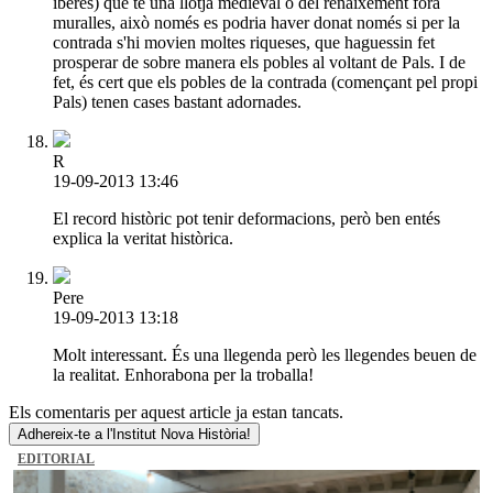
iberes) que té una llotja medieval o del renaixement fora
muralles, això només es podria haver donat només si per la
contrada s'hi movien moltes riqueses, que haguessin fet
prosperar de sobre manera els pobles al voltant de Pals. I de
fet, és cert que els pobles de la contrada (començant pel propi
Pals) tenen cases bastant adornades.
R
19-09-2013 13:46
El record històric pot tenir deformacions, però ben entés
explica la veritat històrica.
Pere
19-09-2013 13:18
Molt interessant. És una llegenda però les llegendes beuen de
la realitat. Enhorabona per la troballa!
Els comentaris per aquest article ja estan tancats.
Adhereix-te a l'Institut Nova Història!
EDITORIAL