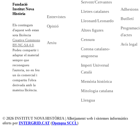
Servent/Cervantes
Fundació
Adhesions
Institut Nova
Lletres catalanes
Història
Entrevistes
Butlletí
Lleonard/Leonardo
Els continguts
Opinió
Programaci
Altres figures
d'aquest web estan
d'actes
sota llicència
Censura
Creative Commons
Arxiu
Avís legal
BY-NC-SA 4.0
.
Corona catalano-
Podeu compartir i
adaptar el material
aragonesa
sempre que
Imperi Universal
reconegueu
l'autoria, no en feu
Català
un ús comercial i
compartiu l'obra
Memòria històrica
derivada amb la
mateixa llicència.
Mitologia catalana
Llengua
© 2026 INSTITUT NOVA HISTÒRIA | Allotjament web i sistemes informàtics
oferts per
INTERGRID.CAT
(
Opengea SCCL
)