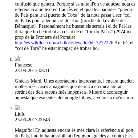
confusió que genera. Perquè si es mira d'on ve aquesta nota es
referencia a un text en francès en el qual les paraules “puerto
de Pals para ir al puerto de Toxa” de la nota passa a ser “col
de Palas pour aller au col de Tora (proche de la vallée de
Bénasque)” Personalment he buscat els serrals i el de Pal·las
diria que ho he trobat al costat de el “Pic du Palas” (2974m)
prop de la Frontera del Portalet
http://es.wikiloc.com/wikiloc/view.do?id=3272226
Ara bé, el
“col de Tora” he estat incapaç de trobar-ho.
Francesc
23-09-2013 08:11
Gràcies Martí. Unes aportacions interessants, i encara queden
moltes més coses amagades que de mica en mica aniran
sortint des dels racons més impensats. Miraré d'aconseguir
aquesta que esmentes del google llibres, a veure si me'n surto.
Lluís
23-09-2013 00:48
Magnífic! En aquesta encara és més clara la referència al port
de Pals, i no hi ha possibilitat d'equívoc gràcies al context: es