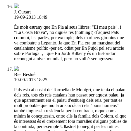
J. Cuxart
19-09-2013 18:49
És molt estrany que En Pla al seus llibres: "El meu pais", i
"La Costa Brava", no digués res (nothing!) d´aquest Pals
colombí, i si parlés, per exemple, dels mariners gironins que
va combatre a Lepanto. Ja que En Pla era un marginat del
catalanisme polític -per ex. odiat per En Pujol pel seu article
sobre Portugal-, i que En Jordi Bilbeny és un historidor
reconegut a nivel mundial, peró no vull ésser agosserat...
Biel Bestué
19-09-2013 18:25
Pals està al costat de Torroella de Montgrí, que tenia el palau
dels reis, tots els reis catalans han passat per aquest palau, ja
que aparentment era el palau d'estiueig dels reis. per tant es
molt probable que molta aristocràcia i els "bons homens"
també tinguessin residència per la contrada, o que com a
mínim la coneguessin, entre ells la família dels Colom. el que
és interessat és el creixement fora muralles d'alguns pobles de
la contrada, per exemple Ullastret (conegut per les ruïnes