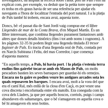
investigadors, ha ampliat la recerca sobre l'antic port de Pals i ens ha
explicat com, per exemple, va deduir que la petita torre que sempre
es troba en els graus havia de ser una referència per ajudar els
navegants a l'hora de localitzar l'entrada del port natural. I a la platja
de Pals també hi trobem, encara avui, aquesta torre.
Doncs, bé: el passat dia de Sant Jordi vaig comprar-me el llibre
Llegendes de mar de la Costa Brava
, d'en Miquel Martín. És un
llibre interessant, que combina llegendes purament fantasioses amb
altres que donen detalls històrics (fins i tot amb noms i cognoms). A
les pàgines 32-35 hi podem llegir una llegenda titulada
El tresor
fugisser de Pals
. Es tracta d'una llegenda oral de Pals, contada per
en Narcís Subirana i Feliu, del mas Corredor, i que comença
d'aquesta manera:
"
En aquells temps,
a Pals, hi havia port
. I
la platja s'estenia terra
endins fins gairebé tocar-se amb els Masos de Pals
, on molts
pescadors bastien les seves barraques per guardar-hi els ormejos.
Encara no fa gaire es podien veure les antigues arcades sota les
quals reposaven les barques
. I encara avui, molt a la vora del que
era el camí Ral, més enllà de la closa d'en Caçà, es pot veure una
cova discreta i encofurnada entre els matolls. Era coneguda com la
cova dels Lladres, ja que per aquells boscos, corriols, puigs i camps
abundaven els saltamarges, que o bé s'amagaven en aquella cova o
bé hi amagaven els seus botins.