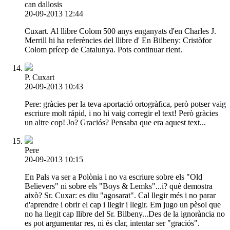
can dallosis
20-09-2013 12:44
Cuxart. Al llibre Colom 500 anys enganyats d'en Charles J.
Merrill hi ha referències del llibre d' En Bilbeny: Cristòfor
Colom prícep de Catalunya. Pots continuar rient.
P. Cuxart
20-09-2013 10:43
Pere: gràcies per la teva aportació ortogràfica, però potser vaig
escriure molt rápid, i no hi vaig corregir el text! Però gràcies
un altre cop! Jo? Graciós? Pensaba que era aquest text...
Pere
20-09-2013 10:15
En Pals va ser a Polònia i no va escriure sobre els "Old
Believers" ni sobre els "Boys & Lemks"...i? què demostra
això? Sr. Cuxar: es diu "agosarat". Cal llegir més i no parar
d'aprendre i obrir el cap i llegir i llegir. Em jugo un pèsol que
no ha llegit cap llibre del Sr. Bilbeny...Des de la ignorància no
es pot argumentar res, ni és clar, intentar ser "graciós".