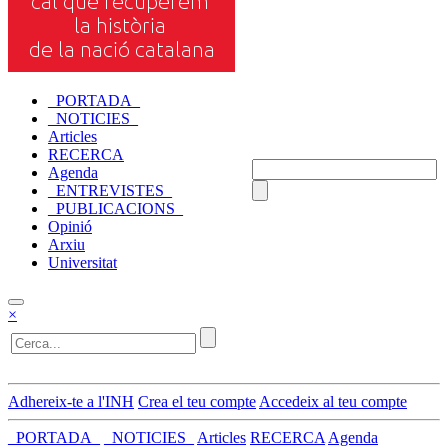
_PORTADA_
_NOTICIES_
Articles
RECERCA
Agenda
_ENTREVISTES_
_PUBLICACIONS_
Opinió
Arxiu
Universitat
×
Adhereix-te a l'INH
Crea el teu compte
Accedeix al teu compte
_PORTADA_
_NOTICIES_
Articles
RECERCA
Agenda