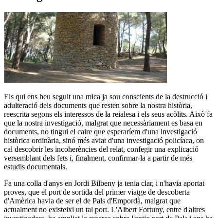
Els qui ens heu seguit una mica ja sou conscients de la destrucció i
adulteració dels documents que resten sobre la nostra història,
reescrita segons els interessos de la reialesa i els seus acòlits. Això fa
que la nostra investigació, malgrat que necessàriament es basa en
documents, no tingui el caire que esperaríem d'una investigació
històrica ordinària, sinó més aviat d'una investigació policíaca, on
cal descobrir les incoherències del relat, confegir una explicació
versemblant dels fets i, finalment, confirmar-la a partir de més
estudis documentals.
Fa una colla d'anys en Jordi Bilbeny ja tenia clar, i n'havia aportat
proves, que el port de sortida del primer viatge de descoberta
d'Amèrica havia de ser el de Pals d'Empordà, malgrat que
actualment no existeixi un tal port. L'Albert Fortuny, entre d'altres