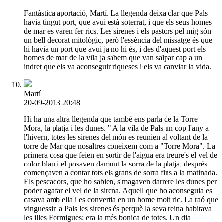
Fantàstica aportació, Martí. La llegenda deixa clar que Pals
havia tingut port, que avui està soterrat, i que els seus homes
de mar es varen fer rics. Les sirenes i els pastors pel mig són
un bell decorat mitològic, però l'essència del missatge és que
hi havia un port que avui ja no hi és, i des d'aquest port els
homes de mar de la vila ja sabem que van salpar cap a un
indret que els va aconseguir riqueses i els va canviar la vida.
Martí
20-09-2013 20:48
Hi ha una altra llegenda que també ens parla de la Torre
Mora, la platja i les dunes. " A la vila de Pals un cop l'any a
l'hivern, totes les sirenes del món es reunien al voltant de la
torre de Mar que nosaltres coneixem com a "Torre Mora". La
primera cosa que feien en sortir de l'aigua era treure's el vel de
color blau i el posaven damunt la sorra de la platja, després
començaven a contar tots els grans de sorra fins a la matinada.
Els pescadors, que ho sabien, s'magaven darrere les dunes per
poder agafar el vel de la sirena. Aquell que ho aconseguia es
casava amb ella i es convertia en un home molt ric. La raó que
vinguessin a Pals les sirenes és perquè la seva reina habitava
les illes Formigues: era la més bonica de totes. Un dia