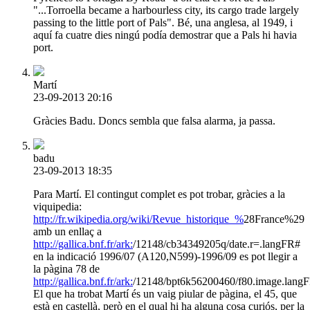
"...Torroella became a harbourless city, its cargo trade largely
passing to the little port of Pals". Bé, una anglesa, al 1949, i
aquí fa cuatre dies ningú podía demostrar que a Pals hi havia
port.
Martí
23-09-2013 20:16
Gràcies Badu. Doncs sembla que falsa alarma, ja passa.
badu
23-09-2013 18:35
Para Martí. El contingut complet es pot trobar, gràcies a la
viquipedia:
http://fr.wikipedia.org/wiki/Revue_historique_%
28France%29
amb un enllaç a
http://gallica.bnf.fr/ark:
/12148/cb34349205q/date.r=.langFR#
en la indicació 1996/07 (A120,N599)-1996/09 es pot llegir a
la pàgina 78 de
http://gallica.bnf.fr/ark:
/12148/bpt6k56200460/f80.image.lang
El que ha trobat Martí és un vaig piular de pàgina, el 45, que
està en castellà, però en el qual hi ha alguna cosa curiós, per la