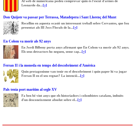
Al web de numericana podeu comprovar quin és l'escut d'armes de
Leonardo da...
[+]
Don Quijote va passar per Terrassa, Matadepera i Sant Llorenç del Munt
Recollim en aquesta ocasió un interessant treball sobre Cervantes, que fou
presentat als III Jocs Florals de la...
[+]
En Colom va morir als 92 anys
En Jordi Bilbeny porta anys afirmant que En Colom va morir als 92 anys.
Els seus detractors ho neguen, sense cap...
[+]
Ferran II i la moneda en temps del descobriment d'Amèrica
Quin protagonisme van tenir en el descobriment i quin paper hi va jugar
Ferran II en el seu regnat? La intenció...
[+]
Pals tenia port marítim al segle XV
Fa ben bé vint anys que els historiadors i colombistes catalans, imbuïts
d'un desconeixement absolut sobre el...
[+]