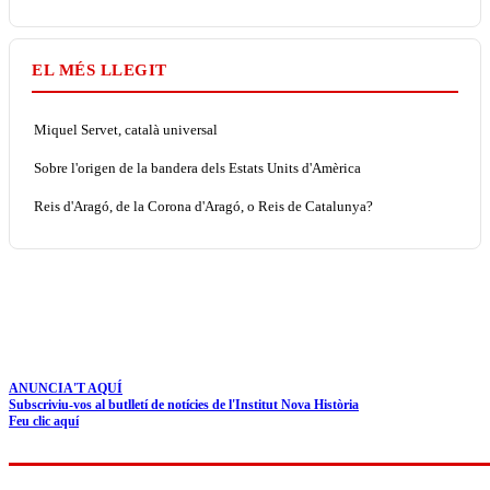
EL MÉS LLEGIT
Miquel Servet, català universal
Sobre l'origen de la bandera dels Estats Units d'Amèrica
Reis d'Aragó, de la Corona d'Aragó, o Reis de Catalunya?
ANUNCIA'T AQUÍ
Subscriviu-vos al butlletí de notícies de l'Institut Nova Història
Feu clic aquí