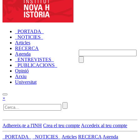
_PORTADA_
_NOTICIES_
Articles
RECERCA
Agenda
_ENTREVISTES_
_PUBLICACIONS_
Opinió
Arxiu
Universitat
×
Adhereix-te a l'INH
Crea el teu compte
Accedeix al teu compte
_PORTADA_
_NOTICIES_
Articles
RECERCA
Agenda