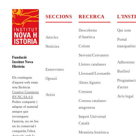
SECCIONS
RECERCA
L'INST
Descoberta
Qui som
d'Amèrica
Articles
Portal
Colom
transparènc
Notícies
Servent/Cervantes
Fundació
Adhesions
Institut Nova
Lletres catalanes
Història
Entrevistes
Butlletí
Lleonard/Leonardo
Els continguts
Opinió
Programaci
Altres figures
d'aquest web estan
d'actes
sota llicència
Censura
Creative Commons
Arxiu
Avís legal
BY-NC-SA 4.0
.
Corona catalano-
Podeu compartir i
adaptar el material
aragonesa
sempre que
Imperi Universal
reconegueu
l'autoria, no en feu
Català
un ús comercial i
compartiu l'obra
Memòria històrica
derivada amb la