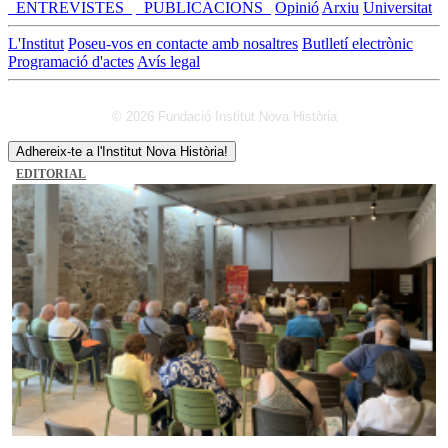
_ENTREVISTES_
_PUBLICACIONS_
Opinió
Arxiu
Universitat
L'Institut
Poseu-vos en contacte amb nosaltres
Butlletí electrònic
Programació d'actes
Avís legal
© 2026 Fundació Institut Nova Història
Adhereix-te a l'Institut Nova Història!
EDITORIAL