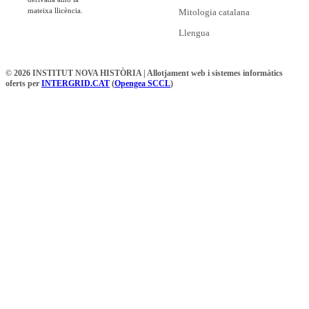
mateixa llicència.
Mitologia catalana
Llengua
© 2026 INSTITUT NOVA HISTÒRIA | Allotjament web i sistemes informàtics
oferts per
INTERGRID.CAT
(
Opengea SCCL
)