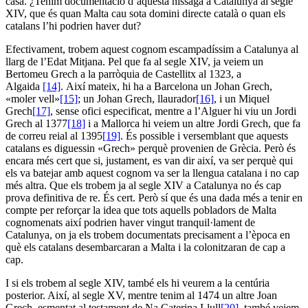
casa. ¿Tenim documentació d’aquesta nissaga a Catalunya al segle
XIV, que és quan Malta cau sota domini directe català o quan els
catalans l’hi podrien haver dut?
Efectivament, trobem aquest cognom escampadíssim a Catalunya al
llarg de l’Edat Mitjana. Pel que fa al segle XIV, ja veiem un
Bertomeu Grech a la parròquia de Castellitx al 1323, a
Algaida
[14]
. Així mateix, hi ha a Barcelona un Johan Grech,
«moler vell»
[15]
; un Johan Grech, llaurador
[16]
, i un Miquel
Grech
[17]
, sense ofici especificat, mentre a l’Alguer hi viu un Jordi
Grech al 1377
[18]
i a Mallorca hi veiem un altre Jordi Grech, que fa
de correu reial al 1395
[19]
. És possible i versemblant que aquests
catalans es diguessin «Grech» perquè provenien de Grècia. Però és
encara més cert que si, justament, es van dir així, va ser perquè qui
els va batejar amb aquest cognom va ser la llengua catalana i no cap
més altra. Que els trobem ja al segle XIV a Catalunya no és cap
prova definitiva de re. És cert. Però sí que és una dada més a tenir en
compte per reforçar la idea que tots aquells pobladors de Malta
cognomenats així podrien haver vingut tranquil·lament de
Catalunya, on ja els trobem documentats precisament a l’època en
què els catalans desembarcaran a Malta i la colonitzaran de cap a
cap.
I si els trobem al segle XIV, també els hi veurem a la centúria
posterior. Així, al segle XV, mentre tenim al 1474 un altre Joan
Grech, esmentat al testament de Na Caterina Llull
[20]
, també veiem,