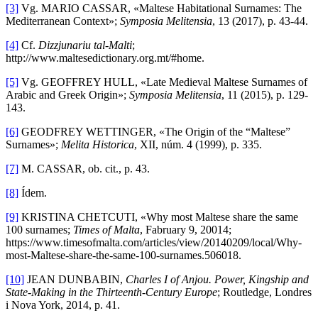
[3]
Vg. MARIO CASSAR, «Maltese Habitational Surnames: The
Mediterranean Context»;
Symposia Melitensia
, 13 (2017), p. 43-44.
[4]
Cf.
Dizzjunariu tal-Malti
;
http://www.maltesedictionary.org.mt/#home.
[5]
Vg. GEOFFREY HULL, «Late Medieval Maltese Surnames of
Arabic and Greek Origin»;
Symposia Melitensia
, 11 (2015), p. 129-
143.
[6]
GEODFREY WETTINGER, «The Origin of the “Maltese”
Surnames»;
Melita Historica
, XII, núm. 4 (1999), p. 335.
[7]
M. CASSAR, ob. cit., p. 43.
[8]
Ídem.
[9]
KRISTINA CHETCUTI, «Why most Maltese share the same
100 surnames;
Times of Malta
, Fabruary 9, 20014;
https://www.timesofmalta.com/articles/view/20140209/local/Why-
most-Maltese-share-the-same-100-surnames.506018.
[10]
JEAN DUNBABIN,
Charles I of Anjou. Power, Kingship and
State-Making in the Thirteenth-Century Europe
; Routledge, Londres
i Nova York, 2014, p. 41.