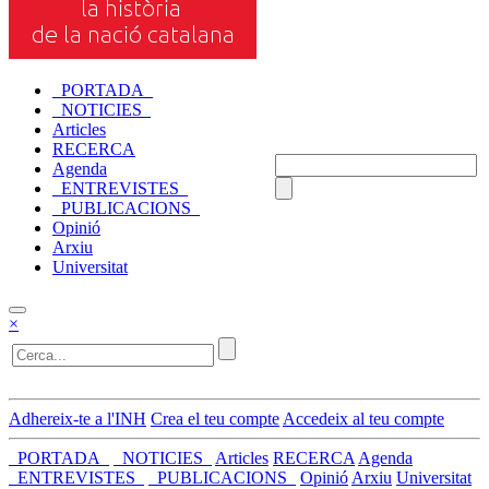
_PORTADA_
_NOTICIES_
Articles
RECERCA
Agenda
_ENTREVISTES_
_PUBLICACIONS_
Opinió
Arxiu
Universitat
×
Adhereix-te a l'INH
Crea el teu compte
Accedeix al teu compte
_PORTADA_
_NOTICIES_
Articles
RECERCA
Agenda
_ENTREVISTES_
_PUBLICACIONS_
Opinió
Arxiu
Universitat