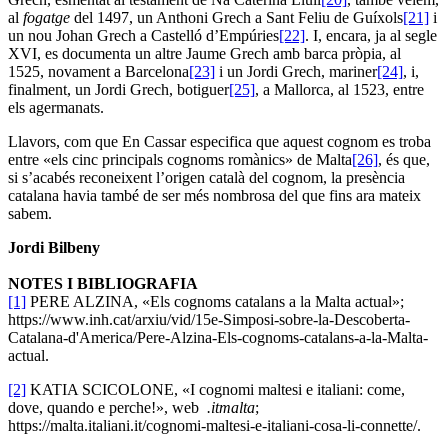
al
fogatge
del 1497, un Anthoni Grech a Sant Feliu de Guíxols
[21]
i
un nou Johan Grech a Castelló d’Empúries
[22]
. I, encara, ja al segle
XVI, es documenta un altre Jaume Grech amb barca pròpia, al
1525, novament a Barcelona
[23]
i un Jordi Grech, mariner
[24]
, i,
finalment, un Jordi Grech, botiguer
[25]
, a Mallorca, al 1523, entre
els agermanats.
Llavors, com que En Cassar especifica que aquest cognom es troba
entre «els cinc principals cognoms romànics» de Malta
[26]
, és que,
si s’acabés reconeixent l’origen català del cognom, la presència
catalana havia també de ser més nombrosa del que fins ara mateix
sabem.
Jordi Bilbeny
NOTES I BIBLIOGRAFIA
[1]
PERE ALZINA, «Els cognoms catalans a la Malta actual»;
https://www.inh.cat/arxiu/vid/15e-Simposi-sobre-la-Descoberta-
Catalana-d'America/Pere-Alzina-Els-cognoms-catalans-a-la-Malta-
actual.
[2]
KATIA SCICOLONE, «I cognomi maltesi e italiani: come,
dove, quando e perche!», web
.itmalta
;
https://malta.italiani.it/cognomi-maltesi-e-italiani-cosa-li-connette/.