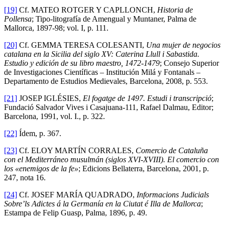
[19]
Cf. MATEO ROTGER Y CAPLLONCH,
Historia de
Pollensa
; Tipo-litografía de Amengual y Muntaner, Palma de
Mallorca, 1897-98; vol. I, p. 111.
[20]
Cf. GEMMA TERESA COLESANTI,
Una mujer de negocios
catalana en la Sicilia del siglo XV: Caterina Llull i Sabastida.
Estudio y edición de su libro maestro, 1472-1479
; Consejo Superior
de Investigaciones Científicas – Institución Milá y Fontanals –
Departamento de Estudios Medievales, Barcelona, 2008, p. 553.
[21]
JOSEP IGLÉSIES,
El fogatge de 1497. Estudi i transcripció
;
Fundació Salvador Vives i Casajuana-111, Rafael Dalmau, Editor;
Barcelona, 1991, vol. I., p. 322.
[22]
Ídem, p. 367.
[23]
Cf. ELOY MARTÍN CORRALES,
Comercio de Cataluña
con el Mediterráneo musulmán (siglos XVI-XVIII). El comercio con
los «enemigos de la fe»
; Edicions Bellaterra, Barcelona, 2001, p.
247, nota 16.
[24]
Cf. JOSEF MARÍA QUADRADO,
Informacions Judicials
Sobre’ls Adictes á la Germanía en la Ciutat é Illa de Mallorca
;
Estampa de Felip Guasp, Palma, 1896, p. 49.