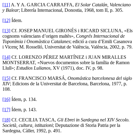
[11]
A. Y A. GARCIA CARRAFFA,
El Solar Catalán, Valenciano
y Balear
; Librería Internacional, Donostia, 1968, tom II, p. 305.
[12]
Ídem.
[13]
Cf. JOSEP MANUEL GIRONÉS i RICARD SICLUNA, «Els
cognoms valencians d’origen maltès»,
Congrés Internacional de
Toponímia i Onomàstica Catalanes
; edició a cura d’Emili Casanova
i Vicenç M. Rosselló, Universitat de València, València, 2002, p. 79.
[14]
Cf. LORENZO PÉREZ MARTÍNEZ i JUAN MIRALLES
MONTSERRAT, «Nuevos documentos sobre la família de Ramon
Llull»;
Estudios Lulianos
, XV (1971), doc. IV, p. 98.
[15]
Cf. FRANCISCO MARSÁ,
Onomástica barcelonesa del siglo
XIV
; Edicions de la Universitat de Barcelona, Barcelona, 1977, p.
108.
[16]
Ídem, p. 134.
[17]
Ídem, p. 143.
[18]
Cf. CECILIA TASCA,
Gli Ebrei in Sardegna nel XIV Secolo.
Società, cultura, istituzioni
; Deputazione di Storia Patria per la
Sardegna, Càller, 1992, p. 491.