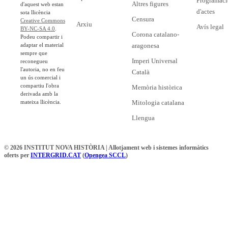
Programaci
Altres figures
d'aquest web estan
d'actes
sota llicència
Censura
Creative Commons
Arxiu
Avís legal
BY-NC-SA 4.0
.
Corona catalano-
Podeu compartir i
adaptar el material
aragonesa
sempre que
Imperi Universal
reconegueu
l'autoria, no en feu
Català
un ús comercial i
compartiu l'obra
Memòria històrica
derivada amb la
mateixa llicència.
Mitologia catalana
Llengua
© 2026 INSTITUT NOVA HISTÒRIA | Allotjament web i sistemes informàtics
oferts per
INTERGRID.CAT
(
Opengea SCCL
)