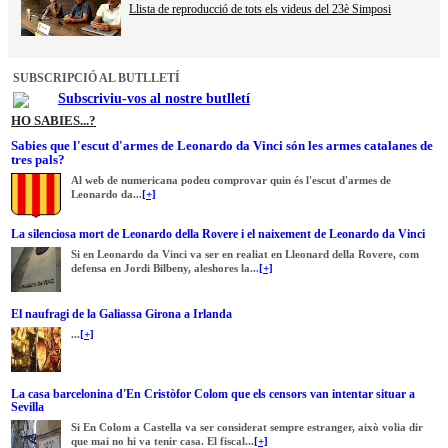
Llista de reproducció de tots els videus del 23è Simposi
SUBSCRIPCIÓ AL BUTLLETÍ
Subscriviu-vos al nostre butlletí
HO SABIES...?
Sabies que l'escut d'armes de Leonardo da Vinci són les armes catalanes de
tres pals?
Al web de numericana podeu comprovar quin és l'escut d'armes de
Leonardo da...
[+]
La silenciosa mort de Leonardo della Rovere i el naixement de Leonardo da Vinci
Si en Leonardo da Vinci va ser en realiat en Lleonard della Rovere, com
defensa en Jordi Bilbeny, aleshores la...
[+]
El naufragi de la Galiassa Girona a Irlanda
...
[+]
La casa barcelonina d'En Cristòfor Colom que els censors van intentar situar a
Sevilla
Si En Colom a Castella va ser considerat sempre estranger, això volia dir
que mai no hi va tenir casa. El fiscal...
[+]