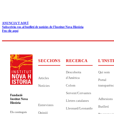
ANUNCIA'T AQUÍ
Subscriviu-vos al butlletí de notícies de l'Institut Nova Història
Feu clic aquí
SECCIONS
RECERCA
L'INST
Descoberta
Qui som
d'Amèrica
Articles
Portal
Colom
transparènc
Notícies
Servent/Cervantes
Fundació
Adhesions
Institut Nova
Lletres catalanes
Història
Entrevistes
Butlletí
Lleonard/Leonardo
Els continguts
Opinió