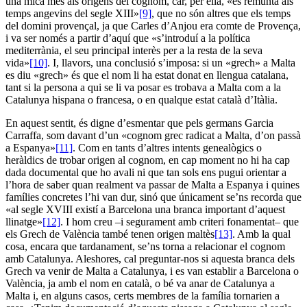
una mica més als orígens del cognom, car, per ella, «es remunta als
temps angevins del segle XIII»
[9]
, que no són altres que els temps
del domini provençal, ja que Carles d’Anjou era comte de Provença,
i va ser només a partir d’aquí que «s’introduí a la política
mediterrània, el seu principal interès per a la resta de la seva
vida»
[10]
. I, llavors, una conclusió s’imposa: si un «grech» a Malta
es diu «grech» és que el nom li ha estat donat en llengua catalana,
tant si la persona a qui se li va posar es trobava a Malta com a la
Catalunya hispana o francesa, o en qualque estat català d’Itàlia.
En aquest sentit, és digne d’esmentar que pels germans Garcia
Carraffa, som davant d’un «cognom grec radicat a Malta, d’on passà
a Espanya»
[11]
. Com en tants d’altres intents genealògics o
heràldics de trobar origen al cognom, en cap moment no hi ha cap
dada documental que ho avali ni que tan sols ens pugui orientar a
l’hora de saber quan realment va passar de Malta a Espanya i quines
famílies concretes l’hi van dur, sinó que únicament se’ns recorda que
«al segle XVIII existí a Barcelona una branca important d’aquest
llinatge»
[12]
. I hom creu –i segurament amb criteri fonamentat– que
els Grech de València també tenen origen maltès
[13]
. Amb la qual
cosa, encara que tardanament, se’ns torna a relacionar el cognom
amb Catalunya. Aleshores, cal preguntar-nos si aquesta branca dels
Grech va venir de Malta a Catalunya, i es van establir a Barcelona o
València, ja amb el nom en català, o bé va anar de Catalunya a
Malta i, en alguns casos, certs membres de la família tornarien a