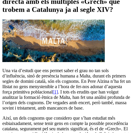
directa amb els múltiples «Grech» que
trobem a Catalunya ja al segle XIV?
Una via d’estudi que ens permet saber el grau no tan sols
d’influència, sinó de presència humana a Malta, durant els primers
segles de domini català, són els cognoms. En Pere Alzina n’ha fet un
llistat no gens menystenible a l’hora de fer-nos adonar d’aquesta
força primitiva poblacional
[1]
. I tots els erudits que han volgut
analitzar la formació ètnica de Malta, han fet una anàlisi profunda de
l’origen dels cognoms. De vegades amb encert, però també, massa
sovint i tristament, amb mancances de base.
Així, un dels cognoms que considero que s’han estudiat més
esbiaixadament, sense tenir gens en compte la possible procedència
catalana, segurament pel seu mateix significat, és el de «Grech». El