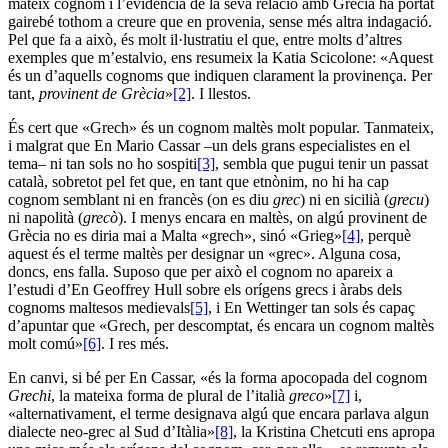
mateix cognom i l’evidència de la seva relació amb Grècia ha portat
gairebé tothom a creure que en provenia, sense més altra indagació.
Pel que fa a això, és molt il·lustratiu el que, entre molts d’altres
exemples que m’estalvio, ens resumeix la Katia Scicolone: «Aquest
és un d’aquells cognoms que indiquen clarament la provinença. Per
tant,
provinent de Grècia
»
[2]
. I llestos.
És cert que «Grech» és un cognom maltès molt popular. Tanmateix,
i malgrat que En Mario Cassar –un dels grans especialistes en el
tema– ni tan sols no ho sospiti
[3]
, sembla que pugui tenir un passat
català, sobretot pel fet que, en tant que etnònim, no hi ha cap
cognom semblant ni en francès (on es diu
grec
) ni en sicilià (
grecu
)
ni napolità (
grecò
). I menys encara en maltès, on algú provinent de
Grècia no es diria mai a Malta «grech», sinó «Grieg»
[4]
, perquè
aquest és el terme maltès per designar un «grec». Alguna cosa,
doncs, ens falla. Suposo que per això el cognom no apareix a
l’estudi d’En Geoffrey Hull sobre els orígens grecs i àrabs dels
cognoms maltesos medievals
[5]
, i En Wettinger tan sols és capaç
d’apuntar que «Grech, per descomptat, és encara un cognom maltès
molt comú»
[6]
. I res més.
En canvi, si bé per En Cassar, «és la forma apocopada del cognom
Grechi
, la mateixa forma de plural de l’italià
greco
»
[7]
i,
«alternativament, el terme designava algú que encara parlava algun
dialecte neo-grec al Sud d’Itàlia»
[8]
, la Kristina Chetcuti ens apropa