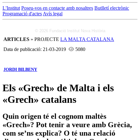
L'Institut
Poseu-vos en contacte amb nosaltres
Butlletí electrònic
Programació d'actes
Avís legal
© 2026 Fundació Institut Nova Història
ARTICLES
» PROJECTE
LA MALTA CATALANA
Data de publicació: 21-03-2019
5080
JORDI BILBENY
Els «Grech» de Malta i els
«Grech» catalans
Quin origen té el cognom maltès
«Grech»? Pot tenir a veure amb Grècia,
com se’ns explica? O té una relació