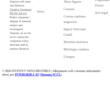
Altres figures
d'aquest web estan
d'actes
sota llicència
Censura
Creative Commons
Arxiu
Avís legal
BY-NC-SA 4.0
.
Corona catalano-
Podeu compartir i
adaptar el material
aragonesa
sempre que
Imperi Universal
reconegueu
l'autoria, no en feu
Català
un ús comercial i
compartiu l'obra
Memòria històrica
derivada amb la
mateixa llicència.
Mitologia catalana
Llengua
© 2026 INSTITUT NOVA HISTÒRIA | Allotjament web i sistemes informàtics
oferts per
INTERGRID.CAT
(
Opengea SCCL
)