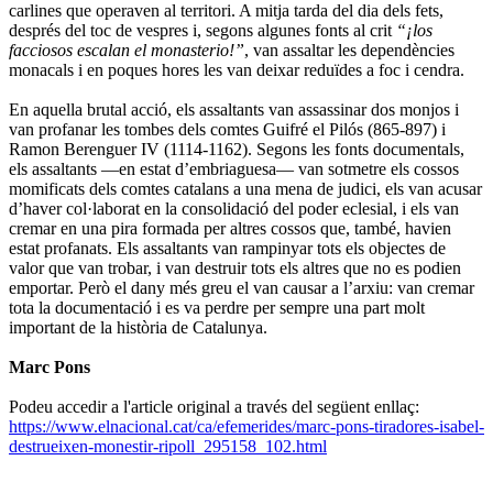
carlines que operaven al territori. A mitja tarda del dia dels fets,
després del toc de vespres i, segons algunes fonts al crit
“¡los
facciosos escalan el monasterio!”
, van assaltar les dependències
monacals i en poques hores les van deixar reduïdes a foc i cendra.
En aquella brutal acció, els assaltants van assassinar dos monjos i
van profanar les tombes dels comtes
Guifré el Pilós
(865-897) i
Ramon Berenguer IV
(1114-1162). Segons les fonts documentals,
els assaltants ―en estat d’embriaguesa― van sotmetre els cossos
momificats dels comtes catalans a una mena de judici, els van acusar
d’haver col·laborat en la consolidació del poder eclesial, i els van
cremar en una pira formada per altres cossos que, també, havien
estat profanats. Els assaltants van rampinyar tots els objectes de
valor que van trobar, i van destruir tots els altres que no es podien
emportar. Però el
dany més greu el van causar a l’arxiu
: van cremar
tota la documentació i es va perdre per sempre una part molt
important de la història de Catalunya.
Marc Pons
Podeu accedir a l'article original a través del següent enllaç:
https://www.elnacional.cat/ca/efemerides/marc-pons-tiradores-isabel-
destrueixen-monestir-ripoll_295158_102.html