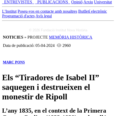
_ENTREVISTES_
_PUBLICACIONS_
Opinió
Arxiu
Universitat
L'Institut
Poseu-vos en contacte amb nosaltres
Butlletí electrònic
Programació d'actes
Avís legal
© 2026 Fundació Institut Nova Història
NOTICIES
» PROJECTE
MEMÒRIA HISTÒRICA
Data de publicació: 05-04-2024
2960
MARC PONS
Els “Tiradores de Isabel II”
saquegen i destrueixen el
monestir de Ripoll
L’any 1835, en el context de la Primera