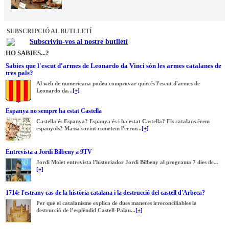
SUBSCRIPCIÓ AL BUTLLETÍ
Subscriviu-vos al nostre butlletí
HO SABIES...?
Sabies que l'escut d'armes de Leonardo da Vinci són les armes catalanes de
tres pals?
Al web de numericana podeu comprovar quin és l'escut d'armes de
Leonardo da...
[+]
Espanya no sempre ha estat Castella
Castella és Espanya? Espanya és i ha estat Castella? Els catalans érem
espanyols? Massa sovint cometem l'error...
[+]
Entrevista a Jordi Bilbeny a 9TV
Jordi Molet entrevista l'historiador Jordi Bilbeny al programa 7 dies de...
[+]
1714: l'estrany cas de la història catalana i la destrucció del castell d'Arbeca?
Per què el catalanisme explica de dues maneres irreconciliables la
destrucció de l’esplèndid Castell-Palau...
[+]