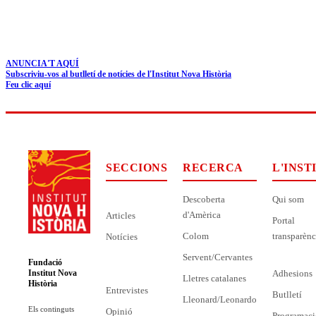
ANUNCIA'T AQUÍ
Subscriviu-vos al butlletí de notícies de l'Institut Nova Història
Feu clic aquí
SECCIONS
RECERCA
L'INST
Descoberta
Qui som
d'Amèrica
Articles
Portal
Colom
transparènc
Notícies
Servent/Cervantes
Fundació
Adhesions
Institut Nova
Lletres catalanes
Història
Entrevistes
Butlletí
Lleonard/Leonardo
Els continguts
Opinió
Programaci