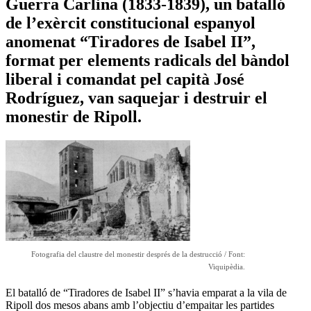
Guerra Carlina (1833-1839), un batalló
de l’exèrcit constitucional espanyol
anomenat “Tiradores de Isabel II”,
format per elements radicals del bàndol
liberal i comandat pel capità José
Rodríguez, van saquejar i destruir el
monestir de Ripoll.
Fotografia del claustre del monestir després de la destrucció / Font:
Viquipèdia.
El batalló de “Tiradores de Isabel II” s’havia emparat a la vila de
Ripoll dos mesos abans amb l’objectiu d’empaitar les partides