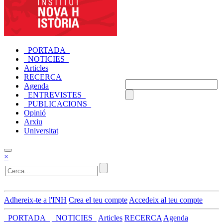
_PORTADA_
_NOTICIES_
Articles
RECERCA
Agenda
_ENTREVISTES_
_PUBLICACIONS_
Opinió
Arxiu
Universitat
×
Adhereix-te a l'INH
Crea el teu compte
Accedeix al teu compte
_PORTADA_
_NOTICIES_
Articles
RECERCA
Agenda