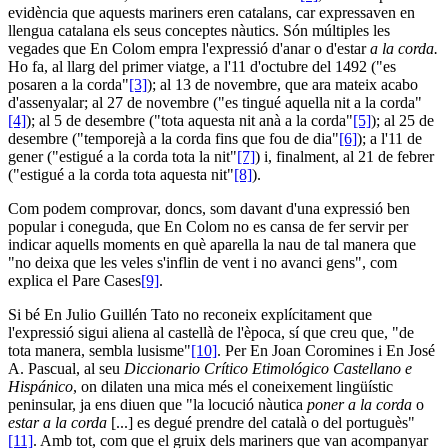
evidència que aquests mariners eren catalans, car expressaven en
llengua catalana els seus conceptes nàutics. Són múltiples les
vegades que En Colom empra l'expressió d'anar o d'estar
a la corda.
Ho fa, al llarg del primer viatge, a l'11 d'octubre del 1492 ("es
posaren a la corda"
[3]
); al 13 de novembre, que ara mateix acabo
d'assenyalar; al 27 de novembre ("es tingué aquella nit a la corda"
[4]
); al 5 de desembre ("tota aquesta nit anà a la corda"
[5]
); al 25 de
desembre ("temporejà a la corda fins que fou de dia"
[6]
); a l'11 de
gener ("estigué a la corda tota la nit"
[7]
) i, finalment, al 21 de febrer
("estigué a la corda tota aquesta nit"
[8]
).
Com podem comprovar, doncs, som davant d'una expressió ben
popular i coneguda, que En Colom no es cansa de fer servir per
indicar aquells moments en què aparella la nau de tal manera que
"no deixa que les veles s'inflin de vent i no avanci gens", com
explica el Pare Cases
[9]
.
Si bé En Julio Guillén Tato no reconeix explícitament que
l'expressió sigui aliena al castellà de l'època, sí que creu que, "de
tota manera, sembla lusisme"
[10]
. Per En Joan Coromines i En José
A. Pascual, al seu
Diccionario Crítico Etimológico Castellano e
Hispánico
, on dilaten una mica més el coneixement lingüístic
peninsular, ja ens diuen que "la locució nàutica
poner a la corda
o
estar a la corda
[...] es degué prendre del català o del portuguès"
[11]
. Amb tot, com que el gruix dels mariners que van acompanyar