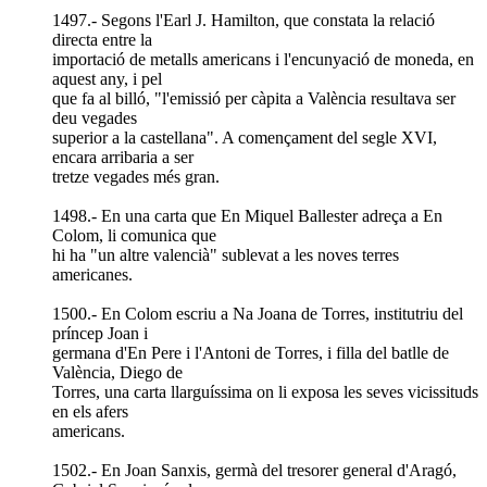
1497.- Segons l'Earl J. Hamilton, que constata la relació
directa entre la
importació de metalls americans i l'encunyació de moneda, en
aquest any, i pel
que fa al billó, "l'emissió per càpita a València resultava ser
deu vegades
superior a la castellana". A començament del segle XVI,
encara arribaria a ser
tretze vegades més gran.
1498.- En una carta que En Miquel Ballester adreça a En
Colom, li comunica que
hi ha "un altre valencià" sublevat a les noves terres
americanes.
1500.- En Colom escriu a Na Joana de Torres, institutriu del
príncep Joan i
germana d'En Pere i l'Antoni de Torres, i filla del batlle de
València, Diego de
Torres, una carta llarguíssima on li exposa les seves vicissituds
en els afers
americans.
1502.- En Joan Sanxis, germà del tresorer general d'Aragó,