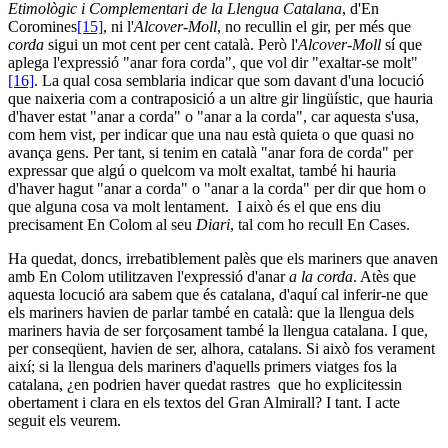
Etimològic i Complementari de la Llengua Catalana
, d'En
Coromines
[15]
, ni l'
Alcover-Moll
, no recullin el gir, per més que
corda
sigui un mot cent per cent català. Però l'
Alcover-Moll
sí que
aplega l'expressió "anar fora corda", que vol dir "exaltar-se molt"
[16]
. La qual cosa semblaria indicar que som davant d'una locució
que naixeria com a contraposició a un altre gir lingüístic, que hauria
d'haver estat "anar a corda" o "anar a la corda", car aquesta s'usa,
com hem vist, per indicar que una nau està quieta o que quasi no
avança gens. Per tant, si tenim en català "anar fora de corda" per
expressar que algú o quelcom va molt exaltat, també hi hauria
d'haver hagut "anar a corda" o "anar a la corda" per dir que hom o
que alguna cosa va molt lentament. I això és el que ens diu
precisament En Colom al seu
Diari
, tal com ho recull En Cases.
Ha quedat, doncs, irrebatiblement palès que els mariners que anaven
amb En Colom utilitzaven l'expressió d'anar
a la corda
. Atès que
aquesta locució ara sabem que és catalana, d'aquí cal inferir-ne que
els mariners havien de parlar també en català: que la llengua dels
mariners havia de ser forçosament també la llengua catalana. I que,
per conseqüent, havien de ser, alhora, catalans. Si això fos verament
així; si la llengua dels mariners d'aquells primers viatges fos la
catalana, ¿en podrien haver quedat rastres que ho explicitessin
obertament i clara en els textos del Gran Almirall? I tant. I acte
seguit els veurem.