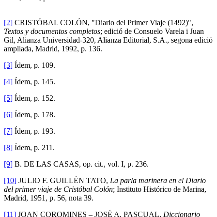
[2]
CRISTÓBAL COLÓN, "Diario del Primer Viaje (1492)",
Textos y documentos completos
; edició de Consuelo Varela i Juan
Gil, Alianza Universidad-320, Alianza Editorial, S.A., segona edició
ampliada, Madrid, 1992, p. 136.
[3]
Ídem, p. 109.
[4]
Ídem, p. 145.
[5]
Ídem, p. 152.
[6]
Ídem, p. 178.
[7]
Ídem, p. 193.
[8]
Ídem, p. 211.
[9]
B. DE LAS CASAS, op. cit., vol. I, p. 236.
[10]
JULIO F. GUILLÉN TATO,
La parla marinera en el Diario
del primer viaje de Cristóbal Colón
; Instituto Histórico de Marina,
Madrid, 1951, p. 56, nota 39.
[11]
JOAN COROMINES – JOSÉ A. PASCUAL,
Diccionario