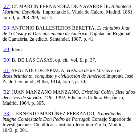
[27]
Cf. MARTIN FERNANDEZ DE NAVARRETE,
Biblioteca
Marítima Española
, Imprenta de la Viuda de Calero, Madrid, 1851,
tom II, p. 208-209, nota 5.
[28]
ANTONIO BALLESTEROS BERETTA,
El cántabro Juan
de la Cosa y el Descubrimiento de América
; Diputación Regional
de Cantabria, 2a edició, Santander, 1987, p. 41.
[29]
Ídem.
[30]
B. DE LAS CASAS, op. cit., vol. II, p. 37.
[31]
SEGUNDO DE ISPIZUA,
Historia de los Vascos en el
descubrimiento, conquista y civilización de América
; Imprenta José
A. de Lerchundi, Bilbo, 1914, tom I, p. 30.
[32]
JUAN MANZANO MANZANO,
Cristóbal Colón. Siete años
decisivos de su vida: 1485-1492
; Ediciones Cultura Hispànica,
Madrid, 1964, p. 395.
[33]
J. ERNESTO MARTÍNEZ FERRANDO,
Tragedia del
insigne Condestable Don Pedro de Portugal
; Consejo Superior de
Investigaciones Científicas - Instituto Jerónimo Zurita, Madrid,
1942, p. 201.