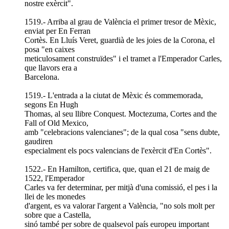
nostre exèrcit".
1519.- Arriba al grau de València el primer tresor de Mèxic,
enviat per En Ferran
Cortès. En Lluís Veret, guardià de les joies de la Corona, el
posa "en caixes
meticulosament construïdes" i el tramet a l'Emperador Carles,
que llavors era a
Barcelona.
1519.- L'entrada a la ciutat de Mèxic és commemorada,
segons En Hugh
Thomas, al seu llibre Conquest. Moctezuma, Cortes and the
Fall of Old Mexico,
amb "celebracions valencianes"; de la qual cosa "sens dubte,
gaudiren
especialment els pocs valencians de l'exèrcit d'En Cortès".
1522.- En Hamilton, certifica, que, quan el 21 de maig de
1522, l'Emperador
Carles va fer determinar, per mitjà d'una comissió, el pes i la
llei de les monedes
d'argent, es va valorar l'argent a València, "no sols molt per
sobre que a Castella,
sinó també per sobre de qualsevol país europeu important