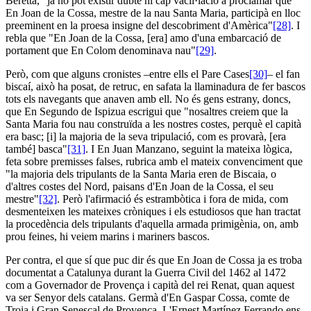
Beretta, "ja no pot existir dubte ni cap vacil·lació a proclamar que
En Joan de la Cossa, mestre de la nau Santa Maria, participà en lloc
preeminent en la proesa insigne del descobriment d'Amèrica"
[28]
. I
rebla que "En Joan de la Cossa, [era] amo d'una embarcació de
portament que En Colom denominava nau"
[29]
.
Però, com que alguns cronistes –entre ells el Pare Cases
[30]
– el fan
biscaí, això ha posat, de retruc, en safata la llaminadura de fer bascos
tots els navegants que anaven amb ell. No és gens estrany, doncs,
que En Segundo de Ispizua escrigui que "nosaltres creiem que la
Santa Maria fou nau construïda a les nostres costes, perquè el capità
era basc; [i] la majoria de la seva tripulació, com es provarà, [era
també] basca"
[31]
. I En Juan Manzano, seguint la mateixa lògica,
feta sobre premisses falses, rubrica amb el mateix convenciment que
"la majoria dels tripulants de la Santa Maria eren de Biscaia, o
d'altres costes del Nord, paisans d'En Joan de la Cossa, el seu
mestre"
[32]
. Però l'afirmació és estrambòtica i fora de mida, com
desmenteixen les mateixes cròniques i els estudiosos que han tractat
la procedència dels tripulants d'aquella armada primigènia, on, amb
prou feines, hi veiem marins i mariners bascos.
Per contra, el que sí que puc dir és que En Joan de Cossa ja es troba
documentat a Catalunya durant la Guerra Civil del 1462 al 1472
com a Governador de Provença i capità del rei Renat, quan aquest
va ser Senyor dels catalans. Germà d'En Gaspar Cossa, comte de
Troia i Gran Senescal de Provença. L'Ernest Martínez Ferrando ens