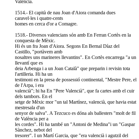
València.
1514.- El capità de nau Joan d'Aiora comanda dues
caravel·les i quatre-cents
homes en cerca d'or a Comagre.
1518.- Diversos valencians són amb En Ferran Cortès en la
conquesta de Mèxic.
Hi és un fra Joan d'Aiora. Segons En Bernal Díaz del
Castillo, "portàvem amb
nosaltres uns marineres llevantins". En Cortès encarrega "a un
llevantí que es
deia Arbenga i a un Joan Català" que preparin i revisin tota
l'artilleria. Hi ha un
testimoni en la presa de possessió continental, "Mestre Pere, el
de l'Arpa, i era
valencià"; hi ha En "Pere Valencià", que fa cartes amb el cuir
dels tambors. En el
setge de Mèxic mor "un tal Martínez, valencià, que havia estat
mestresala d'un
senyor de salva". A Tezcuco es dóna als ballesters "molt de fil
de València per a
les cordes". Hi ha també un "Antoni de Medina"i un "Gaspar
Sànchez, nebot del
tresorer". I un Martí Garcia, que "era valencià i agutzil del