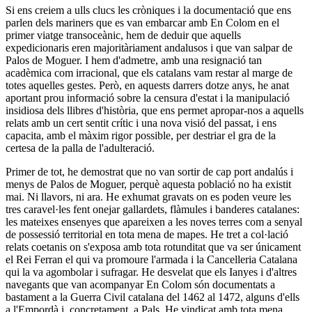
Si ens creiem a ulls clucs les cròniques i la documentació que ens
parlen dels mariners que es van embarcar amb En Colom en el
primer viatge transoceànic, hem de deduir que aquells
expedicionaris eren majoritàriament andalusos i que van salpar de
Palos de Moguer. I hem d'admetre, amb una resignació tan
acadèmica com irracional, que els catalans vam restar al marge de
totes aquelles gestes. Però, en aquests darrers dotze anys, he anat
aportant prou informació sobre la censura d'estat i la manipulació
insidiosa dels llibres d'història, que ens permet apropar-nos a aquells
relats amb un cert sentit crític i una nova visió del passat, i ens
capacita, amb el màxim rigor possible, per destriar el gra de la
certesa de la palla de l'adulteració.
Primer de tot, he demostrat que no van sortir de cap port andalús i
menys de Palos de Moguer, perquè aquesta població no ha existit
mai. Ni llavors, ni ara. He exhumat gravats on es poden veure les
tres caravel·les fent onejar gallardets, flàmules i banderes catalanes:
les mateixes ensenyes que apareixen a les noves terres com a senyal
de possessió territorial en tota mena de mapes. He tret a col·lació
relats coetanis on s'exposa amb tota rotunditat que va ser únicament
el Rei Ferran el qui va promoure l'armada i la Cancelleria Catalana
qui la va agombolar i sufragar. He desvelat que els Ianyes i d'altres
navegants que van acompanyar En Colom són documentats a
bastament a la Guerra Civil catalana del 1462 al 1472, alguns d'ells
a l'Empordà i, concretament, a Pals. He vindicat amb tota mena