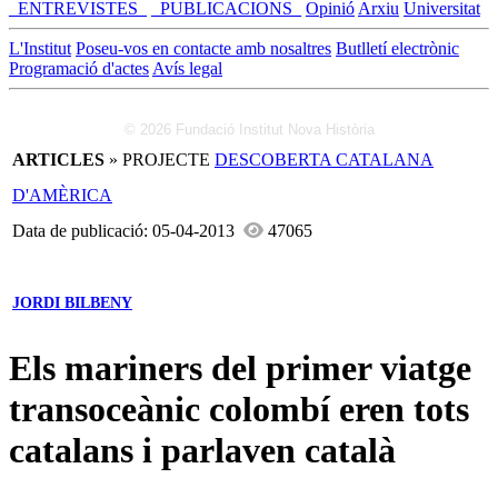
_ENTREVISTES_
_PUBLICACIONS_
Opinió
Arxiu
Universitat
L'Institut
Poseu-vos en contacte amb nosaltres
Butlletí electrònic
Programació d'actes
Avís legal
© 2026 Fundació Institut Nova Història
ARTICLES
» PROJECTE
DESCOBERTA CATALANA
D'AMÈRICA
Data de publicació: 05-04-2013
47065
JORDI BILBENY
Els mariners del primer viatge
transoceànic colombí eren tots
catalans i parlaven català