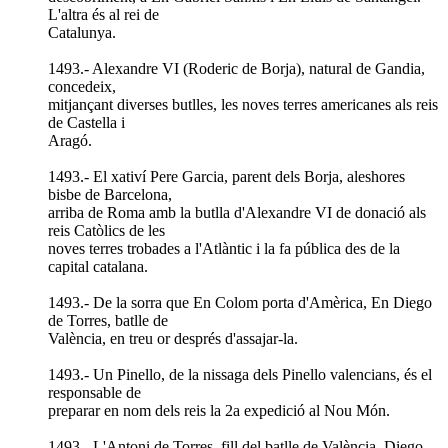
L'altra és al rei de
Catalunya.
1493.- Alexandre VI (Roderic de Borja), natural de Gandia,
concedeix,
mitjançant diverses butlles, les noves terres americanes als reis
de Castella i
Aragó.
1493.- El xativí Pere Garcia, parent dels Borja, aleshores
bisbe de Barcelona,
arriba de Roma amb la butlla d'Alexandre VI de donació als
reis Catòlics de les
noves terres trobades a l'Atlàntic i la fa pública des de la
capital catalana.
1493.- De la sorra que En Colom porta d'Amèrica, En Diego
de Torres, batlle de
València, en treu or després d'assajar-la.
1493.- Un Pinello, de la nissaga dels Pinello valencians, és el
responsable de
preparar en nom dels reis la 2a expedició al Nou Món.
1493.- L'Antoni de Torres, fill del batlle de València, Diego