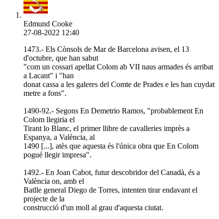
Edmund Cooke
27-08-2022 12:40
1473.- Els Cònsols de Mar de Barcelona avisen, el 13
d'octubre, que han sabut
"com un cossari apellat Colom ab VII naus armades és arribat
a Lacant" i "han
donat cassa a les galeres del Comte de Prades e les han cuydat
metre a fons".
1490-92.- Segons En Demetrio Ramos, "probablement En
Colom llegiria el
Tirant lo Blanc, el primer llibre de cavalleries imprès a
Espanya, a València, al
1490 [...], atès que aquesta és l'única obra que En Colom
pogué llegir impresa".
1492.- En Joan Cabot, futur descobridor del Canadà, és a
València on, amb el
Batlle general Diego de Torres, intenten tirar endavant el
projecte de la
construcció d'un moll al grau d'aquesta ciutat.