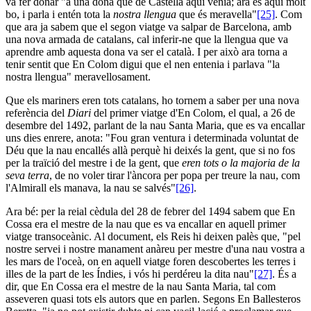
va fer donar "a una dona que de Castella aquí venia; ara és aquí molt
bo, i parla i entén tota la
nostra llengua
que és meravella"
[25]
. Com
que ara ja sabem que el segon viatge va salpar de Barcelona, amb
una nova armada de catalans, cal inferir-ne que la llengua que va
aprendre amb aquesta dona va ser el català. I per això ara torna a
tenir sentit que En Colom digui que el nen entenia i parlava "la
nostra llengua" meravellosament.
Que els mariners eren tots catalans, ho tornem a saber per una nova
referència del
Diari
del primer viatge d'En Colom, el qual, a 26 de
desembre del 1492, parlant de la nau Santa Maria, que es va encallar
uns dies enrere, anota: "Fou gran ventura i determinada voluntat de
Déu que la nau encallés allà perquè hi deixés la gent, que si no fos
per la traïció del mestre i de la gent, que
eren tots o la majoria de la
seva terra
, de no voler tirar l'àncora per popa per treure la nau, com
l'Almirall els manava, la nau se salvés"
[26]
.
Ara bé: per la reial cèdula del 28 de febrer del 1494 sabem que En
Cossa era el mestre de la nau que es va encallar en aquell primer
viatge transoceànic. Al document, els Reis hi deixen palès que, "pel
nostre servei i nostre manament anàreu per mestre d'una nau vostra a
les mars de l'oceà, on en aquell viatge foren descobertes les terres i
illes de la part de les Índies, i vós hi perdéreu la dita nau"
[27]
. És a
dir, que En Cossa era el mestre de la nau Santa Maria, tal com
asseveren quasi tots els autors que en parlen. Segons En Ballesteros