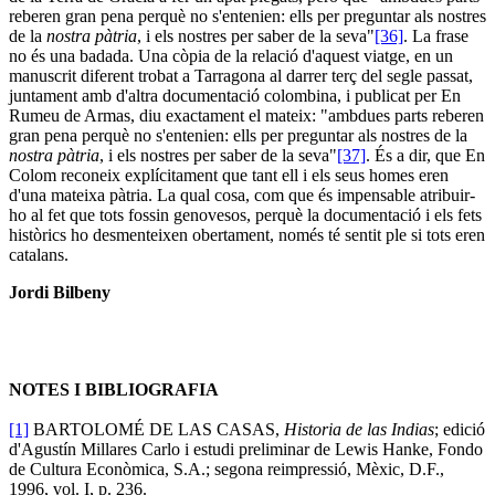
reberen gran pena perquè no s'entenien: ells per preguntar als nostres
de la
nostra pàtria
, i els nostres per saber de la seva"
[36]
. La frase
no és una badada. Una còpia de la relació d'aquest viatge, en un
manuscrit diferent trobat a Tarragona al darrer terç del segle passat,
juntament amb d'altra documentació colombina, i publicat per En
Rumeu de Armas, diu exactament el mateix: "ambdues parts reberen
gran pena perquè no s'entenien: ells per preguntar als nostres de la
nostra pàtria
, i els nostres per saber de la seva"
[37]
. És a dir, que En
Colom reconeix explícitament que tant ell i els seus homes eren
d'una mateixa pàtria. La qual cosa, com que és impensable atribuir-
ho al fet que tots fossin genovesos, perquè la documentació i els fets
històrics ho desmenteixen obertament, només té sentit ple si tots eren
catalans.
Jordi Bilbeny
NOTES I BIBLIOGRAFIA
[1]
BARTOLOMÉ DE LAS CASAS,
Historia de las Indias
; edició
d'Agustín Millares Carlo i estudi preliminar de Lewis Hanke, Fondo
de Cultura Econòmica, S.A.; segona reimpressió, Mèxic, D.F.,
1996, vol. I, p. 236.