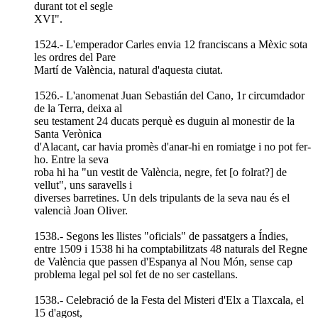
durant tot el segle
XVI".
1524.- L'emperador Carles envia 12 franciscans a Mèxic sota
les ordres del Pare
Martí de València, natural d'aquesta ciutat.
1526.- L'anomenat Juan Sebastián del Cano, 1r circumdador
de la Terra, deixa al
seu testament 24 ducats perquè es duguin al monestir de la
Santa Verònica
d'Alacant, car havia promès d'anar-hi en romiatge i no pot fer-
ho. Entre la seva
roba hi ha "un vestit de València, negre, fet [o folrat?] de
vellut", uns saravells i
diverses barretines. Un dels tripulants de la seva nau és el
valencià Joan Oliver.
1538.- Segons les llistes "oficials" de passatgers a Índies,
entre 1509 i 1538 hi ha comptabilitzats 48 naturals del Regne
de València que passen d'Espanya al Nou Món, sense cap
problema legal pel sol fet de no ser castellans.
1538.- Celebració de la Festa del Misteri d'Elx a Tlaxcala, el
15 d'agost,