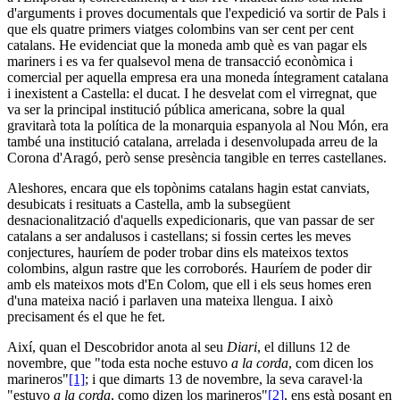
d'arguments i proves documentals que l'expedició va sortir de Pals i
que els quatre primers viatges colombins van ser cent per cent
catalans. He evidenciat que la moneda amb què es van pagar els
mariners i es va fer qualsevol mena de transacció econòmica i
comercial per aquella empresa era una moneda íntegrament catalana
i inexistent a Castella: el ducat. I he desvelat com el virregnat, que
va ser la principal institució pública americana, sobre la qual
gravitarà tota la política de la monarquia espanyola al Nou Món, era
també una institució catalana, arrelada i desenvolupada arreu de la
Corona d'Aragó, però sense presència tangible en terres castellanes.
Aleshores, encara que els topònims catalans hagin estat canviats,
desubicats i resituats a Castella, amb la subsegüent
desnacionalització d'aquells expedicionaris, que van passar de ser
catalans a ser andalusos i castellans; si fossin certes les meves
conjectures, hauríem de poder trobar dins els mateixos textos
colombins, algun rastre que les corroborés. Hauríem de poder dir
amb els mateixos mots d'En Colom, que ell i els seus homes eren
d'una mateixa nació i parlaven una mateixa llengua. I això
precisament és el que he fet.
Així, quan el Descobridor anota al seu
Diari
, el dilluns 12 de
novembre, que "toda esta noche estuvo
a la corda
, com dicen los
marineros"
[1]
; i que dimarts 13 de novembre, la seva caravel·la
"estuvo
a la corda
, como dizen los marineros"
[2]
, ens està posant en