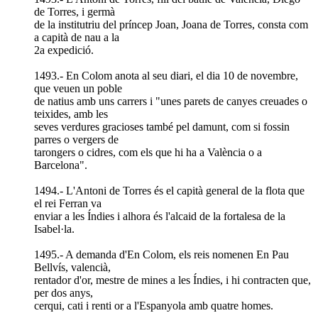
de Torres, i germà
de la institutriu del príncep Joan, Joana de Torres, consta com
a capità de nau a la
2a expedició.
1493.- En Colom anota al seu diari, el dia 10 de novembre,
que veuen un poble
de natius amb uns carrers i "unes parets de canyes creuades o
teixides, amb les
seves verdures gracioses també pel damunt, com si fossin
parres o vergers de
tarongers o cidres, com els que hi ha a València o a
Barcelona".
1494.- L'Antoni de Torres és el capità general de la flota que
el rei Ferran va
enviar a les Índies i alhora és l'alcaid de la fortalesa de la
Isabel·la.
1495.- A demanda d'En Colom, els reis nomenen En Pau
Bellvís, valencià,
rentador d'or, mestre de mines a les Índies, i hi contracten que,
per dos anys,
cerqui, cati i renti or a l'Espanyola amb quatre homes.