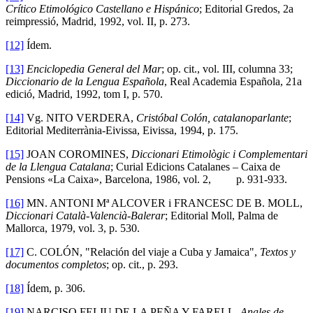
Crítico Etimológico Castellano e Hispánico
; Editorial Gredos, 2a
reimpressió, Madrid, 1992, vol. II, p. 273.
[12]
Ídem.
[13]
Enciclopedia General del Mar
; op. cit., vol. III, columna 33;
Diccionario de la Lengua Española
, Real Academia Española, 21a
edició, Madrid, 1992, tom I, p. 570.
[14]
Vg. NITO VERDERA,
Cristóbal Colón, catalanoparlante
;
Editorial Mediterrània-Eivissa, Eivissa, 1994, p. 175.
[15]
JOAN COROMINES,
Diccionari Etimològic i Complementari
de la Llengua Catalana
; Curial Edicions Catalanes – Caixa de
Pensions «La Caixa», Barcelona, 1986, vol. 2, p. 931-933.
[16]
MN. ANTONI Mª ALCOVER i FRANCESC DE B. MOLL,
Diccionari Català-Valencià-Balerar
; Editorial Moll, Palma de
Mallorca, 1979, vol. 3, p. 530.
[17]
C. COLÓN, "Relación del viaje a Cuba y Jamaica",
Textos y
documentos completos
; op. cit., p. 293.
[18]
Ídem, p. 306.
[19]
NARCISO FELIU DE LA PEÑA Y FARELL,
Anales de