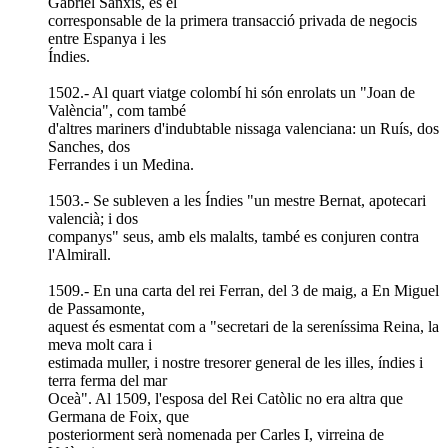
Gabriel Sanxis, és el
corresponsable de la primera transacció privada de negocis
entre Espanya i les
Índies.
1502.- Al quart viatge colombí hi són enrolats un "Joan de
València", com també
d'altres mariners d'indubtable nissaga valenciana: un Ruís, dos
Sanches, dos
Ferrandes i un Medina.
1503.- Se subleven a les Índies "un mestre Bernat, apotecari
valencià; i dos
companys" seus, amb els malalts, també es conjuren contra
l'Almirall.
1509.- En una carta del rei Ferran, del 3 de maig, a En Miguel
de Passamonte,
aquest és esmentat com a "secretari de la sereníssima Reina, la
meva molt cara i
estimada muller, i nostre tresorer general de les illes, índies i
terra ferma del mar
Oceà". Al 1509, l'esposa del Rei Catòlic no era altra que
Germana de Foix, que
posteriorment serà nomenada per Carles I, virreina de