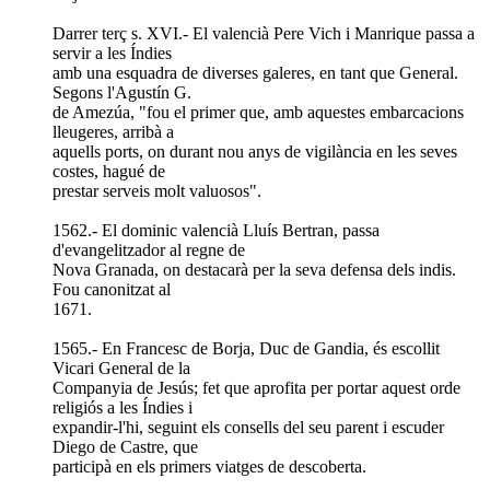
Darrer terç s. XVI.- El valencià Pere Vich i Manrique passa a
servir a les Índies
amb una esquadra de diverses galeres, en tant que General.
Segons l'Agustín G.
de Amezúa, "fou el primer que, amb aquestes embarcacions
lleugeres, arribà a
aquells ports, on durant nou anys de vigilància en les seves
costes, hagué de
prestar serveis molt valuosos".
1562.- El dominic valencià Lluís Bertran, passa
d'evangelitzador al regne de
Nova Granada, on destacarà per la seva defensa dels indis.
Fou canonitzat al
1671.
1565.- En Francesc de Borja, Duc de Gandia, és escollit
Vicari General de la
Companyia de Jesús; fet que aprofita per portar aquest orde
religiós a les Índies i
expandir-l'hi, seguint els consells del seu parent i escuder
Diego de Castre, que
participà en els primers viatges de descoberta.