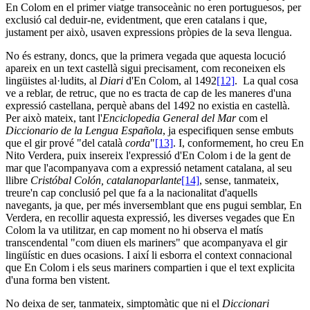
En Colom en el primer viatge transoceànic no eren portuguesos, per
exclusió cal deduir-ne, evidentment, que eren catalans i que,
justament per això, usaven expressions pròpies de la seva llengua.
No és estrany, doncs, que la primera vegada que aquesta locució
apareix en un text castellà sigui precisament, com reconeixen els
lingüistes al·ludits, al
Diari
d'En Colom, al 1492
[12]
. La qual cosa
ve a reblar, de retruc, que no es tracta de cap de les maneres d'una
expressió castellana, perquè abans del 1492 no existia en castellà.
Per això mateix, tant l'
Enciclopedia General del Mar
com el
Diccionario de la Lengua Española
, ja especifiquen sense embuts
que el gir prové "del català
corda
"
[13]
. I, conformement, ho creu En
Nito Verdera, puix insereix l'expressió d'En Colom i de la gent de
mar que l'acompanyava com a expressió netament catalana, al seu
llibre
Cristóbal Colón, catalanoparlante
[14]
, sense, tanmateix,
treure'n cap conclusió pel que fa a la nacionalitat d'aquells
navegants, ja que, per més inversemblant que ens pugui semblar, En
Verdera, en recollir aquesta expressió, les diverses vegades que En
Colom la va utilitzar, en cap moment no hi observa el matís
transcendental "com diuen els mariners" que acompanyava el gir
lingüístic en dues ocasions. I així li esborra el context connacional
que En Colom i els seus mariners compartien i que el text explicita
d'una forma ben vistent.
No deixa de ser, tanmateix, simptomàtic que ni el
Diccionari