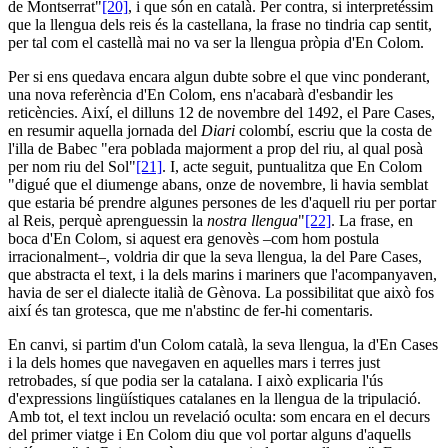
de Montserrat"
[20]
, i que són en català. Per contra, si interpretéssim
que la llengua dels reis és la castellana, la frase no tindria cap sentit,
per tal com el castellà mai no va ser la llengua pròpia d'En Colom.
Per si ens quedava encara algun dubte sobre el que vinc ponderant,
una nova referència d'En Colom, ens n'acabarà d'esbandir les
reticències. Així, el dilluns 12 de novembre del 1492, el Pare Cases,
en resumir aquella jornada del
Diari
colombí, escriu que la costa de
l'illa de Babec "era poblada majorment a prop del riu, al qual posà
per nom riu del Sol"
[21]
. I, acte seguit, puntualitza que En Colom
"digué que el diumenge abans, onze de novembre, li havia semblat
que estaria bé prendre algunes persones de les d'aquell riu per portar
al Reis, perquè aprenguessin la
nostra llengua
"
[22]
. La frase, en
boca d'En Colom, si aquest era genovès –com hom postula
irracionalment–, voldria dir que la seva llengua, la del Pare Cases,
que abstracta el text, i la dels marins i mariners que l'acompanyaven,
havia de ser el dialecte italià de Gènova. La possibilitat que això fos
així és tan grotesca, que me n'abstinc de fer-hi comentaris.
En canvi, si partim d'un Colom català, la seva llengua, la d'En Cases
i la dels homes que navegaven en aquelles mars i terres just
retrobades, sí que podia ser la catalana. I això explicaria l'ús
d'expressions lingüístiques catalanes en la llengua de la tripulació.
Amb tot, el text inclou un revelació oculta: som encara en el decurs
del primer viatge i En Colom diu que vol portar alguns d'aquells