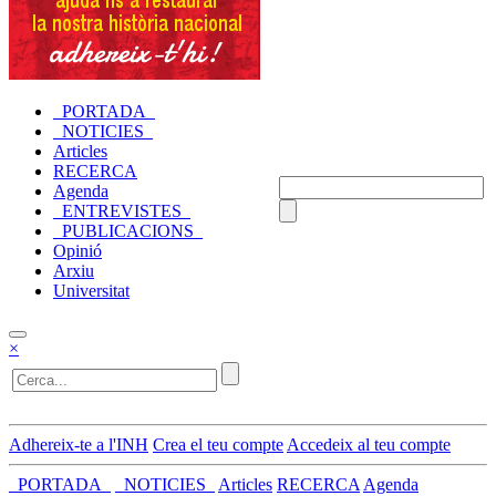
_PORTADA_
_NOTICIES_
Articles
RECERCA
Agenda
_ENTREVISTES_
_PUBLICACIONS_
Opinió
Arxiu
Universitat
×
Adhereix-te a l'INH
Crea el teu compte
Accedeix al teu compte
_PORTADA_
_NOTICIES_
Articles
RECERCA
Agenda