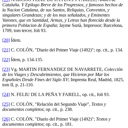
Cataluña. Y Epilogo Breve de los Progressos, y famosos hechos de
la Nacion Catalana, de sus Santos, Reliquias, Conventos, y
singulares Grandezas; y de los mas señalados, y Eminentes
Varones, que en Santidad, Armas, y Letras han florecido desde la
primera Poblacion de España
; Jayme Surià, Impressor; Barcelona,
1709, tom tercer, foli 93.
[20]
Ídem.
[21]
C. COLÓN, "Diario del Primer Viaje (1492)"; op. cit., p. 134.
[22]
Ídem, p. 134-135.
[23]
Vg. MARTIN FERNANDEZ DE NAVARRETE,
Colección
de los Viages y Descubrimientos, que Hicieron por Mar los
Españoles Desde Fines del Siglo XV
; Imprenta Real, Madrid, 1825,
tom II, p. 21-110.
[24]
N. FELIU DE LA PEÑA Y FARELL, op. cit., foli 93.
[25]
C. COLÓN, "Relación del Segundo Viaje",
Textos y
documentos completos
; op. cit., p. 238.
[26]
C. COLÓN, "Diario del Primer Viaje (1492)";
Textos y
documentos completos
; op. cit., p. 181.