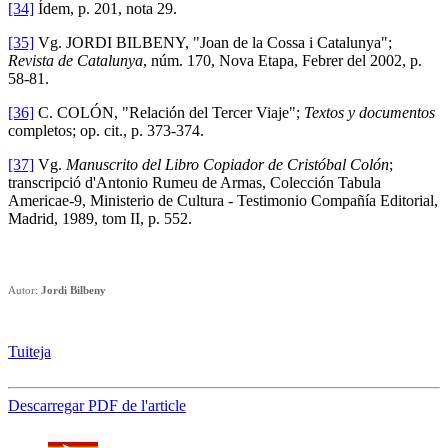
[34]
Ídem, p. 201, nota 29.
[35]
Vg. JORDI BILBENY, "Joan de la Cossa i Catalunya";
Revista de Catalunya
, núm. 170, Nova Etapa, Febrer del 2002, p.
58-81.
[36]
C. COLÓN, "Relación del Tercer Viaje";
Textos y documentos
completos; op. cit., p. 373-374.
[37]
Vg.
Manuscrito del Libro Copiador de Cristóbal Colón
;
transcripció d'Antonio Rumeu de Armas, Colección Tabula
Americae-9, Ministerio de Cultura - Testimonio Compañía Editorial,
Madrid, 1989, tom II, p. 552.
Autor:
Jordi Bilbeny
Tuiteja
Descarregar PDF de l'article