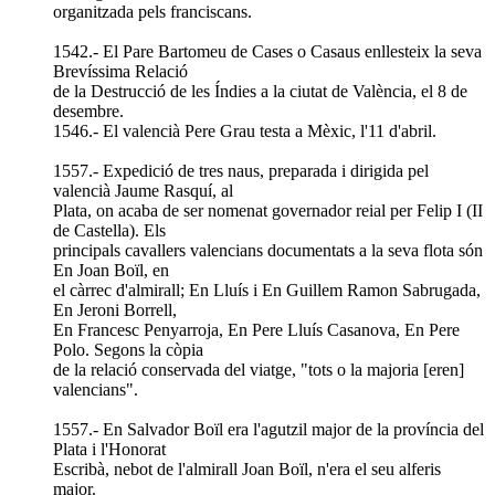
organitzada pels franciscans.
1542.- El Pare Bartomeu de Cases o Casaus enllesteix la seva
Brevíssima Relació
de la Destrucció de les Índies a la ciutat de València, el 8 de
desembre.
1546.- El valencià Pere Grau testa a Mèxic, l'11 d'abril.
1557.- Expedició de tres naus, preparada i dirigida pel
valencià Jaume Rasquí, al
Plata, on acaba de ser nomenat governador reial per Felip I (II
de Castella). Els
principals cavallers valencians documentats a la seva flota són
En Joan Boïl, en
el càrrec d'almirall; En Lluís i En Guillem Ramon Sabrugada,
En Jeroni Borrell,
En Francesc Penyarroja, En Pere Lluís Casanova, En Pere
Polo. Segons la còpia
de la relació conservada del viatge, "tots o la majoria [eren]
valencians".
1557.- En Salvador Boïl era l'agutzil major de la província del
Plata i l'Honorat
Escribà, nebot de l'almirall Joan Boïl, n'era el seu alferis
major.