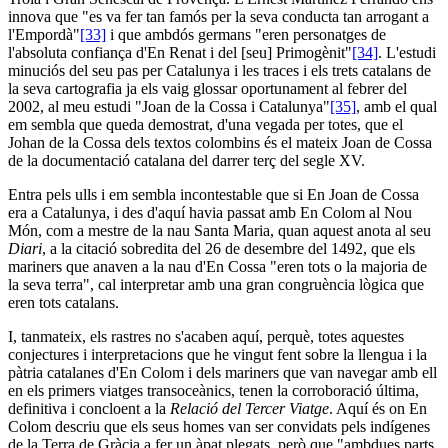
innova que "es va fer tan famós per la seva conducta tan arrogant a
l'Empordà"
[33]
i que ambdós germans "eren personatges de
l'absoluta confiança d'En Renat i del [seu] Primogènit"
[34]
. L'estudi
minuciós del seu pas per Catalunya i les traces i els trets catalans de
la seva cartografia ja els vaig glossar oportunament al febrer del
2002, al meu estudi "Joan de la Cossa i Catalunya"
[35]
, amb el qual
em sembla que queda demostrat, d'una vegada per totes, que el
Johan de la Cossa dels textos colombins és el mateix Joan de Cossa
de la documentació catalana del darrer terç del segle XV.
Entra pels ulls i em sembla incontestable que si En Joan de Cossa
era a Catalunya, i des d'aquí havia passat amb En Colom al Nou
Món, com a mestre de la nau Santa Maria, quan aquest anota al seu
Diari
, a la citació sobredita del 26 de desembre del 1492, que els
mariners que anaven a la nau d'En Cossa "eren tots o la majoria de
la seva terra", cal interpretar amb una gran congruència lògica que
eren tots catalans.
I, tanmateix, els rastres no s'acaben aquí, perquè, totes aquestes
conjectures i interpretacions que he vingut fent sobre la llengua i la
pàtria catalanes d'En Colom i dels mariners que van navegar amb ell
en els primers viatges transoceànics, tenen la corroboració última,
definitiva i concloent a la
Relació
del Tercer Viatge
. Aquí és on En
Colom descriu que els seus homes van ser convidats pels indígenes
de la Terra de Gràcia a fer un àpat plegats, però que "ambdues parts