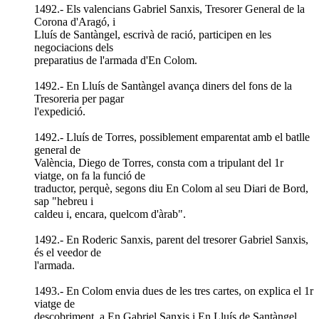
1492.- Els valencians Gabriel Sanxis, Tresorer General de la
Corona d'Aragó, i
Lluís de Santàngel, escrivà de ració, participen en les
negociacions dels
preparatius de l'armada d'En Colom.
1492.- En Lluís de Santàngel avança diners del fons de la
Tresoreria per pagar
l'expedició.
1492.- Lluís de Torres, possiblement emparentat amb el batlle
general de
València, Diego de Torres, consta com a tripulant del 1r
viatge, on fa la funció de
traductor, perquè, segons diu En Colom al seu Diari de Bord,
sap "hebreu i
caldeu i, encara, quelcom d'àrab".
1492.- En Roderic Sanxis, parent del tresorer Gabriel Sanxis,
és el veedor de
l'armada.
1493.- En Colom envia dues de les tres cartes, on explica el 1r
viatge de
descobriment, a En Gabriel Sanxis i En Lluís de Santàngel.