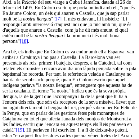
Així, a la
Relació
del seu viatge a Cuba i Jamaïca, datada al 26 de
febrer del 1495, En Colom escriu que porta un indi amb ell, "que és
En Jaume Colom, un dels qui anaren a Castella, que ja sap parlar
molt bé la
nostra llengua
"
[17]
. I, més endavant, hi insisteix: "Li
responguí amb intercessió d'aquest indi que jo tinc amb mi, que és
d'aquells que anaren a Castella, com ja he dit més amunt, el qual
entén molt bé la
nostra llengua
i la pronuncia i és molt bona
persona"
[18]
.
Ara bé, els indis que En Colom es va endur amb ell a Espanya, van
arribar a Catalunya i no pas a Castella. I a Barcelona van ser
presentats als reis, primer, i batejats, després, a la Catedral, tal com
relaten els cronistes i encara avui dia una làpida penjada sobre la pila
baptismal ho recorda. Per tant, la referència velada a Catalunya no
hauria de ser obstacle perquè, quan En Colom escriu que aquell
indígena parlava "la nostra llengua", entenguem que aquesta ha de
ser la catalana. El terme "la nostra" indica que és la seva pròpia
llengua, la de la gent que l'acompanya i la de la gent que hi ha a
l'entorn dels reis, que són els receptors de la seva missiva, llevat que
inclogui directament la llengua del rei, perquè sabem per En Feliu de
la Penya, que en parlar de les gestions fetes pels monarques de
Catalunya en tot el que afecta l'anada dels monjos de Montserrat a
les Índies, escriu que "encara en aquest temps els Reis parlaven en
català"
[19]
. Hi parlaven i hi escrivien. I, a fi de deixar-ho patent,
edita "en aquest lloc les dues cartes que ara vénen tretes de l'Arxiu