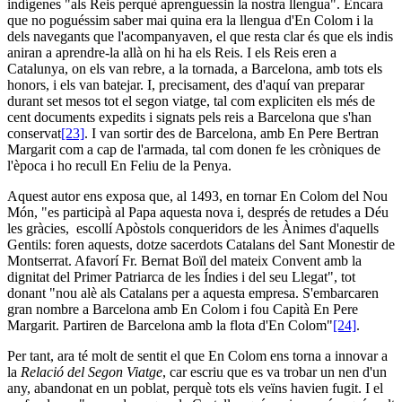
indígenes "als Reis perquè aprenguessin la nostra llengua". Encara
que no poguéssim saber mai quina era la llengua d'En Colom i la
dels navegants que l'acompanyaven, el que resta clar és que els indis
aniran a aprendre-la allà on hi ha els Reis. I els Reis eren a
Catalunya, on els van rebre, a la tornada, a Barcelona, amb tots els
honors, i els van batejar. I, precisament, des d'aquí van preparar
durant set mesos tot el segon viatge, tal com expliciten els més de
cent documents expedits i signats pels reis a Barcelona que s'han
conservat
[23]
. I van sortir des de Barcelona, amb En Pere Bertran
Margarit com a cap de l'armada, tal com donen fe les cròniques de
l'època i ho recull En Feliu de la Penya.
Aquest autor ens exposa que, al 1493, en tornar En Colom del Nou
Món, "es participà al Papa aquesta nova i, després de retudes a Déu
les gràcies, escollí Apòstols conqueridors de les Ànimes d'aquells
Gentils: foren aquests, dotze sacerdots Catalans del Sant Monestir de
Montserrat. Afavorí Fr. Bernat Boïl del mateix Convent amb la
dignitat del Primer Patriarca de les Índies i del seu Llegat", tot
donant "nou alè als Catalans per a aquesta empresa. S'embarcaren
gran nombre a Barcelona amb En Colom i fou Capità En Pere
Margarit. Partiren de Barcelona amb la flota d'En Colom"
[24]
.
Per tant, ara té molt de sentit el que En Colom ens torna a innovar a
la
Relació
del Segon Viatge
, car escriu que es va trobar un nen d'un
any, abandonat en un poblat, perquè tots els veïns havien fugit. I el