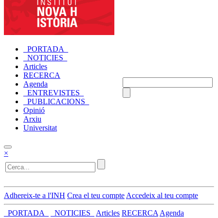
_PORTADA_
_NOTICIES_
Articles
RECERCA
Agenda
_ENTREVISTES_
_PUBLICACIONS_
Opinió
Arxiu
Universitat
×
Adhereix-te a l'INH
Crea el teu compte
Accedeix al teu compte
_PORTADA_
_NOTICIES_
Articles
RECERCA
Agenda