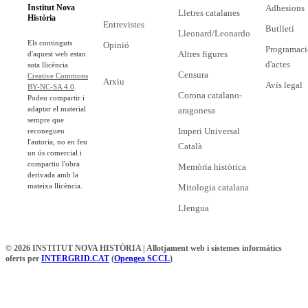
Adhesions
Institut Nova
Lletres catalanes
Història
Entrevistes
Butlletí
Lleonard/Leonardo
Els continguts
Opinió
Programaci
Altres figures
d'aquest web estan
d'actes
sota llicència
Censura
Creative Commons
Arxiu
Avís legal
BY-NC-SA 4.0
.
Corona catalano-
Podeu compartir i
adaptar el material
aragonesa
sempre que
Imperi Universal
reconegueu
l'autoria, no en feu
Català
un ús comercial i
compartiu l'obra
Memòria històrica
derivada amb la
mateixa llicència.
Mitologia catalana
Llengua
© 2026 INSTITUT NOVA HISTÒRIA | Allotjament web i sistemes informàtics
oferts per
INTERGRID.CAT
(
Opengea SCCL
)