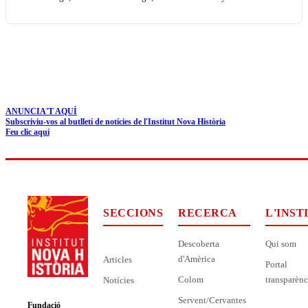
ANUNCIA'T AQUÍ
Subscriviu-vos al butlletí de notícies de l'Institut Nova Història
Feu clic aquí
SECCIONS
RECERCA
L'INST
Descoberta
Qui som
d'Amèrica
Articles
Portal
Colom
transparènc
Notícies
Servent/Cervantes
Fundació