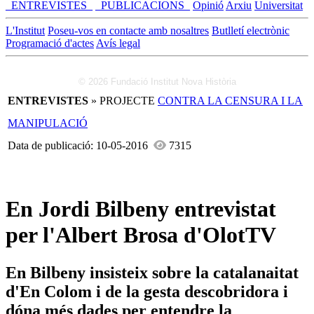
_ENTREVISTES_
_PUBLICACIONS_
Opinió
Arxiu
Universitat
L'Institut
Poseu-vos en contacte amb nosaltres
Butlletí electrònic
Programació d'actes
Avís legal
© 2026 Fundació Institut Nova Història
ENTREVISTES
» PROJECTE
CONTRA LA CENSURA I LA
MANIPULACIÓ
Data de publicació: 10-05-2016
7315
En Jordi Bilbeny entrevistat
per l'Albert Brosa d'OlotTV
En Bilbeny insisteix sobre la catalanaitat
d'En Colom i de la gesta descobridora i
dóna més dades per entendre la