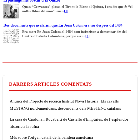
El passatge més obscur d'El Quixot
Quan “Cervantes” glossa el Tirant lo Blanc al Quixot, i ens diu que és “el
millor llibre del món”, ens...
[+]
Dos documents que avalarien que En Joan Colom era viu després del 1484
Era mort En Joan Colom al 1484 com insisteixen a demostrar des del
Centre d'Estudis Colombins, perquè així...
[+]
DARRERS ARTICLES COMENTATS
Anunci del Projecte de recerca Institut Nova Història: Els cavalls
MUSTANG nord-americans, descendents dels MESTENC catalans
La casa de Cardona i Rocabertí de Castelló d'Empúries: de l’esplendor
històric a la ruïna
Més sobre l'origen català de la bandera americana