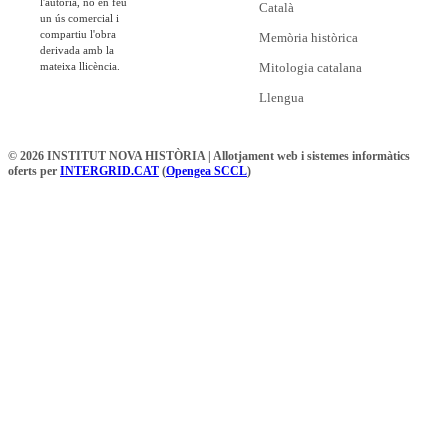
l'autoria, no en feu
Català
un ús comercial i
compartiu l'obra
Memòria històrica
derivada amb la
mateixa llicència.
Mitologia catalana
Llengua
© 2026 INSTITUT NOVA HISTÒRIA | Allotjament web i sistemes informàtics
oferts per
INTERGRID.CAT
(
Opengea SCCL
)