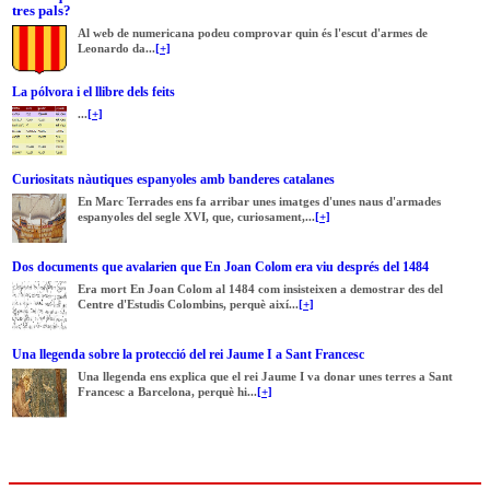
tres pals?
Al web de numericana podeu comprovar quin és l'escut d'armes de
Leonardo da...
[+]
La pólvora i el llibre dels feits
...
[+]
Curiositats nàutiques espanyoles amb banderes catalanes
En Marc Terrades ens fa arribar unes imatges d'unes naus d'armades
espanyoles del segle XVI, que, curiosament,...
[+]
Dos documents que avalarien que En Joan Colom era viu després del 1484
Era mort En Joan Colom al 1484 com insisteixen a demostrar des del
Centre d'Estudis Colombins, perquè així...
[+]
Una llegenda sobre la protecció del rei Jaume I a Sant Francesc
Una llegenda ens explica que el rei Jaume I va donar unes terres a Sant
Francesc a Barcelona, perquè hi...
[+]