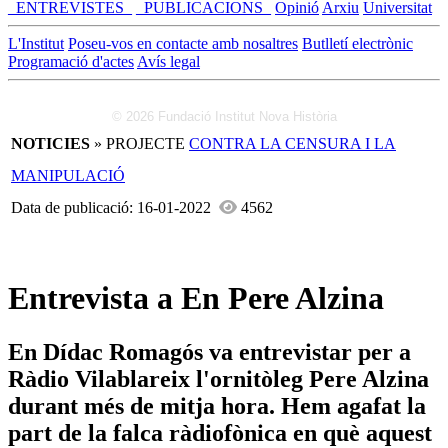
_ENTREVISTES_
_PUBLICACIONS_
Opinió
Arxiu
Universitat
L'Institut
Poseu-vos en contacte amb nosaltres
Butlletí electrònic
Programació d'actes
Avís legal
© 2026 Fundació Institut Nova Història
NOTICIES
» PROJECTE
CONTRA LA CENSURA I LA
MANIPULACIÓ
Data de publicació: 16-01-2022
4562
Entrevista a En Pere Alzina
En Dídac Romagós va entrevistar per a
Ràdio Vilablareix l'ornitòleg Pere Alzina
durant més de mitja hora. Hem agafat la
part de la falca ràdiofònica en què aquest