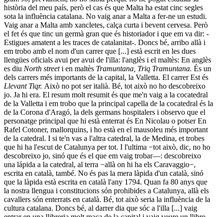
història del meu país, però el cas és que Malta ha estat cinc segles
sota la influència catalana. No vaig anar a Malta a fer-ne un estudi.
Vaig anar a Malta amb xancletes, calça curta i bevent cervesa. Però
el fet és que tinc un germà gran que és historiador i que em va dir: -
Estigues amatent a les traces de catalanitat-. Doncs bé, arribo allà i
em trobo amb el nom d'un carrer que [...] està escrit en les dues
llengües oficials avui per avui de l'illa: l'anglès i el maltès: En anglès
es diu
North street
i en maltès
Tramuntana, Triq Tramuntana.
És un
dels carrers més importants de la capital, la Valletta. El carrer Est és
Llevant Tiqr.
Això no pot ser italià. Bé, tot això no ho descobreixo
jo. Ja hi era. El resum molt resumit és que me'n vaig a la cocatedral
de la Valletta i em trobo que la principal capella de la cocatedral és la
de la Corona d'Aragó, la dels germans hospitalers i observo que el
personatge principal que hi està enterrat és En Nicolau o potser En
Rafel Cotoner, mallorquins, i ho està en el mausoleu més important
de la catedral. I si te'n vas a l'altra catedral, la de Medina, et trobes
que hi ha l'escut de Catalunya per tot. I l'ultima −tot això, dic, no ho
descobreixo jo, sinó que és el que em vaig trobar—: descobreixo
una lápida a la catedral, al terra −allà on hi ha els Caravaggio−,
escrita en català, també. No és pas la mera làpida d'un català, sinó
que la làpida està escrita en català l'any 1794. Quan fa 80 anys que
la nostra llengua i constitucions són prohibides a Catalunya, allà els
cavallers són enterrats en català. Bé, tot això seria la influència de la
cultura catalana. Doncs bé, al darrer dia que sóc a l'illa [...] vaig
entrar en una llibreria molt maca de la capital i vaig veure un llibre