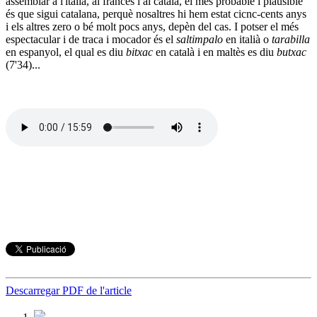
assemblar a l'italià, al francès i al català, el més probable i plausible
és que sigui catalana, perquè nosaltres hi hem estat cicnc-cents anys
i els altres zero o bé molt pocs anys, depèn del cas. I potser el més
espectacular i de traca i mocador és el
saltimpalo
en italià o
tarabilla
en espanyol, el qual es diu
bitxac
en català i en maltès es diu
butxac
(7'34)...
Descarregar PDF de l'article