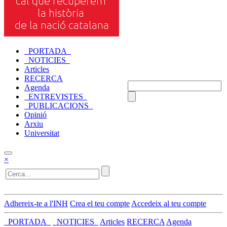
_PORTADA_
_NOTICIES_
Articles
RECERCA
Agenda
_ENTREVISTES_
_PUBLICACIONS_
Opinió
Arxiu
Universitat
×
Adhereix-te a l'INH
Crea el teu compte
Accedeix al teu compte
_PORTADA_
_NOTICIES_
Articles
RECERCA
Agenda