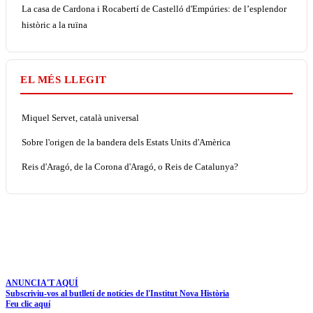
La casa de Cardona i Rocabertí de Castelló d'Empúries: de l’esplendor
històric a la ruïna
EL MÉS LLEGIT
Miquel Servet, català universal
Sobre l'origen de la bandera dels Estats Units d'Amèrica
Reis d'Aragó, de la Corona d'Aragó, o Reis de Catalunya?
ANUNCIA'T AQUÍ
Subscriviu-vos al butlletí de notícies de l'Institut Nova Història
Feu clic aquí