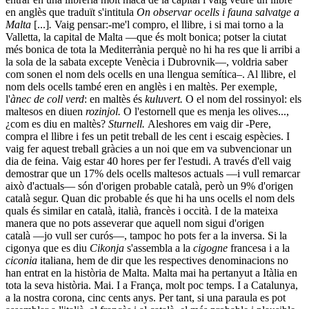
en anglès que traduït s'intitula
On observar ocells i fauna salvatge a
Malta
[...]
.
Vaig pensar:-me'l compro, el llibre, i si mai torno a la
Valletta, la capital de Malta —que és molt bonica; potser la ciutat
més bonica de tota la Mediterrània perquè no hi ha res que li arribi a
la sola de la sabata excepte Venècia i Dubrovnik—, voldria saber
com sonen el nom dels ocells en una llengua semítica–. Al llibre, el
nom dels ocells també eren en anglès i en maltès. Per exemple,
l'
ànec de coll verd
: en maltès és
kuluvert.
O el nom del rossinyol: els
maltesos en diuen
rozinjol.
O l'estornell que es menja les olives...,
¿com es diu en maltès?
Sturnell.
Aleshores em vaig dir -Pere,
compra el llibre i fes un petit treball de les cent i escaig espècies. I
vaig fer aquest treball gràcies a un noi que em va subvencionar un
dia de feina. Vaig estar 40 hores per fer l'estudi. A través d'ell vaig
demostrar que un 17% dels ocells maltesos actuals —i vull remarcar
això d'actuals— són d'origen probable català, però un 9% d'origen
català segur. Quan dic probable és que hi ha uns ocells el nom dels
quals és similar en català, italià, francès i occità. I de la mateixa
manera que no pots asseverar que aquell nom sigui d'origen
català —jo vull ser curós—, tampoc ho pots fer a la inversa. Si la
cigonya que es diu
Cikonja
s'assembla a la
cigogne
francesa i a la
ciconia
italiana, hem de dir que les respectives denominacions no
han entrat en la història de Malta. Malta mai ha pertanyut a Itàlia en
tota la seva història. Mai. I a França, molt poc temps. I a Catalunya,
a la nostra corona, cinc cents anys. Per tant, si una paraula es pot