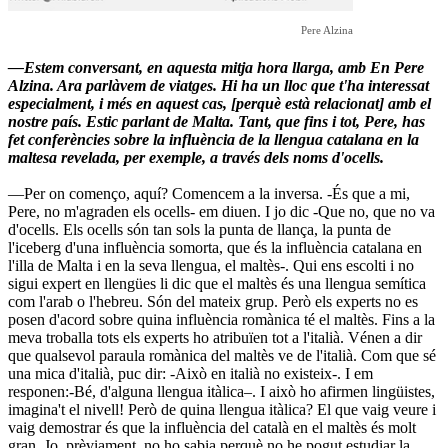
Pere Alzina
—Estem conversant, en aquesta mitja hora llarga, amb En Pere
Alzina. Ara parlàvem de viatges. Hi ha un lloc que t'ha interessat
especialment, i més en aquest cas, [perquè està relacionat] amb el
nostre país. Estic parlant de Malta. Tant, que fins i tot, Pere, has
fet conferències sobre la influència de la llengua catalana en la
maltesa revelada, per exemple, a través dels noms d'ocells.
—Per on començo, aquí? Comencem a la inversa. -És que a mi,
Pere, no m'agraden els ocells- em diuen. I jo dic -Que no, que no va
d'ocells. Els ocells són tan sols la punta de llança, la punta de
l'iceberg d'una influència somorta, que és la influència catalana en
l'illa de Malta i en la seva llengua, el maltès-. Qui ens escolti i no
sigui expert en llengües li dic que el maltès és una llengua semítica
com l'arab o l'hebreu. Són del mateix grup. Però els experts no es
posen d'acord sobre quina influència romànica té el maltès. Fins a la
meva troballa tots els experts ho atribuïen tot a l'italià. Vénen a dir
que qualsevol paraula romànica del maltès ve de l'italià. Com que sé
una mica d'italià, puc dir: -Això en italià no existeix-. I em
responen:-Bé, d'alguna llengua itàlica–. I això ho afirmen lingüistes,
imagina't el nivell! Però de quina llengua itàlica? El que vaig veure i
vaig demostrar és que la influència del català en el maltès és molt
gran. Jo, prèviament, no ho sabia perquè no he pogut estudiar la