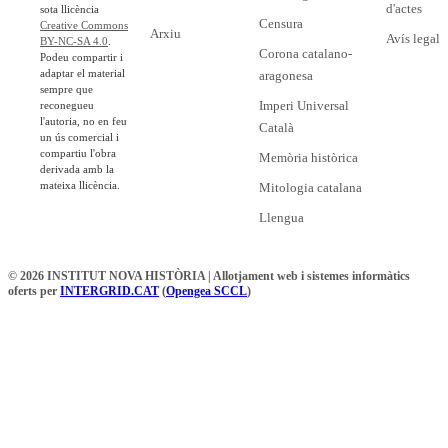
d'actes
sota llicència
Censura
Creative Commons
Arxiu
Avís legal
BY-NC-SA 4.0
.
Corona catalano-
Podeu compartir i
adaptar el material
aragonesa
sempre que
Imperi Universal
reconegueu
l'autoria, no en feu
Català
un ús comercial i
compartiu l'obra
Memòria històrica
derivada amb la
mateixa llicència.
Mitologia catalana
Llengua
© 2026 INSTITUT NOVA HISTÒRIA | Allotjament web i sistemes informàtics
oferts per
INTERGRID.CAT
(
Opengea SCCL
)