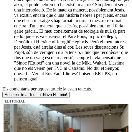
això, el poble hebreu no ha existit mai, ok? Simplement seria
una interpolació. De la mateixa manera, possiblement Jesús,
va existir, encara que d'una història hebrea i per jueus, encara
que el seu missatge s'hagi ornat i reornat i més, re-re-ornat
encara, d'una manera, que a Jesús, possiblement, no li faria
gaire gràcia., El meu coneixement de teologia és nul. (a part
de lo què ens va ensenyar el Pare Pons, ni puc de llegir;
Demòtic ni Hieràtic ni Jeroglífic egipcis. Però el meu interès
per Jesús, està arrelat dins al cor, Les seves dissertacions Sr.
Pujol, són de vertigen i d'alta tensio. i tinc que reconèixer que
fins que no vaig escoltar a vostè, sempre havia pensat que
"Sinoe l'Egipci" era una novel·la de Mika Waltari. Llastima
que no els veiem per TV3 ni Catràdio. No diu el Senyor,
que... La Veritat Ens Farà Lliures? Potser a ER i PS, no
pensen igual.
Els comentaris per aquest article ja estan tancats.
Adhereix-te a l'Institut Nova Història!
EDITORIAL