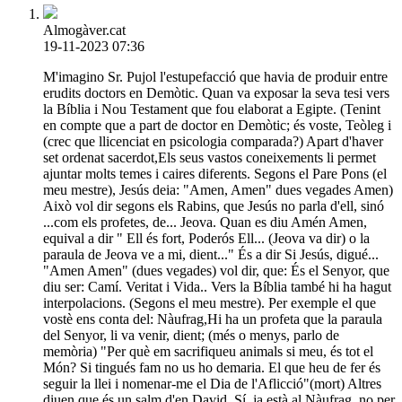
Almogàver.cat
19-11-2023 07:36
M'imagino Sr. Pujol l'estupefacció que havia de produir entre
erudits doctors en Demòtic. Quan va exposar la seva tesi vers
la Bíblia i Nou Testament que fou elaborat a Egipte. (Tenint
en compte que a part de doctor en Demòtic; és voste, Teòleg i
(crec que llicenciat en psicologia comparada?) Apart d'haver
set ordenat sacerdot,Els seus vastos coneixements li permet
ajuntar molts temes i caires diferents. Segons el Pare Pons (el
meu mestre), Jesús deia: "Amen, Amen" dues vegades Amen)
Això vol dir segons els Rabins, que Jesús no parla d'ell, sinó
...com els profetes, de... Jeova. Quan es diu Amén Amen,
equival a dir " Ell és fort, Poderós Ell... (Jeova va dir) o la
paraula de Jeova ve a mi, dient..." És a dir Si Jesús, digué...
"Amen Amen" (dues vegades) vol dir, que: És el Senyor, que
diu ser: Camí. Veritat i Vida.. Vers la Bíblia també hi ha hagut
interpolacions. (Segons el meu mestre). Per exemple el que
vostè ens conta del: Nàufrag,Hi ha un profeta que la paraula
del Senyor, li va venir, dient; (més o menys, parlo de
memòria) "Per què em sacrifiqueu animals si meu, és tot el
Món? Si tingués fam no us ho demaria. El que heu de fer és
seguir la llei i nomenar-me el Dia de l'Aflicció"(mort) Altres
diuen que és un salm d'en David, Sí, ja està al Nàufrag, no per