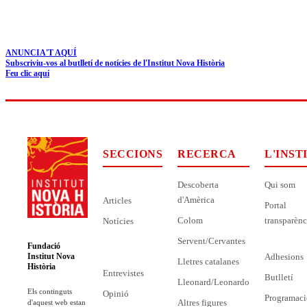
ANUNCIA'T AQUÍ
Subscriviu-vos al butlletí de notícies de l'Institut Nova Història
Feu clic aquí
SECCIONS
RECERCA
L'INST
Descoberta
Qui som
d'Amèrica
Articles
Portal
Colom
transparènc
Notícies
Servent/Cervantes
Fundació
Adhesions
Institut Nova
Lletres catalanes
Història
Entrevistes
Butlletí
Lleonard/Leonardo
Els continguts
Opinió
Programaci
Altres figures
d'aquest web estan