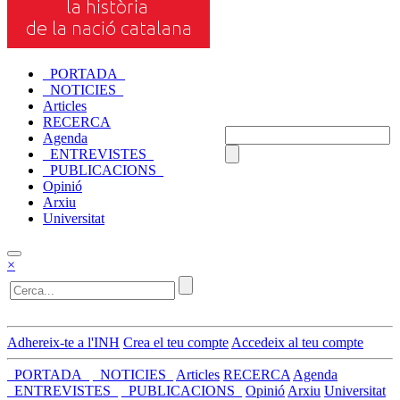
_PORTADA_
_NOTICIES_
Articles
RECERCA
Agenda
_ENTREVISTES_
_PUBLICACIONS_
Opinió
Arxiu
Universitat
×
Adhereix-te a l'INH
Crea el teu compte
Accedeix al teu compte
_PORTADA_
_NOTICIES_
Articles
RECERCA
Agenda
_ENTREVISTES_
_PUBLICACIONS_
Opinió
Arxiu
Universitat