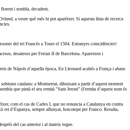
 florent i sembla, decadent.
’Orland
, a veure què més hi pot aparèixer. Si aquesta línia de recerca
ncies.
presoner del rei Francès a Tours el 1504. Estranyes coincidències!
ancesos, desatesos per Ferran II de Barcelona. Apareixen i
nts reis de Nàpols d’aquella època, En Lleonard acabés a França i abans
sobirans catalans: a Montserrat, dibuixant a partir d’aquest moment
l sembla que pintà el seu ermità "Sant Jeroni” (l'ermita d’aquest nom és
rèixer, com el cas de Carles I, que no renuncia a Catalunya en contra
això rei d’Espanya, sempre allunyat, boicotejat per Franco. Resulta,
sprés del cas anterior i al mateix regne.