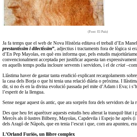
(Font: El País)
Ja fa temps que el web de Nova Història editava el treball d’En Manel
prestantíssim i dilectíssim
”
, adjectius i tractaments fora de lògica si 
d’En Pep Mayolas, en què ens informa que, pels estudis majoritàriament
convencionalment acceptada per justificar aquesta tan expressivament 
en aquells temps podia incloure servents i servidors, i el de
criat
–com m
Llàstima haver de gastar tanta erudició explicant recargolaments sobre l
la casa dels Borja o que hi tenia una relació diària o pròxima. I llàstim
dir, si no és en la divina evolució passada pel mite d’Adam i Eva; i s’
l’esperit de la llengua.
Sense negar aquest ús antic, que ara sorprèn fora dels servidors de la 
Des que heu fet aparèixer aquests estudis heu alterat la tranquil·litat 
Mercès als il·lustres Bilbeny, Mayolas, Capdevila i Espejo he après (i
dels Aragó de Nàpols, que en tenia l’escut i que, com ara apunteu, era 
L’Orland Furiós, un llibre complex