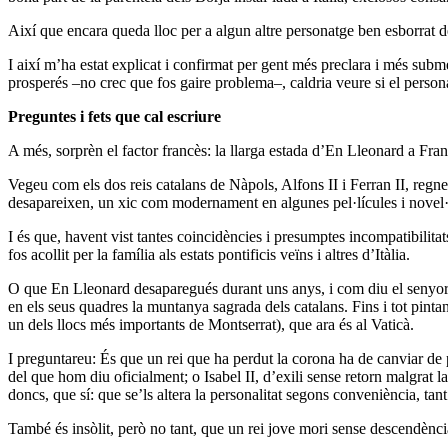
Així que encara queda lloc per a algun altre personatge ben esborrat de 
I així m’ha estat explicat i confirmat per gent més preclara i més sub
prosperés –no crec que fos gaire problema–, caldria veure si el personat
Preguntes i fets que cal escriure
A més, sorprèn el factor francès: la llarga estada d’En Lleonard a Fran
Vegeu com els dos reis catalans de Nàpols, Alfons II i Ferran II, regne
desapareixen, un xic com modernament en algunes pel·lícules i novel·
I és que, havent vist tantes coincidències i presumptes incompatibilita
fos acollit per la família als estats pontificis veïns i altres d’Itàlia.
O que En Lleonard desaparegués durant uns anys, i com diu el senyor 
en els seus quadres la muntanya sagrada dels catalans. Fins i tot pintan
un dels llocs més importants de Montserrat), que ara és al Vaticà.
I preguntareu: És que un rei que ha perdut la corona ha de canviar de p
del que hom diu oficialment; o Isabel II, d’exili sense retorn malgrat l
doncs, que sí: que se’ls altera la personalitat segons conveniència, ta
També és insòlit, però no tant, que un rei jove mori sense descendènci