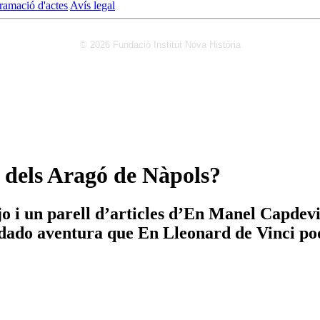
ramació d'actes
Avís legal
© 2026 Fundació Institut Nova Història
 dels Aragó de Nàpols?
ejo i un parell d’articles d’En Manel Capdev
ado aventura que En Lleonard de Vinci podr