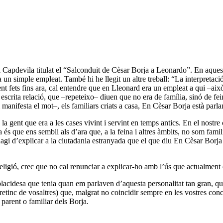
 Capdevila titulat el “Salconduit de Cèsar Borja a Leonardo”. En aques
era un simple empleat. També hi he llegit un altre treball: “La interpretac
 fets fins ara, cal entendre que en Lleonard era un empleat a qui –això s
escrita relació, que –repeteixo– diuen que no era de família, sinó de fe
anifesta el mot–, els familiars criats a casa, En Cèsar Borja està parlan
a gent que era a les cases vivint i servint en temps antics. En el nostre 
a és que ens sembli als d’ara que, a la feina i altres àmbits, no som famil
hagi d’explicar a la ciutadania estranyada que el que diu En Cèsar Borja t
religió, crec que no cal renunciar a explicar-ho amb l’ús que actualment e
i placidesa que tenia quan em parlaven d’aquesta personalitat tan gran, q
 retinc de vosaltres) que, malgrat no coincidir sempre en les vostres con
parent o familiar dels Borja.