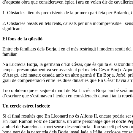
d’aquesta obra que consideraven èpica i ara en volen dir de cavallerie
1. Obstacles literaris preexistents de la primera part feta per Boiardo,
2. Obstacles basats en fets reals, causats per una incomprensible –sense 
significant.
El fons de la qüestió
Entre els familiars dels Borja, i en el més restringit i modern sentit d
familiar.
Na Lucrècia Borja, la germana d’En Cèsar, que és qui fa el salconduit
temps– presumptament va ser assassinat pel mateix Cèsar Borja. Aquest
d’Aragó, així mateix casada amb un altre germà d’En Borja, Jofré, prínc
grau de compenetració entre les dues dinasties que En Cèsar havia arri
I no oblidem que el següent marit de Na Lucrècia Borja també serà un 
d’escriure que s’estimaven i tenien en consideració davant tanta repeti
Un cercle estret i selecte
Si al final resultés que En Lleonard no és Alfons II, encara podria ser
En Joan Ramon Folc de Cardona, un altre personatge que el docte Pep 
amb el de Barcelona– morí sense descendència i fou succeït pel seu on
bona part de la parentela dels Borja instal·lada a Itàlia, exclosos cons