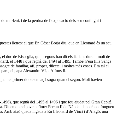
 de mil·leni, i de la pèrdua de l’explicació dels seu contingut i
’aquestes lletres: el que En Cèsar Borja diu, que en Lleonard és un seu
l duc de Bisceglia, qui –segons han dit els italians durant molt de
onard, el 1448 i que regnà del 1494 al 1495. També n’era filla Sança
re de familiar, afí, proper, dilecte, i moltes més coses. Era tal el
 pare, el papa Alexandre VI, a Alfons II.
quan el primer doble enllaç i sogra quan el segon. Molt havien
69-1496), que regnà del 1495 al 1496 i que fou ajudat pel Gran Capità,
. Diuen que el jove i efímer Ferran II de Nàpols –i no el confongueu
ncia. Amb això queda lligada a En Lleonard de Vinci i d’Aragó, una