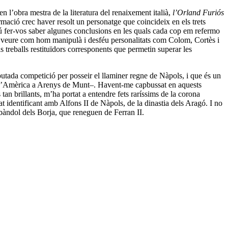
 en l’obra mestra de la literatura del renaixement italià,
l’Orland Furiós
ormació crec haver resolt un personatge que coincideix en els trets
rtú fer-vos saber algunes conclusions en les quals cada cop em refermo
 de veure com hom manipulà i desféu personalitats com Colom, Cortès i
ls treballs restituïdors corresponents que permetin superar les
sputada competició per posseir el llaminer regne de Nàpols, i que és un
a d’Amèrica a Arenys de Munt–. Havent-me capbussat en aquests
 tan brillants, m’ha portat a entendre fets raríssims de la corona
bat identificant amb Alfons II de Nàpols, de la dinastia dels Aragó. I no
 bàndol dels Borja, que reneguen de Ferran II.