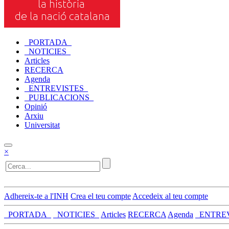
_PORTADA_
_NOTICIES_
Articles
RECERCA
Agenda
_ENTREVISTES_
_PUBLICACIONS_
Opinió
Arxiu
Universitat
×
Adhereix-te a l'INH
Crea el teu compte
Accedeix al teu compte
_PORTADA_
_NOTICIES_
Articles
RECERCA
Agenda
_ENTRE