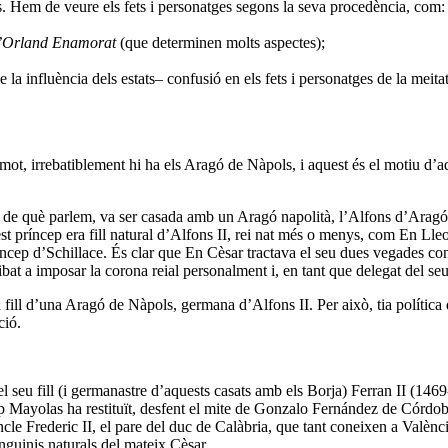
s. Hem de veure els fets i personatges segons la seva procedència, com:
l’Orland Enamorat
(que determinen molts aspectes);
la influència dels estats– confusió en els fets i personatges de la meitat
el mot, irrebatiblement hi ha els Aragó de Nàpols, i aquest és el motiu d
 de què parlem, va ser casada amb un Aragó napolità, l’Alfons d’Aragó, e
 príncep era fill natural d’Alfons II, rei nat més o menys, com En Lle
ep d’Schillace. És clar que En Cèsar tractava el seu dues vegades consog
bat a imposar la corona reial personalment i, en tant que delegat del seu
fill d’una Aragó de Nàpols, germana d’Alfons II. Per això, tia política 
ció.
 el seu fill (i germanastre d’aquests casats amb els Borja) Ferran II (14
Mayolas ha restituït, desfent el mite de Gonzalo Fernández de Córdoba
cle Frederic II, el pare del duc de Calàbria, que tant coneixen a Valè
anguinis naturals del mateix Cèsar.