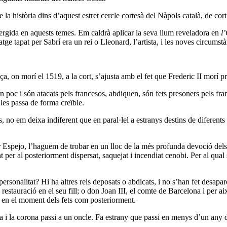
la història dins d’aquest estret cercle cortesà del Nàpols català, de cort
mergida en aquests temes. Em caldrà aplicar la seva llum reveladora en
l
ge tapat per Sabrí era un rei o Lleonard, l’artista, i les noves circumstà
ça, on morí el 1519, a la cort, s’ajusta amb el fet que Frederic II morí 
n poc i són atacats pels francesos, abdiquen, són fets presoners pels fr
les passa de forma creïble.
ts, no em deixa indiferent que en paral·lel a estranys destins de difere
Espejo, l’haguem de trobar en un lloc de la més profunda devoció dels 
t per al posteriorment dispersat, saquejat i incendiat cenobi. Per al qua
ersonalitat? Hi ha altres reis deposats o abdicats, i no s’han fet desapa
a restauració en el seu fill; o don Joan III, el comte de Barcelona i per 
nt en el moment dels fets com posteriorment.
a i la corona passi a un oncle. Fa estrany que passi en menys d’un any de