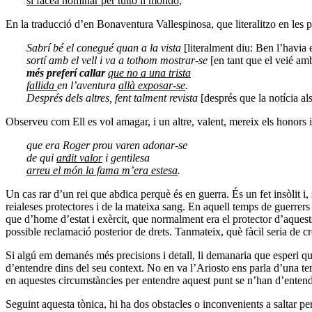
si facea nominar per tutto il mondo
;
En la traducció d’en Bonaventura Vallespinosa, que literalitzo en les p
Sabrí bé el conegué quan a la vista
[literalment diu: Ben l’havia 
sortí amb el vell
i va a tothom mostrar-se
[en tant que el veié amb
més preferí callar
que no a una trista
fallida
en l’aventura
allà exposar-se
.
Després dels altres, fent talment revista
[després que la notícia al
Observeu com Ell es vol amagar, i un altre, valent, mereix els honors 
que era Roger prou varen adonar-se
de qui
ardit valor
i gentilesa
arreu el món la fama m’era estesa
.
Un cas rar d’un rei que abdica perquè és en guerra. És un fet insòlit i
reialeses protectores i de la mateixa sang. En aquell temps de guerrers
que d’home d’estat i exèrcit, que normalment era el protector d’aquests
possible reclamació posterior de drets. Tanmateix, què fàcil seria de cr
Si algú em demanés més precisions i detall, li demanaria que esperi que 
d’entendre dins del seu context. No en va l’Ariosto ens parla d’una teran
en aquestes circumstàncies per entendre aquest punt se n’han d’entendr
Seguint aquesta tònica, hi ha dos obstacles o inconvenients a saltar p