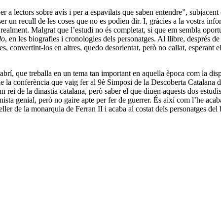
 per a lectors sobre avís i per a espavilats que saben entendre”, subjacent
er un recull de les coses que no es podien dir. I, gràcies a la vostra inf
ia realment. Malgrat que l’estudi no és completat, si que em sembla opo
do
, en les biografies i cronologies dels personatges. Al llibre, després
s, convertint-los en altres, quedo desorientat, però no callat, esperant e
 Sabrí, que treballa en un tema tan important en aquella època com la di
e la conferència que vaig fer al 9è Simposi de la Descoberta Catalan
 un rei de la dinastia catalana, però saber el que diuen aquests dos estudis
anista genial, però no gaire apte per fer de guerrer. És així com l’he aca
ler de la monarquia de Ferran II i acaba al costat dels personatges del