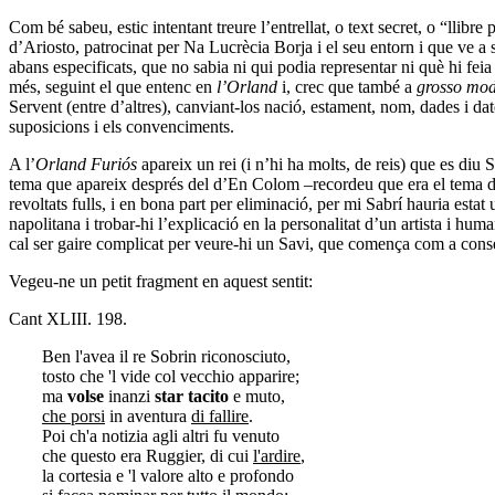
Com bé sabeu, estic intentant treure l’entrellat, o text secret, o “llibre
d’Ariosto, patrocinat per Na Lucrècia Borja i el seu entorn i que ve a s
abans especificats, que no sabia ni qui podia representar ni què hi fe
més, seguint el que entenc en
l’Orland
i, crec que també a
grosso mo
Servent (entre d’altres), canviant-los nació, estament, nom, dades i date
suposicions i els convenciments.
A l’
Orland Furiós
apareix un rei (i n’hi ha molts, de reis) que es diu
tema que apareix després del d’En Colom –recordeu que era el tema d
revoltats fulls, i en bona part per eliminació, per mi Sabrí hauria estat
napolitana i trobar-hi l’explicació en la personalitat d’un artista i hum
cal ser gaire complicat per veure-hi un Savi, que comença com a consel
Vegeu-ne un petit fragment en aquest sentit:
Cant XLIII. 198.
Ben l'avea il re Sobrin riconosciuto,
tosto che 'l vide col vecchio apparire;
ma
volse
inanzi
star tacito
e muto,
che porsi
in aventura
di fallire
.
Poi ch'a notizia agli altri fu venuto
che questo era Ruggier, di cui
l'ardire
,
la cortesia e 'l valore alto e profondo