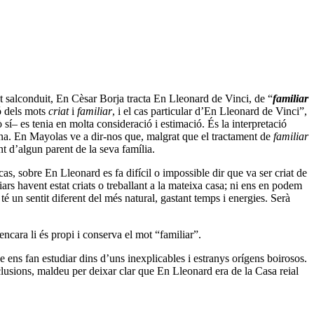
t salconduit, En Cèsar Borja tracta En Lleonard de Vinci, de “
familiar
ió dels mots
criat
i
familiar
, i el cas particular d’En Lleonard de Vinci”,
í– es tenia en molta consideració i estimació. És la interpretació
ina. En Mayolas ve a dir-nos que, malgrat que el tractament de
familiar
t d’algun parent de la seva família.
cas, sobre En Lleonard es fa difícil o impossible dir que va ser criat de
iars havent estat criats o treballant a la mateixa casa; ni ens en podem
é un sentit diferent del més natural, gastant temps i energies. Serà
ncara li és propi i conserva el mot “familiar”.
ue ens fan estudiar dins d’uns inexplicables i estranys orígens boirosos.
clusions, maldeu per deixar clar que En Lleonard era de la Casa reial