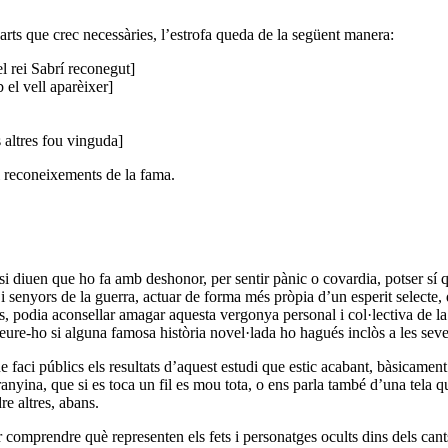
arts que crec necessàries, l’estrofa queda de la següent manera:
el rei Sabrí reconegut]
 el vell aparèixer]
s altres fou vinguda]
i reconeixements de la fama.
, si diuen que ho fa amb deshonor, per sentir pànic o covardia, potser sí
 i senyors de la guerra, actuar de forma més pròpia d’un esperit selecte, 
, podia aconsellar amagar aquesta vergonya personal i col·lectiva de la 
eure-ho si alguna famosa història novel·lada ho hagués inclòs a les seves
faci públics els resultats d’aquest estudi que estic acabant, bàsicament 
yina, que si es toca un fil es mou tota, o ens parla també d’una tela que 
e altres, abans.
er comprendre què representen els fets i personatges ocults dins dels ca