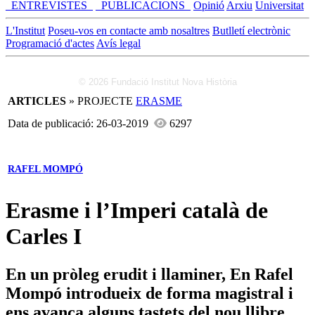
_ENTREVISTES_
_PUBLICACIONS_
Opinió
Arxiu
Universitat
L'Institut
Poseu-vos en contacte amb nosaltres
Butlletí electrònic
Programació d'actes
Avís legal
© 2026 Fundació Institut Nova Història
ARTICLES
» PROJECTE
ERASME
Data de publicació: 26-03-2019
6297
RAFEL MOMPÓ
Erasme i l’Imperi català de
Carles I
En un pròleg erudit i llaminer, En Rafel
Mompó introdueix de forma magistral i
ens avança alguns tastets del nou llibre