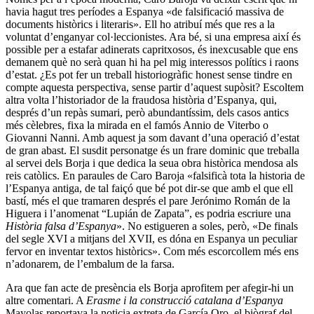
havia hagut tres períodes a Espanya «de falsificació massiva de
documents històrics i literaris». Ell ho atribuí més que res a la
voluntat d’enganyar col·leccionistes. Ara bé, si una empresa així és
possible per a estafar adinerats capritxosos, és inexcusable que ens
demanem què no serà quan hi ha pel mig interessos polítics i raons
d’estat. ¿Es pot fer un treball historiogràfic honest sense tindre en
compte aquesta perspectiva, sense partir d’aquest supòsit? Escoltem
altra volta l’historiador de la fraudosa història d’Espanya, qui,
després d’un repàs sumari, però abundantíssim, dels casos antics
més cèlebres, fixa la mirada en el famós Annio de Viterbo o
Giovanni Nanni. Amb aquest ja som davant d’una operació d’estat
de gran abast. El susdit personatge és un frare dominic que treballa
al servei dels Borja i que dedica la seua obra històrica mendosa als
reis catòlics. En paraules de Caro Baroja «falsificà tota la historia de
l’Espanya antiga, de tal faiçó que bé pot dir-se que amb el que ell
bastí, més el que tramaren després el pare Jerónimo Román de la
Higuera i l’anomenat “Lupián de Zapata”, es podria escriure una
Història falsa d’Espanya
». No estigueren a soles, però, «De finals
del segle XVI a mitjans del XVII, es dóna en Espanya un peculiar
fervor en inventar textos històrics». Com més escorcollem més ens
n’adonarem, de l’embalum de la farsa.
Ara que fan acte de presència els Borja aprofitem per afegir-hi un
altre comentari. A
Erasme i la construcció catalana d’Espanya
Mayolas reportava la noticia extreta de García Oro, el biògraf del