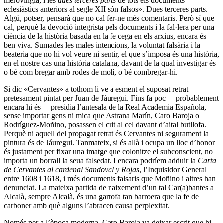
merovíngia, i les
dues terceres parts
de tots els documents
eclesiàstics anteriors al segle XII són falsos». Dues terceres parts.
Algú, potser, pensarà que no cal fer-ne més comentaris. Però sí que
cal, perquè la devoció integrista pels documents i la fal·lera per una
ciència de la història basada en la fe cega en els arxius, encara és
ben viva. Sumades les males intencions, la voluntat falsària i la
beateria que no hi vol veure ni sentir, el que s’imposa és una història,
en el nostre cas una història catalana, davant de la qual investigar és
o bé com bregar amb rodes de molí, o bé combregar-hi.
Si dic «Cervantes» a tothom li ve a esment el suposat retrat
pretesament pintat per Juan de Jáuregui. Fins fa poc —probablement
encara hi és— presidia l’antesala de la Real Academia Española,
sense importar gens ni mica que Astrana Marín, Caro Baroja o
Rodríguez-Moñino, posassen el crit al cel davant d’aital butllofa.
Perquè ni aquell del propagat retrat és Cervantes ni segurament la
pintura és de Jáuregui. Tanmateix, si és allà i ocupa un lloc d’honor
és justament per fixar una imatge que colonitze el subconscient, no
importa un borrall la seua falsedat. I encara podríem adduir la
Carta
de Cervantes al cardenal Sandoval y Rojas
, l’Inquisidor General
entre 1608 i 1618, i més documents falsaris que Moñino i altres han
denunciat. La mateixa partida de naixement d’un tal Car(a)bantes a
Alcalà, sempre Alcalà, és una garrofa tan barroera que la fe de
carboner amb què alguns l’abracen causa perplexitat.
Només per a l’època moderna, Caro Baroja va deixar escrit que hi