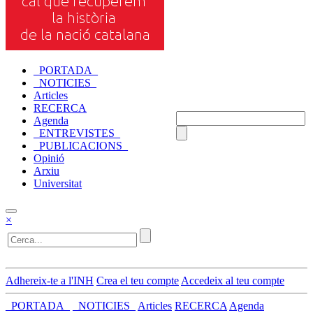
_PORTADA_
_NOTICIES_
Articles
RECERCA
Agenda
_ENTREVISTES_
_PUBLICACIONS_
Opinió
Arxiu
Universitat
×
Adhereix-te a l'INH
Crea el teu compte
Accedeix al teu compte
_PORTADA_
_NOTICIES_
Articles
RECERCA
Agenda