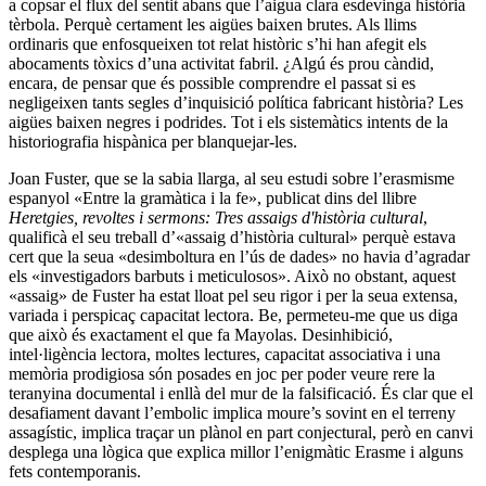
a copsar el flux del sentit abans que l’aigua clara esdevinga història
tèrbola. Perquè certament les aigües baixen brutes. Als llims
ordinaris que enfosqueixen tot relat històric s’hi han afegit els
abocaments tòxics d’una activitat fabril. ¿Algú és prou càndid,
encara, de pensar que és possible comprendre el passat si es
negligeixen tants segles d’inquisició política fabricant història? Les
aigües baixen negres i podrides. Tot i els sistemàtics intents de la
historiografia hispànica per blanquejar-les.
Joan Fuster, que se la sabia llarga, al seu estudi sobre l’erasmisme
espanyol «Entre la gramàtica i la fe», publicat dins del llibre
Heretgies, revoltes i sermons: Tres assaigs d'història cultural
,
qualificà el seu treball d’«assaig d’història cultural» perquè estava
cert que la seua «desimboltura en l’ús de dades» no havia d’agradar
els «investigadors barbuts i meticulosos». Això no obstant, aquest
«assaig» de Fuster ha estat lloat pel seu rigor i per la seua extensa,
variada i perspicaç capacitat lectora. Be, permeteu-me que us diga
que això és exactament el que fa Mayolas. Desinhibició,
intel·ligència lectora, moltes lectures, capacitat associativa i una
memòria prodigiosa són posades en joc per poder veure rere la
teranyina documental i enllà del mur de la falsificació. És clar que el
desafiament davant l’embolic implica moure’s sovint en el terreny
assagístic, implica traçar un plànol en part conjectural, però en canvi
desplega una lògica que explica millor l’enigmàtic Erasme i alguns
fets contemporanis.