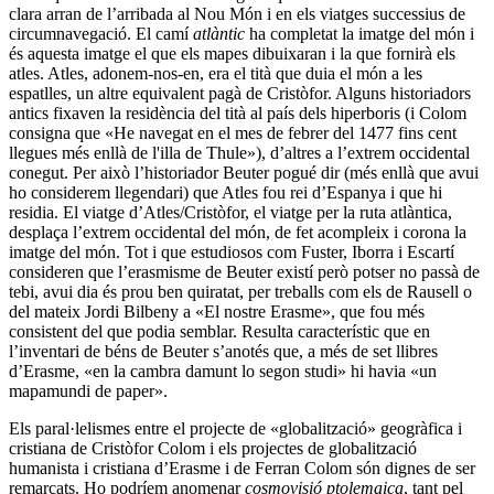
clara arran de l’arribada al Nou Món i en els viatges successius de
circumnavegació. El camí
atlàntic
ha completat la imatge del món i
és aquesta imatge el que els mapes dibuixaran i la que fornirà els
atles. Atles, adonem-nos-en, era el tità que duia el món a les
espatlles, un altre equivalent pagà de Cristòfor. Alguns historiadors
antics fixaven la residència del tità al país dels hiperboris (i Colom
consigna que «He navegat en el mes de febrer del 1477 fins cent
llegues més enllà de l'illa de Thule»), d’altres a l’extrem occidental
conegut. Per això l’historiador Beuter pogué dir (més enllà que avui
ho considerem llegendari) que Atles fou rei d’Espanya i que hi
residia. El viatge d’Atles/Cristòfor, el viatge per la ruta atlàntica,
desplaça l’extrem occidental del món, de fet acompleix i corona la
imatge del món. Tot i que estudiosos com Fuster, Iborra i Escartí
consideren que l’erasmisme de Beuter existí però potser no passà de
tebi, avui dia és prou ben quiratat, per treballs com els de Rausell o
del mateix Jordi Bilbeny a «El nostre Erasme», que fou més
consistent del que podia semblar. Resulta característic que en
l’inventari de béns de Beuter s’anotés que, a més de set llibres
d’Erasme, «en la cambra damunt lo segon studi» hi havia «un
mapamundi de paper».
Els paral·lelismes entre el projecte de «globalització» geogràfica i
cristiana de Cristòfor Colom i els projectes de globalització
humanista i cristiana d’Erasme i de Ferran Colom són dignes de ser
remarcats. Ho podríem anomenar
cosmovisió ptolemaica
, tant pel