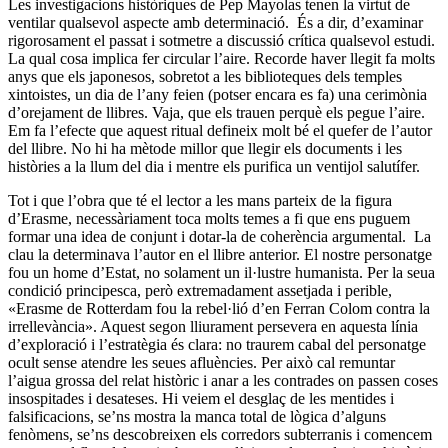
Les investigacions històriques de Pep Mayolas tenen la virtut de
ventilar qualsevol aspecte amb determinació. És a dir, d’examinar
rigorosament el passat i sotmetre a discussió crítica qualsevol estudi.
La qual cosa implica fer circular l’aire. Recorde haver llegit fa molts
anys que els japonesos, sobretot a les biblioteques dels temples
xintoistes, un dia de l’any feien (potser encara es fa) una cerimònia
d’orejament de llibres. Vaja, que els trauen perquè els pegue l’aire.
Em fa l’efecte que aquest ritual defineix molt bé el quefer de l’autor
del llibre. No hi ha mètode millor que llegir els documents i les
històries a la llum del dia i mentre els purifica un ventijol salutífer.
Tot i que l’obra que té el lector a les mans parteix de la figura
d’Erasme, necessàriament toca molts temes a fi que ens puguem
formar una idea de conjunt i dotar-la de coherència argumental. La
clau la determinava l’autor en el llibre anterior. El nostre personatge
fou un home d’Estat, no solament un il·lustre humanista. Per la seua
condició principesca, però extremadament assetjada i perible,
«Erasme de Rotterdam fou la rebel·lió d’en Ferran Colom contra la
irrellevància». Aquest segon lliurament persevera en aquesta línia
d’exploració i l’estratègia és clara: no traurem cabal del personatge
ocult sense atendre les seues afluències. Per això cal remuntar
l’aigua grossa del relat històric i anar a les contrades on passen coses
insospitades i desateses. Hi veiem el desglaç de les mentides i
falsificacions, se’ns mostra la manca total de lògica d’alguns
fenòmens, se’ns descobreixen els corredors subterranis i comencem