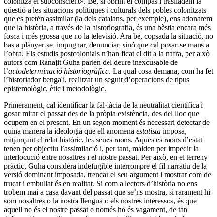
colonitza el subconscient». Bé, si obrim el compàs i traslladem la
qüestió a les situacions polítiques i culturals dels pobles colonitzats
que es pretén assimilar (la dels catalans, per exemple), ens adonarem
que la història, a través de la historiografia, és una bèstia encara més
fosca i més grossa que no la televisió. Ara bé, copsada la situació, no
basta plànyer-se, impugnar, denunciar, sinó que cal posar-se mans a
l’obra. Els estudis postcolonials n’han ficat el dit a la nafra, per això
autors com Ranajit Guha parlen del deure inexcusable de
l’
autodeterminació historiogràfica
. La qual cosa demana, com ha fet
l’historiador bengalí, realitzar un seguit d’operacions de tipus
epistemològic, ètic i metodològic.
Primerament, cal identificar la fal·làcia de la neutralitat científica i
gosar mirar el passat des de la pròpia existència, des del lloc que
ocupem en el present. En un segon moment és necessari detectar de
quina manera la ideologia que ell anomena
estatista
imposa,
mitjançant el relat històric, les seues raons. Aquestes raons d’estat
tenen per objectiu l’assimilació i, per tant, malden per impedir la
interlocució entre nosaltres i el nostre passat. Per això, en el terreny
pràctic, Guha considera indefugible interrompre el fil narratiu de la
versió dominant imposada, trencar el seu argument i mostrar com de
trucat i embullat és en realitat. Si com a lectors d’història no ens
trobem mai a casa davant del passat que se’ns mostra, si rarament hi
som nosaltres o la nostra llengua o els nostres interessos, és que
aquell no és el nostre passat o només ho és vagament, de tan