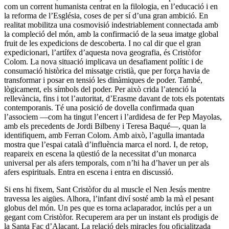
com un corrent humanista centrat en la filologia, en l’educació i en
la reforma de l’Església, coses de per sí d’una gran ambició. En
realitat mobilitza una cosmovisió indestriablement connectada amb
la compleció del món, amb la confirmació de la seua imatge global
fruit de les expedicions de descoberta. I no cal dir que el gran
expedicionari, l’artífex d’aquesta nova geografia, és Cristòfor
Colom. La nova situació implicava un desafiament polític i de
consumació històrica del missatge cristià, que per força havia de
transformar i posar en tensió les dinàmiques de poder. També,
lògicament, els símbols del poder. Per això crida l’atenció la
rellevància, fins i tot l’autoritat, d’Erasme davant de tots els potentats
contemporanis. Té una posició de dovella confirmada quan
l’associem —com ha tingut l’encert i l’ardidesa de fer Pep Mayolas,
amb els precedents de Jordi Bilbeny i Teresa Baqué—, quan la
identifiquem, amb Ferran Colom. Amb això, l’agulla imantada
mostra que l’espai català d’influència marca el nord. I, de retop,
reapareix en escena la qüestió de la necessitat d’un monarca
universal per als afers temporals, com n’hi ha d’haver un per als
afers espirituals. Entra en escena i entra en discussió.
Si ens hi fixem, Sant Cristòfor du al muscle el Nen Jesús mentre
travessa les aigües. Alhora, l’infant diví sosté amb la mà el pesant
globus del món. Un pes que es torna aclaparador, inclús per a un
gegant com Cristòfor. Recuperem ara per un instant els prodigis de
la Santa Faç d’Alacant. La relació dels miracles fou oficialitzada