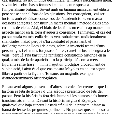
cas, aqueixa revisió implica desmitificar la història nacionalista índia,
sovint feta sobre bases foranes i com a mera resposta a
l’imperialisme britànic. Sovint amb un tarannà marcadament elitista,
però sense anar al fons de les qüestions. Per consegüent, cal ser
incisius amb els falsos consensos de l’academicisme, en massa
ocasions adreçats a construir un marcs mentals i metodològics amb
costums de cleda. Així, el biaix de les fonts no és de cap manera un
aspecte menor en la forja d’aquests consensos. Tanmateix, el cas del
passat català va més enllà de les veus subalternes tradicionalment
silenciades, i això perquè s’ha contrafet el passat amb el
desllorigament de llocs i de dates, sobre la invenció teatral d’uns
personatges i els mutis forçosos d’altres, canviant-los la llengua a les
veus, perquè s’ha bastit una fantàstica construcció històrica en la
qual, a més de la desaparició —o la participació com a mers
figurants sense frase—, hi ha hagut un prodigiós procediment de
suplantació, i això és el que ens mostra Mayolas en aquest segon
llibre a partir de la figura d’Erasme, un magnífic exemple
d’autodeterminació historiogràfica.
Encara avui alguns pensen —d’altres ho volen fer creure— que la
història és feta de temps i d’una asèptica presentació de fets del
passat. Però la història és feta dels humors i les humors dels homes
transformats en tinta. Davant la història màgica d’Espanya,
qualsevol que haja superat l’estadi crèdul de la primera infantesa
haurà de fer-se les preguntes pertinents. No pot ser que, sotmesos a