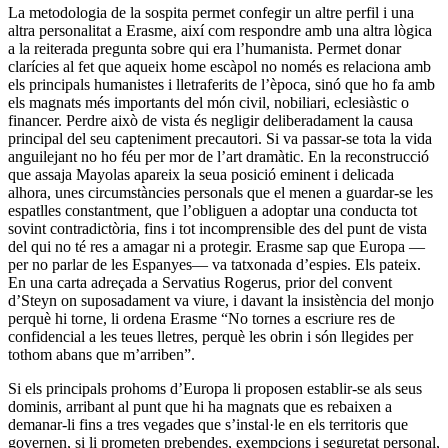
La metodologia de la sospita permet confegir un altre perfil i una
altra personalitat a Erasme, així com respondre amb una altra lògica
a la reiterada pregunta sobre qui era l’humanista. Permet donar
clarícies al fet que aqueix home escàpol no només es relaciona amb
els principals humanistes i lletraferits de l’època, sinó que ho fa amb
els magnats més importants del món civil, nobiliari, eclesiàstic o
financer. Perdre això de vista és negligir deliberadament la causa
principal del seu capteniment precautori. Si va passar-se tota la vida
anguilejant no ho féu per mor de l’art dramàtic. En la reconstrucció
que assaja Mayolas apareix la seua posició eminent i delicada
alhora, unes circumstàncies personals que el menen a guardar-se les
espatlles constantment, que l’obliguen a adoptar una conducta tot
sovint contradictòria, fins i tot incomprensible des del punt de vista
del qui no té res a amagar ni a protegir. Erasme sap que Europa —
per no parlar de les Espanyes— va tatxonada d’espies. Els pateix.
En una carta adreçada a Servatius Rogerus, prior del convent
d’Steyn on suposadament va viure, i davant la insistència del monjo
perquè hi torne, li ordena Erasme “No tornes a escriure res de
confidencial a les teues lletres, perquè les obrin i són llegides per
tothom abans que m’arriben”.
Si els principals prohoms d’Europa li proposen establir-se als seus
dominis, arribant al punt que hi ha magnats que es rebaixen a
demanar-li fins a tres vegades que s’instal·le en els territoris que
governen, si li prometen prebendes, exempcions i seguretat personal,