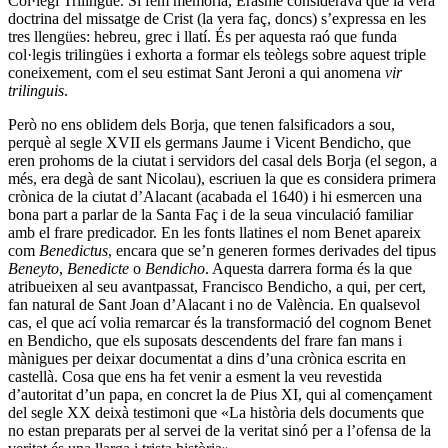
Col·legi Trilingüe. Si fem memòria, Erasme considerava que la vera
doctrina del missatge de Crist (la vera faç, doncs) s’expressa en les
tres llengües: hebreu, grec i llatí. És per aquesta raó que funda
col·legis trilingües i exhorta a formar els teòlegs sobre aquest triple
coneixement, com el seu estimat Sant Jeroni a qui anomena
vir
trilinguis
.
Però no ens oblidem dels Borja, que tenen falsificadors a sou,
perquè al segle XVII els germans Jaume i Vicent Bendicho, que
eren prohoms de la ciutat i servidors del casal dels Borja (el segon, a
més, era degà de sant Nicolau), escriuen la que es considera primera
crònica de la ciutat d’Alacant (acabada el 1640) i hi esmercen una
bona part a parlar de la Santa Faç i de la seua vinculació familiar
amb el frare predicador. En les fonts llatines el nom Benet apareix
com
Benedictus
, encara que se’n generen formes derivades del tipus
Beneyto
,
Benedicte
o
Bendicho
. Aquesta darrera forma és la que
atribueixen al seu avantpassat, Francisco Bendicho, a qui, per cert,
fan natural de Sant Joan d’Alacant i no de València. En qualsevol
cas, el que ací volia remarcar és la transformació del cognom Benet
en Bendicho, que els suposats descendents del frare fan mans i
mànigues per deixar documentat a dins d’una crònica escrita en
castellà. Cosa que ens ha fet venir a esment la veu revestida
d’autoritat d’un papa, en concret la de Pius XI, qui al començament
del segle XX deixà testimoni que «La història dels documents que
no estan preparats per al servei de la veritat sinó per a l’ofensa de la