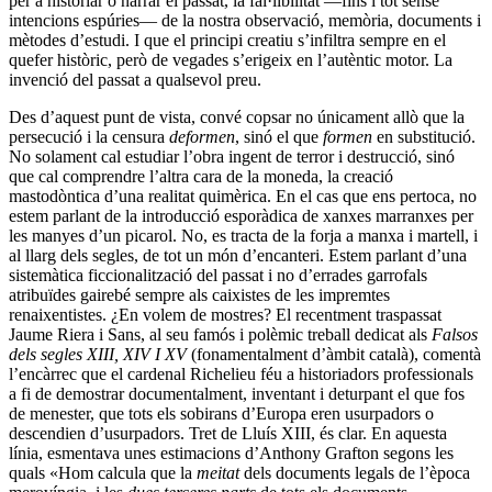
per a historiar o narrar el passat, la fal·libilitat —fins i tot sense
intencions espúries— de la nostra observació, memòria, documents i
mètodes d’estudi. I que el principi creatiu s’infiltra sempre en el
quefer històric, però de vegades s’erigeix en l’autèntic motor. La
invenció del passat a qualsevol preu.
Des d’aquest punt de vista, convé copsar no únicament allò que la
persecució i la censura
deformen
, sinó el que
formen
en substitució.
No solament cal estudiar l’obra ingent de terror i destrucció, sinó
que cal comprendre l’altra cara de la moneda, la creació
mastodòntica d’una realitat quimèrica. En el cas que ens pertoca, no
estem parlant de la introducció esporàdica de xanxes marranxes per
les manyes d’un picarol. No, es tracta de la forja a manxa i martell, i
al llarg dels segles, de tot un món d’encanteri. Estem parlant d’una
sistemàtica ficcionalització del passat i no d’errades garrofals
atribuïdes gairebé sempre als caixistes de les impremtes
renaixentistes. ¿En volem de mostres? El recentment traspassat
Jaume Riera i Sans, al seu famós i polèmic treball dedicat als
Falsos
dels segles
XIII, XIV I XV
(fonamentalment d’àmbit català), comentà
l’encàrrec que el cardenal Richelieu féu a historiadors professionals
a fi de demostrar documentalment, inventant i deturpant el que fos
de menester, que tots els sobirans d’Europa eren usurpadors o
descendien d’usurpadors. Tret de Lluís XIII, és clar. En aquesta
línia, esmentava unes estimacions d’Anthony Grafton segons les
quals «Hom calcula que la
meitat
dels documents legals de l’època