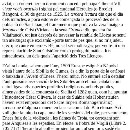
aviat, en concret per un document concedit pel papa Climent VII
vivae vocis oraculo
i signat pel cardenal Hèrcules (o Ercole)
Rangoni, el 30 de gener de 1525. La
tercera lectura
diu que el dia
dels miracles, a poca estona de començada la processó des de la
població de Sant Joan, el frare menor que portava la vera imatge o
Verònica
de Crist (Viciana a la seua
Crónica
diu que era fra
Vilafranca), tot just després de travessar la rambla de Lloixa se sentí
tan afeixugat que exclamà: «porte tant de pes que, si no m’ajudeu,
crec que cauré en terra». Bé, no cal ser molt sagaç per veure-hi una
representació de Sant Cristòfor com a pròleg dramàtic a fets
miraculosos, un dels quals l’aparició dels Tres Llenços.
D’altra banda, sabem que l’any 1509 Erasme estigué a Nàpols i
visità l’antre de la Sibil·la de Cumes, és a dir, la porta de la catàbasi
o baixada a l’Avern d’Enees, l’heroi mític. No entraré ací a detallar
l’antiquíssima associació de les Sibil·les amb el món català i com
entrelligava els aspectes profètics i religiosos amb els polítics,
almenys des de la conquesta de Sicília el 1282 quan, com ha apuntat
l’historiador César Olivera, la casa de Suàbia (els Hohenstaufen
havien estat emperadors del Sacre Imperi Romanogermànic)
«renasqué d’alguna manera en la casa comtal de Barcelona». Ací
vull girar la mirada cap a una de les versions del mite, per veure com
Enees fuig de la violència i les flames de Troia, tot carregant son
pare Anquises a les espatlles. En efecte, a l’obra de Virgili (Llibre 2,
705-717) l’heroi du al coll el progenitor qui, al seu torn, sosté els