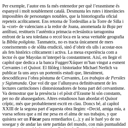
Per exemple, l’autor ens fa més entenedor per què l’erasmisme és
espanyol i molt notablement català. Desmunta les rutes i itineràncies
impossibles de personatges notables, que la historiografia oficial
repeteix acríticament. Ens retorna de Tordesillas a la Torre de Silla i
la «cort» de valencians a la redor de Joana, anomenada
la
Boja
per
antífrasi, restitueix l’autèntica primacia eclesiàstica tarragonina
enfront de la seu toledana o recol·loca en la seua veritable geografia
la
Bíblia poliglota
. Tanmateix, no es tracta únicament de mers
coneixements o de sòlita erudició, sinó d’obrir els ulls i acostar-nos
als fets històrics críticament i activa. La meua experiència com a
lector és que Mayolas m’interpel·la constantment. Així, en llegir el
capítol que dedica a la banca Fugger/Xúquer m’han vingut a esment
Cervantes i el
Quixot
. El filòleg i historiador Michael Nerlich va
publicar fa uns anys un portentós estudi que, literalment,
descodificava l’obra pòstuma de Cervantes,
Los trabajos de Persiles
y Sigismunda
. Que vol dir que l’allunyava definitivament de les
lectures carrinclones i distorsionadores de bona part del cervantisme.
Va demostrar que la presència i el pòsit d’Erasme hi són constants,
per no dir abassegadors. Altres estudiosos han abordat el
Quixot
críptic, més que probablement escrit en clau. Doncs bé, al capítol
XXIII de la segona part d’aquesta obra llegim: «Decid, amiga mía, a
vuesa señora que a mí me pesa en el alma de sus trabajos, y que
quisiera ser un
Fúcar
para remediarlos (...); y así le haré yo de no
sosegar y de andar las siete partidas del mundo, con más puntualidad