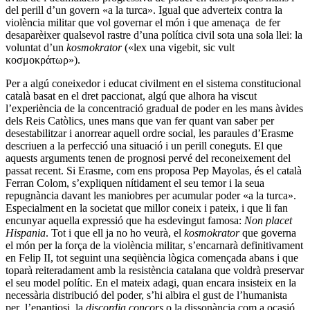
del perill d’un govern «a la turca». Igual que adverteix contra la
violència militar que vol governar el món i que amenaça de fer
desaparèixer qualsevol rastre d’una política civil sota una sola llei: la
voluntat d’un
kosmokrator
(«lex una vigebit, sic vult
κοσμοκράτωρ»).
Per a algú coneixedor i educat civilment en el sistema constitucional
català basat en el dret paccionat, algú que alhora ha viscut
l’experiència de la concentració gradual de poder en les mans àvides
dels Reis Catòlics, unes mans que van fer quant van saber per
desestabilitzar i anorrear aquell ordre social, les paraules d’Erasme
descriuen a la perfecció una situació i un perill coneguts. El que
aquests arguments tenen de prognosi pervé del reconeixement del
passat recent. Si Erasme, com ens proposa Pep Mayolas, és el català
Ferran Colom, s’expliquen nítidament el seu temor i la seua
repugnància davant les maniobres per acumular poder «a la turca».
Especialment en la societat que millor coneix i pateix, i que li fan
encunyar aquella expressió que ha esdevingut famosa:
Non placet
Hispania
. Tot i que ell ja no ho veurà, el
kosmokrator
que governa
el món per la força de la violència militar, s’encarnarà definitivament
en Felip II, tot seguint una seqüència lògica començada abans i que
toparà reiteradament amb la resistència catalana que voldrà preservar
el seu model polític. En el mateix adagi, quan encara insisteix en la
necessària distribució del poder, s’hi albira el gust de l’humanista
per l’enantiosi, la
discordia concors
o la dissonància com a ocasió