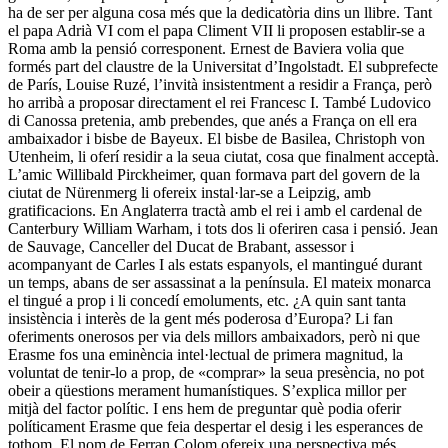
ha de ser per alguna cosa més que la dedicatòria dins un llibre. Tant
el papa Adrià VI com el papa Climent VII li proposen establir-se a
Roma amb la pensió corresponent. Ernest de Baviera volia que
formés part del claustre de la Universitat d’Ingolstadt. El subprefecte
de París, Louise Ruzé, l’invità insistentment a residir a França, però
ho arribà a proposar directament el rei Francesc I. També Ludovico
di Canossa pretenia, amb prebendes, que anés a França on ell era
ambaixador i bisbe de Bayeux. El bisbe de Basilea, Christoph von
Utenheim, li oferí residir a la seua ciutat, cosa que finalment acceptà.
L’amic Willibald Pirckheimer, quan formava part del govern de la
ciutat de Nürenmerg li ofereix instal·lar-se a Leipzig, amb
gratificacions. En Anglaterra tractà amb el rei i amb el cardenal de
Canterbury William Warham, i tots dos li oferiren casa i pensió. Jean
de Sauvage, Canceller del Ducat de Brabant, assessor i
acompanyant de Carles I als estats espanyols, el mantingué durant
un temps, abans de ser assassinat a la península. El mateix monarca
el tingué a prop i li concedí emoluments, etc. ¿A quin sant tanta
insistència i interès de la gent més poderosa d’Europa? Li fan
oferiments onerosos per via dels millors ambaixadors, però ni que
Erasme fos una eminència intel·lectual de primera magnitud, la
voluntat de tenir-lo a prop, de «comprar» la seua presència, no pot
obeir a qüestions merament humanístiques. S’explica millor per
mitjà del factor polític. I ens hem de preguntar què podia oferir
políticament Erasme que feia despertar el desig i les esperances de
tothom. El nom de Ferran Colom ofereix una perspectiva més