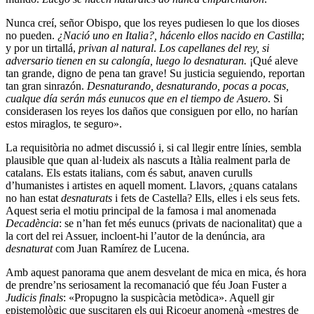
Nunca creí, señor Obispo, que los reyes pudiesen lo que los dioses
no pueden.
¿Nació uno en Italia?, hácenlo ellos nacido en Castilla
;
y por un tirtallá,
privan al natural
.
Los capellanes del rey, si
adversario tienen en su calongía, luego lo desnaturan.
¡Qué aleve
tan grande, digno de pena tan grave! Su justicia seguiendo, reportan
tan gran sinrazón.
Desnaturando, desnaturando, pocas a pocas,
cualque día serán más eunucos que en el tiempo de Asuero
. Si
considerasen los reyes los daños que consiguen por ello, no harían
estos miraglos, te seguro».
La requisitòria no admet discussió i, si cal llegir entre línies, sembla
plausible que quan al·ludeix als nascuts a Itàlia realment parla de
catalans. Els estats italians, com és sabut, anaven curulls
d’humanistes i artistes en aquell moment. Llavors, ¿quans catalans
no han estat
desnaturats
i fets de Castella? Ells, elles i els seus fets.
Aquest seria el motiu principal de la famosa i mal anomenada
Decadència
: se n’han fet més eunucs (privats de nacionalitat) que a
la cort del rei Assuer, incloent-hi l’autor de la denúncia, ara
desnaturat
com Juan Ramírez de Lucena.
Amb aquest panorama que anem desvelant de mica en mica, és hora
de prendre’ns seriosament la recomanació que féu Joan Fuster a
Judicis finals
: «Propugno la suspicàcia metòdica». Aquell gir
epistemològic que suscitaren els qui Ricoeur anomenà «mestres de