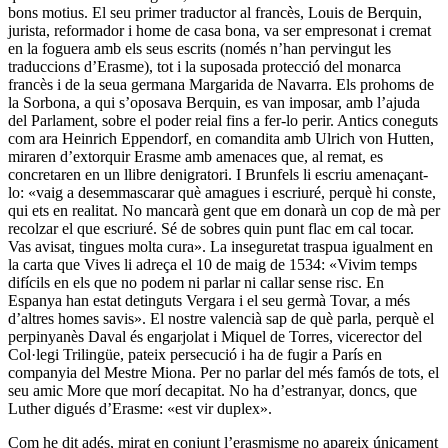
bons motius. El seu primer traductor al francès, Louis de Berquin,
jurista, reformador i home de casa bona, va ser empresonat i cremat
en la foguera amb els seus escrits (només n’han pervingut les
traduccions d’Erasme), tot i la suposada protecció del monarca
francès i de la seua germana Margarida de Navarra. Els prohoms de
la Sorbona, a qui s’oposava Berquin, es van imposar, amb l’ajuda
del Parlament, sobre el poder reial fins a fer-lo perir. Antics coneguts
com ara Heinrich Eppendorf, en comandita amb Ulrich von Hutten,
miraren d’extorquir Erasme amb amenaces que, al remat, es
concretaren en un llibre denigratori. I Brunfels li escriu amenaçant-
lo: «vaig a desemmascarar què amagues i escriuré, perquè hi conste,
qui ets en realitat. No mancarà gent que em donarà un cop de mà per
recolzar el que escriuré. Sé de sobres quin punt flac em cal tocar.
Vas avisat, tingues molta cura». La inseguretat traspua igualment en
la carta que Vives li adreça el 10 de maig de 1534: «Vivim temps
difícils en els que no podem ni parlar ni callar sense risc. En
Espanya han estat detinguts Vergara i el seu germà Tovar, a més
d’altres homes savis». El nostre valencià sap de què parla, perquè el
perpinyanès Daval és engarjolat i Miquel de Torres, vicerector del
Col·legi Trilingüe, pateix persecució i ha de fugir a París en
companyia del Mestre Miona. Per no parlar del més famós de tots, el
seu amic More que morí decapitat. No ha d’estranyar, doncs, que
Luther digués d’Erasme: «est vir duplex».
Com he dit adés, mirat en conjunt l’erasmisme no apareix únicament