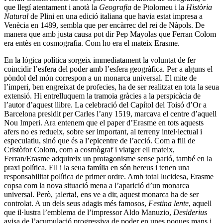
que llegí atentament i anotà la
Geografia
de Ptolomeu i la
Història
Natural
de Plini en una edició italiana que havia estat impresa a
Venècia en 1489, sembla que per encàrrec del rei de Nàpols. De
manera que amb justa causa pot dir Pep Mayolas que Ferran Colom
era entès en cosmografia. Com ho era el mateix Erasme.
En la lògica política sorgeix immediatament la voluntat de fer
coincidir l’esfera del poder amb l’esfera geogràfica. Per a alguns el
pòndol del món correspon a un monarca universal. El mite de
l’imperi, ben engreixat de profecies, ha de ser realitzat en tota la seua
extensió. Hi entrelluquem la tramoia gràcies a la perspicàcia de
l’autor d’aquest llibre. La celebració del Capítol del Toisó d’Or a
Barcelona presidit per Carles l’any 1519, marcava el centre d’aquell
Nou Imperi. Ara entenem que el paper d’Erasme en tots aquests
afers no es redueix, sobre ser important, al terreny intel·lectual i
especulatiu, sinó que és a l’epicentre de l’acció. Com a fill de
Cristòfor Colom, com a cosmògraf i viatger ell mateix,
Ferran/Erasme adquireix un protagonisme sense parió, també en la
praxi política. Ell i la seua família en són hereus i tenen una
responsabilitat política de primer ordre. Amb total lucidesa, Erasme
copsa com la nova situació mena a l’aparició d’un monarca
universal. Però, ¡alerta!, ens ve a dir, aquest monarca ha de ser
controlat. A un dels seus adagis més famosos,
Festina lente
, aquell
que il·lustra l’emblema de l’impressor Aldo Manuzio,
Desiderius
avisa de l’acumulació progressiva de poder en unes poques mans i