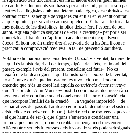
la superstició dels documents, els historiadors esdevinguen ànimes
de candi. Els documents són bàsics per a tot estudi, però no són pas
neutres i cal llegir-los amb una determinada lògica, descobrir-los les
contradiccions, saber que de vegades cal enfilar en el sentit contrari
al que apunten, per si volien amagar quelcom. Entrar a la història, la
més política de les disciplines, implica deixar fora l’esperit de bon
Janot. Aquella pràctica senyorial de «fer la credença» per por a ser
emmetzinat, l’hauríem d’aplicar a cada document de qualsevol
època. Si hom pretén tindre dret al senyoriu de la història li convé
practicar la comprovació medieval, a tall de prevenció salutífera.
Voldria exhumar ara unes paraules del
Quixot
: «la veritat, la mare de
la qual és la historia, rival del temps, dipòsit dels fets, testimoni del
passat, exemple i avís del present, consellera del futur». No es
negarà que la idea segons la qual la història és la
mare
de la veritat, i
no a l’inrevés, més que innovadora és revolucionària. Podem
entendre que n’és un corol·lari aquella
consciència deconstructiva
que l’historiador Alun Munslow postula com una actitud necessària
per a entendre com funciona el coneixement històric. Consciència
que incorpora l’anàlisi de la creació —i a vegades imposició— de
les narratives del passat. I amb açò entronca la demolició del sistema
aristotèlic de coneixement binari (història: «el que és» versus poesia:
«el que hauria de ser»), que alguns s’entesten a considerar una
primícia postmoderna, quan en realitat comença molt més enrere.
Allò empíric són els interessos dels historiadors, els poders desiguals