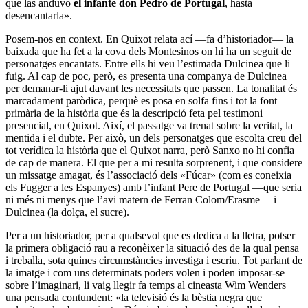
que las anduvo
el infante don Pedro de Portugal
, hasta
desencantarla».
Posem-nos en context. En Quixot relata ací —fa d’historiador— la
baixada que ha fet a la cova dels Montesinos on hi ha un seguit de
personatges encantats. Entre ells hi veu l’estimada Dulcinea que li
fuig. Al cap de poc, però, es presenta una companya de Dulcinea
per demanar-li ajut davant les necessitats que passen. La tonalitat és
marcadament paròdica, perquè es posa en solfa fins i tot la font
primària de la història que és la descripció feta pel testimoni
presencial, en Quixot. Així, el passatge va trenat sobre la veritat, la
mentida i el dubte. Per això, un dels personatges que escolta creu del
tot verídica la història que el Quixot narra, però Sanxo no hi confia
de cap de manera. El que per a mi resulta sorprenent, i que considere
un missatge amagat, és l’associació dels «Fúcar» (com es coneixia
els Fugger a les Espanyes) amb l’infant Pere de Portugal —que seria
ni més ni menys que l’avi matern de Ferran Colom/Erasme— i
Dulcinea (la dolça, el sucre).
Per a un historiador, per a qualsevol que es dedica a la lletra, potser
la primera obligació rau a reconèixer la situació des de la qual pensa
i treballa, sota quines circumstàncies investiga i escriu. Tot parlant de
la imatge i com uns determinats poders volen i poden imposar-se
sobre l’imaginari, li vaig llegir fa temps al cineasta Wim Wenders
una pensada contundent: «la televisió és la bèstia negra que