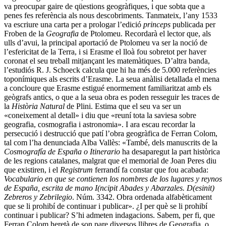
va preocupar gaire de qüestions geogràfiques, i que sobta que a
penes fes referència als nous descobriments. Tanmateix, l’any 1533
va escriure una carta per a prologar l’edició
princeps
publicada per
Froben de la
Geografia
de Ptolomeu. Recordarà el lector que, als
ulls d’avui, la principal aportació de Ptolomeu va ser la noció de
l’esfericitat de la Terra, i si Erasme el lloà fou sobretot per haver
coronat el seu treball mitjançant les matemàtiques. D’altra banda,
l’estudiós R. J. Schoeck calcula que hi ha més de 5.000 referències
toponímiques als escrits d’Erasme. La seua anàlisi detallada el mena
a concloure que Erasme estigué enormement familiaritzat amb els
geògrafs antics, o que a la seua obra es poden resseguir les traces de
la
Història Natural
de Plini. Estima que el seu va ser un
«coneixement al detall» i diu que «reuní tota la saviesa sobre
geografia, cosmografia i astronomia». I ara escau recordar la
persecució i destrucció que patí l’obra geogràfica de Ferran Colom,
tal com l’ha denunciada Alba Vallès: «També, dels manuscrits de la
Cosmografía de España o Itinerario
ha desaparegut la part històrica
de les regions catalanes, malgrat que el memorial de Joan Peres diu
que existiren, i el
Registrum
ferrandí fa constar que fou acabada:
Vocabulario en que se contienen los nombres de los lugares y reynos
de España, escrita de mano I(ncipit Abades y Abarzales. D(esinit)
Zebreros y Zebrilegio
. Núm. 3342. Obra ordenada alfabèticament
que se li prohibí de continuar i publicar». ¿I per què se li prohibí
continuar i publicar? S’hi admeten indagacions. Sabem, per fi, que
Ferran Colom heretà de son pare diversos llibres de Geografia, o