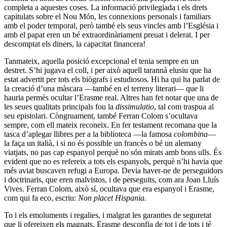
completa a aquestes coses. La informació privilegiada i els drets
capitulats sobre el Nou Món, les connexions personals i familiars
amb el poder temporal, però també els seus vincles amb l’Església i
amb el papat eren un bé extraordinàriament preuat i delerat. I per
descomptat els diners, la capacitat financera!
Tanmateix, aquella posició excepcional el tenia sempre en un
destret. S’hi jugava el coll, i per això aquell tarannà elusiu que ha
estat advertit per tots els biògrafs i estudiosos. Hi ha qui ha parlat de
la creació d’una màscara —també en el terreny literari— que li
hauria permès ocultar l’Erasme real. Altres han fet notar que una de
les seues qualitats principals fou la
dissimulatio
, tal com traspua al
seu epistolari. Còngruament, també Ferran Colom s’ocultava
sempre, com ell mateix reconeix. En fer testament recomana que la
tasca d’aplegar llibres per a la biblioteca —la famosa
colombina
—
la faça un italià, i si no és possible un francès o bé un alemany
viatjats, no pas cap espanyol perquè no són mirats amb bons ulls. És
evident que no es refereix a tots els espanyols, perquè n’hi havia que
més aviat buscaven refugi a Europa. Devia haver-ne de perseguidors
i doctrinaris, que eren malvistos, i de perseguits, com ara Joan Lluís
Vives. Ferran Colom, això sí, ocultava que era espanyol i Erasme,
com qui fa eco, escriu:
Non placet Hispania
.
To i els emoluments i regalies, i malgrat les garanties de seguretat
que li ofereixen els magnats, Erasme desconfia de tot i de tots i té