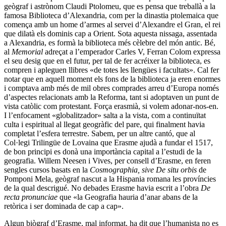
geògraf i astrònom Claudi Ptolomeu, que es pensa que treballà a la
famosa Biblioteca d’Alexandria, com per la dinastia ptolemaica que
comença amb un home d’armes al servei d’Alexandre el Gran, el rei
que dilatà els dominis cap a Orient. Sota aquesta nissaga, assentada
a Alexandria, es formà la biblioteca més cèlebre del món antic. Bé,
al
Memorial
adreçat a l’emperador Carles V, Ferran Colom expressa
el seu desig que en el futur, per tal de fer acréixer la biblioteca, es
compren i apleguen llibres «de totes les llengües i facultats». Cal fer
notar que en aquell moment els fons de la biblioteca ja eren enormes
i comptava amb més de mil obres comprades arreu d’Europa només
d’aspectes relacionats amb la Reforma, tant si adoptaven un punt de
vista catòlic com protestant. Força erasmià, si volem adonar-nos-en.
I l’enfocament «globalitzador» salta a la vista, com a continuïtat
culta i espiritual al llegat geogràfic del pare, qui finalment havia
completat l’esfera terrestre. Sabem, per un altre cantó, que al
Col·legi Trilingüe de Lovaina que Erasme ajudà a fundar el 1517,
de bon principi es donà una importància capital a l’estudi de la
geografia. Willem Neesen i Vives, per consell d’Erasme, en feren
sengles cursos basats en la
Cosmographia, sive De situ orbis
de
Pomponi Mela, geògraf nascut a la Hispania romana les províncies
de la qual descrigué. No debades Erasme havia escrit a l’obra
De
recta pronunciae
que «la Geografia hauria d’anar abans de la
retòrica i ser dominada de cap a cap».
Algun biògraf d’Erasme, mal informat, ha dit que l’humanista no es