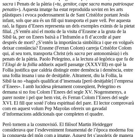
sacra
i Penats de la pàtria («
tu, genitor, cape sacra manu patriosque
penatis
»). Aquesta imatge ha estat reproduïda sovint en les arts
plàstiques i evoca poderosament la de Sant Cristòfor portant Jesús
infant, sols que ara és un fill qui transporta el pare vell. Per aquesta
raó, la figura d’Enees representa un dels exemples eximis de la pietat
filial. ¿S’entén així el motiu de la visita d’Erasme a la gruta de la
Sibil·la, per on Enees baixà a l’Inframón a fi d’accedir al pare
després de mort? ¿S’entén la importància simbòlica i que en volgués
deixar constància? Erasme (Ferran Colom) carreja Cristòfor Colom
qui, al seu torn, transporta Christ (els
sacra
per antonomàsia) i els
penats de la pàtria. Paolo Pelegrino, a la lectura al·legòrica que fa de
l’
Elogi de la follia
addueix aquell passatge (XXXVIII) en què la
Follia justifica que caldria distingir entre demència i demència, entre
una follia insana i una de desitjable. Altrament, diu la Follia, la
Sibil·la no «hagués qualificat d’insensata [però desitjable] l’empresa
d’Enees». I amb lucidesa plenament conseqüent, Pelegrino es
demana si no fou Colom l’Enees del segle XV. Nogensmenys, a
parer nostre i pel que hem vist, és Ferran Colom l’Enees del segle
XVI. El fill que sosté l’obra espiritual del pare. El lector comprovarà
com en aquest volum Pep Mayolas ofereix un gavadal
d’informacions addicionals que completen el quadre.
Però tornem a la cosmovisió. El filòsof Martin Heidegger
considerava que l’esdeveniment fonamental de l’època moderna fou
la conquesta del món com a imatge. Aquest fet s’assoleix de manera