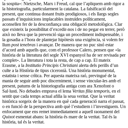
la sospita»: Nietzsche, Marx i Freud, cal que l’apliquem amb rigor a
la historiografia, particularment la catalana. La falsificació del
present, que continua donant fruits prodigiosos, i els llargs segles
passats d’inquisicions implacables instruïdes políticament,
aconsellen fer de la desconfiança una obligació metodològica. Clar
que existeix la possibilitat d’excedir-nos i de no pegar en terrer, però
això no lleva que la prevenció siga un procediment indispensable, i
la gosadia a l’hora de plantejar hipòtesis una exigència, si volem fer
llum
post tenebras
i avançar. De manera que no puc sinó estar
d’acord amb aquells que, com el professor Calero, pensen que «la
història de la literatura del segle XVI espanyol ha de ser revisada per
complet». La literatura i tota la resta, de cap a cap. El mateix
Erasme, a la
Institutio Principis Christiani
alerta dels perills d’un
culte a la Història de tipus ciceronià. Una història monumental,
estatista i sense crítica. Per aquesta mateixa raó, previngué de la
mania de seguir amb poc discerniment, i sense vincular-les amb el
present, patums de la historiografia antiga com ara Xenofont o
Sal·lusti. No debades emprava el lema
Veritas filia temporis
, en el
sentit que cada temps actual afilla la seua veritat. Que la veritat
històrica sorgeix de la manera en què cada generació narra el passat,
o en funció de la perspectiva amb què l’estudiem i l’investiguem. Un
enfocament que ens remet immediatament a aquell raonament del
Quixot
esmentat abans: la història és mare de la veritat. Tal és la
història, tal és la veritat.