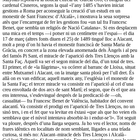
cardenal Cisneros, segons la qual «l’any 1485 s’havien iniciat
gestions a Roma per aconseguir la creació d’un estudi en un
monestir de Sant Francesc d’Alcalà», i mostrava la seua sorpresa
atès que l’encarregat de fer les gestions fou «un tal fra Francesc
Benet, que sembla un religiós de Nació Catalana». Si ens desplacem
una mica en el temps —i potser ni un centímetre en l’espai— el dia
17 de març (altres fonts diuen el 25) de 1489 tingué lloc a Alacant,
molt a prop d’on hi havia el monestir franciscà de Santa Maria de
Gràcia, en concret a la zona elevada anomenada dels Àngels i al peu
del famós Pi Sant, el miracle de l’aparició dels Tres Llenços amb la
Santa Faç. Aquell va ser el segon miracle del dia, d’un total de tres.
El primer, el de «la llàgrima», va ocórrer al barranc de Lloixa, situat
entre Mutxamel i Alacant, on la imatge santa plorà per l’ull dret. És
allà on es van edificar, aquell mateix any, l’església i el monestir de
la Santa Faç; el tercer miracle va consistir en l’aparició al cel d’una
creu envoltada de dos arcs de sant Martí; el segon, que és el que ara
ens interessa, s’esdevingué després de la predicació de —oh,
casualitat— fra Francesc Benet de València, habitador del convent
alacantí. Va consistir el prodigi en l’aparició de Tres Llenços, no un
sinó tres, i en el fet que va levitar en èxtasi «que als que ho veien els
semblava que el núvol intentava absorbir-lo i endur-se’l». Tot seguit
va ploure, després d’una llarga sequera. Ja ho veu el lector, noms de
frares idèntics en localitats de nom semblant, lligades a una tríada
curiosa, si més no: Alacant–miracle dels Tres Llenços i Alcalà–