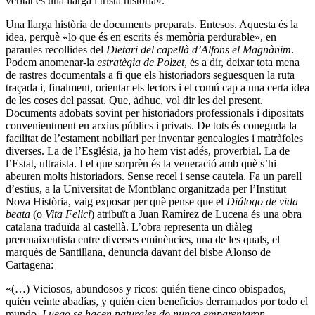
veritat és una llarga i trista història».
Una llarga història de documents preparats. Entesos. Aquesta és la
idea, perquè «lo que és en escrits és memòria perdurable», en
paraules recollides del
Dietari del capellà d’Alfons el Magnànim
.
Podem anomenar-la
estratègia de
Polzet
, és a dir, deixar tota mena
de rastres documentals a fi que els historiadors seguesquen la ruta
traçada i, finalment, orientar els lectors i el comú cap a una certa idea
de les coses del passat. Que, àdhuc, vol dir les del present.
Documents adobats sovint per historiadors professionals i dipositats
convenientment en arxius públics i privats. De tots és coneguda la
facilitat de l’estament nobiliari per inventar genealogies i matràfoles
diverses. La de l’Església, ja ho hem vist adés, proverbial. La de
l’Estat, ultraista. I el que sorprèn és la veneració amb què s’hi
abeuren molts historiadors. Sense recel i sense cautela. Fa un parell
d’estius, a la Universitat de Montblanc organitzada per l’Institut
Nova Història, vaig exposar per què pense que el
Diálogo de vida
beata
(o
Vita Felici
) atribuït a Juan Ramírez de Lucena és una obra
catalana traduïda al castellà. L’obra representa un diàleg
prerenaixentista entre diverses eminències, una de les quals, el
marquès de Santillana, denuncia davant del bisbe Alonso de
Cartagena:
«(…) Viciosos, abundosos y ricos: quién tiene cinco obispados,
quién veinte abadías, y quién cien beneficios derramados por todo el
mundo.
Luego se hacen naturales do nunca emparentaron
.