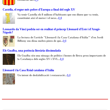
Castella, el regne més pobre d'Europa a final del segle XV
Va tenir Castella els 8 milions d’habitants que ens diuen que va tenir,
constituint així el motor i el nexe...
[+]
Leonardo da Vinci podria ser en realitat el príncep Lleonard d'Este i d'Aragó-
Nàpols?
La lectura de l'article "Lleonard i la Casa Catalana d'Itàlia'" d'en Jordi
Bilbeny ens dóna moltes pistes de qui...
[+]
Els Gualba, una potència literària dissimulada
Els Gualba són una nissaga de polítics i homes de lletra prou importants de
la Catalunya dels segles XV i XVI....
[+]
Lleonard i la Casa Reial catalana d'Itàlia
Un intent de desfalsificació i restauració...
[+]