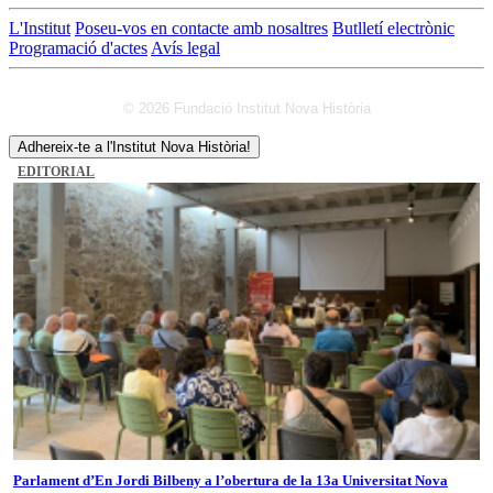
L'Institut
Poseu-vos en contacte amb nosaltres
Butlletí electrònic
Programació d'actes
Avís legal
© 2026 Fundació Institut Nova Història
Adhereix-te a l'Institut Nova Història!
EDITORIAL
Parlament d’En Jordi Bilbeny a l’obertura de la 13a Universitat Nova