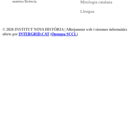
mateixa llicència.
Mitologia catalana
Llengua
© 2026 INSTITUT NOVA HISTÒRIA | Allotjament web i sistemes informàtics
oferts per
INTERGRID.CAT
(
Opengea SCCL
)