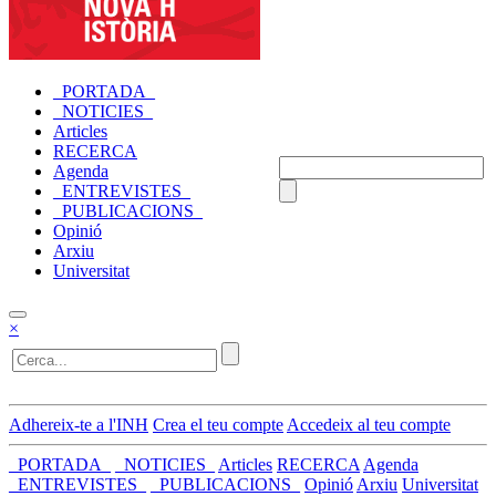
_PORTADA_
_NOTICIES_
Articles
RECERCA
Agenda
_ENTREVISTES_
_PUBLICACIONS_
Opinió
Arxiu
Universitat
×
Adhereix-te a l'INH
Crea el teu compte
Accedeix al teu compte
_PORTADA_
_NOTICIES_
Articles
RECERCA
Agenda
_ENTREVISTES_
_PUBLICACIONS_
Opinió
Arxiu
Universitat