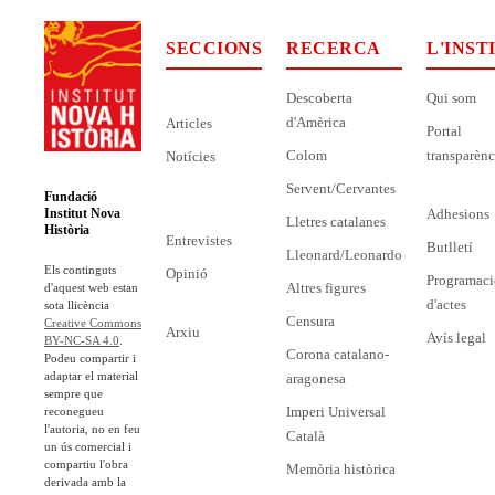
SECCIONS
RECERCA
L'INST
Descoberta
Qui som
d'Amèrica
Articles
Portal
Colom
transparènc
Notícies
Servent/Cervantes
Fundació
Adhesions
Institut Nova
Lletres catalanes
Història
Entrevistes
Butlletí
Lleonard/Leonardo
Els continguts
Opinió
Programaci
Altres figures
d'aquest web estan
d'actes
sota llicència
Censura
Creative Commons
Arxiu
Avís legal
BY-NC-SA 4.0
.
Corona catalano-
Podeu compartir i
adaptar el material
aragonesa
sempre que
Imperi Universal
reconegueu
l'autoria, no en feu
Català
un ús comercial i
compartiu l'obra
Memòria històrica
derivada amb la