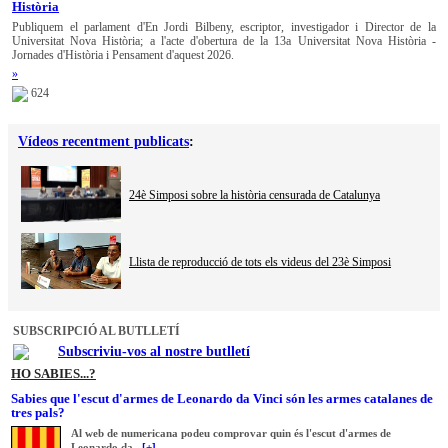
Història
Publiquem el parlament d'En Jordi Bilbeny, escriptor, investigador i Director de la
Universitat Nova Història; a l'acte d'obertura de la 13a Universitat Nova Història -
Jornades d'Història i Pensament d'aquest 2026.
»
624
Vídeos recentment publicats
:
24è Simposi sobre la història censurada de Catalunya
Llista de reproducció de tots els videus del 23è Simposi
SUBSCRIPCIÓ AL BUTLLETÍ
Subscriviu-vos al nostre butlletí
HO SABIES...?
Sabies que l'escut d'armes de Leonardo da Vinci són les armes catalanes de
tres pals?
Al web de numericana podeu comprovar quin és l'escut d'armes de
Leonardo da...
[+]