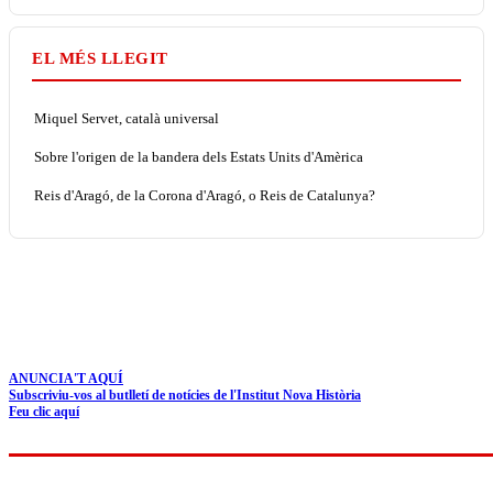
EL MÉS LLEGIT
Miquel Servet, català universal
Sobre l'origen de la bandera dels Estats Units d'Amèrica
Reis d'Aragó, de la Corona d'Aragó, o Reis de Catalunya?
ANUNCIA'T AQUÍ
Subscriviu-vos al butlletí de notícies de l'Institut Nova Història
Feu clic aquí