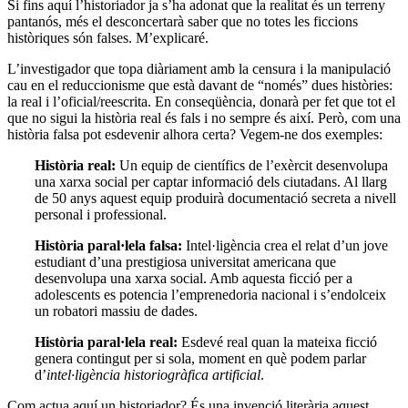
Si fins aquí l’historiador ja s’ha adonat que la realitat és un terreny
pantanós, més el desconcertarà saber que no totes les ficcions
històriques són falses. M’explicaré.
L’investigador que topa diàriament amb la censura i la manipulació
cau en el reduccionisme que està davant de “només” dues històries:
la real i l’oficial/reescrita. En conseqüència, donarà per fet que tot el
que no sigui la història real és fals i no sempre és així. Però, com una
història falsa pot esdevenir alhora certa? Vegem-ne dos exemples:
Història real:
Un equip de científics de l’exèrcit desenvolupa
una xarxa social per captar informació dels ciutadans. Al llarg
de 50 anys aquest equip produirà documentació secreta a nivell
personal i professional.
Història paral·lela falsa:
Intel·ligència crea el relat d’un jove
estudiant d’una prestigiosa universitat americana que
desenvolupa una xarxa social. Amb aquesta ficció per a
adolescents es potencia l’emprenedoria nacional i s’endolceix
un robatori massiu de dades.
Història paral·lela real:
Esdevé real quan la mateixa ficció
genera contingut per si sola, moment en què podem parlar
d’
intel·ligència historiogràfica artificial
.
Com actua aquí un historiador? És una invenció literària aquest