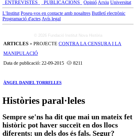
_ENTREVISTES_
_PUBLICACIONS_
Opinió
Arxiu
Universitat
L'Institut
Poseu-vos en contacte amb nosaltres
Butlletí electrònic
Programació d'actes
Avís legal
© 2026 Fundació Institut Nova Història
ARTICLES
» PROJECTE
CONTRA LA CENSURA I LA
MANIPULACIÓ
Data de publicació: 22-09-2015
8211
ÀNGEL DANIEL TORRELLES
Històries paral·leles
Sempre se'ns ha dit que mai un mateix fet
històric pot haver succeït en dos llocs
diferents: un dels dos és fals. Segur?