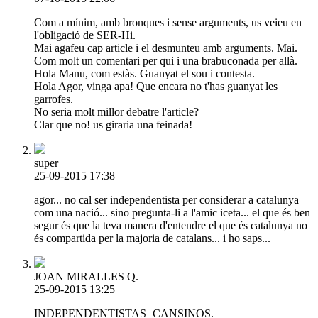
Com a mínim, amb bronques i sense arguments, us veieu en
l'obligació de SER-Hi.
Mai agafeu cap article i el desmunteu amb arguments. Mai.
Com molt un comentari per qui i una brabuconada per allà.
Hola Manu, com estàs. Guanyat el sou i contesta.
Hola Agor, vinga apa! Que encara no t'has guanyat les
garrofes.
No seria molt millor debatre l'article?
Clar que no! us giraria una feinada!
super
25-09-2015 17:38
agor... no cal ser independentista per considerar a catalunya
com una nació... sino pregunta-li a l'amic iceta... el que és ben
segur és que la teva manera d'entendre el que és catalunya no
és compartida per la majoria de catalans... i ho saps...
JOAN MIRALLES Q.
25-09-2015 13:25
INDEPENDENTISTAS=CANSINOS.