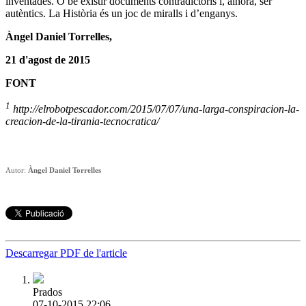
inventades. O bé existir documents contradictoris i, alhora, ser
autèntics. La Història és un joc de miralls i d’enganys.
Àngel Daniel Torrelles,
21 d'agost de 2015
FONT
1
http://elrobotpescador.com/2015/07/07/una-larga-conspiracion-la-
creacion-de-la-tirania-tecnocratica/
Autor:
Àngel Daniel Torrelles
Descarregar PDF de l'article
Prados
07-10-2015 22:06