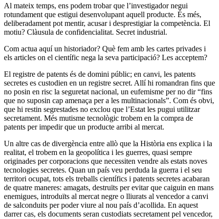
Al mateix temps, ens podem trobar que l’investigador negui
rotundament que estigui desenvolupant aquell producte. És més,
deliberadament pot mentir, acusar i desprestigiar la competència. El
motiu? Clàusula de confidencialitat. Secret industrial.
Com actua aquí un historiador? Què fem amb les cartes privades i
els articles on el científic nega la seva participació? Les acceptem?
El registre de patents és de domini públic; en canvi, les patents
secretes es custodien en un registre secret. Allí hi romandran fins que
no posin en risc la seguretat nacional, un eufemisme per no dir “fins
que no suposin cap amenaça per a les multinacionals”. Com és obvi,
que hi restin segrestades no exclou que l’Estat les pugui utilitzar
secretament. Més mutisme tecnològic trobem en la compra de
patents per impedir que un producte arribi al mercat.
Un altre cas de divergència entre allò que la Història ens explica i la
realitat, el trobem en la geopolítica i les guerres, quasi sempre
originades per corporacions que necessiten vendre als estats noves
tecnologies secretes. Quan un país veu perduda la guerra i el seu
territori ocupat, tots els treballs científics i patents secretes acabaran
de quatre maneres: amagats, destruïts per evitar que caiguin en mans
enemigues, introduïts al mercat negre o lliurats al vencedor a canvi
de salconduits per poder viure al nou país d’acollida. En aquest
darrer cas, els documents seran custodiats secretament pel vencedor,