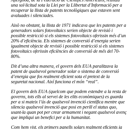
una sol·licitud sota la Llei per la Llibertat d’Informació per a
recuperar la llista de patents tecnològiques que estaven sent
avaluades i silenciades.
Això no obstant, la llista de 1971 indicava que les patents per a
generadors solars fotovoltaics serien objecte de revisió i
possible restricció si els sistemes fotovoltaics oferissin més d’un
20% d’eficiència. Els sistemes de conversió d’energia serien
igualment objecte de revisió i possible restricció si els sistemes
fotovoltaics oferissin eficiències de conversió de més del 70-
80%.
Dit d’una altra manera, el govern dels EUA paralitzava la
patent de qualsevol generador solar o sistema de conversió
d’energia que fos realment eficient sota el pretext de la
seguretat nacional. Així funciona el món “real”.
El govern dels EUA (quelcom que podem estendre a la resta de
governs, tots ells al servei de les elits econòmiques) es guarda
per a si mateix l’ús de qualsevol invenció científica mentre que
silencia qualsevol invenció que posi en perill el status quo,
usant-la quan pot per crear armament i negant qualsevol avenç
que impliqui un benefici per a la humanitat.
Com hem vist, els primers panells solars realment eficients ja