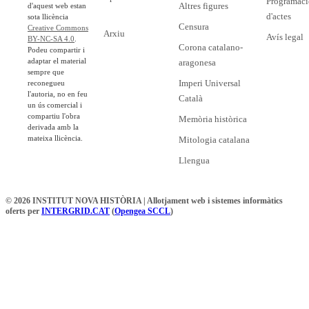
Programaci
Altres figures
d'aquest web estan
d'actes
sota llicència
Censura
Creative Commons
Arxiu
Avís legal
BY-NC-SA 4.0
.
Corona catalano-
Podeu compartir i
adaptar el material
aragonesa
sempre que
Imperi Universal
reconegueu
l'autoria, no en feu
Català
un ús comercial i
compartiu l'obra
Memòria històrica
derivada amb la
mateixa llicència.
Mitologia catalana
Llengua
© 2026 INSTITUT NOVA HISTÒRIA | Allotjament web i sistemes informàtics
oferts per
INTERGRID.CAT
(
Opengea SCCL
)