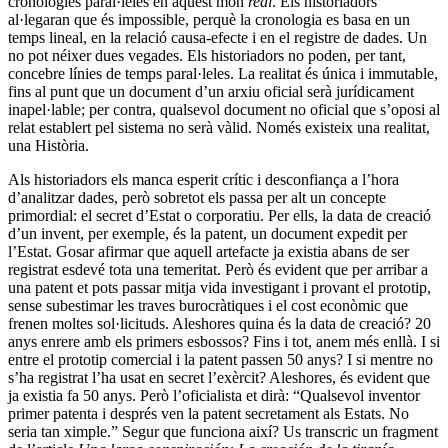
cronologies paral·leles en aquest món
real
. Els historiadors
al·legaran que és impossible, perquè la cronologia es basa en un
temps lineal, en la relació causa-efecte i en el registre de dades. Un
no pot néixer dues vegades. Els historiadors no poden, per tant,
concebre línies de temps paral·leles. La realitat és única i immutable,
fins al punt que un document d’un arxiu oficial serà jurídicament
inapel·lable; per contra, qualsevol document no oficial que s’oposi al
relat establert pel sistema no serà vàlid. Només existeix una realitat,
una Història.
Als historiadors els manca esperit crític i desconfiança a l’hora
d’analitzar dades, però sobretot els passa per alt un concepte
primordial: el secret d’Estat o corporatiu. Per ells, la data de creació
d’un invent, per exemple, és la patent, un document expedit per
l’Estat. Gosar afirmar que aquell artefacte ja existia abans de ser
registrat esdevé tota una temeritat. Però és evident que per arribar a
una patent et pots passar mitja vida investigant i provant el prototip,
sense subestimar les traves burocràtiques i el cost econòmic que
frenen moltes sol·licituds. Aleshores quina és la data de creació? 20
anys enrere amb els primers esbossos? Fins i tot, anem més enllà. I si
entre el prototip comercial i la patent passen 50 anys? I si mentre no
s’ha registrat l’ha usat en secret l’exèrcit? Aleshores, és evident que
ja existia fa 50 anys. Però l’oficialista et dirà: “Qualsevol inventor
primer patenta i després ven la patent secretament als Estats. No
seria tan ximple.” Segur que funciona així? Us transcric un fragment