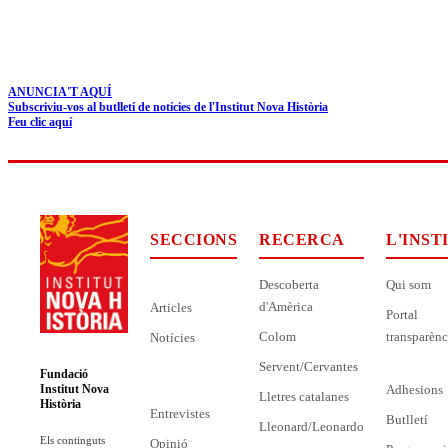
ANUNCIA'T AQUÍ
Subscriviu-vos al butlletí de notícies de l'Institut Nova Història
Feu clic aquí
SECCIONS
RECERCA
L'INST
Descoberta
Qui som
d'Amèrica
Articles
Portal
Colom
transparènc
Notícies
Servent/Cervantes
Fundació
Adhesions
Institut Nova
Lletres catalanes
Història
Entrevistes
Butlletí
Lleonard/Leonardo
Els continguts
Opinió