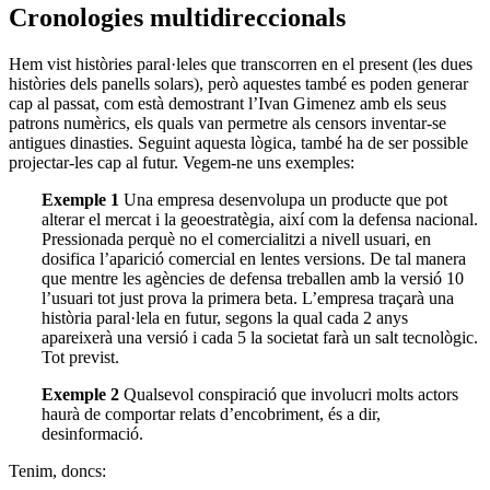
Cronologies multidireccionals
Hem vist històries paral·leles que transcorren en el present (les dues
històries dels panells solars), però aquestes també es poden generar
cap al passat, com està demostrant l’Ivan Gimenez amb els seus
patrons numèrics, els quals van permetre als censors inventar-se
antigues dinasties. Seguint aquesta lògica, també ha de ser possible
projectar-les cap al futur. Vegem-ne uns exemples:
Exemple 1
Una empresa desenvolupa un producte que pot
alterar el mercat i la geoestratègia, així com la defensa nacional.
Pressionada perquè no el comercialitzi a nivell usuari, en
dosifica l’aparició comercial en lentes versions. De tal manera
que mentre les agències de defensa treballen amb la versió 10
l’usuari tot just prova la primera beta. L’empresa traçarà una
història paral·lela en futur, segons la qual cada 2 anys
apareixerà una versió i cada 5 la societat farà un salt tecnològic.
Tot previst.
Exemple 2
Qualsevol conspiració que involucri molts actors
haurà de comportar relats d’encobriment, és a dir,
desinformació.
Tenim, doncs: