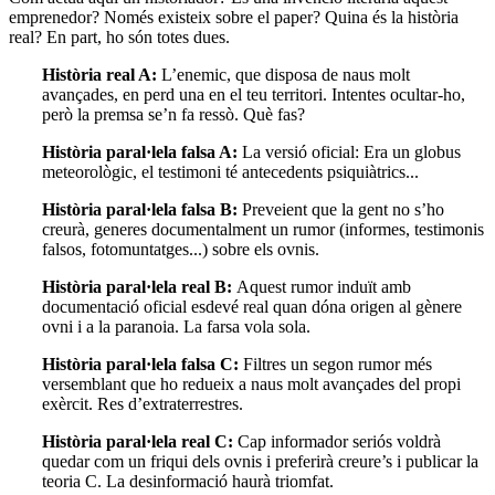
emprenedor? Només existeix sobre el paper? Quina és la història
real? En part, ho són totes dues.
Història real A:
L’enemic, que disposa de naus molt
avançades, en perd una en el teu territori. Intentes ocultar-ho,
però la premsa se’n fa ressò. Què fas?
Història paral·lela falsa A:
La versió oficial: Era un globus
meteorològic, el testimoni té antecedents psiquiàtrics...
Història paral·lela falsa B:
Preveient que la gent no s’ho
creurà, generes documentalment un rumor (informes, testimonis
falsos, fotomuntatges...) sobre els ovnis.
Història paral·lela real B:
Aquest rumor induït amb
documentació oficial esdevé real quan dóna origen al gènere
ovni i a la paranoia. La farsa vola sola.
Història paral·lela falsa C:
Filtres un segon rumor més
versemblant que ho redueix a naus molt avançades del propi
exèrcit. Res d’extraterrestres.
Història paral·lela real C:
Cap informador seriós voldrà
quedar com un friqui dels ovnis i preferirà creure’s i publicar la
teoria C. La desinformació haurà triomfat.