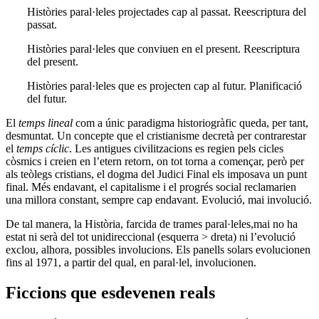
Històries paral·leles projectades cap al passat. Reescriptura del
passat.
Històries paral·leles que conviuen en el present. Reescriptura
del present.
Històries paral·leles que es projecten cap al futur. Planificació
del futur.
El
temps lineal
com a únic paradigma historiogràfic queda, per tant,
desmuntat. Un concepte que el cristianisme decretà per contrarestar
el
temps cíclic
. Les antigues civilitzacions es regien pels cicles
còsmics i creien en l’etern retorn, on tot torna a començar, però per
als teòlegs cristians, el dogma del Judici Final els imposava un punt
final. Més endavant, el capitalisme i el progrés social reclamarien
una millora constant, sempre cap endavant. Evolució, mai involució.
De tal manera, la Història, farcida de trames paral·leles,mai no ha
estat ni serà del tot unidireccional (esquerra > dreta) ni l’evolució
exclou, alhora, possibles involucions. Els panells solars evolucionen
fins al 1971, a partir del qual, en paral·lel, involucionen.
Ficcions que esdevenen reals