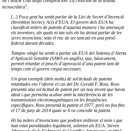
de l’article
Una larga conspiración: La creación de la tiranía
1
tecnocrática
.
[...]
Poca gent ha sentit parlar de la Llei de Secret d’Invenció
(Invention Secrecy Act) d’EUA. El govern dels EUA ha
classificat milers de patents d’aquesta manera i ha amenaçat
els inventors, als quals ni tan sols els ha deixat parlar de les
seves invencions, sota el risc de ser tancats en una presó
federal durant dècades.
Tampoc ningú ha sentit a parlar als EUA del Sistema d’Alerta
d’Aplicació Sensible (SAWS en anglès), que, bàsicament,
permet retardar el procés d’aprovació d’una patent tant de
temps com el govern cregui necessari.
Un gran exemple (dels molts) de sol·licituds de patents
retardades ens l’ofereix el cas del Dr. Gerald F. Ross. Ross
presentà una sol·licitud de patent per un nou invent que havia
ideat i que permetia acabar amb la interferència de les
transmissions electromagnètiques en les freqüències
específiques. Ross presentà la patent el 1977, però no fou fins
el 17 de juny de 2014 quan se li va concedir la patent.
Hi ha milers d’invencions que podrien millorar el món i que
han estat paralitzades legalment, sobretot als EUA. Steven
Aftergood, de la Federació de Científics Americans, realitzà