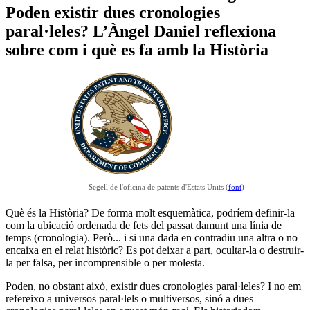
Poden existir dues cronologies
paral·leles? L’Àngel Daniel reflexiona
sobre com i què es fa amb la Història
Segell de l'oficina de patents d'Estats Units (
font
)
Què és la Història? De forma molt esquemàtica, podríem definir-la
com la ubicació ordenada de fets del passat damunt una línia de
temps (cronologia). Però... i si una dada en contradiu una altra o no
encaixa en el relat històric? Es pot deixar a part, ocultar-la o destruir-
la per falsa, per incomprensible o per molesta.
Poden, no obstant això, existir dues cronologies paral·leles? I no em
refereixo a universos paral·lels o multiversos, sinó a dues