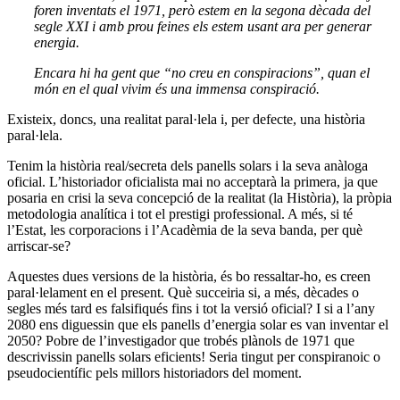
foren inventats el 1971, però estem en la segona dècada del
segle XXI i amb prou feines els estem usant ara per generar
energia.
Encara hi ha gent que “no creu en conspiracions”, quan el
món en el qual vivim és una immensa conspiració.
Existeix, doncs, una realitat paral·lela i, per defecte, una història
paral·lela.
Tenim la història real/secreta dels panells solars i la seva anàloga
oficial. L’historiador oficialista mai no acceptarà la primera, ja que
posaria en crisi la seva concepció de la realitat (la Història), la pròpia
metodologia analítica i tot el prestigi professional. A més, si té
l’Estat, les corporacions i l’Acadèmia de la seva banda, per què
arriscar-se?
Aquestes dues versions de la història, és bo ressaltar-ho, es creen
paral·lelament en el present. Què succeiria si, a més, dècades o
segles més tard es falsifiqués fins i tot la versió oficial? I si a l’any
2080 ens diguessin que els panells d’energia solar es van inventar el
2050? Pobre de l’investigador que trobés plànols de 1971 que
descrivissin panells solars eficients! Seria tingut per conspiranoic o
pseudocientífic pels millors historiadors del moment.