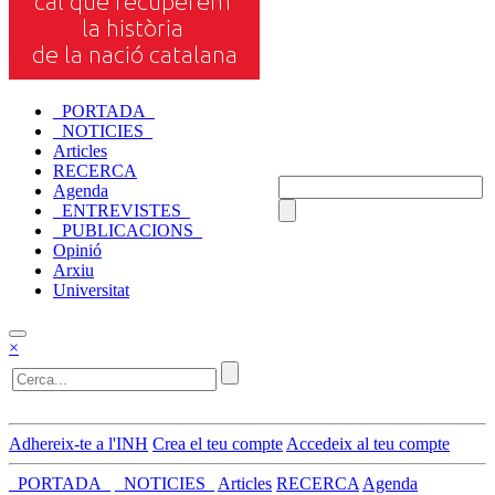
_PORTADA_
_NOTICIES_
Articles
RECERCA
Agenda
_ENTREVISTES_
_PUBLICACIONS_
Opinió
Arxiu
Universitat
×
Adhereix-te a l'INH
Crea el teu compte
Accedeix al teu compte
_PORTADA_
_NOTICIES_
Articles
RECERCA
Agenda