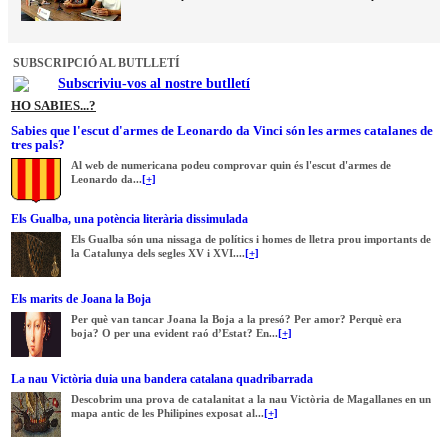
SUBSCRIPCIÓ AL BUTLLETÍ
Subscriviu-vos al nostre butlletí
HO SABIES...?
Sabies que l'escut d'armes de Leonardo da Vinci són les armes catalanes de
tres pals?
Al web de numericana podeu comprovar quin és l'escut d'armes de
Leonardo da...
[+]
Els Gualba, una potència literària dissimulada
Els Gualba són una nissaga de polítics i homes de lletra prou importants de
la Catalunya dels segles XV i XVI....
[+]
Els marits de Joana la Boja
Per què van tancar Joana la Boja a la presó? Per amor? Perquè era
boja? O per una evident raó d’Estat? En...
[+]
La nau Victòria duia una bandera catalana quadribarrada
Descobrim una prova de catalanitat a la nau Victòria de Magallanes en un
mapa antic de les Philipines exposat al...
[+]